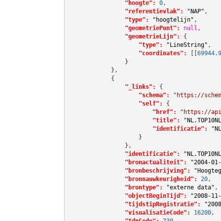
"hoogte":
0
,

"referentievlak":
"NAP"
,

"type":
"hoogtelijn"
,

"geometriePunt":
null
,

"geometrieLijn":
 {

"type":
"LineString"
,

"coordinates":
[[
69944.
                }

            },

            {

"_links":
 {

"schema":
"https://sche
"self":
 {

"href":
"https://ap
"title":
"NL.TOP10N
"identificatie":
"N
                    }

                },

"identificatie":
"NL.TOP10N
"bronactualiteit":
"2004-01
"bronbeschrijving":
"Hoogte
"bronnauwkeurigheid":
20
,

"brontype":
"externe data"
,

"objectBeginTijd":
"2008-11
"tijdstipRegistratie":
"200
"visualisatieCode":
16200
,

"tdnCode":
730
,
