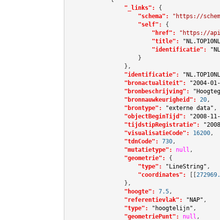
"_links":
 {

"schema":
"https://sche
"self":
 {

"href":
"https://ap
"title":
"NL.TOP10N
"identificatie":
"N
                    }

                },

"identificatie":
"NL.TOP10N
"bronactualiteit":
"2004-01
"bronbeschrijving":
"Hoogte
"bronnauwkeurigheid":
20
,

"brontype":
"externe data"
,

"objectBeginTijd":
"2008-11
"tijdstipRegistratie":
"200
"visualisatieCode":
16200
,

"tdnCode":
730
,

"mutatietype":
null
,

"geometrie":
 {

"type":
"LineString"
,

"coordinates":
[[
272969
                },

"hoogte":
7.5
,

"referentievlak":
"NAP"
,

"type":
"hoogtelijn"
,

"geometriePunt":
null
,
