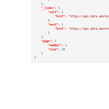
    },

"_links":
 {

"self":
 {

"href":
"https://api.data.amste
        },

"next":
 {

"href":
"https://api.data.amste
        }

    },

"page":
 {

"number":
1
,

"size":
20
    }

}