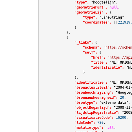
"type":
"hoogtelijn"
,

"geometriePunt":
null
,

"geometrieLijn":
 {

"type":
"LineString"
,

"coordinates":
[[
221919
                }

            },

            {

"_links":
 {

"schema":
"https://sche
"self":
 {

"href":
"https://ap
"title":
"NL.TOP10N
"identificatie":
"N
                    }

                },

"identificatie":
"NL.TOP10N
"bronactualiteit":
"2004-01
"bronbeschrijving":
"Hoogte
"bronnauwkeurigheid":
20
,

"brontype":
"externe data"
,

"objectBeginTijd":
"2008-11
"tijdstipRegistratie":
"200
"visualisatieCode":
16200
,

"tdnCode":
730
,

"mutatietype":
null
,
