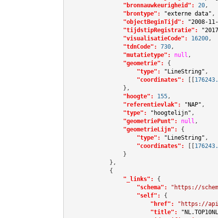
"bronnauwkeurigheid":
20
,

"brontype":
"externe data"
,

"objectBeginTijd":
"2008-11
"tijdstipRegistratie":
"201
"visualisatieCode":
16200
,

"tdnCode":
730
,

"mutatietype":
null
,

"geometrie":
 {

"type":
"LineString"
,

"coordinates":
[[
176243
                },

"hoogte":
155
,

"referentievlak":
"NAP"
,

"type":
"hoogtelijn"
,

"geometriePunt":
null
,

"geometrieLijn":
 {

"type":
"LineString"
,

"coordinates":
[[
176243
                }

            },

            {

"_links":
 {

"schema":
"https://sche
"self":
 {

"href":
"https://ap
"title":
"NL.TOP10N