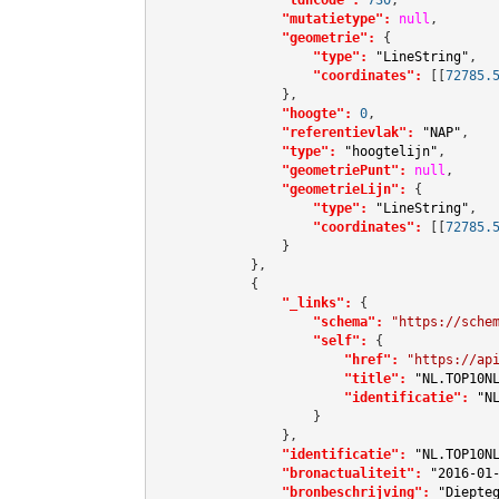
"mutatietype":
null
,

"geometrie":
 {

"type":
"LineString"
,

"coordinates":
[[
72785.
                },

"hoogte":
0
,

"referentievlak":
"NAP"
,

"type":
"hoogtelijn"
,

"geometriePunt":
null
,

"geometrieLijn":
 {

"type":
"LineString"
,

"coordinates":
[[
72785.
                }

            },

            {

"_links":
 {

"schema":
"https://sche
"self":
 {

"href":
"https://ap
"title":
"NL.TOP10N
"identificatie":
"N
                    }

                },

"identificatie":
"NL.TOP10N
"bronactualiteit":
"2016-01
"bronbeschrijving":
"Diepte