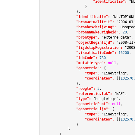
"identificatie":
"N
                    }

                },

"identificatie":
"NL.TOP10N
"bronactualiteit":
"2004-01
"bronbeschrijving":
"Hoogte
"bronnauwkeurigheid":
20
,

"brontype":
"externe data"
,

"objectBeginTijd":
"2008-11
"tijdstipRegistratie":
"200
"visualisatieCode":
16200
,

"tdnCode":
730
,

"mutatietype":
null
,

"geometrie":
 {

"type":
"LineString"
,

"coordinates":
[[
102570
                },

"hoogte":
5
,

"referentievlak":
"NAP"
,

"type":
"hoogtelijn"
,

"geometriePunt":
null
,

"geometrieLijn":
 {

"type":
"LineString"
,

"coordinates":
[[
102570
                }

            }

        ]
