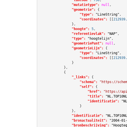
"mutatietype":
null
,

"geometrie":
 {

"type":
"LineString"
,

"coordinates":
[[
212939
                },

"hoogte":
5
,

"referentievlak":
"NAP"
,

"type":
"hoogtelijn"
,

"geometriePunt":
null
,

"geometrieLijn":
 {

"type":
"LineString"
,

"coordinates":
[[
212939
                }

            },

            {

"_links":
 {

"schema":
"https://sche
"self":
 {

"href":
"https://ap
"title":
"NL.TOP10N
"identificatie":
"N
                    }

                },

"identificatie":
"NL.TOP10N
"bronactualiteit":
"2004-01
"bronbeschrijving":
"Hoogte