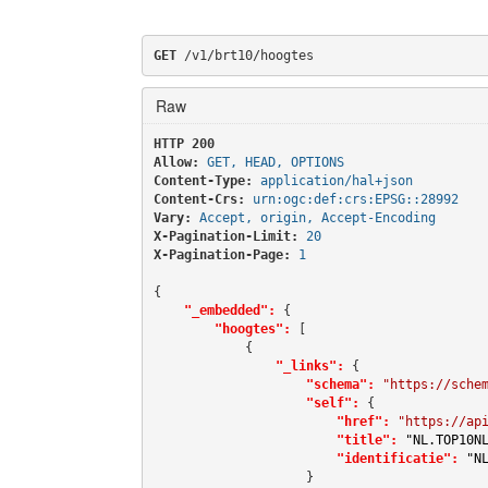
GET
 /v1/brt10/hoogtes
Raw
HTTP 200 
Allow:
GET, HEAD, OPTIONS
Content-Type:
application/hal+json
Content-Crs:
urn:ogc:def:crs:EPSG::28992
Vary:
Accept, origin, Accept-Encoding
X-Pagination-Limit:
20
X-Pagination-Page:
1
{

"_embedded":
 {

"hoogtes":
 [

            {

"_links":
 {

"schema":
"https://sche
"self":
 {

"href":
"https://ap
"title":
"NL.TOP10N
"identificatie":
"N
                    }
