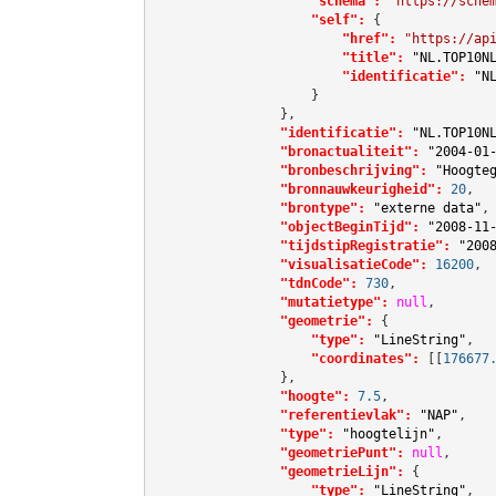
"schema":
"https://sche
"self":
 {

"href":
"https://ap
"title":
"NL.TOP10N
"identificatie":
"N
                    }

                },

"identificatie":
"NL.TOP10N
"bronactualiteit":
"2004-01
"bronbeschrijving":
"Hoogte
"bronnauwkeurigheid":
20
,

"brontype":
"externe data"
,

"objectBeginTijd":
"2008-11
"tijdstipRegistratie":
"200
"visualisatieCode":
16200
,

"tdnCode":
730
,

"mutatietype":
null
,

"geometrie":
 {

"type":
"LineString"
,

"coordinates":
[[
176677
                },

"hoogte":
7.5
,

"referentievlak":
"NAP"
,

"type":
"hoogtelijn"
,

"geometriePunt":
null
,

"geometrieLijn":
 {

"type":
"LineString"
,
