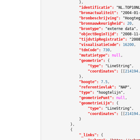
                },

"identificatie":
"NL.TOP10N
"bronactualiteit":
"2004-01
"bronbeschrijving":
"Hoogte
"bronnauwkeurigheid":
20
,

"brontype":
"externe data"
,

"objectBeginTijd":
"2008-11
"tijdstipRegistratie":
"200
"visualisatieCode":
16200
,

"tdnCode":
730
,

"mutatietype":
null
,

"geometrie":
 {

"type":
"LineString"
,

"coordinates":
[[
214194
                },

"hoogte":
7.5
,

"referentievlak":
"NAP"
,

"type":
"hoogtelijn"
,

"geometriePunt":
null
,

"geometrieLijn":
 {

"type":
"LineString"
,

"coordinates":
[[
214194
                }

            },

            {

"_links":
 {
