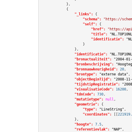
            },

            {

"_links":
 {

"schema":
"https://sche
"self":
 {

"href":
"https://ap
"title":
"NL.TOP10N
"identificatie":
"N
                    }

                },

"identificatie":
"NL.TOP10N
"bronactualiteit":
"2004-01
"bronbeschrijving":
"Hoogte
"bronnauwkeurigheid":
20
,

"brontype":
"externe data"
,

"objectBeginTijd":
"2008-11
"tijdstipRegistratie":
"200
"visualisatieCode":
16200
,

"tdnCode":
730
,

"mutatietype":
null
,

"geometrie":
 {

"type":
"LineString"
,

"coordinates":
[[
221919
                },

"hoogte":
7.5
,

"referentievlak":
"NAP"
,
