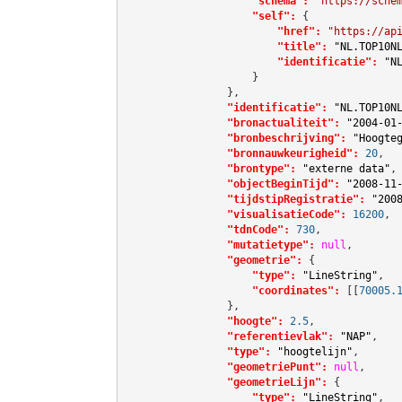
"schema":
"https://sche
"self":
 {

"href":
"https://ap
"title":
"NL.TOP10N
"identificatie":
"N
                    }

                },

"identificatie":
"NL.TOP10N
"bronactualiteit":
"2004-01
"bronbeschrijving":
"Hoogte
"bronnauwkeurigheid":
20
,

"brontype":
"externe data"
,

"objectBeginTijd":
"2008-11
"tijdstipRegistratie":
"200
"visualisatieCode":
16200
,

"tdnCode":
730
,

"mutatietype":
null
,

"geometrie":
 {

"type":
"LineString"
,

"coordinates":
[[
70005.
                },

"hoogte":
2.5
,

"referentievlak":
"NAP"
,

"type":
"hoogtelijn"
,

"geometriePunt":
null
,

"geometrieLijn":
 {

"type":
"LineString"
,
