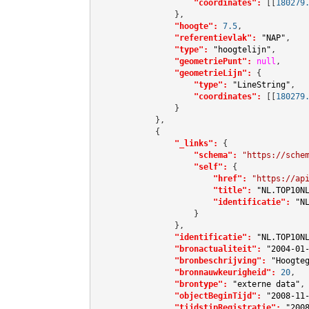
"coordinates":
[[
180279
                },

"hoogte":
7.5
,

"referentievlak":
"NAP"
,

"type":
"hoogtelijn"
,

"geometriePunt":
null
,

"geometrieLijn":
 {

"type":
"LineString"
,

"coordinates":
[[
180279
                }

            },

            {

"_links":
 {

"schema":
"https://sche
"self":
 {

"href":
"https://ap
"title":
"NL.TOP10N
"identificatie":
"N
                    }

                },

"identificatie":
"NL.TOP10N
"bronactualiteit":
"2004-01
"bronbeschrijving":
"Hoogte
"bronnauwkeurigheid":
20
,

"brontype":
"externe data"
,

"objectBeginTijd":
"2008-11
"tijdstipRegistratie":
"200