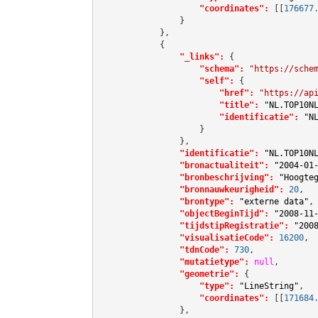
"coordinates":
[[
176677
                }

            },

            {

"_links":
 {

"schema":
"https://sche
"self":
 {

"href":
"https://ap
"title":
"NL.TOP10N
"identificatie":
"N
                    }

                },

"identificatie":
"NL.TOP10N
"bronactualiteit":
"2004-01
"bronbeschrijving":
"Hoogte
"bronnauwkeurigheid":
20
,

"brontype":
"externe data"
,

"objectBeginTijd":
"2008-11
"tijdstipRegistratie":
"200
"visualisatieCode":
16200
,

"tdnCode":
730
,

"mutatietype":
null
,

"geometrie":
 {

"type":
"LineString"
,

"coordinates":
[[
171684
                },
