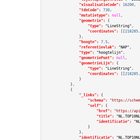
"visualisatieCode":
16200
,

"tdnCode":
730
,

"mutatietype":
null
,

"geometrie":
 {

"type":
"LineString"
,

"coordinates":
[[
218285
                },

"hoogte":
7.5
,

"referentievlak":
"NAP"
,

"type":
"hoogtelijn"
,

"geometriePunt":
null
,

"geometrieLijn":
 {

"type":
"LineString"
,

"coordinates":
[[
218285
                }

            },

            {

"_links":
 {

"schema":
"https://sche
"self":
 {

"href":
"https://ap
"title":
"NL.TOP10N
"identificatie":
"N
                    }

                },

"identificatie":
"NL.TOP10N