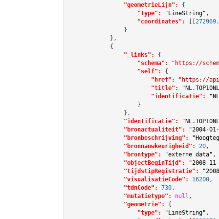
"geometrieLijn":
 {

"type":
"LineString"
,

"coordinates":
[[
272969
                }

            },

            {

"_links":
 {

"schema":
"https://sche
"self":
 {

"href":
"https://ap
"title":
"NL.TOP10N
"identificatie":
"N
                    }

                },

"identificatie":
"NL.TOP10N
"bronactualiteit":
"2004-01
"bronbeschrijving":
"Hoogte
"bronnauwkeurigheid":
20
,

"brontype":
"externe data"
,

"objectBeginTijd":
"2008-11
"tijdstipRegistratie":
"200
"visualisatieCode":
16200
,

"tdnCode":
730
,

"mutatietype":
null
,

"geometrie":
 {

"type":
"LineString"
,
