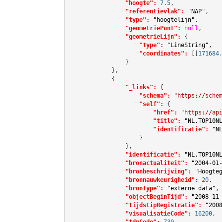
"hoogte":
7.5
,

"referentievlak":
"NAP"
,

"type":
"hoogtelijn"
,

"geometriePunt":
null
,

"geometrieLijn":
 {

"type":
"LineString"
,

"coordinates":
[[
171684
                }

            },

            {

"_links":
 {

"schema":
"https://sche
"self":
 {

"href":
"https://ap
"title":
"NL.TOP10N
"identificatie":
"N
                    }

                },

"identificatie":
"NL.TOP10N
"bronactualiteit":
"2004-01
"bronbeschrijving":
"Hoogte
"bronnauwkeurigheid":
20
,

"brontype":
"externe data"
,

"objectBeginTijd":
"2008-11
"tijdstipRegistratie":
"200
"visualisatieCode":
16200
,

"tdnCode":
730
,
