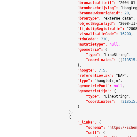
"bronactualiteit":
"2004-01
"bronbeschrijving":
"Hoogte
"bronnauwkeurigheid":
20
,

"brontype":
"externe data"
,

"objectBeginTijd":
"2008-11
"tijdstipRegistratie":
"200
"visualisatieCode":
16200
,

"tdnCode":
730
,

"mutatietype":
null
,

"geometrie":
 {

"type":
"LineString"
,

"coordinates":
[[
213515
                },

"hoogte":
7.5
,

"referentievlak":
"NAP"
,

"type":
"hoogtelijn"
,

"geometriePunt":
null
,

"geometrieLijn":
 {

"type":
"LineString"
,

"coordinates":
[[
213515
                }

            },

            {

"_links":
 {

"schema":
"https://sche
"self":
 {
