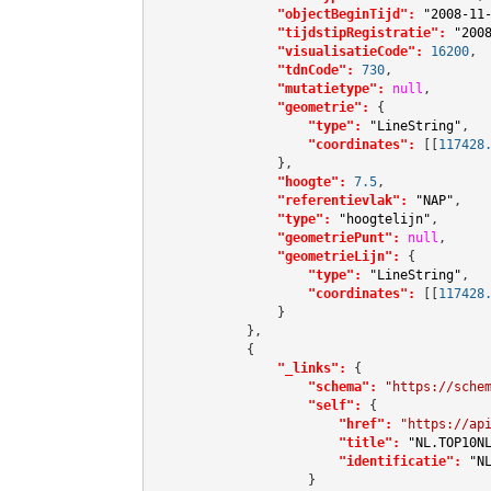
"objectBeginTijd":
"2008-11
"tijdstipRegistratie":
"200
"visualisatieCode":
16200
,

"tdnCode":
730
,

"mutatietype":
null
,

"geometrie":
 {

"type":
"LineString"
,

"coordinates":
[[
117428
                },

"hoogte":
7.5
,

"referentievlak":
"NAP"
,

"type":
"hoogtelijn"
,

"geometriePunt":
null
,

"geometrieLijn":
 {

"type":
"LineString"
,

"coordinates":
[[
117428
                }

            },

            {

"_links":
 {

"schema":
"https://sche
"self":
 {

"href":
"https://ap
"title":
"NL.TOP10N
"identificatie":
"N
                    }
