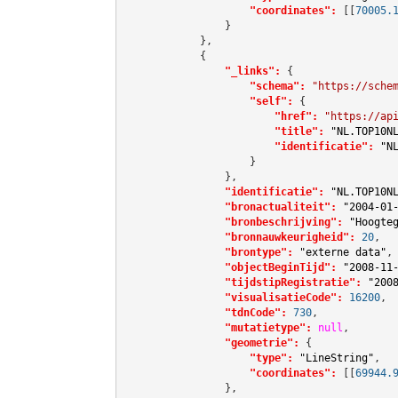
"coordinates":
[[
70005.
                }

            },

            {

"_links":
 {

"schema":
"https://sche
"self":
 {

"href":
"https://ap
"title":
"NL.TOP10N
"identificatie":
"N
                    }

                },

"identificatie":
"NL.TOP10N
"bronactualiteit":
"2004-01
"bronbeschrijving":
"Hoogte
"bronnauwkeurigheid":
20
,

"brontype":
"externe data"
,

"objectBeginTijd":
"2008-11
"tijdstipRegistratie":
"200
"visualisatieCode":
16200
,

"tdnCode":
730
,

"mutatietype":
null
,

"geometrie":
 {

"type":
"LineString"
,

"coordinates":
[[
69944.
                },
