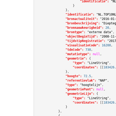
"identificatie":
"N
                    }

                },

"identificatie":
"NL.TOP10N
"bronactualiteit":
"2016-01
"bronbeschrijving":
"Diepte
"bronnauwkeurigheid":
20
,

"brontype":
"externe data"
,

"objectBeginTijd":
"2008-11
"tijdstipRegistratie":
"201
"visualisatieCode":
16200
,

"tdnCode":
730
,

"mutatietype":
null
,

"geometrie":
 {

"type":
"LineString"
,

"coordinates":
[[
183426
                },

"hoogte":
72.5
,

"referentievlak":
"NAP"
,

"type":
"hoogtelijn"
,

"geometriePunt":
null
,

"geometrieLijn":
 {

"type":
"LineString"
,

"coordinates":
[[
183426
                }

            },

            {
