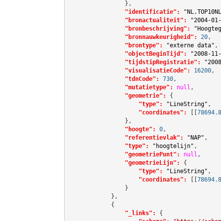
                },

"identificatie":
"NL.TOP10N
"bronactualiteit":
"2004-01
"bronbeschrijving":
"Hoogte
"bronnauwkeurigheid":
20
,

"brontype":
"externe data"
,

"objectBeginTijd":
"2008-11
"tijdstipRegistratie":
"200
"visualisatieCode":
16200
,

"tdnCode":
730
,

"mutatietype":
null
,

"geometrie":
 {

"type":
"LineString"
,

"coordinates":
[[
78694.
                },

"hoogte":
0
,

"referentievlak":
"NAP"
,

"type":
"hoogtelijn"
,

"geometriePunt":
null
,

"geometrieLijn":
 {

"type":
"LineString"
,

"coordinates":
[[
78694.
                }

            },

            {

"_links":
 {
