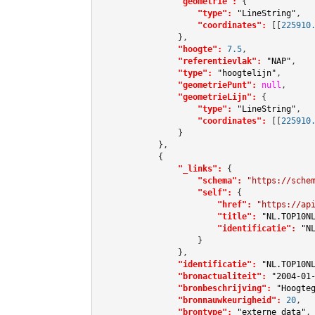
"geometrie":
 {

"type":
"LineString"
,

"coordinates":
[[
225910
                },

"hoogte":
7.5
,

"referentievlak":
"NAP"
,

"type":
"hoogtelijn"
,

"geometriePunt":
null
,

"geometrieLijn":
 {

"type":
"LineString"
,

"coordinates":
[[
225910
                }

            },

            {

"_links":
 {

"schema":
"https://sche
"self":
 {

"href":
"https://ap
"title":
"NL.TOP10N
"identificatie":
"N
                    }

                },

"identificatie":
"NL.TOP10N
"bronactualiteit":
"2004-01
"bronbeschrijving":
"Hoogte
"bronnauwkeurigheid":
20
,

"brontype":
"externe data"
,
