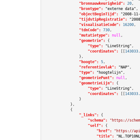
"bronnauwkeurigheid":
20
,

"brontype":
"externe data"
,

"objectBeginTijd":
"2008-11
"tijdstipRegistratie":
"200
"visualisatieCode":
16200
,

"tdnCode":
730
,

"mutatietype":
null
,

"geometrie":
 {

"type":
"LineString"
,

"coordinates":
[[
143033
                },

"hoogte":
5
,

"referentievlak":
"NAP"
,

"type":
"hoogtelijn"
,

"geometriePunt":
null
,

"geometrieLijn":
 {

"type":
"LineString"
,

"coordinates":
[[
143033
                }

            },

            {

"_links":
 {

"schema":
"https://sche
"self":
 {

"href":
"https://ap
"title":
"NL.TOP10N