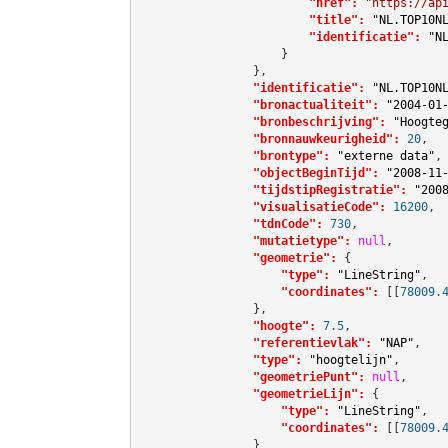
"href":
"https://ap
"title":
"NL.TOP10N
"identificatie":
"N
                    }

                },

"identificatie":
"NL.TOP10N
"bronactualiteit":
"2004-01
"bronbeschrijving":
"Hoogte
"bronnauwkeurigheid":
20
,

"brontype":
"externe data"
,

"objectBeginTijd":
"2008-11
"tijdstipRegistratie":
"200
"visualisatieCode":
16200
,

"tdnCode":
730
,

"mutatietype":
null
,

"geometrie":
 {

"type":
"LineString"
,

"coordinates":
[[
78009.
                },

"hoogte":
7.5
,

"referentievlak":
"NAP"
,

"type":
"hoogtelijn"
,

"geometriePunt":
null
,

"geometrieLijn":
 {

"type":
"LineString"
,

"coordinates":
[[
78009.
                }
