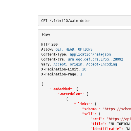
GET
 /v1/brt10/waterdelen
Raw
HTTP 200 
Allow:
GET, HEAD, OPTIONS
Content-Type:
application/hal+json
Content-Crs:
urn:ogc:def:crs:EPSG::28992
Vary:
Accept, origin, Accept-Encoding
X-Pagination-Limit:
20
X-Pagination-Page:
1
{

"_embedded":
 {

"waterdelen":
 [

            {

"_links":
 {

"schema":
"https://sche
"self":
 {

"href":
"https://ap
"title":
"NL.TOP10N
"identificatie":
"N