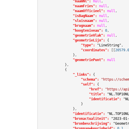
"naamNl":
null
,

"naamFries":
null
,

"naamOfficieel":
null
,

"isBagNaam":
null
,

"sluisnaam":
null
,

"brugnaam":
null
,

"hoogteniveau":
0
,

"geometrieVlak":
null
,

"geometrieLijn":
 {

"type":
"LineString"
,

"coordinates":
[[
20579.
                },

"geometriePunt":
null
            },

            {

"_links":
 {

"schema":
"https://sche
"self":
 {

"href":
"https://ap
"title":
"NL.TOP10N
"identificatie":
"N
                    }

                },

"identificatie":
"NL.TOP10N
"bronactualiteit":
"2023-01
"bronbeschrijving":
"Geomet
"bronnauwkeurigheid":
0.1
,
