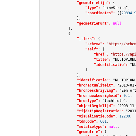
"geometrieLijn":
 {

"type":
"LineString"
,

"coordinates":
[[
20894.
                },

"geometriePunt":
null
            },

            {

"_links":
 {

"schema":
"https://sche
"self":
 {

"href":
"https://ap
"title":
"NL.TOP10N
"identificatie":
"N
                    }

                },

"identificatie":
"NL.TOP10N
"bronactualiteit":
"2010-01
"bronbeschrijving":
"Een or
"bronnauwkeurigheid":
0.1
,

"brontype":
"luchtfoto"
,

"objectBeginTijd":
"2008-11
"tijdstipRegistratie":
"201
"visualisatieCode":
12200
,

"tdnCode":
601
,

"mutatietype":
null
,

"geometrie":
 {
