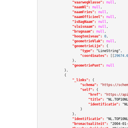
"vaarwegklasse":
null
,

"naamNl":
null
,

"naamFries":
null
,

"naamOfficieel":
null
,

"isBagNaam":
null
,

"sluisnaam":
null
,

"brugnaam":
null
,

"hoogteniveau":
0
,

"geometrieVlak":
null
,

"geometrieLijn":
 {

"type":
"LineString"
,

"coordinates":
[[
29674.
                },

"geometriePunt":
null
            },

            {

"_links":
 {

"schema":
"https://sche
"self":
 {

"href":
"https://ap
"title":
"NL.TOP10N
"identificatie":
"N
                    }

                },

"identificatie":
"NL.TOP10N
"bronactualiteit":
"2004-01