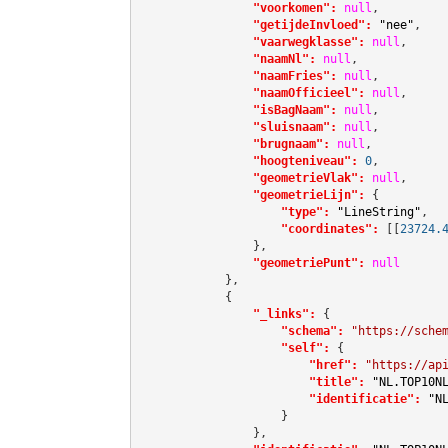
"voorkomen":
null
,

"getijdeInvloed":
"nee"
,

"vaarwegklasse":
null
,

"naamNl":
null
,

"naamFries":
null
,

"naamOfficieel":
null
,

"isBagNaam":
null
,

"sluisnaam":
null
,

"brugnaam":
null
,

"hoogteniveau":
0
,

"geometrieVlak":
null
,

"geometrieLijn":
 {

"type":
"LineString"
,

"coordinates":
[[
23724.
                },

"geometriePunt":
null
            },

            {

"_links":
 {

"schema":
"https://sche
"self":
 {

"href":
"https://ap
"title":
"NL.TOP10N
"identificatie":
"N
                    }

                },
