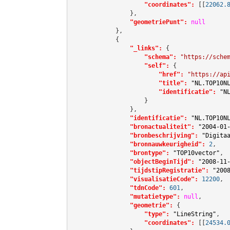
"coordinates":
[[
22062.
                },

"geometriePunt":
null
            },

            {

"_links":
 {

"schema":
"https://sche
"self":
 {

"href":
"https://ap
"title":
"NL.TOP10N
"identificatie":
"N
                    }

                },

"identificatie":
"NL.TOP10N
"bronactualiteit":
"2004-01
"bronbeschrijving":
"Digita
"bronnauwkeurigheid":
2
,

"brontype":
"TOP10vector"
,

"objectBeginTijd":
"2008-11
"tijdstipRegistratie":
"200
"visualisatieCode":
12200
,

"tdnCode":
601
,

"mutatietype":
null
,

"geometrie":
 {

"type":
"LineString"
,

"coordinates":
[[
24534.