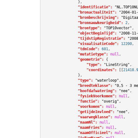
                },

"identificatie":
"NL.TOP10N
"bronactualiteit":
"2004-01
"bronbeschrijving":
"Digita
"bronnauwkeurigheid":
2
,

"brontype":
"TOP10vector"
,

"objectBeginTijd":
"2008-11
"tijdstipRegistratie":
"200
"visualisatieCode":
12200
,

"tdnCode":
601
,

"mutatietype":
null
,

"geometrie":
 {

"type":
"LineString"
,

"coordinates":
[[
21418.
                },

"type":
"waterloop"
,

"breedteklasse":
"0,5 - 3 m
"hoofdafwatering":
"nee"
,

"fysiekVoorkomen":
null
,

"functie":
"overig"
,

"voorkomen":
null
,

"getijdeInvloed":
"nee"
,

"vaarwegklasse":
null
,

"naamNl":
null
,

"naamFries":
null
,

"naamOfficieel":
null
,

"isBagNaam":
null
,
