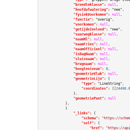
"breedteklasse":
null
,

"hoofdafwatering":
"nee"
,

"fysiekVoorkomen":
null
,

"functie":
"overig"
,

"voorkomen":
null
,

"getijdeInvloed":
"nee"
,

"vaarwegklasse":
null
,

"naamNl":
null
,

"naamFries":
null
,

"naamOfficieel":
null
,

"isBagNaam":
null
,

"sluisnaam":
null
,

"brugnaam":
null
,

"hoogteniveau":
0
,

"geometrieVlak":
null
,

"geometrieLijn":
 {

"type":
"LineString"
,

"coordinates":
[[
24490.
                },

"geometriePunt":
null
            },

            {

"_links":
 {

"schema":
"https://sche
"self":
 {

"href":
"https://ap