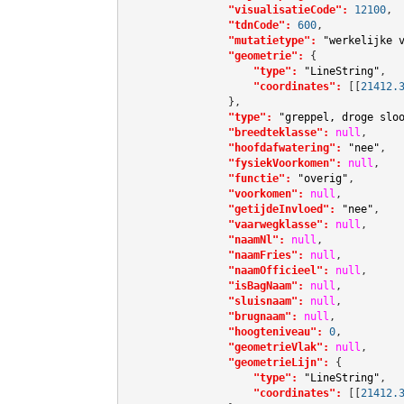
"visualisatieCode":
12100
,

"tdnCode":
600
,

"mutatietype":
"werkelijke 
"geometrie":
 {

"type":
"LineString"
,

"coordinates":
[[
21412.
                },

"type":
"greppel, droge slo
"breedteklasse":
null
,

"hoofdafwatering":
"nee"
,

"fysiekVoorkomen":
null
,

"functie":
"overig"
,

"voorkomen":
null
,

"getijdeInvloed":
"nee"
,

"vaarwegklasse":
null
,

"naamNl":
null
,

"naamFries":
null
,

"naamOfficieel":
null
,

"isBagNaam":
null
,

"sluisnaam":
null
,

"brugnaam":
null
,

"hoogteniveau":
0
,

"geometrieVlak":
null
,

"geometrieLijn":
 {

"type":
"LineString"
,

"coordinates":
[[
21412.