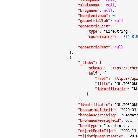
"sluisnaam":
null
,

"brugnaam":
null
,

"hoogteniveau":
0
,

"geometrieVlak":
null
,

"geometrieLijn":
 {

"type":
"LineString"
,

"coordinates":
[[
21418.
                },

"geometriePunt":
null
            },

            {

"_links":
 {

"schema":
"https://sche
"self":
 {

"href":
"https://ap
"title":
"NL.TOP10N
"identificatie":
"N
                    }

                },

"identificatie":
"NL.TOP10N
"bronactualiteit":
"2020-01
"bronbeschrijving":
"Geomet
"bronnauwkeurigheid":
0.1
,

"brontype":
"luchtfoto"
,

"objectBeginTijd":
"2008-11
"tijdstipRegistratie":
"202