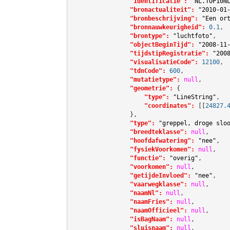
"identificatie":
"NL.TOP10N
"bronactualiteit":
"2010-01
"bronbeschrijving":
"Een or
"bronnauwkeurigheid":
0.1
,

"brontype":
"luchtfoto"
,

"objectBeginTijd":
"2008-11
"tijdstipRegistratie":
"200
"visualisatieCode":
12100
,

"tdnCode":
600
,

"mutatietype":
null
,

"geometrie":
 {

"type":
"LineString"
,

"coordinates":
[[
24827.
                },

"type":
"greppel, droge slo
"breedteklasse":
null
,

"hoofdafwatering":
"nee"
,

"fysiekVoorkomen":
null
,

"functie":
"overig"
,

"voorkomen":
null
,

"getijdeInvloed":
"nee"
,

"vaarwegklasse":
null
,

"naamNl":
null
,

"naamFries":
null
,

"naamOfficieel":
null
,

"isBagNaam":
null
,

"sluisnaam":
null
,
