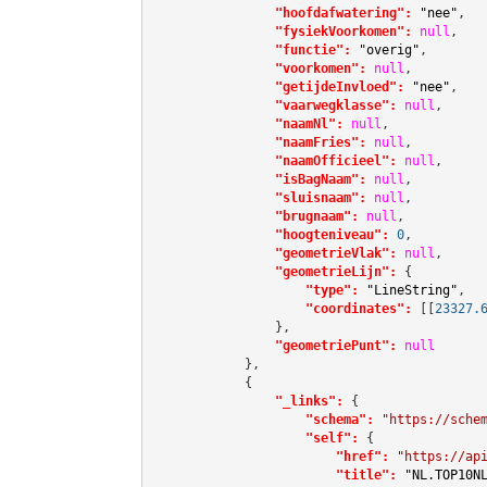
"hoofdafwatering":
"nee"
,

"fysiekVoorkomen":
null
,

"functie":
"overig"
,

"voorkomen":
null
,

"getijdeInvloed":
"nee"
,

"vaarwegklasse":
null
,

"naamNl":
null
,

"naamFries":
null
,

"naamOfficieel":
null
,

"isBagNaam":
null
,

"sluisnaam":
null
,

"brugnaam":
null
,

"hoogteniveau":
0
,

"geometrieVlak":
null
,

"geometrieLijn":
 {

"type":
"LineString"
,

"coordinates":
[[
23327.
                },

"geometriePunt":
null
            },

            {

"_links":
 {

"schema":
"https://sche
"self":
 {

"href":
"https://ap
"title":
"NL.TOP10N