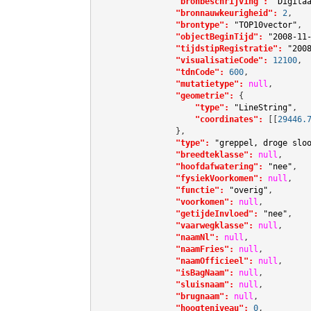
"bronbeschrijving":
"Digita
"bronnauwkeurigheid":
2
,

"brontype":
"TOP10vector"
,

"objectBeginTijd":
"2008-11
"tijdstipRegistratie":
"200
"visualisatieCode":
12100
,

"tdnCode":
600
,

"mutatietype":
null
,

"geometrie":
 {

"type":
"LineString"
,

"coordinates":
[[
29446.
                },

"type":
"greppel, droge slo
"breedteklasse":
null
,

"hoofdafwatering":
"nee"
,

"fysiekVoorkomen":
null
,

"functie":
"overig"
,

"voorkomen":
null
,

"getijdeInvloed":
"nee"
,

"vaarwegklasse":
null
,

"naamNl":
null
,

"naamFries":
null
,

"naamOfficieel":
null
,

"isBagNaam":
null
,

"sluisnaam":
null
,

"brugnaam":
null
,

"hoogteniveau":
0
,
