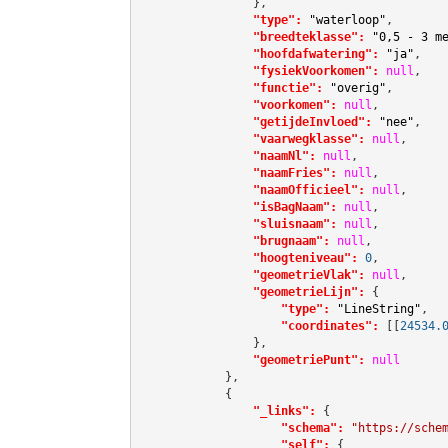
                },

"type":
"waterloop"
,

"breedteklasse":
"0,5 - 3 m
"hoofdafwatering":
"ja"
,

"fysiekVoorkomen":
null
,

"functie":
"overig"
,

"voorkomen":
null
,

"getijdeInvloed":
"nee"
,

"vaarwegklasse":
null
,

"naamNl":
null
,

"naamFries":
null
,

"naamOfficieel":
null
,

"isBagNaam":
null
,

"sluisnaam":
null
,

"brugnaam":
null
,

"hoogteniveau":
0
,

"geometrieVlak":
null
,

"geometrieLijn":
 {

"type":
"LineString"
,

"coordinates":
[[
24534.
                },

"geometriePunt":
null
            },

            {

"_links":
 {

"schema":
"https://sche
"self":
 {
