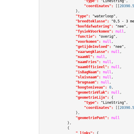
"type":
"LineString"
,

"coordinates":
[[
20390.
                },

"type":
"waterloop"
,

"breedteklasse":
"0,5 - 3 m
"hoofdafwatering":
"nee"
,

"fysiekVoorkomen":
null
,

"functie":
"overig"
,

"voorkomen":
null
,

"getijdeInvloed":
"nee"
,

"vaarwegklasse":
null
,

"naamNl":
null
,

"naamFries":
null
,

"naamOfficieel":
null
,

"isBagNaam":
null
,

"sluisnaam":
null
,

"brugnaam":
null
,

"hoogteniveau":
0
,

"geometrieVlak":
null
,

"geometrieLijn":
 {

"type":
"LineString"
,

"coordinates":
[[
20390.
                },

"geometriePunt":
null
            },

            {

"_links":
 {
