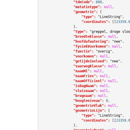
"tdnCode":
600
,

"mutatietype":
null
,

"geometrie":
 {

"type":
"LineString"
,

"coordinates":
[[
23359.
                },

"type":
"greppel, droge slo
"breedteklasse":
null
,

"hoofdafwatering":
"nee"
,

"fysiekVoorkomen":
null
,

"functie":
"overig"
,

"voorkomen":
null
,

"getijdeInvloed":
"nee"
,

"vaarwegklasse":
null
,

"naamNl":
null
,

"naamFries":
null
,

"naamOfficieel":
null
,

"isBagNaam":
null
,

"sluisnaam":
null
,

"brugnaam":
null
,

"hoogteniveau":
0
,

"geometrieVlak":
null
,

"geometrieLijn":
 {

"type":
"LineString"
,

"coordinates":
[[
23359.
                },
