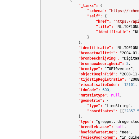
            {

"_links":
 {

"schema":
"https://sche
"self":
 {

"href":
"https://ap
"title":
"NL.TOP10N
"identificatie":
"N
                    }

                },

"identificatie":
"NL.TOP10N
"bronactualiteit":
"2004-01
"bronbeschrijving":
"Digita
"bronnauwkeurigheid":
2
,

"brontype":
"TOP10vector"
,

"objectBeginTijd":
"2008-11
"tijdstipRegistratie":
"200
"visualisatieCode":
-12101
,

"tdnCode":
600
,

"mutatietype":
null
,

"geometrie":
 {

"type":
"LineString"
,

"coordinates":
[[
22857.
                },

"type":
"greppel, droge slo
"breedteklasse":
null
,

"hoofdafwatering":
"nee"
,

"fysiekVoorkomen":
"in duik