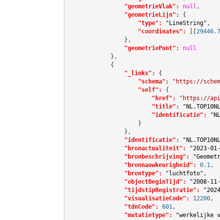
"geometrieVlak":
null
,

"geometrieLijn":
 {

"type":
"LineString"
,

"coordinates":
[[
29446.
                },

"geometriePunt":
null
            },

            {

"_links":
 {

"schema":
"https://sche
"self":
 {

"href":
"https://ap
"title":
"NL.TOP10N
"identificatie":
"N
                    }

                },

"identificatie":
"NL.TOP10N
"bronactualiteit":
"2023-01
"bronbeschrijving":
"Geomet
"bronnauwkeurigheid":
0.1
,

"brontype":
"luchtfoto"
,

"objectBeginTijd":
"2008-11
"tijdstipRegistratie":
"202
"visualisatieCode":
12200
,

"tdnCode":
601
,

"mutatietype":
"werkelijke 