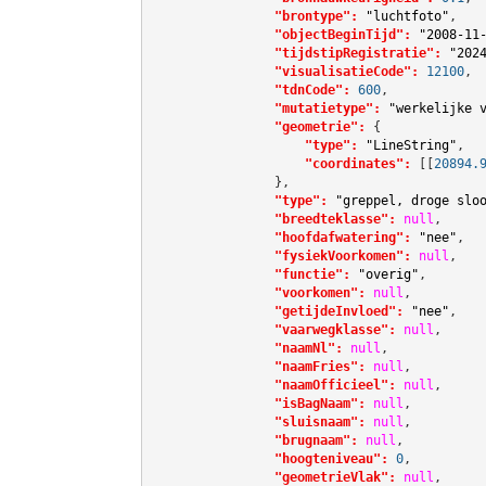
"brontype":
"luchtfoto"
,

"objectBeginTijd":
"2008-11
"tijdstipRegistratie":
"202
"visualisatieCode":
12100
,

"tdnCode":
600
,

"mutatietype":
"werkelijke 
"geometrie":
 {

"type":
"LineString"
,

"coordinates":
[[
20894.
                },

"type":
"greppel, droge slo
"breedteklasse":
null
,

"hoofdafwatering":
"nee"
,

"fysiekVoorkomen":
null
,

"functie":
"overig"
,

"voorkomen":
null
,

"getijdeInvloed":
"nee"
,

"vaarwegklasse":
null
,

"naamNl":
null
,

"naamFries":
null
,

"naamOfficieel":
null
,

"isBagNaam":
null
,

"sluisnaam":
null
,

"brugnaam":
null
,

"hoogteniveau":
0
,

"geometrieVlak":
null
,
