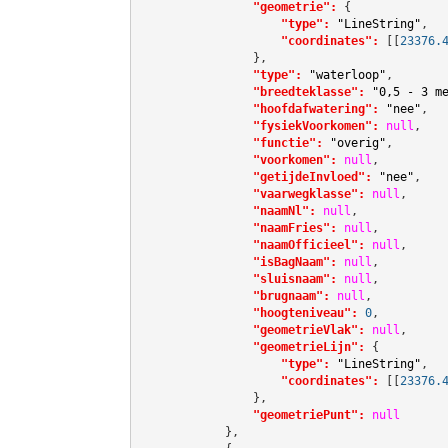
"geometrie":
 {

"type":
"LineString"
,

"coordinates":
[[
23376.
                },

"type":
"waterloop"
,

"breedteklasse":
"0,5 - 3 m
"hoofdafwatering":
"nee"
,

"fysiekVoorkomen":
null
,

"functie":
"overig"
,

"voorkomen":
null
,

"getijdeInvloed":
"nee"
,

"vaarwegklasse":
null
,

"naamNl":
null
,

"naamFries":
null
,

"naamOfficieel":
null
,

"isBagNaam":
null
,

"sluisnaam":
null
,

"brugnaam":
null
,

"hoogteniveau":
0
,

"geometrieVlak":
null
,

"geometrieLijn":
 {

"type":
"LineString"
,

"coordinates":
[[
23376.
                },

"geometriePunt":
null
            },
