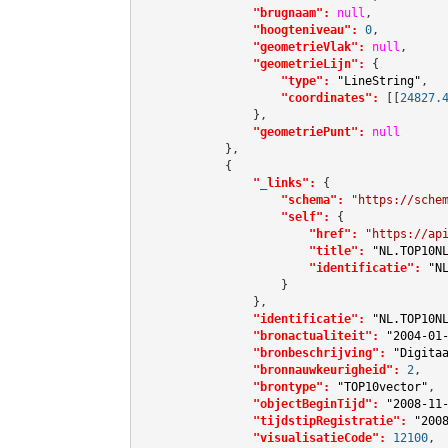
"brugnaam":
null
,

"hoogteniveau":
0
,

"geometrieVlak":
null
,

"geometrieLijn":
 {

"type":
"LineString"
,

"coordinates":
[[
24827.
                },

"geometriePunt":
null
            },

            {

"_links":
 {

"schema":
"https://sche
"self":
 {

"href":
"https://ap
"title":
"NL.TOP10N
"identificatie":
"N
                    }

                },

"identificatie":
"NL.TOP10N
"bronactualiteit":
"2004-01
"bronbeschrijving":
"Digita
"bronnauwkeurigheid":
2
,

"brontype":
"TOP10vector"
,

"objectBeginTijd":
"2008-11
"tijdstipRegistratie":
"200
"visualisatieCode":
12100
,
