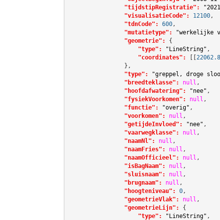
"tijdstipRegistratie":
"202
"visualisatieCode":
12100
,

"tdnCode":
600
,

"mutatietype":
"werkelijke 
"geometrie":
 {

"type":
"LineString"
,

"coordinates":
[[
22062.
                },

"type":
"greppel, droge slo
"breedteklasse":
null
,

"hoofdafwatering":
"nee"
,

"fysiekVoorkomen":
null
,

"functie":
"overig"
,

"voorkomen":
null
,

"getijdeInvloed":
"nee"
,

"vaarwegklasse":
null
,

"naamNl":
null
,

"naamFries":
null
,

"naamOfficieel":
null
,

"isBagNaam":
null
,

"sluisnaam":
null
,

"brugnaam":
null
,

"hoogteniveau":
0
,

"geometrieVlak":
null
,

"geometrieLijn":
 {

"type":
"LineString"
,
