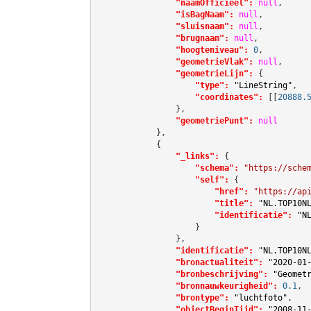
"naamOfficieel":
null
,

"isBagNaam":
null
,

"sluisnaam":
null
,

"brugnaam":
null
,

"hoogteniveau":
0
,

"geometrieVlak":
null
,

"geometrieLijn":
 {

"type":
"LineString"
,

"coordinates":
[[
20888.
                },

"geometriePunt":
null
            },

            {

"_links":
 {

"schema":
"https://sche
"self":
 {

"href":
"https://ap
"title":
"NL.TOP10N
"identificatie":
"N
                    }

                },

"identificatie":
"NL.TOP10N
"bronactualiteit":
"2020-01
"bronbeschrijving":
"Geomet
"bronnauwkeurigheid":
0.1
,

"brontype":
"luchtfoto"
,

"objectBeginTijd":
"2008-11