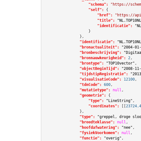
"schema":
"https://sche
"self":
 {

"href":
"https://ap
"title":
"NL.TOP10N
"identificatie":
"N
                    }

                },

"identificatie":
"NL.TOP10N
"bronactualiteit":
"2004-01
"bronbeschrijving":
"Digita
"bronnauwkeurigheid":
2
,

"brontype":
"TOP10vector"
,

"objectBeginTijd":
"2008-11
"tijdstipRegistratie":
"201
"visualisatieCode":
12100
,

"tdnCode":
600
,

"mutatietype":
null
,

"geometrie":
 {

"type":
"LineString"
,

"coordinates":
[[
23724.
                },

"type":
"greppel, droge slo
"breedteklasse":
null
,

"hoofdafwatering":
"nee"
,

"fysiekVoorkomen":
null
,

"functie":
"overig"
,
