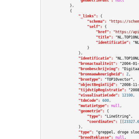
"geometriePunt":
null
            },

            {

"_links":
 {

"schema":
"https://sche
"self":
 {

"href":
"https://ap
"title":
"NL.TOP10N
"identificatie":
"N
                    }

                },

"identificatie":
"NL.TOP10N
"bronactualiteit":
"2004-01
"bronbeschrijving":
"Digita
"bronnauwkeurigheid":
2
,

"brontype":
"TOP10vector"
,

"objectBeginTijd":
"2008-11
"tijdstipRegistratie":
"200
"visualisatieCode":
12100
,

"tdnCode":
600
,

"mutatietype":
null
,

"geometrie":
 {

"type":
"LineString"
,

"coordinates":
[[
23327.
                },

"type":
"greppel, droge slo
"breedteklasse":
null
,
