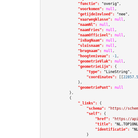
"functie":
"overig"
,

"voorkomen":
null
,

"getijdeInvloed":
"nee"
,

"vaarwegklasse":
null
,

"naamNl":
null
,

"naamFries":
null
,

"naamOfficieel":
null
,

"isBagNaam":
null
,

"sluisnaam":
null
,

"brugnaam":
null
,

"hoogteniveau":
-1
,

"geometrieVlak":
null
,

"geometrieLijn":
 {

"type":
"LineString"
,

"coordinates":
[[
22857.
                },

"geometriePunt":
null
            },

            {

"_links":
 {

"schema":
"https://sche
"self":
 {

"href":
"https://ap
"title":
"NL.TOP10N
"identificatie":
"N
                    }
