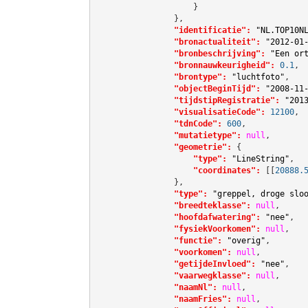
                    }

                },

"identificatie":
"NL.TOP10N
"bronactualiteit":
"2012-01
"bronbeschrijving":
"Een or
"bronnauwkeurigheid":
0.1
,

"brontype":
"luchtfoto"
,

"objectBeginTijd":
"2008-11
"tijdstipRegistratie":
"201
"visualisatieCode":
12100
,

"tdnCode":
600
,

"mutatietype":
null
,

"geometrie":
 {

"type":
"LineString"
,

"coordinates":
[[
20888.
                },

"type":
"greppel, droge slo
"breedteklasse":
null
,

"hoofdafwatering":
"nee"
,

"fysiekVoorkomen":
null
,

"functie":
"overig"
,

"voorkomen":
null
,

"getijdeInvloed":
"nee"
,

"vaarwegklasse":
null
,

"naamNl":
null
,

"naamFries":
null
,
