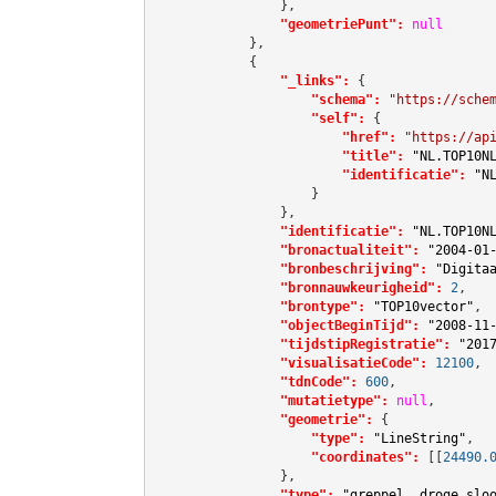
                },

"geometriePunt":
null
            },

            {

"_links":
 {

"schema":
"https://sche
"self":
 {

"href":
"https://ap
"title":
"NL.TOP10N
"identificatie":
"N
                    }

                },

"identificatie":
"NL.TOP10N
"bronactualiteit":
"2004-01
"bronbeschrijving":
"Digita
"bronnauwkeurigheid":
2
,

"brontype":
"TOP10vector"
,

"objectBeginTijd":
"2008-11
"tijdstipRegistratie":
"201
"visualisatieCode":
12100
,

"tdnCode":
600
,

"mutatietype":
null
,

"geometrie":
 {

"type":
"LineString"
,

"coordinates":
[[
24490.
                },

"type":
"greppel, droge slo