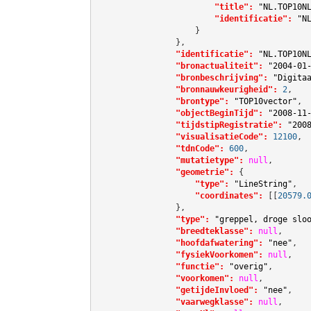
"title":
"NL.TOP10N
"identificatie":
"N
                    }

                },

"identificatie":
"NL.TOP10N
"bronactualiteit":
"2004-01
"bronbeschrijving":
"Digita
"bronnauwkeurigheid":
2
,

"brontype":
"TOP10vector"
,

"objectBeginTijd":
"2008-11
"tijdstipRegistratie":
"200
"visualisatieCode":
12100
,

"tdnCode":
600
,

"mutatietype":
null
,

"geometrie":
 {

"type":
"LineString"
,

"coordinates":
[[
20579.
                },

"type":
"greppel, droge slo
"breedteklasse":
null
,

"hoofdafwatering":
"nee"
,

"fysiekVoorkomen":
null
,

"functie":
"overig"
,

"voorkomen":
null
,

"getijdeInvloed":
"nee"
,

"vaarwegklasse":
null
,
