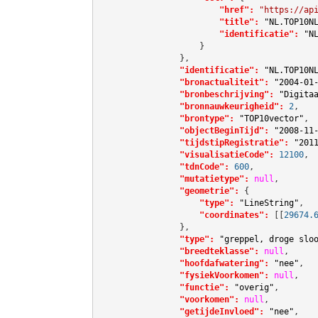
"href":
"https://ap
"title":
"NL.TOP10N
"identificatie":
"N
                    }

                },

"identificatie":
"NL.TOP10N
"bronactualiteit":
"2004-01
"bronbeschrijving":
"Digita
"bronnauwkeurigheid":
2
,

"brontype":
"TOP10vector"
,

"objectBeginTijd":
"2008-11
"tijdstipRegistratie":
"201
"visualisatieCode":
12100
,

"tdnCode":
600
,

"mutatietype":
null
,

"geometrie":
 {

"type":
"LineString"
,

"coordinates":
[[
29674.
                },

"type":
"greppel, droge slo
"breedteklasse":
null
,

"hoofdafwatering":
"nee"
,

"fysiekVoorkomen":
null
,

"functie":
"overig"
,

"voorkomen":
null
,

"getijdeInvloed":
"nee"
,
