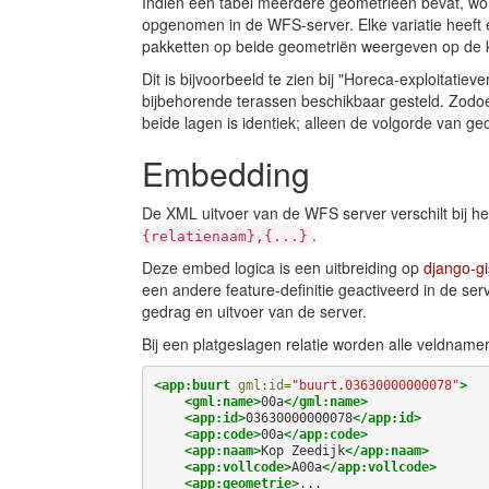
Indien een tabel meerdere geometrieën bevat, wor
opgenomen in de WFS-server. Elke variatie heeft
pakketten op beide geometriën weergeven op de k
Dit is bijvoorbeeld te zien bij "Horeca-exploitatie
bijbehorende terassen beschikbaar gesteld. Zodo
beide lagen is identiek; alleen de volgorde van g
Embedding
De XML uitvoer van de WFS server verschilt bij h
.
{relatienaam},{...}
Deze embed logica is een uitbreiding op
django-gi
een andere feature-definitie geactiveerd in de ser
gedrag en uitvoer van de server.
Bij een platgeslagen relatie worden alle veldnam
<app:buurt
gml:id=
"buurt.03630000000078"
>
<gml:name>
00a
</gml:name>
<app:id>
03630000000078
</app:id>
<app:code>
00a
</app:code>
<app:naam>
Kop
Zeedijk
</app:naam>
<app:vollcode>
A00a
</app:vollcode>
<app:geometrie>