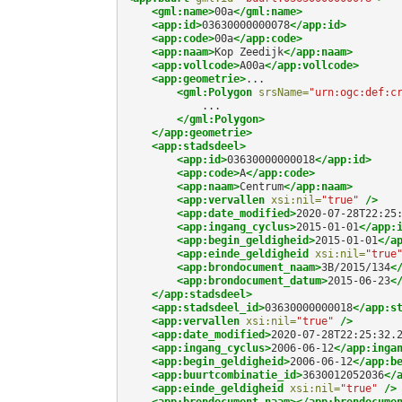
<gml:name>
00a
</gml:name>
<app:id>
03630000000078
</app:id>
<app:code>
00a
</app:code>
<app:naam>
Kop
Zeedijk
</app:naam>
<app:vollcode>
A00a
</app:vollcode>
<app:geometrie>
<gml:Polygon
srsName=
"urn:ogc:def:c
</gml:Polygon>
</app:geometrie>
<app:stadsdeel>
<app:id>
03630000000018
</app:id>
<app:code>
A
</app:code>
<app:naam>
Centrum
</app:naam>
<app:vervallen
xsi:nil=
"true"
/>
<app:date_modified>
2020-07-28T22:25
<app:ingang_cyclus>
2015-01-01
</app:
<app:begin_geldigheid>
2015-01-01
</a
<app:einde_geldigheid
xsi:nil=
"true
<app:brondocument_naam>
3B/2015/134
<
<app:brondocument_datum>
2015-06-23
<
</app:stadsdeel>
<app:stadsdeel_id>
03630000000018
</app:s
<app:vervallen
xsi:nil=
"true"
/>
<app:date_modified>
2020-07-28T22:25:32.
<app:ingang_cyclus>
2006-06-12
</app:inga
<app:begin_geldigheid>
2006-06-12
</app:b
<app:buurtcombinatie_id>
3630012052036
</
<app:einde_geldigheid
xsi:nil=
"true"
/>
<app:brondocument_naam></app:brondocume