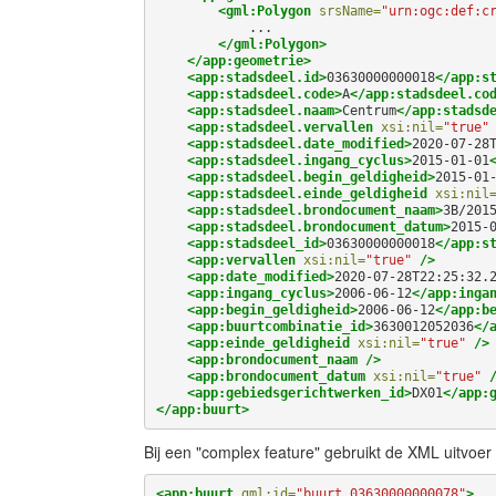
<gml:Polygon
srsName=
"urn:ogc:def:c
</gml:Polygon>
</app:geometrie>
<app:stadsdeel.id>
03630000000018
</app:s
<app:stadsdeel.code>
A
</app:stadsdeel.co
<app:stadsdeel.naam>
Centrum
</app:stadsd
<app:stadsdeel.vervallen
xsi:nil=
"true"
<app:stadsdeel.date_modified>
2020-07-28
<app:stadsdeel.ingang_cyclus>
2015-01-01
<app:stadsdeel.begin_geldigheid>
2015-01
<app:stadsdeel.einde_geldigheid
xsi:nil
<app:stadsdeel.brondocument_naam>
3B/201
<app:stadsdeel.brondocument_datum>
2015-
<app:stadsdeel_id>
03630000000018
</app:s
<app:vervallen
xsi:nil=
"true"
/>
<app:date_modified>
2020-07-28T22:25:32.
<app:ingang_cyclus>
2006-06-12
</app:inga
<app:begin_geldigheid>
2006-06-12
</app:b
<app:buurtcombinatie_id>
3630012052036
</
<app:einde_geldigheid
xsi:nil=
"true"
/>
<app:brondocument_naam
/>
<app:brondocument_datum
xsi:nil=
"true"
<app:gebiedsgerichtwerken_id>
DX01
</app:
</app:buurt>
Bij een "complex feature" gebruikt de XML uitvoe
<app:buurt
gml:id=
"buurt.03630000000078"
>