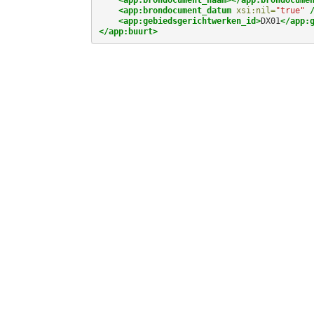
<app:brondocument_datum
xsi:nil=
"true"
<app:gebiedsgerichtwerken_id>
DX01
</app:
</app:buurt>