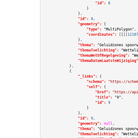
"id":
8
                    }

                },

"id":
8
,

"geometry":
 {

"type":
"MultiPolygon"
,

"coordinates":
[[[[
1218
                },

"thema":
"Geluidzones spoor
"themaToelichting":
"Wettel
"themaWetOfRegelgeving":
"W
"themaDatumLaatsteWijziging
            },

            {

"_links":
 {

"schema":
"https://sche
"self":
 {

"href":
"https://ap
"title":
"9"
,

"id":
9
                    }

                },

"id":
9
,

"geometry":
null
,

"thema":
"Geluidzones spoor
"themaToelichting":
"Wettel