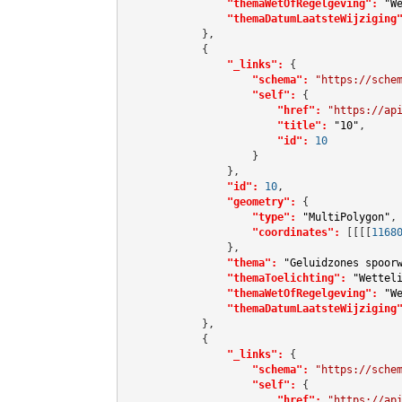
"themaWetOfRegelgeving":
"W
"themaDatumLaatsteWijziging
            },

            {

"_links":
 {

"schema":
"https://sche
"self":
 {

"href":
"https://ap
"title":
"10"
,

"id":
10
                    }

                },

"id":
10
,

"geometry":
 {

"type":
"MultiPolygon"
,

"coordinates":
[[[[
1168
                },

"thema":
"Geluidzones spoor
"themaToelichting":
"Wettel
"themaWetOfRegelgeving":
"W
"themaDatumLaatsteWijziging
            },

            {

"_links":
 {

"schema":
"https://sche
"self":
 {

"href":
"https://ap