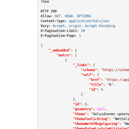
Raw
HTTP 200 
Allow:
GET, HEAD, OPTIONS
Content-Type:
application/hal+json
Vary:
Accept, origin, Accept-Encoding
X-Pagination-Limit:
20
X-Pagination-Page:
1
{

"_embedded":
 {

"metro":
 [

            {

"_links":
 {

"schema":
"https://sche
"self":
 {

"href":
"https://ap
"title":
"6"
,

"id":
6
                    }

                },

"id":
6
,

"geometry":
null
,

"thema":
"Geluidzones spoor
"themaToelichting":
"Wettel
"themaWetOfRegelgeving":
"W
"themaDatumLaatsteWijziging