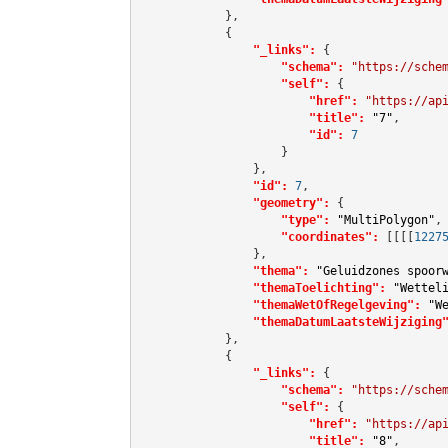
            },

            {

"_links":
 {

"schema":
"https://sche
"self":
 {

"href":
"https://ap
"title":
"7"
,

"id":
7
                    }

                },

"id":
7
,

"geometry":
 {

"type":
"MultiPolygon"
,

"coordinates":
[[[[
1227
                },

"thema":
"Geluidzones spoor
"themaToelichting":
"Wettel
"themaWetOfRegelgeving":
"W
"themaDatumLaatsteWijziging
            },

            {

"_links":
 {

"schema":
"https://sche
"self":
 {

"href":
"https://ap
"title":
"8"
,
