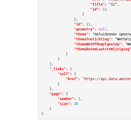
"title":
"11"
,

"id":
11
                    }

                },

"id":
11
,

"geometry":
null
,

"thema":
"Geluidzones spoor
"themaToelichting":
"Wettel
"themaWetOfRegelgeving":
"W
"themaDatumLaatsteWijziging
            }

        ]

    },

"_links":
 {

"self":
 {

"href":
"https://api.data.amste
        }

    },

"page":
 {

"number":
1
,

"size":
20
    }

}