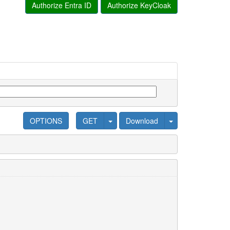
Authorize Entra ID
Authorize KeyCloak
OPTIONS
GET
Download