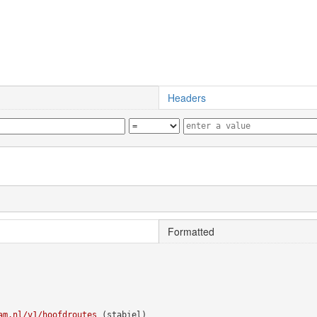
Headers
Formatted
am.nl/v1/hoofdroutes
(stabiel)