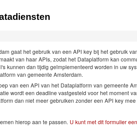
atadiensten
 gaat het gebruik van een API key bij het gebruik van A
k maakt van haar APIs, zodat het Dataplatform kan comm
PI's kunnen dan tijdig geïmplementeerd worden in uw sys
latform van gemeente Amsterdam.
roep van een API van het Dataplatform van gemeente Am
satie wordt een deadline vastgesteld voor het moment v
atform dan niet meer gebruiken zonder een API key mee 
temen hierop aan te passen.
U kunt met dit formulier e