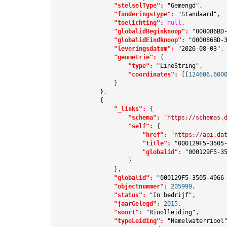
"stelselType":
"Gemengd"
,

"funderingstype":
"Standaard"
,

"toelichting":
null
,

"globalidBeginknoop":
"000086BD
"globalidEindknoop":
"000086BD-
"leveringsdatum":
"2026-08-03"
,

"geometrie":
 {

"type":
"LineString"
,

"coordinates":
[[
124606.600
                }

            },

            {

"_links":
 {

"schema":
"https://schemas.
"self":
 {

"href":
"https://api.da
"title":
"000129F5-3505
"globalid":
"000129F5-3
                    }

                },

"globalid":
"000129F5-3505-4966
"objectnummer":
205999
,

"status":
"In bedrijf"
,

"jaarGelegd":
2015
,

"soort":
"Rioolleiding"
,

"typeLeiding":
"Hemelwaterriool