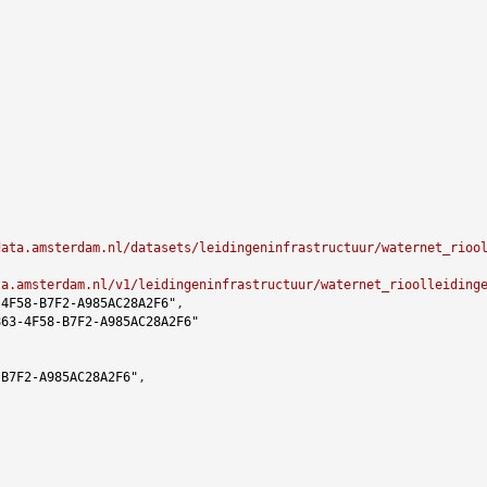
data.amsterdam.nl/datasets/leidingeninfrastructuur/waternet_rioo
ta.amsterdam.nl/v1/leidingeninfrastructuur/waternet_rioolleiding
-4F58-B7F2-A985AC28A2F6"
,

863-4F58-B7F2-A985AC28A2F6"
-B7F2-A985AC28A2F6"
,


