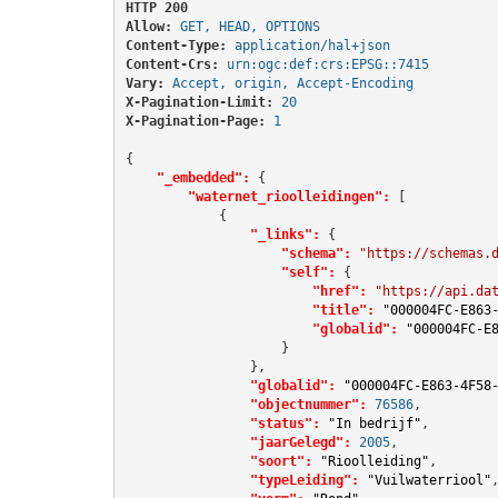
HTTP 200 
Allow:
GET, HEAD, OPTIONS
Content-Type:
application/hal+json
Content-Crs:
urn:ogc:def:crs:EPSG::7415
Vary:
Accept, origin, Accept-Encoding
X-Pagination-Limit:
20
X-Pagination-Page:
1
{

"_embedded":
 {

"waternet_rioolleidingen":
 [

            {

"_links":
 {

"schema":
"https://schemas.
"self":
 {

"href":
"https://api.da
"title":
"000004FC-E863
"globalid":
"000004FC-E
                    }

                },

"globalid":
"000004FC-E863-4F58
"objectnummer":
76586
,

"status":
"In bedrijf"
,

"jaarGelegd":
2005
,

"soort":
"Rioolleiding"
,

"typeLeiding":
"Vuilwaterriool"
,