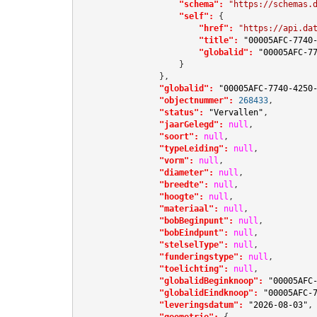
"schema":
"https://schemas.
"self":
 {

"href":
"https://api.da
"title":
"00005AFC-7740
"globalid":
"00005AFC-7
                    }

                },

"globalid":
"00005AFC-7740-4250
"objectnummer":
268433
,

"status":
"Vervallen"
,

"jaarGelegd":
null
,

"soort":
null
,

"typeLeiding":
null
,

"vorm":
null
,

"diameter":
null
,

"breedte":
null
,

"hoogte":
null
,

"materiaal":
null
,

"bobBeginpunt":
null
,

"bobEindpunt":
null
,

"stelselType":
null
,

"funderingstype":
null
,

"toelichting":
null
,

"globalidBeginknoop":
"00005AFC
"globalidEindknoop":
"00005AFC-
"leveringsdatum":
"2026-08-03"
,

"geometrie":
 {
