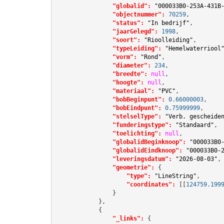
"globalid":
"000033B0-253A-431B
"objectnummer":
70259
,

"status":
"In bedrijf"
,

"jaarGelegd":
1998
,

"soort":
"Rioolleiding"
,

"typeLeiding":
"Hemelwaterriool
"vorm":
"Rond"
,

"diameter":
234
,

"breedte":
null
,

"hoogte":
null
,

"materiaal":
"PVC"
,

"bobBeginpunt":
0.66000003
,

"bobEindpunt":
0.75999999
,

"stelselType":
"Verb. gescheide
"funderingstype":
"Standaard"
,

"toelichting":
null
,

"globalidBeginknoop":
"000033B0
"globalidEindknoop":
"000033B0-
"leveringsdatum":
"2026-08-03"
,

"geometrie":
 {

"type":
"LineString"
,

"coordinates":
[[
124759.199
                }

            },

            {

"_links":
 {
