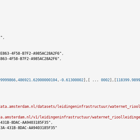
l"
,

-E863-4F58-B7F2-A985AC28A2F6"
,

E863-4F58-B7F2-A985AC28A2F6"
,

99999866
,
486921.62000000104
,
-0.61300002
],[ ... 
0002
],[
118399.989
data.amsterdam.nl/datasets/leidingeninfrastructuur/waternet_rioo
ta.amsterdam.nl/v1/leidingeninfrastructuur/waternet_rioolleiding
-431B-8DAC-AA9403185F35"
,

53A-431B-8DAC-AA9403185F35"