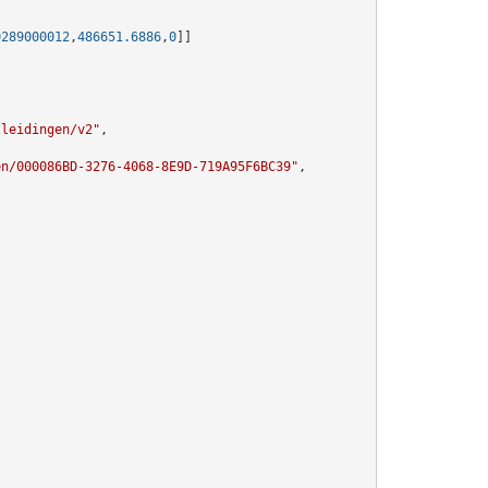
0289000012
,
486651.6886
,
0
]]
lleidingen/v2"
,

en/000086BD-3276-4068-8E9D-719A95F6BC39"
,
