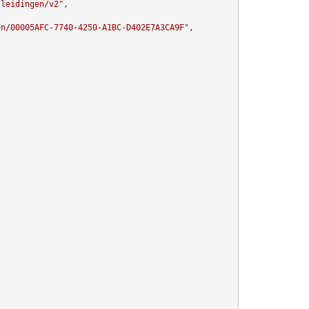
lleidingen/v2"
,

en/00005AFC-7740-4250-A1BC-D402E7A3CA9F"
,
