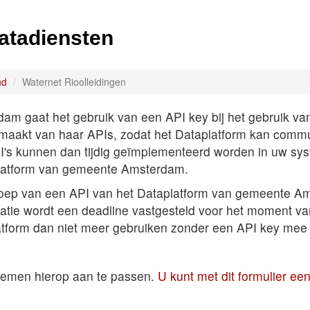
atadiensten
nd
Waternet Rioolleidingen
 gaat het gebruik van een API key bij het gebruik van A
k maakt van haar APIs, zodat het Dataplatform kan comm
PI's kunnen dan tijdig geïmplementeerd worden in uw sys
latform van gemeente Amsterdam.
roep van een API van het Dataplatform van gemeente Am
satie wordt een deadline vastgesteld voor het moment v
atform dan niet meer gebruiken zonder een API key mee 
temen hierop aan te passen.
U kunt met dit formulier e