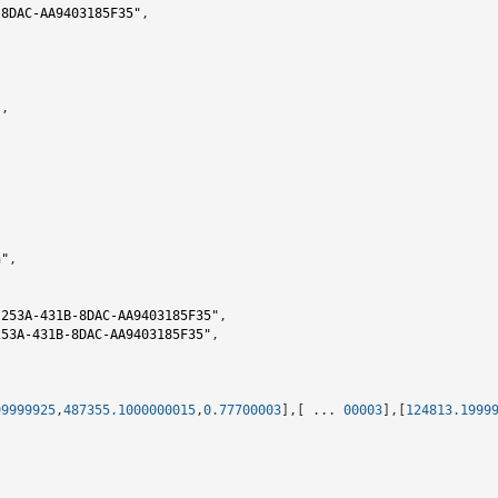
-8DAC-AA9403185F35"
,

"
,

n"
,

-253A-431B-8DAC-AA9403185F35"
,

253A-431B-8DAC-AA9403185F35"
,

99999925
,
487355.1000000015
,
0.77700003
],[ ... 
00003
],[
124813.1999