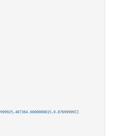
9999925
,
487364.6000000015
,
0.87699999
]]