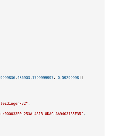
99999836
,
486903.1799999997
,
-0.59299998
]]
lleidingen/v2"
,

en/000033B0-253A-431B-8DAC-AA9403185F35"
,
