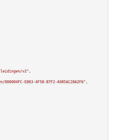
lleidingen/v2"
,

en/000004FC-E863-4F58-B7F2-A985AC28A2F6"
,
