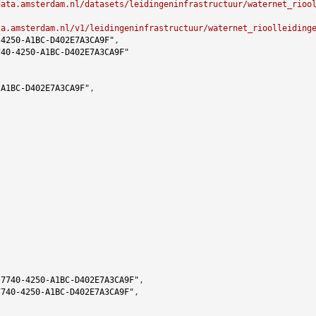
data.amsterdam.nl/datasets/leidingeninfrastructuur/waternet_rioo
ta.amsterdam.nl/v1/leidingeninfrastructuur/waternet_rioolleiding
-4250-A1BC-D402E7A3CA9F"
,

740-4250-A1BC-D402E7A3CA9F"
-A1BC-D402E7A3CA9F"
,

-7740-4250-A1BC-D402E7A3CA9F"
,

7740-4250-A1BC-D402E7A3CA9F"
,
