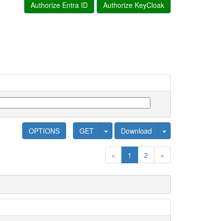
Authorize Entra ID
Authorize KeyCloak
OPTIONS
GET
Download
«
1
2
»