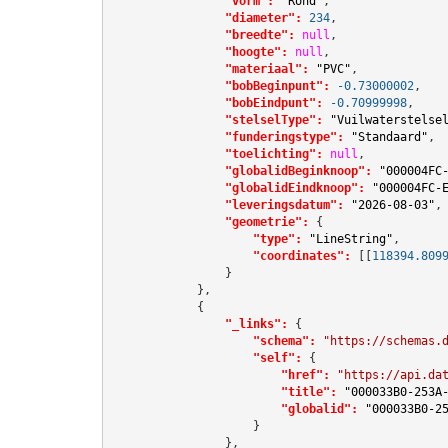
"vorm":
"Rond"
,

"diameter":
234
,

"breedte":
null
,

"hoogte":
null
,

"materiaal":
"PVC"
,

"bobBeginpunt":
-0.73000002
,

"bobEindpunt":
-0.70999998
,

"stelselType":
"Vuilwaterstelse
"funderingstype":
"Standaard"
,

"toelichting":
null
,

"globalidBeginknoop":
"000004FC
"globalidEindknoop":
"000004FC-
"leveringsdatum":
"2026-08-03"
,

"geometrie":
 {

"type":
"LineString"
,

"coordinates":
[[
118394.809
                }

            },

            {

"_links":
 {

"schema":
"https://schemas.
"self":
 {

"href":
"https://api.da
"title":
"000033B0-253A
"globalid":
"000033B0-2
                    }

                },
