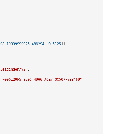
608.19999999925
,
486294
,
-0.5125
]]
lleidingen/v2"
,

en/000129F5-3505-4966-ACE7-0C507F5BB469"
,
