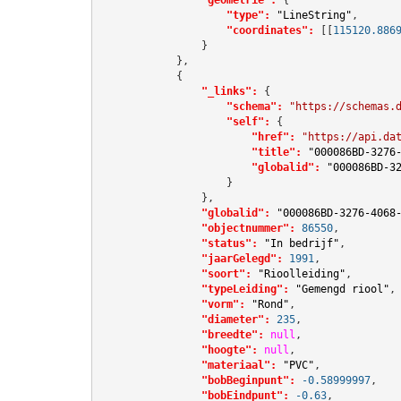
"type":
"LineString"
,

"coordinates":
[[
115120.886
                }

            },

            {

"_links":
 {

"schema":
"https://schemas.
"self":
 {

"href":
"https://api.da
"title":
"000086BD-3276
"globalid":
"000086BD-3
                    }

                },

"globalid":
"000086BD-3276-4068
"objectnummer":
86550
,

"status":
"In bedrijf"
,

"jaarGelegd":
1991
,

"soort":
"Rioolleiding"
,

"typeLeiding":
"Gemengd riool"
,

"vorm":
"Rond"
,

"diameter":
235
,

"breedte":
null
,

"hoogte":
null
,

"materiaal":
"PVC"
,

"bobBeginpunt":
-0.58999997
,

"bobEindpunt":
-0.63
,
