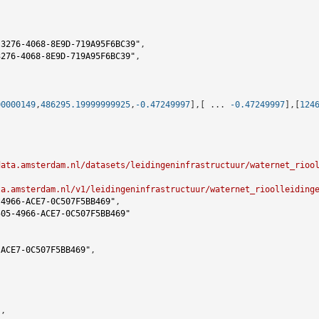
-3276-4068-8E9D-719A95F6BC39"
,

3276-4068-8E9D-719A95F6BC39"
,

00000149
,
486295.19999999925
,
-0.47249997
],[ ... 
-0.47249997
],[
124
data.amsterdam.nl/datasets/leidingeninfrastructuur/waternet_rioo
ta.amsterdam.nl/v1/leidingeninfrastructuur/waternet_rioolleiding
-4966-ACE7-0C507F5BB469"
,

505-4966-ACE7-0C507F5BB469"
-ACE7-0C507F5BB469"
,

"
,
