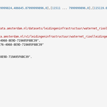
99999824
,
486645.87999999896
,
0
],[
11511
 ... 
7999999896
,
0
],[
115119.
data.amsterdam.nl/datasets/leidingeninfrastructuur/waternet_rioo
ta.amsterdam.nl/v1/leidingeninfrastructuur/waternet_rioolleiding
-4068-8E9D-719A95F6BC39"
,

276-4068-8E9D-719A95F6BC39"
-8E9D-719A95F6BC39"
,
