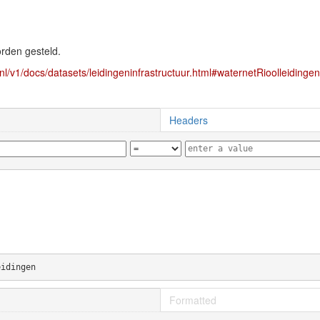
orden gesteld.
nl/v1/docs/datasets/leidingeninfrastructuur.html#waternetRioolleidingen
Headers
eidingen
Formatted