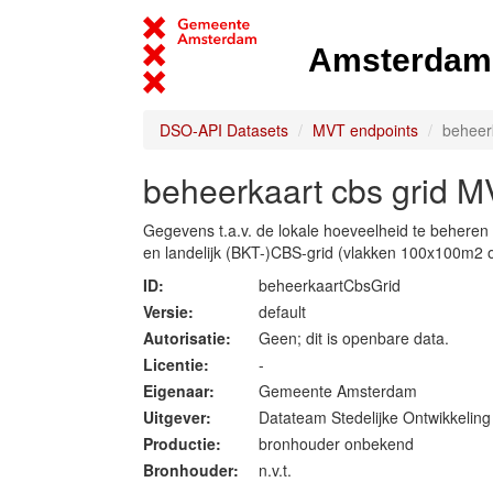
Amsterdam 
DSO-API Datasets
MVT endpoints
beheerk
beheerkaart cbs grid 
Gegevens t.a.v. de lokale hoeveelheid te beheren
en landelijk (BKT-)CBS-grid (vlakken 100x100m2 
ID:
beheerkaartCbsGrid
Versie:
default
Autorisatie:
Geen; dit is openbare data.
Licentie:
-
Eigenaar:
Gemeente Amsterdam
Uitgever:
Datateam Stedelijke Ontwikkelin
Productie:
bronhouder onbekend
Bronhouder:
n.v.t.