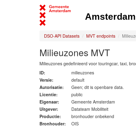
Amsterdam 
DSO-API Datasets
MVT endpoints
Milieu
Milieuzones MVT
Milieuzones gedefinieerd voor touringcar, taxi, br
ID:
milieuzones
Versie:
default
Autorisatie:
Geen; dit is openbare data.
Licentie:
public
Eigenaar:
Gemeente Amsterdam
Uitgever:
Datateam Mobiliteit
Productie:
bronhouder onbekend
Bronhouder:
OIS