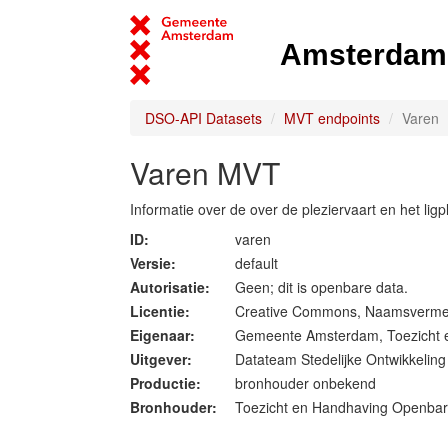
Amsterdam 
DSO-API Datasets
MVT endpoints
Varen
Varen MVT
Informatie over de over de pleziervaart en het ligp
ID:
varen
Versie:
default
Autorisatie:
Geen; dit is openbare data.
Licentie:
Creative Commons, Naamsverme
Eigenaar:
Gemeente Amsterdam, Toezicht 
Uitgever:
Datateam Stedelijke Ontwikkelin
Productie:
bronhouder onbekend
Bronhouder:
Toezicht en Handhaving Openba