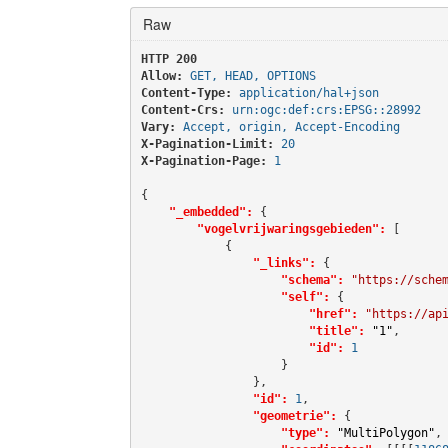
Raw
HTTP 200 
Allow:
GET, HEAD, OPTIONS
Content-Type:
application/hal+json
Content-Crs:
urn:ogc:def:crs:EPSG::28992
Vary:
Accept, origin, Accept-Encoding
X-Pagination-Limit:
20
X-Pagination-Page:
1
{

"_embedded":
 {

"vogelvrijwaringsgebieden":
 [

            {

"_links":
 {

"schema":
"https://sche
"self":
 {

"href":
"https://ap
"title":
"1"
,

"id":
1
                    }

                },

"id":
1
,

"geometrie":
 {

"type":
"MultiPolygon"
,
