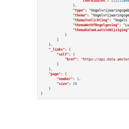
"coordinates":
[[[[
1186
                },

"type":
"Vogelvrijwaringsge
"thema":
"Vogelvrijwaringsg
"themaToelichting":
"Vogels
"themaWetOfRegelgeving":
"L
"themaDatumLaatsteWijziging
            }

        ]

    },

"_links":
 {

"self":
 {

"href":
"https://api.data.amste
        }

    },

"page":
 {

"number":
1
,

"size":
20
    }

}