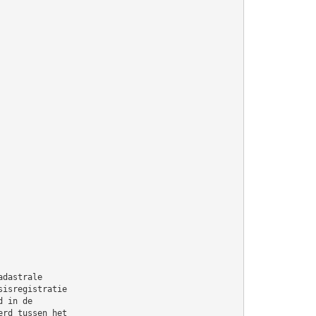
adastrale
sisregistratie
d in de
erd tussen het