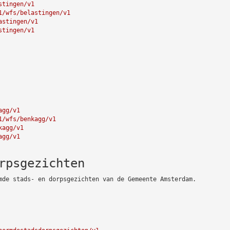
stingen/v1
1/wfs/belastingen/v1
astingen/v1
stingen/v1
agg/v1
1/wfs/benkagg/v1
kagg/v1
agg/v1
rpsgezichten
mde stads- en dorpsgezichten van de Gemeente Amsterdam.