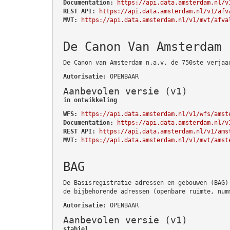
Documentation:
https://api.data.amsterdam.nl/v
REST API:
https://api.data.amsterdam.nl/v1/afv
MVT:
https://api.data.amsterdam.nl/v1/mvt/afva
De Canon Van Amsterdam
De Canon van Amsterdam n.a.v. de 750ste verjaa
Autorisatie
: OPENBAAR
Aanbevolen versie (v1)
in ontwikkeling
WFS:
https://api.data.amsterdam.nl/v1/wfs/amst
Documentation:
https://api.data.amsterdam.nl/v
REST API:
https://api.data.amsterdam.nl/v1/ams
MVT:
https://api.data.amsterdam.nl/v1/mvt/amst
BAG
De Basisregistratie adressen en gebouwen (BAG)
de bijbehorende adressen (openbare ruimte, num
Autorisatie
: OPENBAAR
Aanbevolen versie (v1)
stabiel