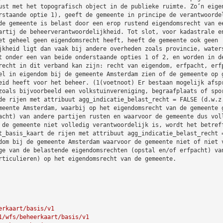
ust met het topografisch object in de publieke ruimte. Zo’n eige
rstaande optie 1), geeft de gemeente in principe de verantwoorde
de gemeente is belast door een erop rustend eigendomsrecht van e
artij de beheerverantwoordelijkheid. Tot slot, voor kadastrale e
et geheel geen eigendomsrecht heeft, heeft de gemeente ook geen
jkheid ligt dan vaak bij andere overheden zoals provincie, water
t onder een van beide onderstaande opties 1 of 2, en worden in d
recht in dit verband kan zijn: recht van eigendom, erfpacht, erf
el in eigendom bij de gemeente Amsterdam zien of de gemeente op 
eid heeft voor het beheer. (1(voetnoot) Er bestaan mogelijk afsp
zoals bijvoorbeeld een volkstuinvereniging, begraafplaats of spo
de rijen met attribuut agg_indicatie_belast_recht = FALSE (d.w.z
meente Amsterdam, waarbij op het eigendomsrecht van de gemeente 
acht) van andere partijen rusten en waarvoor de gemeente dus vol
 de gemeente niet volledig verantwoordelijk is, wordt het betref
t_basis_kaart de rijen met attribuut agg_indicatie_belast_recht 
dom bij de gemeente Amsterdam waarvoor de gemeente niet of niet 
ge van de belastende eigendomsrechten (opstal en/of erfpacht) va
rticulieren) op het eigendomsrecht van de gemeente.
erkaart/basis/v1
1/wfs/beheerkaart/basis/v1