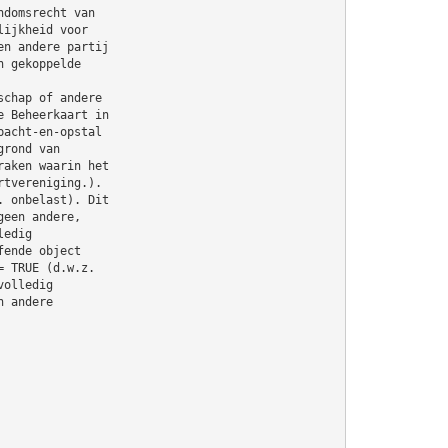
ndomsrecht van
lijkheid voor
en andere partij
n gekoppelde
schap of andere
e Beheerkaart in
pacht-en-opstal
grond van
raken waarin het
rtvereniging.).
. onbelast). Dit
geen andere,
ledig
fende object
= TRUE (d.w.z.
volledig
n andere