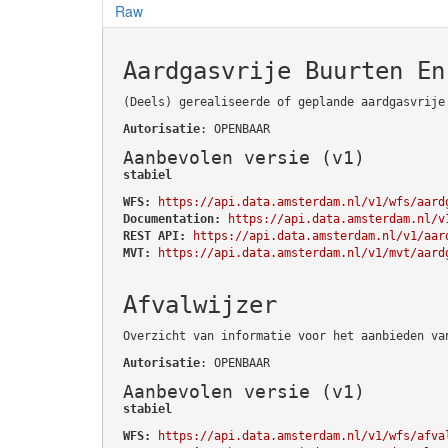
Raw
Aardgasvrije Buurten En
(Deels) gerealiseerde of geplande aardgasvrije
Autorisatie
: OPENBAAR
Aanbevolen versie (v1)
stabiel
WFS:
https://api.data.amsterdam.nl/v1/wfs/aard
Documentation:
https://api.data.amsterdam.nl/v
REST API:
https://api.data.amsterdam.nl/v1/aar
MVT:
https://api.data.amsterdam.nl/v1/mvt/aard
Afvalwijzer
Overzicht van informatie voor het aanbieden va
Autorisatie
: OPENBAAR
Aanbevolen versie (v1)
stabiel
WFS:
https://api.data.amsterdam.nl/v1/wfs/afva