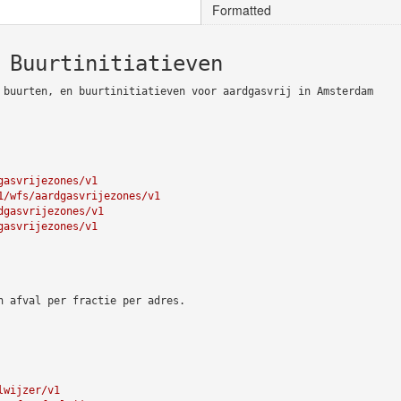
Formatted
 Buurtinitiatieven
 buurten, en buurtinitiatieven voor aardgasvrij in Amsterdam
gasvrijezones/v1
1/wfs/aardgasvrijezones/v1
dgasvrijezones/v1
gasvrijezones/v1
n afval per fractie per adres.
lwijzer/v1