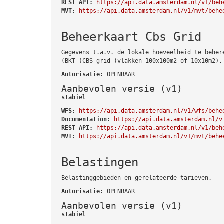
REST API:
https://api.data.amsterdam.nl/v1/beh
MVT:
https://api.data.amsterdam.nl/v1/mvt/behe
Beheerkaart Cbs Grid
Gegevens t.a.v. de lokale hoeveelheid te beher
(BKT-)CBS-grid (vlakken 100x100m2 of 10x10m2).
Autorisatie
: OPENBAAR
Aanbevolen versie (v1)
stabiel
WFS:
https://api.data.amsterdam.nl/v1/wfs/behe
Documentation:
https://api.data.amsterdam.nl/v
REST API:
https://api.data.amsterdam.nl/v1/beh
MVT:
https://api.data.amsterdam.nl/v1/mvt/behe
Belastingen
Belastinggebieden en gerelateerde tarieven.
Autorisatie
: OPENBAAR
Aanbevolen versie (v1)
stabiel