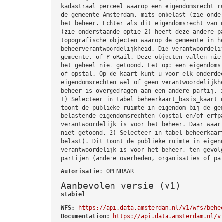
kadastraal perceel waarop een eigendomsrecht r
de gemeente Amsterdam, mits onbelast (zie onde
het beheer. Echter als dit eigendomsrecht van 
(zie onderstaande optie 2) heeft deze andere p
topografische objecten waarop de gemeente in h
beheerverantwoordelijkheid. Die verantwoordeli
gemeente, of ProRail. Deze objecten vallen nie
het geheel niet getoond. Let op: een eigendoms
of opstal. Op de kaart kunt u voor elk onderde
eigendomsrechten wel of geen verantwoordelijkh
beheer is overgedragen aan een andere partij, 
1) Selecteer in tabel beheerkaart_basis_kaart 
toont de publieke ruimte in eigendom bij de ge
belastende eigendomsrechten (opstal en/of erfp
verantwoordelijk is voor het beheer. Daar waar
niet getoond. 2) Selecteer in tabel beheerkaar
belast). Dit toont de publieke ruimte in eigen
verantwoordelijk is voor het beheer, ten gevol
partijen (andere overheden, organisaties of pa
Autorisatie
: OPENBAAR
Aanbevolen versie (v1)
stabiel
WFS:
https://api.data.amsterdam.nl/v1/wfs/behe
Documentation:
https://api.data.amsterdam.nl/v