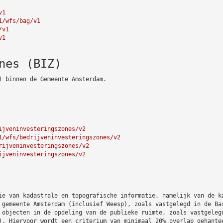
v1
1/wfs/bag/v1
/v1
v1
nes (BIZ)
) binnen de Gemeente Amsterdam.
ijveninvesteringszones/v2
1/wfs/bedrijveninvesteringszones/v2
rijveninvesteringszones/v2
ijveninvesteringszones/v2
ie van kadastrale en topografische informatie, namelijk van de k
 gemeente Amsterdam (inclusief Weesp), zoals vastgelegd in de Ba
 objecten in de opdeling van de publieke ruimte, zoals vastgeleg
). Hiervoor wordt een criterium van minimaal 20% overlap gehante