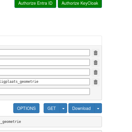
Authorize Entra ID
Authorize KeyCloak
OPTIONS
GET
Download
s_geometrie