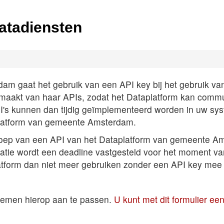
atadiensten
 gaat het gebruik van een API key bij het gebruik van A
k maakt van haar APIs, zodat het Dataplatform kan comm
PI's kunnen dan tijdig geïmplementeerd worden in uw sys
latform van gemeente Amsterdam.
roep van een API van het Dataplatform van gemeente Am
satie wordt een deadline vastgesteld voor het moment v
atform dan niet meer gebruiken zonder een API key mee 
temen hierop aan te passen.
U kunt met dit formulier e