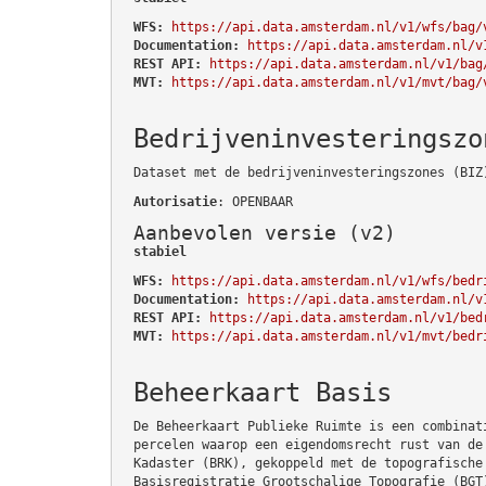
WFS:
https://api.data.amsterdam.nl/v1/wfs/bag/
Documentation:
https://api.data.amsterdam.nl/v
REST API:
https://api.data.amsterdam.nl/v1/bag
MVT:
https://api.data.amsterdam.nl/v1/mvt/bag/
Bedrijveninvesteringszo
Dataset met de bedrijveninvesteringszones (BIZ
Autorisatie
: OPENBAAR
Aanbevolen versie (v2)
stabiel
WFS:
https://api.data.amsterdam.nl/v1/wfs/bedr
Documentation:
https://api.data.amsterdam.nl/v
REST API:
https://api.data.amsterdam.nl/v1/bed
MVT:
https://api.data.amsterdam.nl/v1/mvt/bedr
Beheerkaart Basis
De Beheerkaart Publieke Ruimte is een combinat
percelen waarop een eigendomsrecht rust van de
Kadaster (BRK), gekoppeld met de topografische
Basisregistratie Grootschalige Topografie (BGT