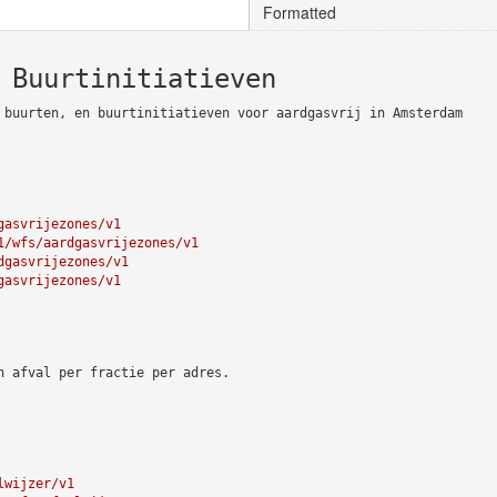
Formatted
 Buurtinitiatieven
 buurten, en buurtinitiatieven voor aardgasvrij in Amsterdam
gasvrijezones/v1
1/wfs/aardgasvrijezones/v1
dgasvrijezones/v1
gasvrijezones/v1
n afval per fractie per adres.
lwijzer/v1