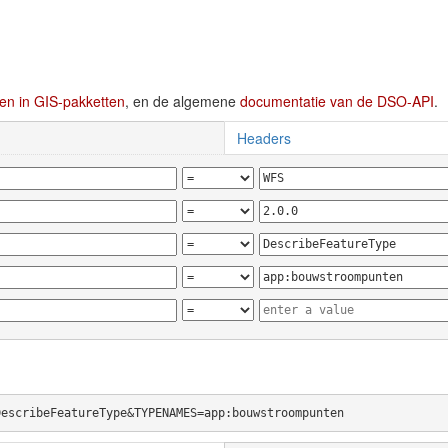
en in GIS-pakketten
, en de algemene
documentatie van de DSO-API
.
Headers
DescribeFeatureType&TYPENAMES=app:bouwstroompunten