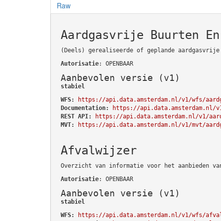
Raw
Aardgasvrije Buurten En
(Deels) gerealiseerde of geplande aardgasvrije
Autorisatie
: OPENBAAR
Aanbevolen versie (v1)
stabiel
WFS:
https://api.data.amsterdam.nl/v1/wfs/aard
Documentation:
https://api.data.amsterdam.nl/v
REST API:
https://api.data.amsterdam.nl/v1/aar
MVT:
https://api.data.amsterdam.nl/v1/mvt/aard
Afvalwijzer
Overzicht van informatie voor het aanbieden va
Autorisatie
: OPENBAAR
Aanbevolen versie (v1)
stabiel
WFS:
https://api.data.amsterdam.nl/v1/wfs/afva