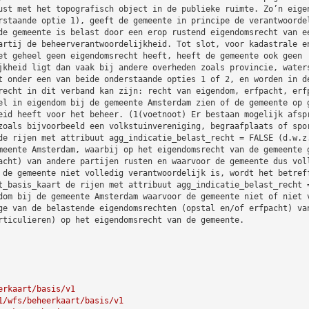
ust met het topografisch object in de publieke ruimte. Zo’n eige
rstaande optie 1), geeft de gemeente in principe de verantwoorde
de gemeente is belast door een erop rustend eigendomsrecht van e
artij de beheerverantwoordelijkheid. Tot slot, voor kadastrale e
et geheel geen eigendomsrecht heeft, heeft de gemeente ook geen
jkheid ligt dan vaak bij andere overheden zoals provincie, water
t onder een van beide onderstaande opties 1 of 2, en worden in d
recht in dit verband kan zijn: recht van eigendom, erfpacht, erf
el in eigendom bij de gemeente Amsterdam zien of de gemeente op 
eid heeft voor het beheer. (1(voetnoot) Er bestaan mogelijk afsp
zoals bijvoorbeeld een volkstuinvereniging, begraafplaats of spo
de rijen met attribuut agg_indicatie_belast_recht = FALSE (d.w.z
meente Amsterdam, waarbij op het eigendomsrecht van de gemeente 
acht) van andere partijen rusten en waarvoor de gemeente dus vol
 de gemeente niet volledig verantwoordelijk is, wordt het betref
t_basis_kaart de rijen met attribuut agg_indicatie_belast_recht 
dom bij de gemeente Amsterdam waarvoor de gemeente niet of niet 
ge van de belastende eigendomsrechten (opstal en/of erfpacht) va
rticulieren) op het eigendomsrecht van de gemeente.
erkaart/basis/v1
1/wfs/beheerkaart/basis/v1