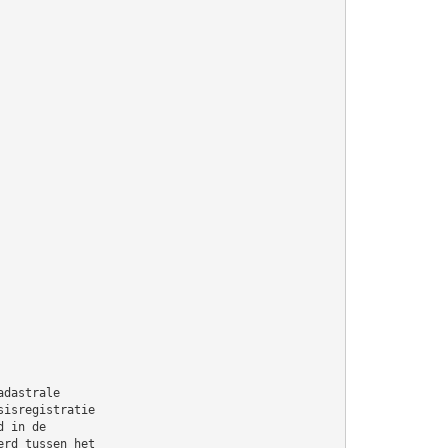
adastrale
sisregistratie
d in de
erd tussen het