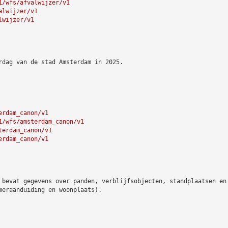
1/wfs/afvalwijzer/v1
alwijzer/v1
lwijzer/v1
rdag van de stad Amsterdam in 2025.
erdam_canon/v1
1/wfs/amsterdam_canon/v1
terdam_canon/v1
erdam_canon/v1
 bevat gegevens over panden, verblijfsobjecten, standplaatsen en
meraanduiding en woonplaats).