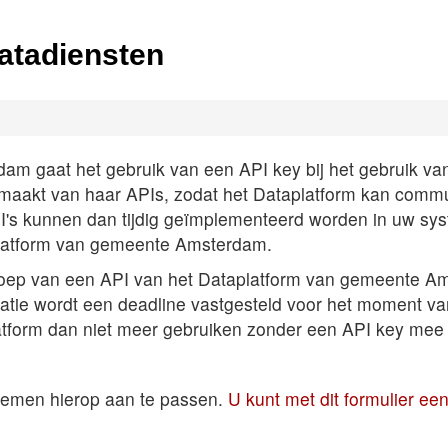
atadiensten
 gaat het gebruik van een API key bij het gebruik van A
k maakt van haar APIs, zodat het Dataplatform kan comm
PI's kunnen dan tijdig geïmplementeerd worden in uw sys
latform van gemeente Amsterdam.
roep van een API van het Dataplatform van gemeente Am
satie wordt een deadline vastgesteld voor het moment v
atform dan niet meer gebruiken zonder een API key mee 
temen hierop aan te passen.
U kunt met dit formulier e