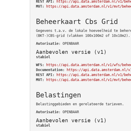
REST API:
https://api.data.amsterdam.nl/v1/beh
MVT:
https://api.data.amsterdam.nl/v1/mvt/behe
Beheerkaart Cbs Grid
Gegevens t.a.v. de lokale hoeveelheid te beher
(BKT-)CBS-grid (vlakken 100x100m2 of 10x10m2).
Autorisatie
: OPENBAAR
Aanbevolen versie (v1)
stabiel
WFS:
https://api.data.amsterdam.nl/v1/wfs/behe
Documentation:
https://api.data.amsterdam.nl/v
REST API:
https://api.data.amsterdam.nl/v1/beh
MVT:
https://api.data.amsterdam.nl/v1/mvt/behe
Belastingen
Belastinggebieden en gerelateerde tarieven.
Autorisatie
: OPENBAAR
Aanbevolen versie (v1)
stabiel