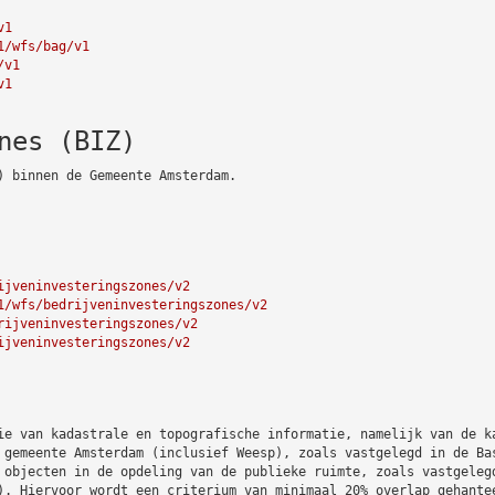
v1
1/wfs/bag/v1
/v1
v1
nes (BIZ)
) binnen de Gemeente Amsterdam.
ijveninvesteringszones/v2
1/wfs/bedrijveninvesteringszones/v2
rijveninvesteringszones/v2
ijveninvesteringszones/v2
ie van kadastrale en topografische informatie, namelijk van de k
 gemeente Amsterdam (inclusief Weesp), zoals vastgelegd in de Ba
 objecten in de opdeling van de publieke ruimte, zoals vastgeleg
). Hiervoor wordt een criterium van minimaal 20% overlap gehante