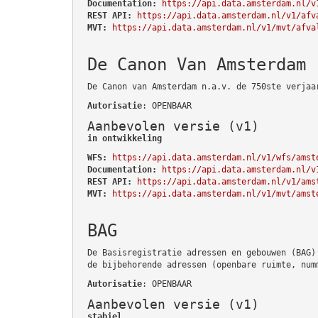
Documentation:
https://api.data.amsterdam.nl/v
REST API:
https://api.data.amsterdam.nl/v1/afv
MVT:
https://api.data.amsterdam.nl/v1/mvt/afva
De Canon Van Amsterdam
De Canon van Amsterdam n.a.v. de 750ste verjaa
Autorisatie
: OPENBAAR
Aanbevolen versie (v1)
in ontwikkeling
WFS:
https://api.data.amsterdam.nl/v1/wfs/amst
Documentation:
https://api.data.amsterdam.nl/v
REST API:
https://api.data.amsterdam.nl/v1/ams
MVT:
https://api.data.amsterdam.nl/v1/mvt/amst
BAG
De Basisregistratie adressen en gebouwen (BAG)
de bijbehorende adressen (openbare ruimte, num
Autorisatie
: OPENBAAR
Aanbevolen versie (v1)
stabiel