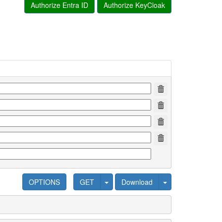
Authorize Entra ID
Authorize KeyCloak
OPTIONS
GET
Download