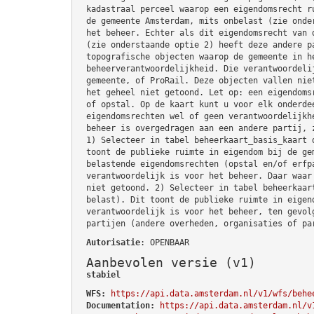
kadastraal perceel waarop een eigendomsrecht r
de gemeente Amsterdam, mits onbelast (zie onde
het beheer. Echter als dit eigendomsrecht van 
(zie onderstaande optie 2) heeft deze andere p
topografische objecten waarop de gemeente in h
beheerverantwoordelijkheid. Die verantwoordeli
gemeente, of ProRail. Deze objecten vallen nie
het geheel niet getoond. Let op: een eigendoms
of opstal. Op de kaart kunt u voor elk onderde
eigendomsrechten wel of geen verantwoordelijkh
beheer is overgedragen aan een andere partij, 
1) Selecteer in tabel beheerkaart_basis_kaart 
toont de publieke ruimte in eigendom bij de ge
belastende eigendomsrechten (opstal en/of erfp
verantwoordelijk is voor het beheer. Daar waar
niet getoond. 2) Selecteer in tabel beheerkaar
belast). Dit toont de publieke ruimte in eigen
verantwoordelijk is voor het beheer, ten gevol
partijen (andere overheden, organisaties of pa
Autorisatie
: OPENBAAR
Aanbevolen versie (v1)
stabiel
WFS:
https://api.data.amsterdam.nl/v1/wfs/behe
Documentation:
https://api.data.amsterdam.nl/v