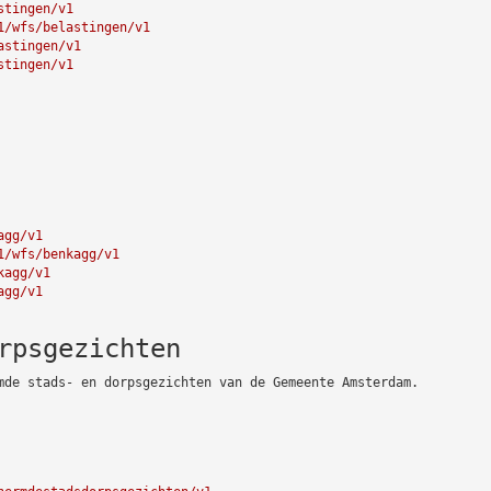
stingen/v1
1/wfs/belastingen/v1
astingen/v1
stingen/v1
agg/v1
1/wfs/benkagg/v1
kagg/v1
agg/v1
rpsgezichten
mde stads- en dorpsgezichten van de Gemeente Amsterdam.