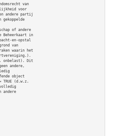
ndomsrecht van
lijkheid voor
en andere partij
n gekoppelde
schap of andere
e Beheerkaart in
pacht-en-opstal
grond van
raken waarin het
rtvereniging.).
. onbelast). Dit
geen andere,
ledig
fende object
= TRUE (d.w.z.
volledig
n andere