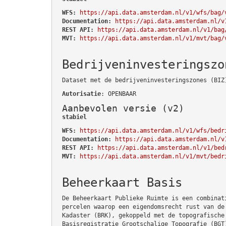
WFS:
https://api.data.amsterdam.nl/v1/wfs/bag/
Documentation:
https://api.data.amsterdam.nl/v
REST API:
https://api.data.amsterdam.nl/v1/bag
MVT:
https://api.data.amsterdam.nl/v1/mvt/bag/
Bedrijveninvesteringszo
Dataset met de bedrijveninvesteringszones (BIZ
Autorisatie
: OPENBAAR
Aanbevolen versie (v2)
stabiel
WFS:
https://api.data.amsterdam.nl/v1/wfs/bedr
Documentation:
https://api.data.amsterdam.nl/v
REST API:
https://api.data.amsterdam.nl/v1/bed
MVT:
https://api.data.amsterdam.nl/v1/mvt/bedr
Beheerkaart Basis
De Beheerkaart Publieke Ruimte is een combinat
percelen waarop een eigendomsrecht rust van de
Kadaster (BRK), gekoppeld met de topografische
Basisregistratie Grootschalige Topografie (BGT