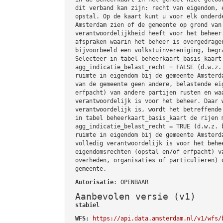
dit verband kan zijn: recht van eigendom, 
opstal. Op de kaart kunt u voor elk onderd
Amsterdam zien of de gemeente op grond van
verantwoordelijkheid heeft voor het beheer
afspraken waarin het beheer is overgedrage
bijvoorbeeld een volkstuinvereniging, begr
Selecteer in tabel beheerkaart_basis_kaart
agg_indicatie_belast_recht = FALSE (d.w.z.
ruimte in eigendom bij de gemeente Amsterd
van de gemeente geen andere, belastende ei
erfpacht) van andere partijen rusten en wa
verantwoordelijk is voor het beheer. Daar 
verantwoordelijk is, wordt het betreffende
in tabel beheerkaart_basis_kaart de rijen 
agg_indicatie_belast_recht = TRUE (d.w.z. 
ruimte in eigendom bij de gemeente Amsterd
volledig verantwoordelijk is voor het behe
eigendomsrechten (opstal en/of erfpacht) v
overheden, organisaties of particulieren) 
gemeente.
Autorisatie
: OPENBAAR
Aanbevolen versie (v1)
stabiel
WFS:
https://api.data.amsterdam.nl/v1/wfs/