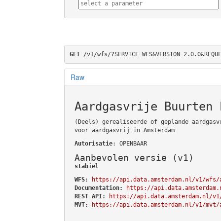
GET
 /v1/wfs/?SERVICE=WFS&VERSION=2.0.0&REQU
Raw
Aardgasvrije Buurten 
(Deels) gerealiseerde of geplande aardgasv
voor aardgasvrij in Amsterdam
Autorisatie
: OPENBAAR
Aanbevolen versie (v1)
stabiel
WFS:
https://api.data.amsterdam.nl/v1/wfs/
Documentation:
https://api.data.amsterdam.
REST API:
https://api.data.amsterdam.nl/v1
MVT:
https://api.data.amsterdam.nl/v1/mvt/