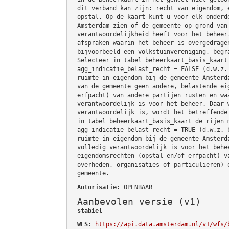
dit verband kan zijn: recht van eigendom, 
opstal. Op de kaart kunt u voor elk onderd
Amsterdam zien of de gemeente op grond van
verantwoordelijkheid heeft voor het beheer
afspraken waarin het beheer is overgedrage
bijvoorbeeld een volkstuinvereniging, begr
Selecteer in tabel beheerkaart_basis_kaart
agg_indicatie_belast_recht = FALSE (d.w.z.
ruimte in eigendom bij de gemeente Amsterd
van de gemeente geen andere, belastende ei
erfpacht) van andere partijen rusten en wa
verantwoordelijk is voor het beheer. Daar 
verantwoordelijk is, wordt het betreffende
in tabel beheerkaart_basis_kaart de rijen 
agg_indicatie_belast_recht = TRUE (d.w.z. 
ruimte in eigendom bij de gemeente Amsterd
volledig verantwoordelijk is voor het behe
eigendomsrechten (opstal en/of erfpacht) v
overheden, organisaties of particulieren) 
gemeente.
Autorisatie
: OPENBAAR
Aanbevolen versie (v1)
stabiel
WFS:
https://api.data.amsterdam.nl/v1/wfs/