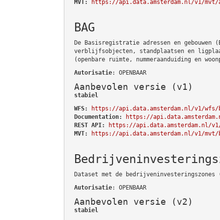
MVT:
https://api.data.amsterdam.nl/v1/mvt/
BAG
De Basisregistratie adressen en gebouwen (
verblijfsobjecten, standplaatsen en ligpla
(openbare ruimte, nummeraanduiding en woon
Autorisatie
: OPENBAAR
Aanbevolen versie (v1)
stabiel
WFS:
https://api.data.amsterdam.nl/v1/wfs/
Documentation:
https://api.data.amsterdam.
REST API:
https://api.data.amsterdam.nl/v1
MVT:
https://api.data.amsterdam.nl/v1/mvt/
Bedrijveninvesterings
Dataset met de bedrijveninvesteringszones 
Autorisatie
: OPENBAAR
Aanbevolen versie (v2)
stabiel