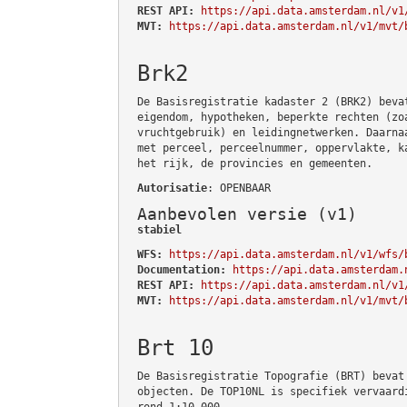
REST API:
https://api.data.amsterdam.nl/v1
MVT:
https://api.data.amsterdam.nl/v1/mvt/
Brk2
De Basisregistratie kadaster 2 (BRK2) beva
eigendom, hypotheken, beperkte rechten (zo
vruchtgebruik) en leidingnetwerken. Daarna
met perceel, perceelnummer, oppervlakte, k
het rijk, de provincies en gemeenten.
Autorisatie
: OPENBAAR
Aanbevolen versie (v1)
stabiel
WFS:
https://api.data.amsterdam.nl/v1/wfs/
Documentation:
https://api.data.amsterdam.
REST API:
https://api.data.amsterdam.nl/v1
MVT:
https://api.data.amsterdam.nl/v1/mvt/
Brt 10
De Basisregistratie Topografie (BRT) bevat
objecten. De TOP10NL is specifiek vervaard
rond 1:10.000.