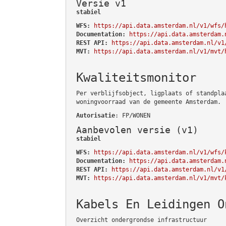
Versie v1
stabiel
WFS:
https://api.data.amsterdam.nl/v1/wfs/
Documentation:
https://api.data.amsterdam.
REST API:
https://api.data.amsterdam.nl/v1
MVT:
https://api.data.amsterdam.nl/v1/mvt/
Kwaliteitsmonitor
Per verblijfsobject, ligplaats of standpla
woningvoorraad van de gemeente Amsterdam.
Autorisatie
: FP/WONEN
Aanbevolen versie (v1)
stabiel
WFS:
https://api.data.amsterdam.nl/v1/wfs/
Documentation:
https://api.data.amsterdam.
REST API:
https://api.data.amsterdam.nl/v1
MVT:
https://api.data.amsterdam.nl/v1/mvt/
Kabels En Leidingen O
Overzicht ondergrondse infrastructuur