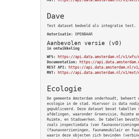
Dave
Test dataset bedoeld als integratie test.
Autorisatie
: OPENBAAR
Aanbevolen versie (v0)
in ontwikkeling
WFS:
https://api.data.amsterdam.nl/v1/wfs/
Documentation:
https://api.data.amsterdam.
REST API:
https://api.data.amsterdam.nl/v1
MVT:
https://api.data.amsterdam.nl/v1/mvt/
Ecologie
De gemeente Amsterdam onderhoudt, beheert 
ecologie in de stad. Hiervoor is data nodi
gepubliceerd. Deze dataset bevat tabellen 
afdelingen, waaronder Groenvisie, Ruimte e
Ruimte, en Stadswerken. De tabellen bevatt
zoals inspectiedata (van faunavoorzieninge
(faunavoorzieningen, faunameubilair en fau
waarin deze objecten zich bevinden (verbin