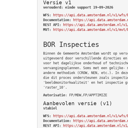
Versie v1
verouderd: einde support 19-09-2026
WFS:
https://api.data.amsterdam.nl/v1/wfs/
Documentation:
https://api.data.amsterdam.
REST API:
https://api.data.amsterdam.nl/v1
MVT:
https://api.data.amsterdam.nl/v1/mvt/
BOR Inspecties
Binnen de Gemeente Amsterdam wordt op vers
uitgevoerd door verschillende directies en
voor het dagelijkse onderhoud of technisch
vervangingsplannen. Soms met een gelijke- 
andere methodiek (CROW, NEN, etc.). In dez
die dit proces ondersteunen zoals inspecti
'beeldmonitorkwaliteit' en het inspectie g
'raster_10'.
Autorisatie
: FP/MDW,FP/APPTIMIZE
Aanbevolen versie (v1)
stabiel
WFS:
https://api.data.amsterdam.nl/v1/wfs/
Documentation:
https://api.data.amsterdam.
REST API:
https://api.data.amsterdam.nl/v1