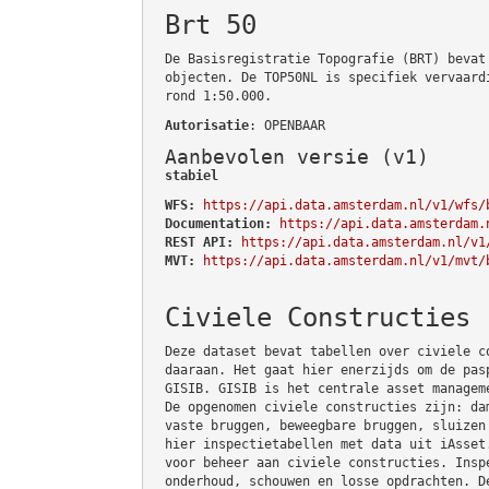
Brt 50
De Basisregistratie Topografie (BRT) bevat
objecten. De TOP50NL is specifiek vervaard
rond 1:50.000.
Autorisatie
: OPENBAAR
Aanbevolen versie (v1)
stabiel
WFS:
https://api.data.amsterdam.nl/v1/wfs/
Documentation:
https://api.data.amsterdam.
REST API:
https://api.data.amsterdam.nl/v1
MVT:
https://api.data.amsterdam.nl/v1/mvt/
Civiele Constructies
Deze dataset bevat tabellen over civiele c
daaraan. Het gaat hier enerzijds om de pas
GISIB. GISIB is het centrale asset managem
De opgenomen civiele constructies zijn: da
vaste bruggen, beweegbare bruggen, sluizen
hier inspectietabellen met data uit iAsset
voor beheer aan civiele constructies. Insp
onderhoud, schouwen en losse opdrachten. D