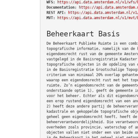
WFS:
https://api.data.amsterdam.nl/v1/wfs/
Documentation:
https://api.data.amsterdam.
REST API:
https://api.data.amsterdam.nl/v1
MVT:
https://api.data.amsterdam.nl/v1/mvt/
Beheerkaart Basis
De Beheerkaart Publieke Ruimte is een comb
topografische informatie, namelijk van de 
eigendomsrecht rust van de gemeente Amster
vastgelegd in de Basisregistratie Kadaster
topografische objecten in de opdeling van 
in de Basisregistratie Grootschalige Topog
criterium van minimaal 20% overlap gehante
waarop een eigendomsrecht rust met het top
ruimte. Zo’n eigendomsrecht van de gemeent
onderstaande optie 1), geeft de gemeente i
voor het beheer. Echter als dit eigendomsr
een erop rustend eigendomsrecht van een an
2) heeft deze andere partij de beheerveran
kadastrale en gekoppelde topografische obj
geheel geen eigendomsrecht heeft, heeft de
beheerverantwoordelijkheid. Die verantwoor
overheden zoals provincie, waterschap of a
objecten vallen niet onder een van beide o
in de Beheerkaart in het geheel niet getoo