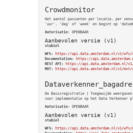
Crowdmonitor
Het aantal passanten per locatie, per sens
'uur', 'dag' of 'week' en begint op 'datum
Autorisatie
: OPENBAAR
Aanbevolen versie (v1)
stabiel
WFS:
https://api.data.amsterdam.nl/v1/wfs/
Documentation:
https://api.data.amsterdam.
REST API:
https://api.data.amsterdam.nl/v1
MVT:
https://api.data.amsterdam.nl/v1/mvt/
Dataverkenner_bagadre
De Basisregistratie | Toegewijde weergaven
voor implementatie op het Data Verkenner p
Autorisatie
: OPENBAAR
Aanbevolen versie (v1)
stabiel
WFS:
https://api.data.amsterdam.nl/v1/wfs/