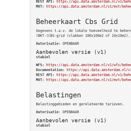
REST API:
https://api.data.amsterdam.nl/v1/beh
MVT:
https://api.data.amsterdam.nl/v1/mvt/behe
Beheerkaart Cbs Grid
Gegevens t.a.v. de lokale hoeveelheid te beher
(BKT-)CBS-grid (vlakken 100x100m2 of 10x10m2).
Autorisatie
: OPENBAAR
Aanbevolen versie (v1)
stabiel
WFS:
https://api.data.amsterdam.nl/v1/wfs/behe
Documentation:
https://api.data.amsterdam.nl/v
REST API:
https://api.data.amsterdam.nl/v1/beh
MVT:
https://api.data.amsterdam.nl/v1/mvt/behe
Belastingen
Belastinggebieden en gerelateerde tarieven.
Autorisatie
: OPENBAAR
Aanbevolen versie (v1)
stabiel