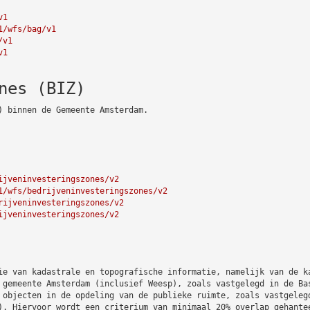
v1
1/wfs/bag/v1
/v1
v1
nes (BIZ)
) binnen de Gemeente Amsterdam.
ijveninvesteringszones/v2
1/wfs/bedrijveninvesteringszones/v2
rijveninvesteringszones/v2
ijveninvesteringszones/v2
ie van kadastrale en topografische informatie, namelijk van de k
 gemeente Amsterdam (inclusief Weesp), zoals vastgelegd in de Ba
 objecten in de opdeling van de publieke ruimte, zoals vastgeleg
). Hiervoor wordt een criterium van minimaal 20% overlap gehante