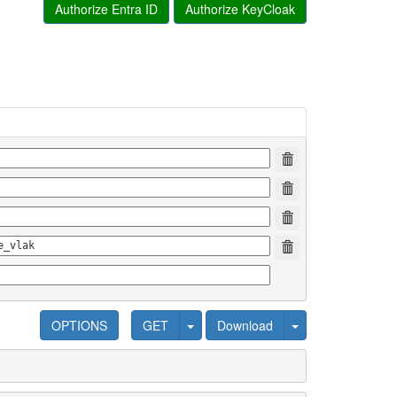
Authorize Entra ID
Authorize KeyCloak
OPTIONS
GET
Download