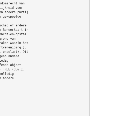
ndomsrecht van
lijkheid voor
en andere partij
n gekoppelde
schap of andere
e Beheerkaart in
pacht-en-opstal
grond van
raken waarin het
rtvereniging.).
. onbelast). Dit
geen andere,
ledig
fende object
= TRUE (d.w.z.
volledig
n andere