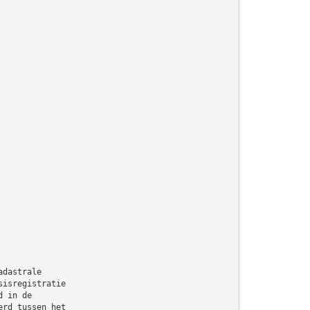
adastrale
sisregistratie
d in de
erd tussen het