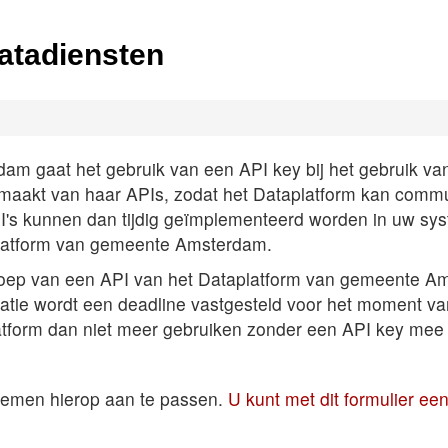
atadiensten
 gaat het gebruik van een API key bij het gebruik van A
k maakt van haar APIs, zodat het Dataplatform kan comm
PI's kunnen dan tijdig geïmplementeerd worden in uw sys
latform van gemeente Amsterdam.
roep van een API van het Dataplatform van gemeente Am
satie wordt een deadline vastgesteld voor het moment v
atform dan niet meer gebruiken zonder een API key mee 
temen hierop aan te passen.
U kunt met dit formulier e