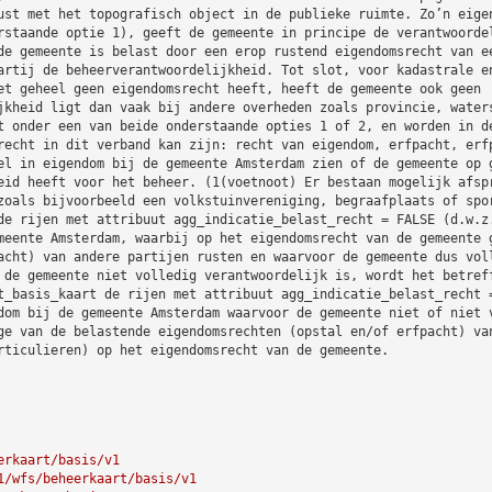
ust met het topografisch object in de publieke ruimte. Zo’n eige
rstaande optie 1), geeft de gemeente in principe de verantwoorde
de gemeente is belast door een erop rustend eigendomsrecht van e
artij de beheerverantwoordelijkheid. Tot slot, voor kadastrale e
et geheel geen eigendomsrecht heeft, heeft de gemeente ook geen
jkheid ligt dan vaak bij andere overheden zoals provincie, water
t onder een van beide onderstaande opties 1 of 2, en worden in d
recht in dit verband kan zijn: recht van eigendom, erfpacht, erf
el in eigendom bij de gemeente Amsterdam zien of de gemeente op 
eid heeft voor het beheer. (1(voetnoot) Er bestaan mogelijk afsp
zoals bijvoorbeeld een volkstuinvereniging, begraafplaats of spo
de rijen met attribuut agg_indicatie_belast_recht = FALSE (d.w.z
meente Amsterdam, waarbij op het eigendomsrecht van de gemeente 
acht) van andere partijen rusten en waarvoor de gemeente dus vol
 de gemeente niet volledig verantwoordelijk is, wordt het betref
t_basis_kaart de rijen met attribuut agg_indicatie_belast_recht 
dom bij de gemeente Amsterdam waarvoor de gemeente niet of niet 
ge van de belastende eigendomsrechten (opstal en/of erfpacht) va
rticulieren) op het eigendomsrecht van de gemeente.
erkaart/basis/v1
1/wfs/beheerkaart/basis/v1