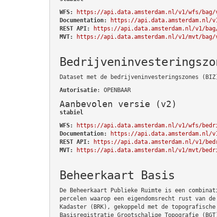
WFS:
https://api.data.amsterdam.nl/v1/wfs/bag/
Documentation:
https://api.data.amsterdam.nl/v
REST API:
https://api.data.amsterdam.nl/v1/bag
MVT:
https://api.data.amsterdam.nl/v1/mvt/bag/
Bedrijveninvesteringszo
Dataset met de bedrijveninvesteringszones (BIZ
Autorisatie
: OPENBAAR
Aanbevolen versie (v2)
stabiel
WFS:
https://api.data.amsterdam.nl/v1/wfs/bedr
Documentation:
https://api.data.amsterdam.nl/v
REST API:
https://api.data.amsterdam.nl/v1/bed
MVT:
https://api.data.amsterdam.nl/v1/mvt/bedr
Beheerkaart Basis
De Beheerkaart Publieke Ruimte is een combinat
percelen waarop een eigendomsrecht rust van de
Kadaster (BRK), gekoppeld met de topografische
Basisregistratie Grootschalige Topografie (BGT