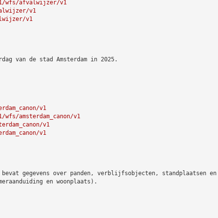
1/wfs/afvalwijzer/v1
alwijzer/v1
lwijzer/v1
rdag van de stad Amsterdam in 2025.
erdam_canon/v1
1/wfs/amsterdam_canon/v1
terdam_canon/v1
erdam_canon/v1
 bevat gegevens over panden, verblijfsobjecten, standplaatsen en
meraanduiding en woonplaats).