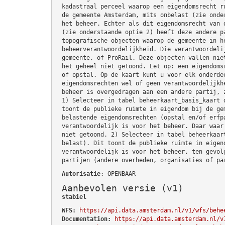
kadastraal perceel waarop een eigendomsrecht r
de gemeente Amsterdam, mits onbelast (zie onde
het beheer. Echter als dit eigendomsrecht van 
(zie onderstaande optie 2) heeft deze andere p
topografische objecten waarop de gemeente in h
beheerverantwoordelijkheid. Die verantwoordeli
gemeente, of ProRail. Deze objecten vallen nie
het geheel niet getoond. Let op: een eigendoms
of opstal. Op de kaart kunt u voor elk onderde
eigendomsrechten wel of geen verantwoordelijkh
beheer is overgedragen aan een andere partij, 
1) Selecteer in tabel beheerkaart_basis_kaart 
toont de publieke ruimte in eigendom bij de ge
belastende eigendomsrechten (opstal en/of erfp
verantwoordelijk is voor het beheer. Daar waar
niet getoond. 2) Selecteer in tabel beheerkaar
belast). Dit toont de publieke ruimte in eigen
verantwoordelijk is voor het beheer, ten gevol
partijen (andere overheden, organisaties of pa
Autorisatie
: OPENBAAR
Aanbevolen versie (v1)
stabiel
WFS:
https://api.data.amsterdam.nl/v1/wfs/behe
Documentation:
https://api.data.amsterdam.nl/v