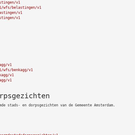
stingen/v1
1/wfs/belastingen/v1
astingen/v1
stingen/v1
agg/v1
1/wfs/benkagg/v1
kagg/v1
agg/v1
rpsgezichten
mde stads- en dorpsgezichten van de Gemeente Amsterdam.