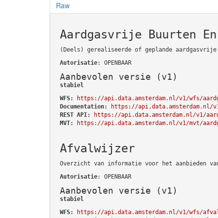
Raw
Aardgasvrije Buurten En
(Deels) gerealiseerde of geplande aardgasvrije
Autorisatie
: OPENBAAR
Aanbevolen versie (v1)
stabiel
WFS:
https://api.data.amsterdam.nl/v1/wfs/aard
Documentation:
https://api.data.amsterdam.nl/v
REST API:
https://api.data.amsterdam.nl/v1/aar
MVT:
https://api.data.amsterdam.nl/v1/mvt/aard
Afvalwijzer
Overzicht van informatie voor het aanbieden va
Autorisatie
: OPENBAAR
Aanbevolen versie (v1)
stabiel
WFS:
https://api.data.amsterdam.nl/v1/wfs/afva