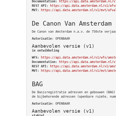
Documentation:
https://api.data.amsterdam.nl/v
REST API:
https://api.data.amsterdam.nl/v1/afv
MVT:
https://api.data.amsterdam.nl/v1/mvt/afva
De Canon Van Amsterdam
De Canon van Amsterdam n.a.v. de 750ste verjaa
Autorisatie
: OPENBAAR
Aanbevolen versie (v1)
in ontwikkeling
WFS:
https://api.data.amsterdam.nl/v1/wfs/amst
Documentation:
https://api.data.amsterdam.nl/v
REST API:
https://api.data.amsterdam.nl/v1/ams
MVT:
https://api.data.amsterdam.nl/v1/mvt/amst
BAG
De Basisregistratie adressen en gebouwen (BAG)
de bijbehorende adressen (openbare ruimte, num
Autorisatie
: OPENBAAR
Aanbevolen versie (v1)
stabiel