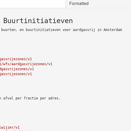
Formatted
 Buurtinitiatieven
 buurten, en buurtinitiatieven voor aardgasvrij in Amsterdam
gasvrijezones/v1
1/wfs/aardgasvrijezones/v1
dgasvrijezones/v1
gasvrijezones/v1
n afval per fractie per adres.
lwijzer/v1