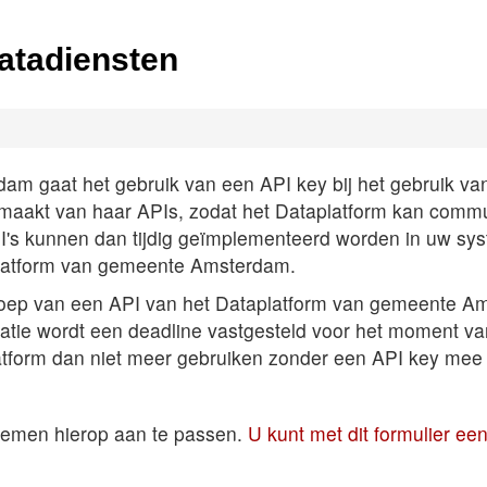
atadiensten
 gaat het gebruik van een API key bij het gebruik van A
k maakt van haar APIs, zodat het Dataplatform kan comm
PI's kunnen dan tijdig geïmplementeerd worden in uw sys
latform van gemeente Amsterdam.
roep van een API van het Dataplatform van gemeente Am
satie wordt een deadline vastgesteld voor het moment v
atform dan niet meer gebruiken zonder een API key mee 
temen hierop aan te passen.
U kunt met dit formulier e