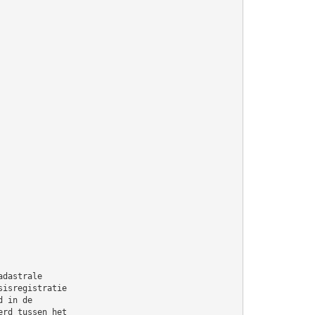
adastrale
sisregistratie
d in de
erd tussen het