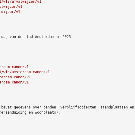
1/wfs/afvalwijzer/v1
alwijzer/v1
lwijzer/v1
rdag van de stad Amsterdam in 2025.
erdam_canon/v1
1/wfs/amsterdam_canon/v1
terdam_canon/v1
erdam_canon/v1
 bevat gegevens over panden, verblijfsobjecten, standplaatsen en
meraanduiding en woonplaats).