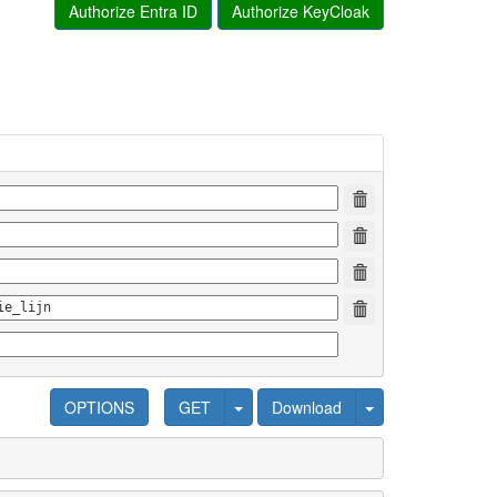
Authorize Entra ID
Authorize KeyCloak
OPTIONS
GET
Download