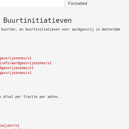
Formatted
 Buurtinitiatieven
 buurten, en buurtinitiatieven voor aardgasvrij in Amsterdam
gasvrijezones/v1
1/wfs/aardgasvrijezones/v1
dgasvrijezones/v1
gasvrijezones/v1
n afval per fractie per adres.
lwijzer/v1