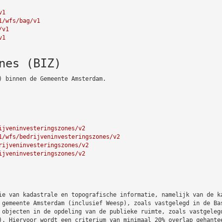
v1
1/wfs/bag/v1
/v1
v1
nes (BIZ)
) binnen de Gemeente Amsterdam.
ijveninvesteringszones/v2
1/wfs/bedrijveninvesteringszones/v2
rijveninvesteringszones/v2
ijveninvesteringszones/v2
ie van kadastrale en topografische informatie, namelijk van de k
 gemeente Amsterdam (inclusief Weesp), zoals vastgelegd in de Ba
 objecten in de opdeling van de publieke ruimte, zoals vastgeleg
). Hiervoor wordt een criterium van minimaal 20% overlap gehante