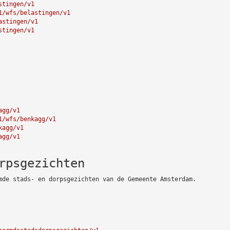
stingen/v1
1/wfs/belastingen/v1
astingen/v1
stingen/v1
agg/v1
1/wfs/benkagg/v1
kagg/v1
agg/v1
rpsgezichten
mde stads- en dorpsgezichten van de Gemeente Amsterdam.