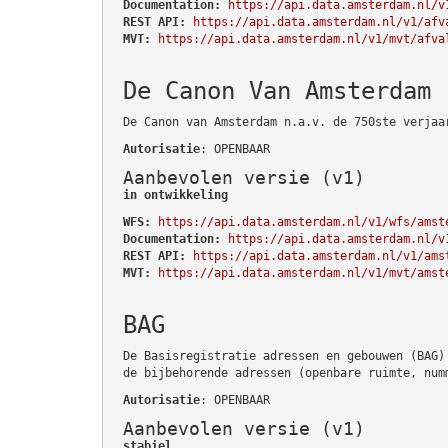
Documentation:
https://api.data.amsterdam.nl/v
REST API:
https://api.data.amsterdam.nl/v1/afv
MVT:
https://api.data.amsterdam.nl/v1/mvt/afva
De Canon Van Amsterdam
De Canon van Amsterdam n.a.v. de 750ste verjaa
Autorisatie
: OPENBAAR
Aanbevolen versie (v1)
in ontwikkeling
WFS:
https://api.data.amsterdam.nl/v1/wfs/amst
Documentation:
https://api.data.amsterdam.nl/v
REST API:
https://api.data.amsterdam.nl/v1/ams
MVT:
https://api.data.amsterdam.nl/v1/mvt/amst
BAG
De Basisregistratie adressen en gebouwen (BAG)
de bijbehorende adressen (openbare ruimte, num
Autorisatie
: OPENBAAR
Aanbevolen versie (v1)
stabiel