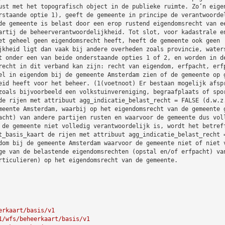
ust met het topografisch object in de publieke ruimte. Zo’n eige
rstaande optie 1), geeft de gemeente in principe de verantwoorde
de gemeente is belast door een erop rustend eigendomsrecht van e
artij de beheerverantwoordelijkheid. Tot slot, voor kadastrale e
et geheel geen eigendomsrecht heeft, heeft de gemeente ook geen
jkheid ligt dan vaak bij andere overheden zoals provincie, water
t onder een van beide onderstaande opties 1 of 2, en worden in d
recht in dit verband kan zijn: recht van eigendom, erfpacht, erf
el in eigendom bij de gemeente Amsterdam zien of de gemeente op 
eid heeft voor het beheer. (1(voetnoot) Er bestaan mogelijk afsp
zoals bijvoorbeeld een volkstuinvereniging, begraafplaats of spo
de rijen met attribuut agg_indicatie_belast_recht = FALSE (d.w.z
meente Amsterdam, waarbij op het eigendomsrecht van de gemeente 
acht) van andere partijen rusten en waarvoor de gemeente dus vol
 de gemeente niet volledig verantwoordelijk is, wordt het betref
t_basis_kaart de rijen met attribuut agg_indicatie_belast_recht 
dom bij de gemeente Amsterdam waarvoor de gemeente niet of niet 
ge van de belastende eigendomsrechten (opstal en/of erfpacht) va
rticulieren) op het eigendomsrecht van de gemeente.
erkaart/basis/v1
1/wfs/beheerkaart/basis/v1