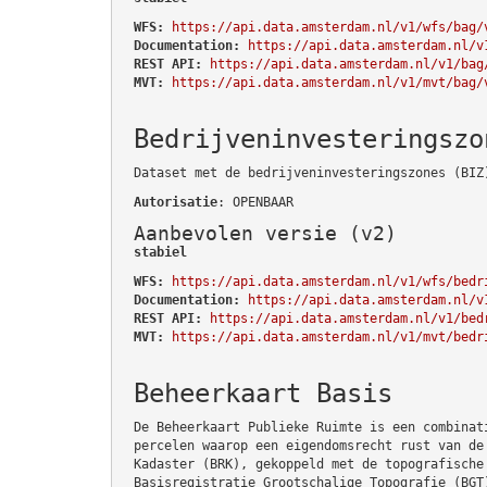
WFS:
https://api.data.amsterdam.nl/v1/wfs/bag/
Documentation:
https://api.data.amsterdam.nl/v
REST API:
https://api.data.amsterdam.nl/v1/bag
MVT:
https://api.data.amsterdam.nl/v1/mvt/bag/
Bedrijveninvesteringszo
Dataset met de bedrijveninvesteringszones (BIZ
Autorisatie
: OPENBAAR
Aanbevolen versie (v2)
stabiel
WFS:
https://api.data.amsterdam.nl/v1/wfs/bedr
Documentation:
https://api.data.amsterdam.nl/v
REST API:
https://api.data.amsterdam.nl/v1/bed
MVT:
https://api.data.amsterdam.nl/v1/mvt/bedr
Beheerkaart Basis
De Beheerkaart Publieke Ruimte is een combinat
percelen waarop een eigendomsrecht rust van de
Kadaster (BRK), gekoppeld met de topografische
Basisregistratie Grootschalige Topografie (BGT