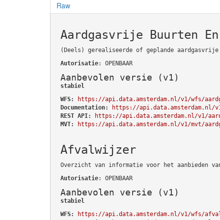
Raw
Aardgasvrije Buurten En
(Deels) gerealiseerde of geplande aardgasvrije
Autorisatie
: OPENBAAR
Aanbevolen versie (v1)
stabiel
WFS:
https://api.data.amsterdam.nl/v1/wfs/aard
Documentation:
https://api.data.amsterdam.nl/v
REST API:
https://api.data.amsterdam.nl/v1/aar
MVT:
https://api.data.amsterdam.nl/v1/mvt/aard
Afvalwijzer
Overzicht van informatie voor het aanbieden va
Autorisatie
: OPENBAAR
Aanbevolen versie (v1)
stabiel
WFS:
https://api.data.amsterdam.nl/v1/wfs/afva