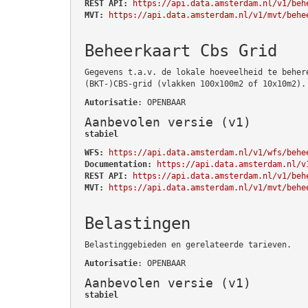
REST API:
https://api.data.amsterdam.nl/v1/beh
MVT:
https://api.data.amsterdam.nl/v1/mvt/behe
Beheerkaart Cbs Grid
Gegevens t.a.v. de lokale hoeveelheid te beher
(BKT-)CBS-grid (vlakken 100x100m2 of 10x10m2).
Autorisatie
: OPENBAAR
Aanbevolen versie (v1)
stabiel
WFS:
https://api.data.amsterdam.nl/v1/wfs/behe
Documentation:
https://api.data.amsterdam.nl/v
REST API:
https://api.data.amsterdam.nl/v1/beh
MVT:
https://api.data.amsterdam.nl/v1/mvt/behe
Belastingen
Belastinggebieden en gerelateerde tarieven.
Autorisatie
: OPENBAAR
Aanbevolen versie (v1)
stabiel