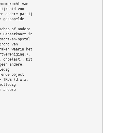
ndomsrecht van
lijkheid voor
en andere partij
n gekoppelde
schap of andere
e Beheerkaart in
pacht-en-opstal
grond van
raken waarin het
rtvereniging.).
. onbelast). Dit
geen andere,
ledig
fende object
= TRUE (d.w.z.
volledig
n andere