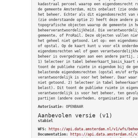
kadastraal perceel waarop een eigendomsrecht r
de gemeente Amsterdam, mits onbelast (zie onde
het beheer. Echter als dit eigendomsrecht van 
(zie onderstaande optie 2) heeft deze andere p
topografische objecten waarop de gemeente in h
beheerverantwoordelijkheid. Die verantwoordeli
gemeente, of ProRail. Deze objecten vallen nie
het geheel niet getoond. Let op: een eigendoms
of opstal. Op de kaart kunt u voor elk onderde
eigendomsrechten wel of geen verantwoordelijkh
beheer is overgedragen aan een andere partij, 
1) Selecteer in tabel beheerkaart_basis_kaart 
toont de publieke ruimte in eigendom bij de ge
belastende eigendomsrechten (opstal en/of erfp
verantwoordelijk is voor het beheer. Daar waar
niet getoond. 2) Selecteer in tabel beheerkaar
belast). Dit toont de publieke ruimte in eigen
verantwoordelijk is voor het beheer, ten gevol
partijen (andere overheden, organisaties of pa
Autorisatie
: OPENBAAR
Aanbevolen versie (v1)
stabiel
WFS:
https://api.data.amsterdam.nl/v1/wfs/behe
Documentation:
https://api.data.amsterdam.nl/v