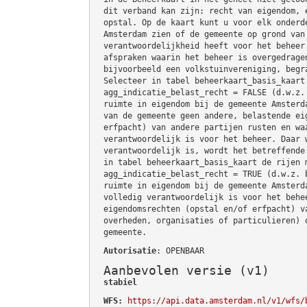
dit verband kan zijn: recht van eigendom, 
opstal. Op de kaart kunt u voor elk onderd
Amsterdam zien of de gemeente op grond van
verantwoordelijkheid heeft voor het beheer
afspraken waarin het beheer is overgedrage
bijvoorbeeld een volkstuinvereniging, begr
Selecteer in tabel beheerkaart_basis_kaart
agg_indicatie_belast_recht = FALSE (d.w.z.
ruimte in eigendom bij de gemeente Amsterd
van de gemeente geen andere, belastende ei
erfpacht) van andere partijen rusten en wa
verantwoordelijk is voor het beheer. Daar 
verantwoordelijk is, wordt het betreffende
in tabel beheerkaart_basis_kaart de rijen 
agg_indicatie_belast_recht = TRUE (d.w.z. 
ruimte in eigendom bij de gemeente Amsterd
volledig verantwoordelijk is voor het behe
eigendomsrechten (opstal en/of erfpacht) v
overheden, organisaties of particulieren) 
gemeente.
Autorisatie
: OPENBAAR
Aanbevolen versie (v1)
stabiel
WFS:
https://api.data.amsterdam.nl/v1/wfs/