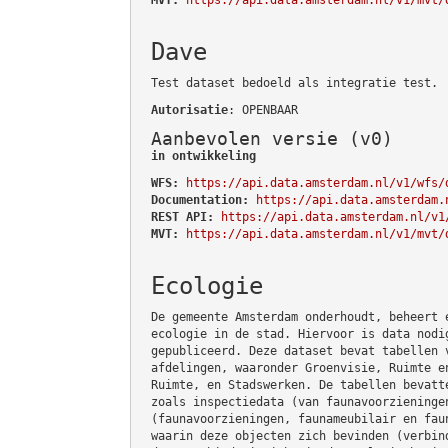
Dave
Test dataset bedoeld als integratie test.
Autorisatie
: OPENBAAR
Aanbevolen versie (v0)
in ontwikkeling
WFS:
https://api.data.amsterdam.nl/v1/wfs/
Documentation:
https://api.data.amsterdam.
REST API:
https://api.data.amsterdam.nl/v1
MVT:
https://api.data.amsterdam.nl/v1/mvt/
Ecologie
De gemeente Amsterdam onderhoudt, beheert 
ecologie in de stad. Hiervoor is data nodi
gepubliceerd. Deze dataset bevat tabellen 
afdelingen, waaronder Groenvisie, Ruimte e
Ruimte, en Stadswerken. De tabellen bevatt
zoals inspectiedata (van faunavoorzieninge
(faunavoorzieningen, faunameubilair en fau
waarin deze objecten zich bevinden (verbin