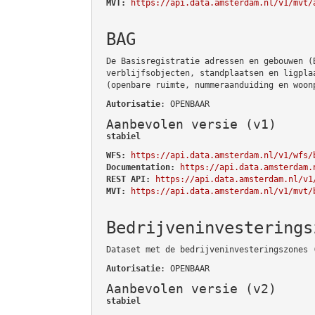
MVT:
https://api.data.amsterdam.nl/v1/mvt/
BAG
De Basisregistratie adressen en gebouwen (
verblijfsobjecten, standplaatsen en ligpla
(openbare ruimte, nummeraanduiding en woon
Autorisatie
: OPENBAAR
Aanbevolen versie (v1)
stabiel
WFS:
https://api.data.amsterdam.nl/v1/wfs/
Documentation:
https://api.data.amsterdam.
REST API:
https://api.data.amsterdam.nl/v1
MVT:
https://api.data.amsterdam.nl/v1/mvt/
Bedrijveninvesterings
Dataset met de bedrijveninvesteringszones 
Autorisatie
: OPENBAAR
Aanbevolen versie (v2)
stabiel