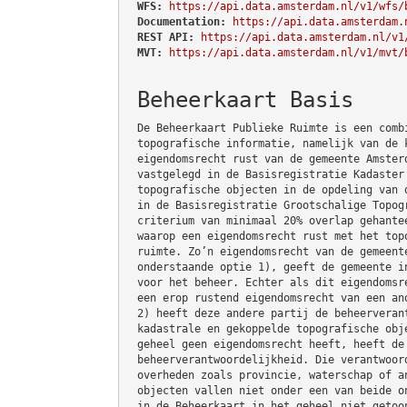
WFS:
https://api.data.amsterdam.nl/v1/wfs/
Documentation:
https://api.data.amsterdam.
REST API:
https://api.data.amsterdam.nl/v1
MVT:
https://api.data.amsterdam.nl/v1/mvt/
Beheerkaart Basis
De Beheerkaart Publieke Ruimte is een comb
topografische informatie, namelijk van de 
eigendomsrecht rust van de gemeente Amster
vastgelegd in de Basisregistratie Kadaster
topografische objecten in de opdeling van 
in de Basisregistratie Grootschalige Topog
criterium van minimaal 20% overlap gehante
waarop een eigendomsrecht rust met het top
ruimte. Zo’n eigendomsrecht van de gemeent
onderstaande optie 1), geeft de gemeente i
voor het beheer. Echter als dit eigendomsr
een erop rustend eigendomsrecht van een an
2) heeft deze andere partij de beheerveran
kadastrale en gekoppelde topografische obj
geheel geen eigendomsrecht heeft, heeft de
beheerverantwoordelijkheid. Die verantwoor
overheden zoals provincie, waterschap of a
objecten vallen niet onder een van beide o
in de Beheerkaart in het geheel niet getoo