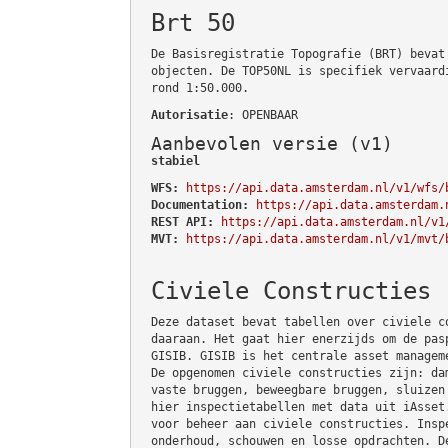
Brt 50
De Basisregistratie Topografie (BRT) bevat
objecten. De TOP50NL is specifiek vervaard
rond 1:50.000.
Autorisatie
: OPENBAAR
Aanbevolen versie (v1)
stabiel
WFS:
https://api.data.amsterdam.nl/v1/wfs/
Documentation:
https://api.data.amsterdam.
REST API:
https://api.data.amsterdam.nl/v1
MVT:
https://api.data.amsterdam.nl/v1/mvt/
Civiele Constructies
Deze dataset bevat tabellen over civiele c
daaraan. Het gaat hier enerzijds om de pas
GISIB. GISIB is het centrale asset managem
De opgenomen civiele constructies zijn: da
vaste bruggen, beweegbare bruggen, sluizen
hier inspectietabellen met data uit iAsset
voor beheer aan civiele constructies. Insp
onderhoud, schouwen en losse opdrachten. D