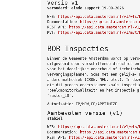
Versie v1
verouderd: einde support 19-09-2026
WFS:
https://api.data.amsterdam.nl/v1/wfs/
Documentation:
https://api.data.amsterdam.
REST API:
https://api.data.amsterdam.nl/v1
MVT:
https://api.data.amsterdam.nl/v1/mvt/
BOR Inspecties
Binnen de Gemeente Amsterdam wordt op vers
uitgevoerd door verschillende directies en
voor het dagelijkse onderhoud of technisch
vervangingsplannen. Soms met een gelijke- 
andere methodiek (CROW, NEN, etc.). In dez
die dit proces ondersteunen zoals inspecti
'beeldmonitorkwaliteit' en het inspectie g
'raster_10'.
Autorisatie
: FP/MDW,FP/APPTIMIZE
Aanbevolen versie (v1)
stabiel
WFS:
https://api.data.amsterdam.nl/v1/wfs/
Documentation:
https://api.data.amsterdam.
REST API:
https://api.data.amsterdam.nl/v1