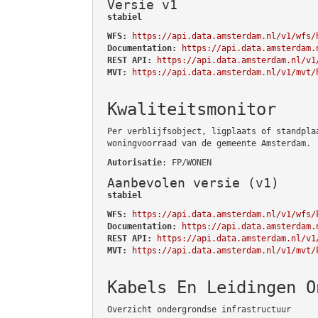
Versie v1
stabiel
WFS:
https://api.data.amsterdam.nl/v1/wfs/
Documentation:
https://api.data.amsterdam.
REST API:
https://api.data.amsterdam.nl/v1
MVT:
https://api.data.amsterdam.nl/v1/mvt/
Kwaliteitsmonitor
Per verblijfsobject, ligplaats of standpla
woningvoorraad van de gemeente Amsterdam.
Autorisatie
: FP/WONEN
Aanbevolen versie (v1)
stabiel
WFS:
https://api.data.amsterdam.nl/v1/wfs/
Documentation:
https://api.data.amsterdam.
REST API:
https://api.data.amsterdam.nl/v1
MVT:
https://api.data.amsterdam.nl/v1/mvt/
Kabels En Leidingen O
Overzicht ondergrondse infrastructuur