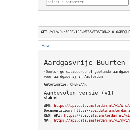
GET
 /v1/wfs/?SERVICE=WFS&VERSION=2.0.0&REQU
Raw
Aardgasvrije Buurten 
(Deels) gerealiseerde of geplande aardgasv
voor aardgasvrij in Amsterdam
Autorisatie
: OPENBAAR
Aanbevolen versie (v1)
stabiel
WFS:
https://api.data.amsterdam.nl/v1/wfs/
Documentation:
https://api.data.amsterdam.
REST API:
https://api.data.amsterdam.nl/v1
MVT:
https://api.data.amsterdam.nl/v1/mvt/