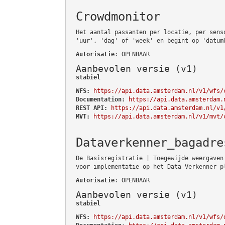
Crowdmonitor
Het aantal passanten per locatie, per sens
'uur', 'dag' of 'week' en begint op 'datum
Autorisatie
: OPENBAAR
Aanbevolen versie (v1)
stabiel
WFS:
https://api.data.amsterdam.nl/v1/wfs/
Documentation:
https://api.data.amsterdam.
REST API:
https://api.data.amsterdam.nl/v1
MVT:
https://api.data.amsterdam.nl/v1/mvt/
Dataverkenner_bagadre
De Basisregistratie | Toegewijde weergaven
voor implementatie op het Data Verkenner p
Autorisatie
: OPENBAAR
Aanbevolen versie (v1)
stabiel
WFS:
https://api.data.amsterdam.nl/v1/wfs/