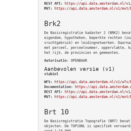
REST API:
https://api.data.amsterdam.nl/v1
MVT:
https://api.data.amsterdam.nl/v1/mvt/
Brk2
De Basisregistratie kadaster 2 (BRK2) beva
eigendom, hypotheken, beperkte rechten (zo
vruchtgebruik) en leidingnetwerken. Daarna
met perceel, perceelnummer, oppervlakte, k
het rijk, de provincies en gemeenten.
Autorisatie
: OPENBAAR
Aanbevolen versie (v1)
stabiel
WFS:
https://api.data.amsterdam.nl/v1/wfs/
Documentation:
https://api.data.amsterdam.
REST API:
https://api.data.amsterdam.nl/v1
MVT:
https://api.data.amsterdam.nl/v1/mvt/
Brt 10
De Basisregistratie Topografie (BRT) bevat
objecten. De TOP10NL is specifiek vervaard
rond 1:10.000.