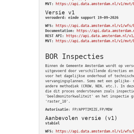
MVT:
https://api.data.amsterdam.nl/v1/mvt/
Versie v1
verouderd: einde support 19-09-2026
WFS:
https://api.data.amsterdam.nl/v1/wfs/
Documentation:
https://api.data.amsterdam.
REST API:
https://api.data.amsterdam.nl/v1
MVT:
https://api.data.amsterdam.nl/v1/mvt/
BOR Inspecties
Binnen de Gemeente Amsterdam wordt op vers
uitgevoerd door verschillende directies en
voor het dagelijkse onderhoud of technisch
vervangingsplannen. Soms met een gelijke- 
andere methodiek (CROW, NEN, etc.). In dez
die dit proces ondersteunen zoals inspecti
'beeldmonitorkwaliteit' en het inspectie g
'raster_10'.
Autorisatie
: FP/APPTIMIZE,FP/MDW
Aanbevolen versie (v1)
stabiel
WFS:
https://api.data.amsterdam.nl/v1/wfs/