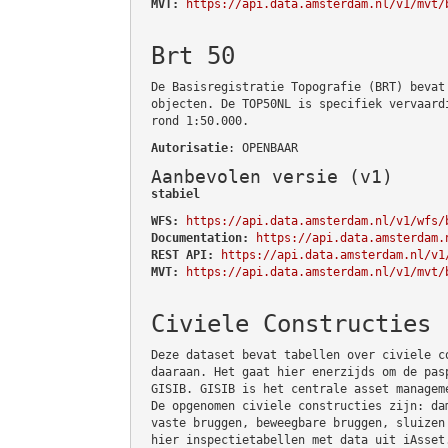
MVT:
https://api.data.amsterdam.nl/v1/mvt/
Brt 50
De Basisregistratie Topografie (BRT) bevat
objecten. De TOP50NL is specifiek vervaard
rond 1:50.000.
Autorisatie
: OPENBAAR
Aanbevolen versie (v1)
stabiel
WFS:
https://api.data.amsterdam.nl/v1/wfs/
Documentation:
https://api.data.amsterdam.
REST API:
https://api.data.amsterdam.nl/v1
MVT:
https://api.data.amsterdam.nl/v1/mvt/
Civiele Constructies
Deze dataset bevat tabellen over civiele c
daaraan. Het gaat hier enerzijds om de pas
GISIB. GISIB is het centrale asset managem
De opgenomen civiele constructies zijn: da
vaste bruggen, beweegbare bruggen, sluizen
hier inspectietabellen met data uit iAsset