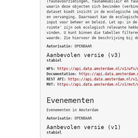
(faunavoorzieningen, faunameubilair en fau
waarin deze objecten zich bevinden (verbin
dataset biedt inzicht in de ecologische im
en vervanging. Daarnaast kan de ecologisch
input voor beheer en beleid. Let op: in de
ruimte' zijn ook ecologisch relevante hekk
vinden. U kunt binnen die tabellen filtere
waarde. Zie hiervoor de beschrijving bij d
Autorisatie
: OPENBAAR
Aanbevolen versie (v3)
stabiel
WFS:
https://api.data.amsterdam.nl/v1/wfs/
Documentation:
https://api.data.amsterdam.
REST API:
https://api.data.amsterdam.nl/v1
MVT:
https://api.data.amsterdam.nl/v1/mvt/
Evenementen
Evenementen in Amsterdam
Autorisatie
: OPENBAAR
Aanbevolen versie (v1)
stabiel