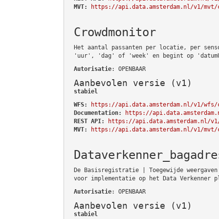
MVT:
https://api.data.amsterdam.nl/v1/mvt/
Crowdmonitor
Het aantal passanten per locatie, per sens
'uur', 'dag' of 'week' en begint op 'datum
Autorisatie
: OPENBAAR
Aanbevolen versie (v1)
stabiel
WFS:
https://api.data.amsterdam.nl/v1/wfs/
Documentation:
https://api.data.amsterdam.
REST API:
https://api.data.amsterdam.nl/v1
MVT:
https://api.data.amsterdam.nl/v1/mvt/
Dataverkenner_bagadre
De Basisregistratie | Toegewijde weergaven
voor implementatie op het Data Verkenner p
Autorisatie
: OPENBAAR
Aanbevolen versie (v1)
stabiel