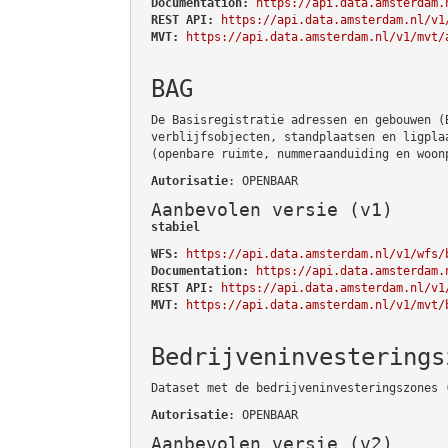
Documentation:
https://api.data.amsterdam.
REST API:
https://api.data.amsterdam.nl/v1
MVT:
https://api.data.amsterdam.nl/v1/mvt/
BAG
De Basisregistratie adressen en gebouwen (
verblijfsobjecten, standplaatsen en ligpla
(openbare ruimte, nummeraanduiding en woon
Autorisatie
: OPENBAAR
Aanbevolen versie (v1)
stabiel
WFS:
https://api.data.amsterdam.nl/v1/wfs/
Documentation:
https://api.data.amsterdam.
REST API:
https://api.data.amsterdam.nl/v1
MVT:
https://api.data.amsterdam.nl/v1/mvt/
Bedrijveninvesterings
Dataset met de bedrijveninvesteringszones 
Autorisatie
: OPENBAAR
Aanbevolen versie (v2)