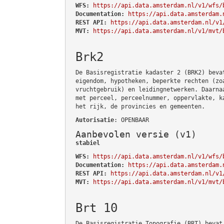
WFS:
https://api.data.amsterdam.nl/v1/wfs/
Documentation:
https://api.data.amsterdam.
REST API:
https://api.data.amsterdam.nl/v1
MVT:
https://api.data.amsterdam.nl/v1/mvt/
Brk2
De Basisregistratie kadaster 2 (BRK2) beva
eigendom, hypotheken, beperkte rechten (zo
vruchtgebruik) en leidingnetwerken. Daarna
met perceel, perceelnummer, oppervlakte, k
het rijk, de provincies en gemeenten.
Autorisatie
: OPENBAAR
Aanbevolen versie (v1)
stabiel
WFS:
https://api.data.amsterdam.nl/v1/wfs/
Documentation:
https://api.data.amsterdam.
REST API:
https://api.data.amsterdam.nl/v1
MVT:
https://api.data.amsterdam.nl/v1/mvt/
Brt 10
De Basisregistratie Topografie (BRT) bevat