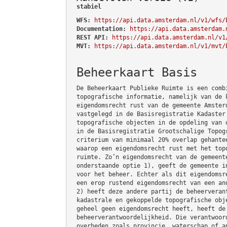
stabiel
WFS:
https://api.data.amsterdam.nl/v1/wfs/
Documentation:
https://api.data.amsterdam.
REST API:
https://api.data.amsterdam.nl/v1
MVT:
https://api.data.amsterdam.nl/v1/mvt/
Beheerkaart Basis
De Beheerkaart Publieke Ruimte is een comb
topografische informatie, namelijk van de 
eigendomsrecht rust van de gemeente Amster
vastgelegd in de Basisregistratie Kadaster
topografische objecten in de opdeling van 
in de Basisregistratie Grootschalige Topog
criterium van minimaal 20% overlap gehante
waarop een eigendomsrecht rust met het top
ruimte. Zo’n eigendomsrecht van de gemeent
onderstaande optie 1), geeft de gemeente i
voor het beheer. Echter als dit eigendomsr
een erop rustend eigendomsrecht van een an
2) heeft deze andere partij de beheerveran
kadastrale en gekoppelde topografische obj
geheel geen eigendomsrecht heeft, heeft de
beheerverantwoordelijkheid. Die verantwoor
overheden zoals provincie, waterschap of a