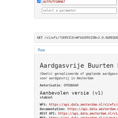
GET
 /v1/wfs/?SERVICE=WFS&VERSION=2.0.0&REQU
Raw
Aardgasvrije Buurten 
(Deels) gerealiseerde of geplande aardgasv
voor aardgasvrij in Amsterdam
Autorisatie
: OPENBAAR
Aanbevolen versie (v1)
stabiel
WFS:
https://api.data.amsterdam.nl/v1/wfs/
Documentation:
https://api.data.amsterdam.
REST API:
https://api.data.amsterdam.nl/v1
MVT:
https://api.data.amsterdam.nl/v1/mvt/