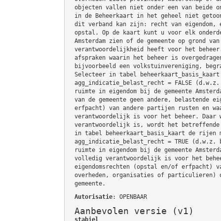
objecten vallen niet onder een van beide o
in de Beheerkaart in het geheel niet getoo
dit verband kan zijn: recht van eigendom, 
opstal. Op de kaart kunt u voor elk onderd
Amsterdam zien of de gemeente op grond van
verantwoordelijkheid heeft voor het beheer
afspraken waarin het beheer is overgedrage
bijvoorbeeld een volkstuinvereniging, begr
Selecteer in tabel beheerkaart_basis_kaart
agg_indicatie_belast_recht = FALSE (d.w.z.
ruimte in eigendom bij de gemeente Amsterd
van de gemeente geen andere, belastende ei
erfpacht) van andere partijen rusten en wa
verantwoordelijk is voor het beheer. Daar 
verantwoordelijk is, wordt het betreffende
in tabel beheerkaart_basis_kaart de rijen 
agg_indicatie_belast_recht = TRUE (d.w.z. 
ruimte in eigendom bij de gemeente Amsterd
volledig verantwoordelijk is voor het behe
eigendomsrechten (opstal en/of erfpacht) v
overheden, organisaties of particulieren) 
gemeente.
Autorisatie
: OPENBAAR
Aanbevolen versie (v1)
stabiel