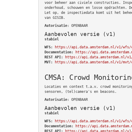
voor beheer aan civiele constructies. Insp
onderhoud, schouwen en losse opdrachten. D
Let op, de inspectiedata komt uit het behe
van GISIB.
Autorisatie
: OPENBAAR
Aanbevolen versie (v1)
stabiel
WFS:
https://api.data.amsterdam.nl/v1/wfs/
Documentation:
https://api.data.amsterdam.
REST API:
https://api.data.amsterdam.nl/v1
MVT:
https://api.data.amsterdam.nl/v1/mvt/
CMSA: Crowd Monitorin
Locaties en context t.a.v. crowd monitorin
sensoren, (tel)camera's en beacons.
Autorisatie
: OPENBAAR
Aanbevolen versie (v1)
stabiel
WFS:
https://api.data.amsterdam.nl/v1/wfs/
Documentation:
https://api.data.amsterdam.
REST API:
https://api.data.amsterdam.nl/v1