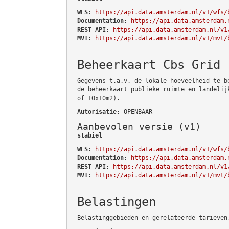
WFS:
https://api.data.amsterdam.nl/v1/wfs/
Documentation:
https://api.data.amsterdam.
REST API:
https://api.data.amsterdam.nl/v1
MVT:
https://api.data.amsterdam.nl/v1/mvt/
Beheerkaart Cbs Grid
Gegevens t.a.v. de lokale hoeveelheid te b
de beheerkaart publieke ruimte en landelij
of 10x10m2).
Autorisatie
: OPENBAAR
Aanbevolen versie (v1)
stabiel
WFS:
https://api.data.amsterdam.nl/v1/wfs/
Documentation:
https://api.data.amsterdam.
REST API:
https://api.data.amsterdam.nl/v1
MVT:
https://api.data.amsterdam.nl/v1/mvt/
Belastingen
Belastinggebieden en gerelateerde tarieven