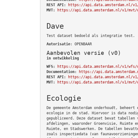
REST API:
https://api.data.amsterdam.nl/v1
MVT:
https://api.data.amsterdam.nl/v1/mvt/
Dave
Test dataset bedoeld als integratie test.
Autorisatie
: OPENBAAR
Aanbevolen versie (v0)
in ontwikkeling
WFS:
https://api.data.amsterdam.nl/v1/wfs/
Documentation:
https://api.data.amsterdam.
REST API:
https://api.data.amsterdam.nl/v1
MVT:
https://api.data.amsterdam.nl/v1/mvt/
Ecologie
De gemeente Amsterdam onderhoudt, beheert 
ecologie in de stad. Hiervoor is data nodi
gepubliceerd. Deze dataset bevat tabellen 
afdelingen, waaronder Groenvisie, Ruimte e
Ruimte, en Stadswerken. De tabellen bevatt
zoals inspectiedata (van faunavoorzieninge