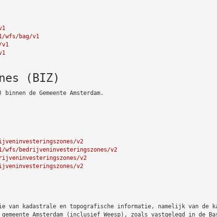
v1
1/wfs/bag/v1
/v1
v1
nes (BIZ)
) binnen de Gemeente Amsterdam.
ijveninvesteringszones/v2
1/wfs/bedrijveninvesteringszones/v2
rijveninvesteringszones/v2
ijveninvesteringszones/v2
ie van kadastrale en topografische informatie, namelijk van de k
 gemeente Amsterdam (inclusief Weesp), zoals vastgelegd in de Ba