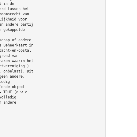
d in de
erd tussen het
ndomsrecht van
lijkheid voor
en andere partij
n gekoppelde
schap of andere
e Beheerkaart in
pacht-en-opstal
grond van
raken waarin het
rtvereniging.).
. onbelast). Dit
geen andere,
ledig
fende object
= TRUE (d.w.z.
volledig
n andere