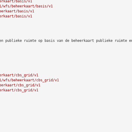
erkaart/basis/v1
1/wfs/beheerkaart/basis/v1
eerkaart/basis/v1
erkaart/basis/v1
en publieke ruimte op basis van de beheerkaart publieke ruimte e
erkaart/cbs_grid/v1
1/wfs/beheerkaart/cbs_grid/v1
eerkaart/cbs_grid/v1
erkaart/cbs_grid/v1