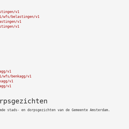
stingen/v1
1/wfs/belastingen/v1
astingen/v1
stingen/v1
agg/v1
1/wfs/benkagg/v1
kagg/v1
agg/v1
rpsgezichten
mde stads- en dorpsgezichten van de Gemeente Amsterdam.