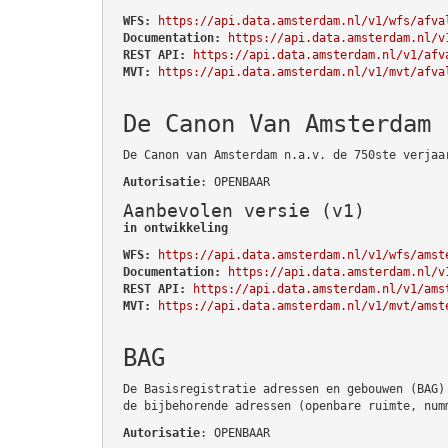
WFS:
https://api.data.amsterdam.nl/v1/wfs/afva
Documentation:
https://api.data.amsterdam.nl/v
REST API:
https://api.data.amsterdam.nl/v1/afv
MVT:
https://api.data.amsterdam.nl/v1/mvt/afva
De Canon Van Amsterdam
De Canon van Amsterdam n.a.v. de 750ste verjaa
Autorisatie
: OPENBAAR
Aanbevolen versie (v1)
in ontwikkeling
WFS:
https://api.data.amsterdam.nl/v1/wfs/amst
Documentation:
https://api.data.amsterdam.nl/v
REST API:
https://api.data.amsterdam.nl/v1/ams
MVT:
https://api.data.amsterdam.nl/v1/mvt/amst
BAG
De Basisregistratie adressen en gebouwen (BAG)
de bijbehorende adressen (openbare ruimte, num
Autorisatie
: OPENBAAR