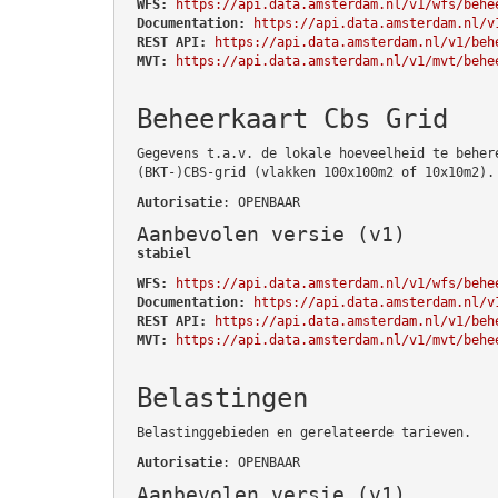
WFS:
https://api.data.amsterdam.nl/v1/wfs/behe
Documentation:
https://api.data.amsterdam.nl/v
REST API:
https://api.data.amsterdam.nl/v1/beh
MVT:
https://api.data.amsterdam.nl/v1/mvt/behe
Beheerkaart Cbs Grid
Gegevens t.a.v. de lokale hoeveelheid te beher
(BKT-)CBS-grid (vlakken 100x100m2 of 10x10m2).
Autorisatie
: OPENBAAR
Aanbevolen versie (v1)
stabiel
WFS:
https://api.data.amsterdam.nl/v1/wfs/behe
Documentation:
https://api.data.amsterdam.nl/v
REST API:
https://api.data.amsterdam.nl/v1/beh
MVT:
https://api.data.amsterdam.nl/v1/mvt/behe
Belastingen
Belastinggebieden en gerelateerde tarieven.
Autorisatie
: OPENBAAR
Aanbevolen versie (v1)