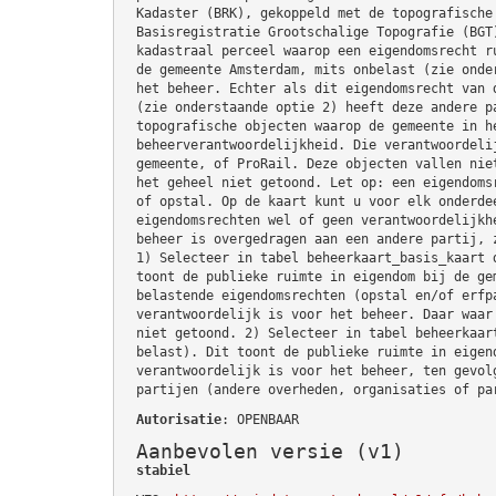
Kadaster (BRK), gekoppeld met de topografische
Basisregistratie Grootschalige Topografie (BGT
kadastraal perceel waarop een eigendomsrecht r
de gemeente Amsterdam, mits onbelast (zie onde
het beheer. Echter als dit eigendomsrecht van 
(zie onderstaande optie 2) heeft deze andere p
topografische objecten waarop de gemeente in h
beheerverantwoordelijkheid. Die verantwoordeli
gemeente, of ProRail. Deze objecten vallen nie
het geheel niet getoond. Let op: een eigendoms
of opstal. Op de kaart kunt u voor elk onderde
eigendomsrechten wel of geen verantwoordelijkh
beheer is overgedragen aan een andere partij, 
1) Selecteer in tabel beheerkaart_basis_kaart 
toont de publieke ruimte in eigendom bij de ge
belastende eigendomsrechten (opstal en/of erfp
verantwoordelijk is voor het beheer. Daar waar
niet getoond. 2) Selecteer in tabel beheerkaar
belast). Dit toont de publieke ruimte in eigen
verantwoordelijk is voor het beheer, ten gevol
partijen (andere overheden, organisaties of pa
Autorisatie
: OPENBAAR
Aanbevolen versie (v1)
stabiel