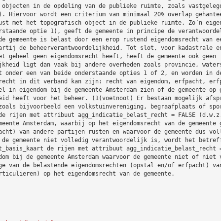
 objecten in de opdeling van de publieke ruimte, zoals vastgeleg
). Hiervoor wordt een criterium van minimaal 20% overlap gehante
ust met het topografisch object in de publieke ruimte. Zo’n eige
rstaande optie 1), geeft de gemeente in principe de verantwoorde
de gemeente is belast door een erop rustend eigendomsrecht van e
artij de beheerverantwoordelijkheid. Tot slot, voor kadastrale e
et geheel geen eigendomsrecht heeft, heeft de gemeente ook geen
jkheid ligt dan vaak bij andere overheden zoals provincie, water
t onder een van beide onderstaande opties 1 of 2, en worden in d
recht in dit verband kan zijn: recht van eigendom, erfpacht, erf
el in eigendom bij de gemeente Amsterdam zien of de gemeente op 
eid heeft voor het beheer. (1(voetnoot) Er bestaan mogelijk afsp
zoals bijvoorbeeld een volkstuinvereniging, begraafplaats of spo
de rijen met attribuut agg_indicatie_belast_recht = FALSE (d.w.z
meente Amsterdam, waarbij op het eigendomsrecht van de gemeente 
acht) van andere partijen rusten en waarvoor de gemeente dus vol
 de gemeente niet volledig verantwoordelijk is, wordt het betref
t_basis_kaart de rijen met attribuut agg_indicatie_belast_recht 
dom bij de gemeente Amsterdam waarvoor de gemeente niet of niet 
ge van de belastende eigendomsrechten (opstal en/of erfpacht) va
rticulieren) op het eigendomsrecht van de gemeente.