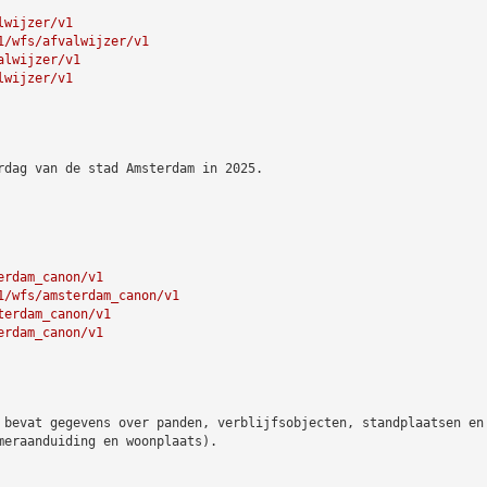
lwijzer/v1
1/wfs/afvalwijzer/v1
alwijzer/v1
lwijzer/v1
rdag van de stad Amsterdam in 2025.
erdam_canon/v1
1/wfs/amsterdam_canon/v1
terdam_canon/v1
erdam_canon/v1
 bevat gegevens over panden, verblijfsobjecten, standplaatsen en
meraanduiding en woonplaats).