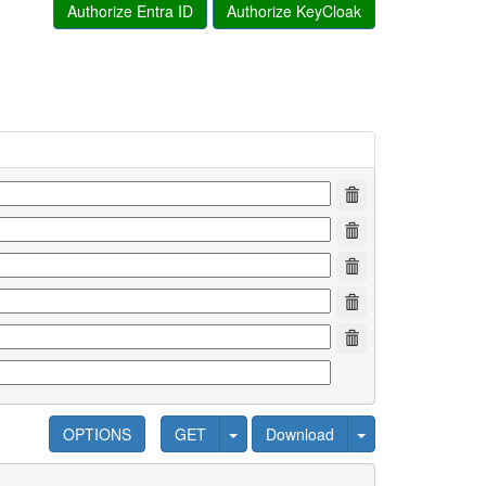
Authorize Entra ID
Authorize KeyCloak
OPTIONS
GET
Download