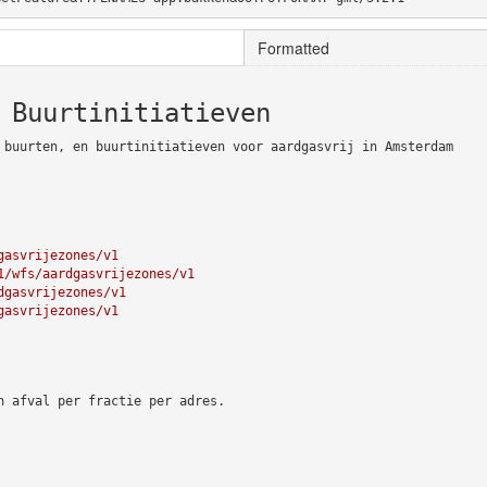
Formatted
 Buurtinitiatieven
 buurten, en buurtinitiatieven voor aardgasvrij in Amsterdam
gasvrijezones/v1
1/wfs/aardgasvrijezones/v1
dgasvrijezones/v1
gasvrijezones/v1
n afval per fractie per adres.