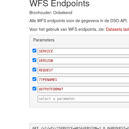
WFS Endpoints
Bronhouder: Onbekend
Alle WFS endpoints voor de gegevens in de DSO-API.
Voor het gebruik van WFS endpoints, zie:
Datasets lad
Parameters
GET
 /v1/wfs/?SERVICE=WFS&VERSION=2.0.0&REQUEST=