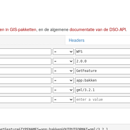
en in GIS-pakketten
, en de algemene
documentatie van de DSO-API
.
Headers
GetFeature&TYPENAMES=app:bakken&OUTPUTFORMAT=gml/3.2.1