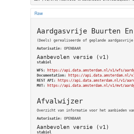
Raw
Aardgasvrije Buurten En
(Deels) gerealiseerde of geplande aardgasvrije
Autorisatie
: OPENBAAR
Aanbevolen versie (v1)
stabiel
WFS:
https://api.data.amsterdam.nl/v1/wfs/aard
Documentation:
https://api.data.amsterdam.nl/v
REST API:
https://api.data.amsterdam.nl/v1/aar
MVT:
https://api.data.amsterdam.nl/v1/mvt/aard
Afvalwijzer
Overzicht van informatie voor het aanbieden va
Autorisatie
: OPENBAAR
Aanbevolen versie (v1)
stabiel