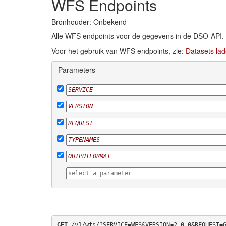
WFS Endpoints
Bronhouder: Onbekend
Alle WFS endpoints voor de gegevens in de DSO-API.
Voor het gebruik van WFS endpoints, zie:
Datasets lad
Parameters
GET
 /v1/wfs/?SERVICE=WFS&VERSION=2.0.0&REQUEST=