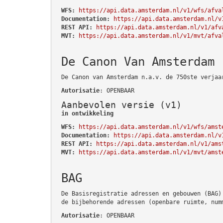
WFS:
https://api.data.amsterdam.nl/v1/wfs/afva
Documentation:
https://api.data.amsterdam.nl/v
REST API:
https://api.data.amsterdam.nl/v1/afv
MVT:
https://api.data.amsterdam.nl/v1/mvt/afva
De Canon Van Amsterdam
De Canon van Amsterdam n.a.v. de 750ste verjaa
Autorisatie
: OPENBAAR
Aanbevolen versie (v1)
in ontwikkeling
WFS:
https://api.data.amsterdam.nl/v1/wfs/amst
Documentation:
https://api.data.amsterdam.nl/v
REST API:
https://api.data.amsterdam.nl/v1/ams
MVT:
https://api.data.amsterdam.nl/v1/mvt/amst
BAG
De Basisregistratie adressen en gebouwen (BAG)
de bijbehorende adressen (openbare ruimte, num
Autorisatie
: OPENBAAR