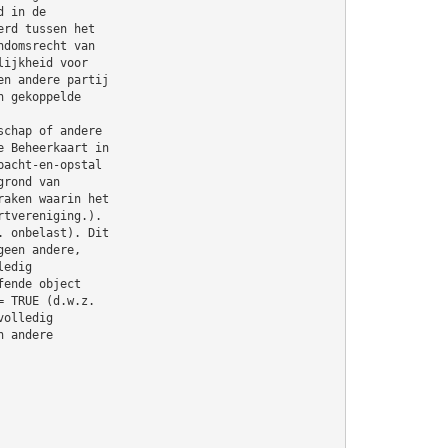
d in de
erd tussen het
ndomsrecht van
lijkheid voor
en andere partij
n gekoppelde
schap of andere
e Beheerkaart in
pacht-en-opstal
grond van
raken waarin het
rtvereniging.).
. onbelast). Dit
geen andere,
ledig
fende object
= TRUE (d.w.z.
volledig
n andere