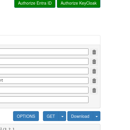
Authorize Entra ID
Authorize KeyCloak
OPTIONS
GET
Download
ml/3.2.1