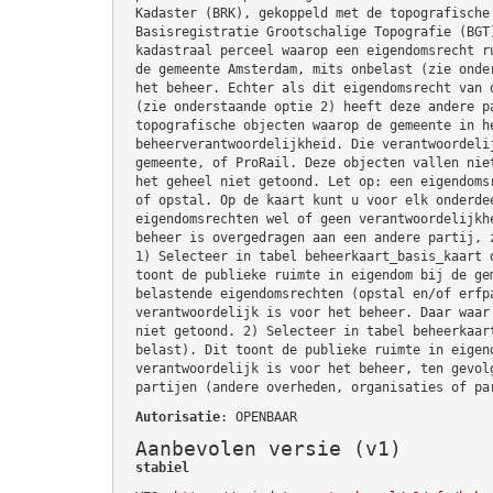
Kadaster (BRK), gekoppeld met de topografische
Basisregistratie Grootschalige Topografie (BGT
kadastraal perceel waarop een eigendomsrecht r
de gemeente Amsterdam, mits onbelast (zie onde
het beheer. Echter als dit eigendomsrecht van 
(zie onderstaande optie 2) heeft deze andere p
topografische objecten waarop de gemeente in h
beheerverantwoordelijkheid. Die verantwoordeli
gemeente, of ProRail. Deze objecten vallen nie
het geheel niet getoond. Let op: een eigendoms
of opstal. Op de kaart kunt u voor elk onderde
eigendomsrechten wel of geen verantwoordelijkh
beheer is overgedragen aan een andere partij, 
1) Selecteer in tabel beheerkaart_basis_kaart 
toont de publieke ruimte in eigendom bij de ge
belastende eigendomsrechten (opstal en/of erfp
verantwoordelijk is voor het beheer. Daar waar
niet getoond. 2) Selecteer in tabel beheerkaar
belast). Dit toont de publieke ruimte in eigen
verantwoordelijk is voor het beheer, ten gevol
partijen (andere overheden, organisaties of pa
Autorisatie
: OPENBAAR
Aanbevolen versie (v1)
stabiel