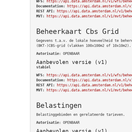
WFS:
https://api.data.amsterdam.nl/v1/wfs/behe
Documentation:
https://api.data.amsterdam.nl/v
REST API:
https://api.data.amsterdam.nl/v1/beh
MVT:
https://api.data.amsterdam.nl/v1/mvt/behe
Beheerkaart Cbs Grid
Gegevens t.a.v. de lokale hoeveelheid te beher
(BKT-)CBS-grid (vlakken 100x100m2 of 10x10m2).
Autorisatie
: OPENBAAR
Aanbevolen versie (v1)
stabiel
WFS:
https://api.data.amsterdam.nl/v1/wfs/behe
Documentation:
https://api.data.amsterdam.nl/v
REST API:
https://api.data.amsterdam.nl/v1/beh
MVT:
https://api.data.amsterdam.nl/v1/mvt/behe
Belastingen
Belastinggebieden en gerelateerde tarieven.
Autorisatie
: OPENBAAR
Aanbevolen versie (v1)