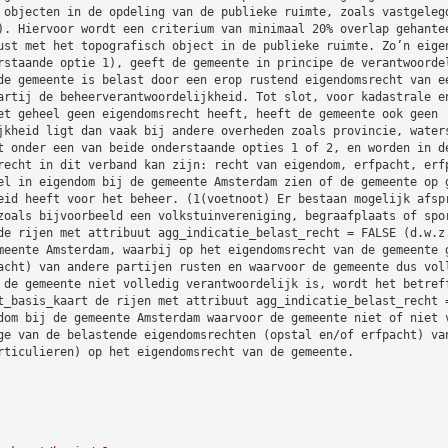
 objecten in de opdeling van de publieke ruimte, zoals vastgeleg
). Hiervoor wordt een criterium van minimaal 20% overlap gehante
ust met het topografisch object in de publieke ruimte. Zo’n eige
rstaande optie 1), geeft de gemeente in principe de verantwoorde
de gemeente is belast door een erop rustend eigendomsrecht van e
artij de beheerverantwoordelijkheid. Tot slot, voor kadastrale e
et geheel geen eigendomsrecht heeft, heeft de gemeente ook geen
jkheid ligt dan vaak bij andere overheden zoals provincie, water
t onder een van beide onderstaande opties 1 of 2, en worden in d
recht in dit verband kan zijn: recht van eigendom, erfpacht, erf
el in eigendom bij de gemeente Amsterdam zien of de gemeente op 
eid heeft voor het beheer. (1(voetnoot) Er bestaan mogelijk afsp
zoals bijvoorbeeld een volkstuinvereniging, begraafplaats of spo
de rijen met attribuut agg_indicatie_belast_recht = FALSE (d.w.z
meente Amsterdam, waarbij op het eigendomsrecht van de gemeente 
acht) van andere partijen rusten en waarvoor de gemeente dus vol
 de gemeente niet volledig verantwoordelijk is, wordt het betref
t_basis_kaart de rijen met attribuut agg_indicatie_belast_recht 
dom bij de gemeente Amsterdam waarvoor de gemeente niet of niet 
ge van de belastende eigendomsrechten (opstal en/of erfpacht) va
rticulieren) op het eigendomsrecht van de gemeente.