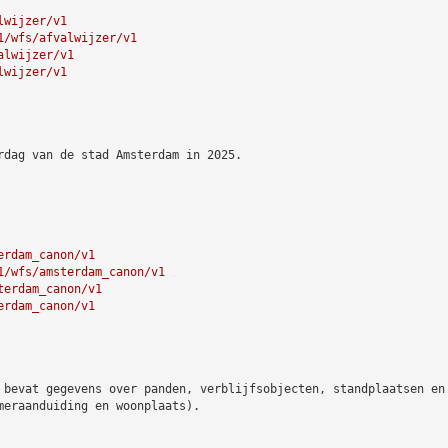
lwijzer/v1
1/wfs/afvalwijzer/v1
alwijzer/v1
lwijzer/v1
rdag van de stad Amsterdam in 2025.
erdam_canon/v1
1/wfs/amsterdam_canon/v1
terdam_canon/v1
erdam_canon/v1
 bevat gegevens over panden, verblijfsobjecten, standplaatsen en
meraanduiding en woonplaats).