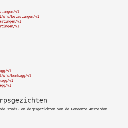
stingen/v1
1/wfs/belastingen/v1
astingen/v1
stingen/v1
agg/v1
1/wfs/benkagg/v1
kagg/v1
agg/v1
rpsgezichten
mde stads- en dorpsgezichten van de Gemeente Amsterdam.