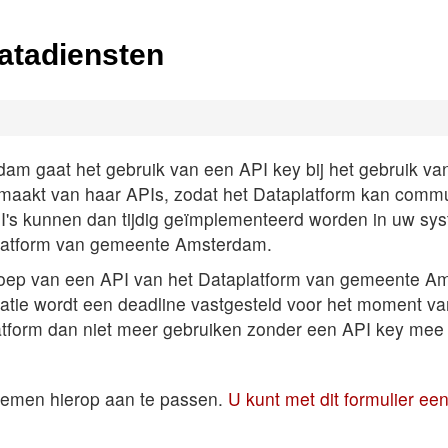
atadiensten
 gaat het gebruik van een API key bij het gebruik van A
k maakt van haar APIs, zodat het Dataplatform kan comm
PI's kunnen dan tijdig geïmplementeerd worden in uw sys
latform van gemeente Amsterdam.
roep van een API van het Dataplatform van gemeente Am
satie wordt een deadline vastgesteld voor het moment v
atform dan niet meer gebruiken zonder een API key mee 
temen hierop aan te passen.
U kunt met dit formulier e