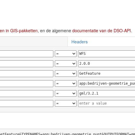
en in GIS-pakketten
, en de algemene
documentatie van de DSO-API
.
Headers
GetFeature&TYPENAMES=app:bedrijven-geometrie_punt&OUTPUTFORMAT=g