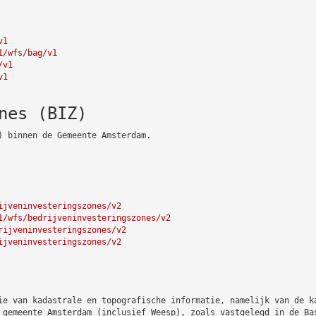
v1
1/wfs/bag/v1
/v1
v1
nes (BIZ)
) binnen de Gemeente Amsterdam.
ijveninvesteringszones/v2
1/wfs/bedrijveninvesteringszones/v2
rijveninvesteringszones/v2
ijveninvesteringszones/v2
ie van kadastrale en topografische informatie, namelijk van de k
 gemeente Amsterdam (inclusief Weesp), zoals vastgelegd in de Ba