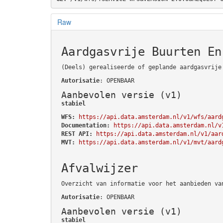
Raw
Aardgasvrije Buurten En
(Deels) gerealiseerde of geplande aardgasvrije
Autorisatie
: OPENBAAR
Aanbevolen versie (v1)
stabiel
WFS:
https://api.data.amsterdam.nl/v1/wfs/aard
Documentation:
https://api.data.amsterdam.nl/v
REST API:
https://api.data.amsterdam.nl/v1/aar
MVT:
https://api.data.amsterdam.nl/v1/mvt/aard
Afvalwijzer
Overzicht van informatie voor het aanbieden va
Autorisatie
: OPENBAAR
Aanbevolen versie (v1)
stabiel