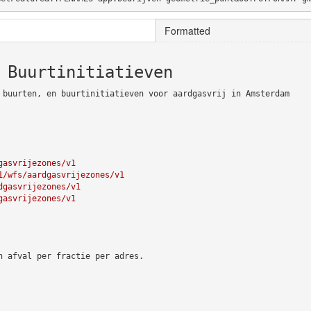
Formatted
 Buurtinitiatieven
 buurten, en buurtinitiatieven voor aardgasvrij in Amsterdam
gasvrijezones/v1
1/wfs/aardgasvrijezones/v1
dgasvrijezones/v1
gasvrijezones/v1
n afval per fractie per adres.