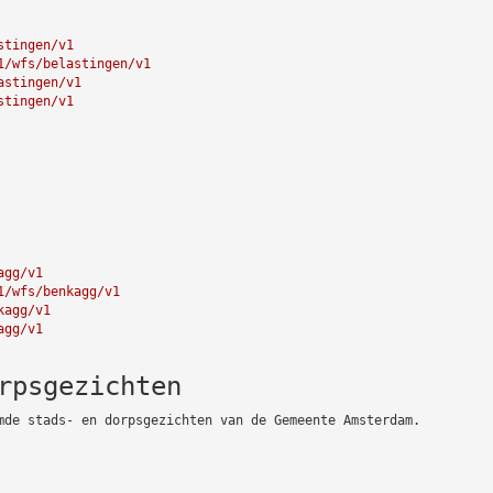
stingen/v1
1/wfs/belastingen/v1
astingen/v1
stingen/v1
agg/v1
1/wfs/benkagg/v1
kagg/v1
agg/v1
rpsgezichten
mde stads- en dorpsgezichten van de Gemeente Amsterdam.