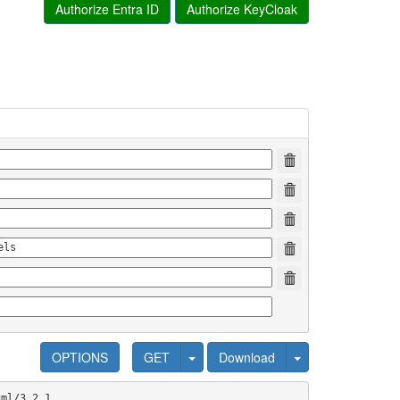
Authorize Entra ID
Authorize KeyCloak
OPTIONS
GET
Download
gml/3.2.1