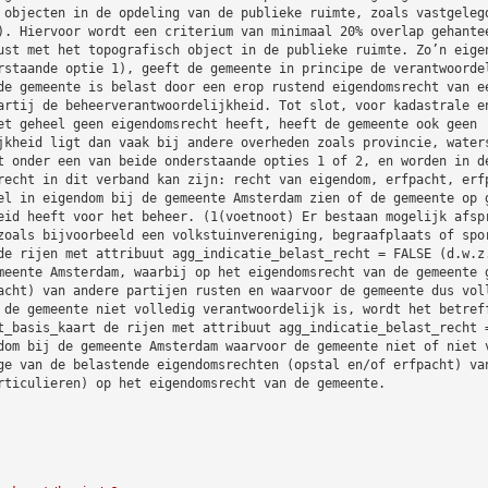
 objecten in de opdeling van de publieke ruimte, zoals vastgeleg
). Hiervoor wordt een criterium van minimaal 20% overlap gehante
ust met het topografisch object in de publieke ruimte. Zo’n eige
rstaande optie 1), geeft de gemeente in principe de verantwoorde
de gemeente is belast door een erop rustend eigendomsrecht van e
artij de beheerverantwoordelijkheid. Tot slot, voor kadastrale e
et geheel geen eigendomsrecht heeft, heeft de gemeente ook geen
jkheid ligt dan vaak bij andere overheden zoals provincie, water
t onder een van beide onderstaande opties 1 of 2, en worden in d
recht in dit verband kan zijn: recht van eigendom, erfpacht, erf
el in eigendom bij de gemeente Amsterdam zien of de gemeente op 
eid heeft voor het beheer. (1(voetnoot) Er bestaan mogelijk afsp
zoals bijvoorbeeld een volkstuinvereniging, begraafplaats of spo
de rijen met attribuut agg_indicatie_belast_recht = FALSE (d.w.z
meente Amsterdam, waarbij op het eigendomsrecht van de gemeente 
acht) van andere partijen rusten en waarvoor de gemeente dus vol
 de gemeente niet volledig verantwoordelijk is, wordt het betref
t_basis_kaart de rijen met attribuut agg_indicatie_belast_recht 
dom bij de gemeente Amsterdam waarvoor de gemeente niet of niet 
ge van de belastende eigendomsrechten (opstal en/of erfpacht) va
rticulieren) op het eigendomsrecht van de gemeente.