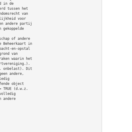
d in de
erd tussen het
ndomsrecht van
lijkheid voor
en andere partij
n gekoppelde
schap of andere
e Beheerkaart in
pacht-en-opstal
grond van
raken waarin het
rtvereniging.).
. onbelast). Dit
geen andere,
ledig
fende object
= TRUE (d.w.z.
volledig
n andere