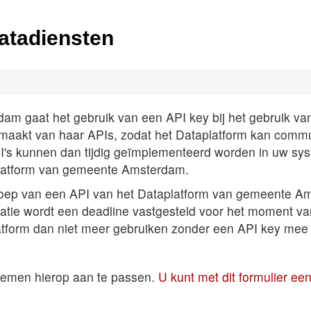
atadiensten
 gaat het gebruik van een API key bij het gebruik van A
k maakt van haar APIs, zodat het Dataplatform kan comm
PI's kunnen dan tijdig geïmplementeerd worden in uw sys
latform van gemeente Amsterdam.
roep van een API van het Dataplatform van gemeente Am
satie wordt een deadline vastgesteld voor het moment v
atform dan niet meer gebruiken zonder een API key mee 
temen hierop aan te passen.
U kunt met dit formulier e