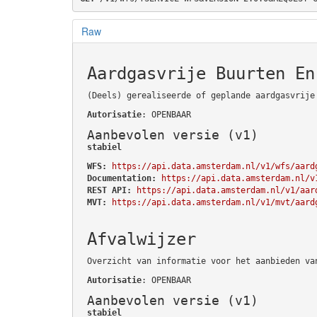
Raw
Aardgasvrije Buurten En
(Deels) gerealiseerde of geplande aardgasvrije
Autorisatie
: OPENBAAR
Aanbevolen versie (v1)
stabiel
WFS:
https://api.data.amsterdam.nl/v1/wfs/aard
Documentation:
https://api.data.amsterdam.nl/v
REST API:
https://api.data.amsterdam.nl/v1/aar
MVT:
https://api.data.amsterdam.nl/v1/mvt/aard
Afvalwijzer
Overzicht van informatie voor het aanbieden va
Autorisatie
: OPENBAAR
Aanbevolen versie (v1)
stabiel