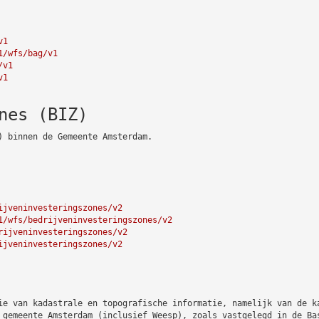
v1
1/wfs/bag/v1
/v1
v1
nes (BIZ)
) binnen de Gemeente Amsterdam.
ijveninvesteringszones/v2
1/wfs/bedrijveninvesteringszones/v2
rijveninvesteringszones/v2
ijveninvesteringszones/v2
ie van kadastrale en topografische informatie, namelijk van de k
 gemeente Amsterdam (inclusief Weesp), zoals vastgelegd in de Ba