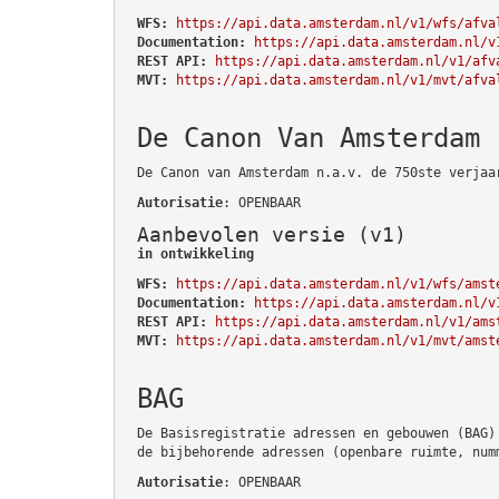
WFS:
https://api.data.amsterdam.nl/v1/wfs/afva
Documentation:
https://api.data.amsterdam.nl/v
REST API:
https://api.data.amsterdam.nl/v1/afv
MVT:
https://api.data.amsterdam.nl/v1/mvt/afva
De Canon Van Amsterdam
De Canon van Amsterdam n.a.v. de 750ste verjaa
Autorisatie
: OPENBAAR
Aanbevolen versie (v1)
in ontwikkeling
WFS:
https://api.data.amsterdam.nl/v1/wfs/amst
Documentation:
https://api.data.amsterdam.nl/v
REST API:
https://api.data.amsterdam.nl/v1/ams
MVT:
https://api.data.amsterdam.nl/v1/mvt/amst
BAG
De Basisregistratie adressen en gebouwen (BAG)
de bijbehorende adressen (openbare ruimte, num
Autorisatie
: OPENBAAR