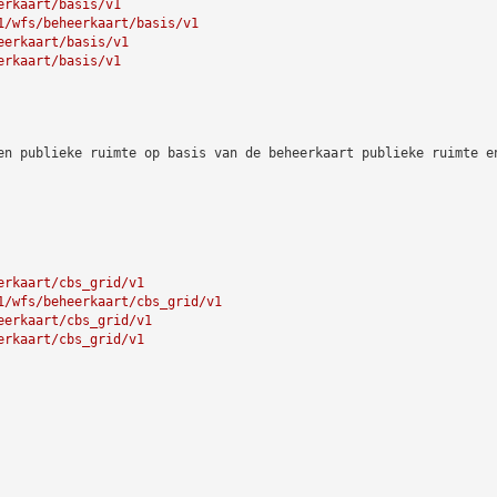
erkaart/basis/v1
1/wfs/beheerkaart/basis/v1
eerkaart/basis/v1
erkaart/basis/v1
en publieke ruimte op basis van de beheerkaart publieke ruimte e
erkaart/cbs_grid/v1
1/wfs/beheerkaart/cbs_grid/v1
eerkaart/cbs_grid/v1
erkaart/cbs_grid/v1