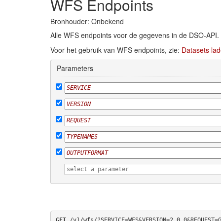
WFS Endpoints
Bronhouder: Onbekend
Alle WFS endpoints voor de gegevens in de DSO-API.
Voor het gebruik van WFS endpoints, zie:
Datasets lad
Parameters
GET
 /v1/wfs/?SERVICE=WFS&VERSION=2.0.0&REQUEST=