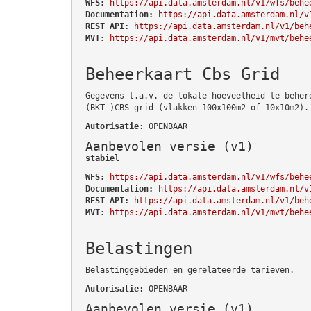
WFS:
https://api.data.amsterdam.nl/v1/wfs/behe
Documentation:
https://api.data.amsterdam.nl/v
REST API:
https://api.data.amsterdam.nl/v1/beh
MVT:
https://api.data.amsterdam.nl/v1/mvt/behe
Beheerkaart Cbs Grid
Gegevens t.a.v. de lokale hoeveelheid te beher
(BKT-)CBS-grid (vlakken 100x100m2 of 10x10m2).
Autorisatie
: OPENBAAR
Aanbevolen versie (v1)
stabiel
WFS:
https://api.data.amsterdam.nl/v1/wfs/behe
Documentation:
https://api.data.amsterdam.nl/v
REST API:
https://api.data.amsterdam.nl/v1/beh
MVT:
https://api.data.amsterdam.nl/v1/mvt/behe
Belastingen
Belastinggebieden en gerelateerde tarieven.
Autorisatie
: OPENBAAR
Aanbevolen versie (v1)