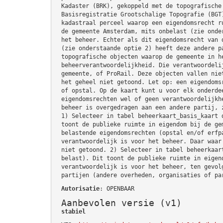
Kadaster (BRK), gekoppeld met de topografische
Basisregistratie Grootschalige Topografie (BGT
kadastraal perceel waarop een eigendomsrecht r
de gemeente Amsterdam, mits onbelast (zie onde
het beheer. Echter als dit eigendomsrecht van 
(zie onderstaande optie 2) heeft deze andere p
topografische objecten waarop de gemeente in h
beheerverantwoordelijkheid. Die verantwoordeli
gemeente, of ProRail. Deze objecten vallen nie
het geheel niet getoond. Let op: een eigendoms
of opstal. Op de kaart kunt u voor elk onderde
eigendomsrechten wel of geen verantwoordelijkh
beheer is overgedragen aan een andere partij, 
1) Selecteer in tabel beheerkaart_basis_kaart 
toont de publieke ruimte in eigendom bij de ge
belastende eigendomsrechten (opstal en/of erfp
verantwoordelijk is voor het beheer. Daar waar
niet getoond. 2) Selecteer in tabel beheerkaar
belast). Dit toont de publieke ruimte in eigen
verantwoordelijk is voor het beheer, ten gevol
partijen (andere overheden, organisaties of pa
Autorisatie
: OPENBAAR
Aanbevolen versie (v1)
stabiel