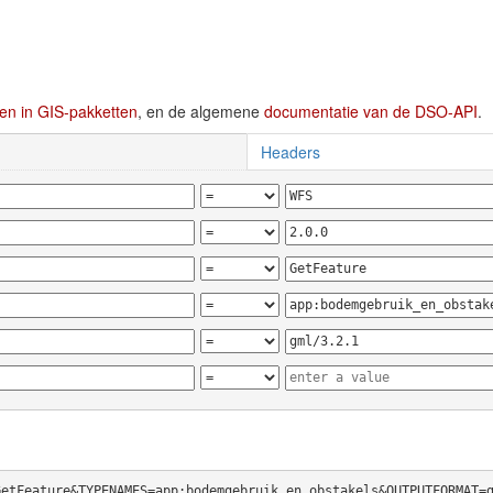
en in GIS-pakketten
, en de algemene
documentatie van de DSO-API
.
Headers
GetFeature&TYPENAMES=app:bodemgebruik_en_obstakels&OUTPUTFORMAT=