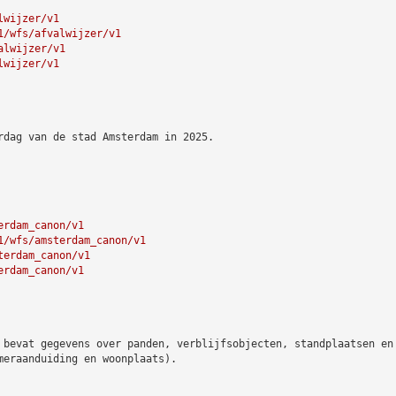
lwijzer/v1
1/wfs/afvalwijzer/v1
alwijzer/v1
lwijzer/v1
rdag van de stad Amsterdam in 2025.
erdam_canon/v1
1/wfs/amsterdam_canon/v1
terdam_canon/v1
erdam_canon/v1
 bevat gegevens over panden, verblijfsobjecten, standplaatsen en
meraanduiding en woonplaats).