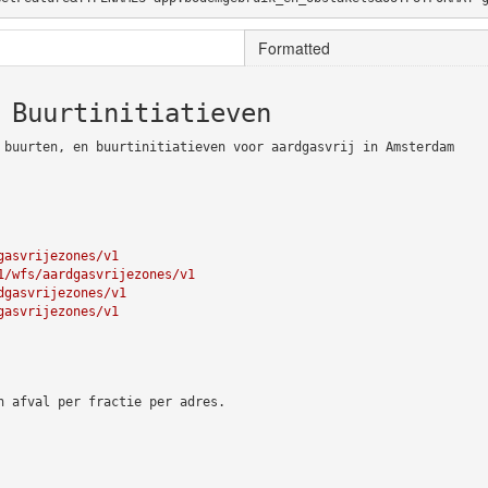
Formatted
 Buurtinitiatieven
 buurten, en buurtinitiatieven voor aardgasvrij in Amsterdam
gasvrijezones/v1
1/wfs/aardgasvrijezones/v1
dgasvrijezones/v1
gasvrijezones/v1
n afval per fractie per adres.