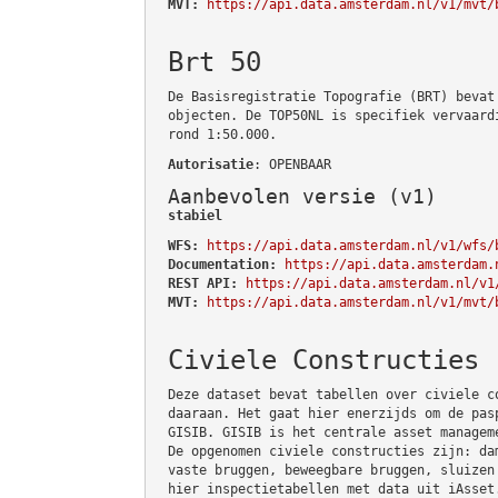
MVT:
https://api.data.amsterdam.nl/v1/mvt/
Brt 50
De Basisregistratie Topografie (BRT) bevat
objecten. De TOP50NL is specifiek vervaard
rond 1:50.000.
Autorisatie
: OPENBAAR
Aanbevolen versie (v1)
stabiel
WFS:
https://api.data.amsterdam.nl/v1/wfs/
Documentation:
https://api.data.amsterdam.
REST API:
https://api.data.amsterdam.nl/v1
MVT:
https://api.data.amsterdam.nl/v1/mvt/
Civiele Constructies
Deze dataset bevat tabellen over civiele c
daaraan. Het gaat hier enerzijds om de pas
GISIB. GISIB is het centrale asset managem
De opgenomen civiele constructies zijn: da
vaste bruggen, beweegbare bruggen, sluizen
hier inspectietabellen met data uit iAsset