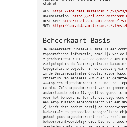
stabiel
WFS:
https://api.data.amsterdam.nl/v1/wfs/
Documentation:
https://api.data.amsterdam.
REST API:
https://api.data.amsterdam.nl/v1
MVT:
https://api.data.amsterdam.nl/v1/mvt/
Beheerkaart Basis
De Beheerkaart Publieke Ruimte is een comb
topografische informatie, namelijk van de 
eigendomsrecht rust van de gemeente Amster
vastgelegd in de Basisregistratie Kadaster
topografische objecten in de opdeling van 
in de Basisregistratie Grootschalige Topog
criterium van minimaal 20% overlap gehante
waarop een eigendomsrecht rust met het top
ruimte. Zo’n eigendomsrecht van de gemeent
onderstaande optie 1), geeft de gemeente i
voor het beheer. Echter als dit eigendomsr
een erop rustend eigendomsrecht van een an
2) heeft deze andere partij de beheerveran
kadastrale en gekoppelde topografische obj
geheel geen eigendomsrecht heeft, heeft de
beheerverantwoordelijkheid. Die verantwoor
overheden zoals provincie, waterschap of a