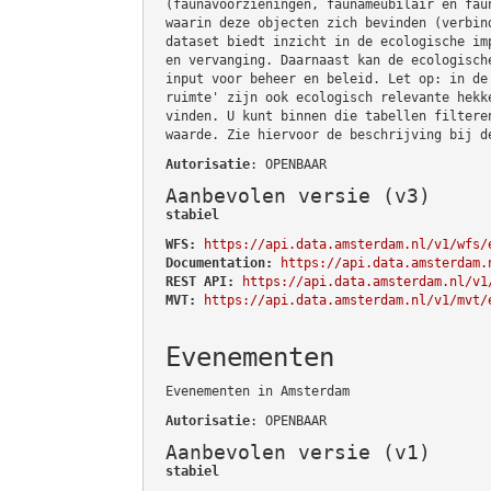
(faunavoorzieningen, faunameubilair en fau
waarin deze objecten zich bevinden (verbin
dataset biedt inzicht in de ecologische im
en vervanging. Daarnaast kan de ecologisch
input voor beheer en beleid. Let op: in de
ruimte' zijn ook ecologisch relevante hekk
vinden. U kunt binnen die tabellen filtere
waarde. Zie hiervoor de beschrijving bij d
Autorisatie
: OPENBAAR
Aanbevolen versie (v3)
stabiel
WFS:
https://api.data.amsterdam.nl/v1/wfs/
Documentation:
https://api.data.amsterdam.
REST API:
https://api.data.amsterdam.nl/v1
MVT:
https://api.data.amsterdam.nl/v1/mvt/
Evenementen
Evenementen in Amsterdam
Autorisatie
: OPENBAAR
Aanbevolen versie (v1)
stabiel