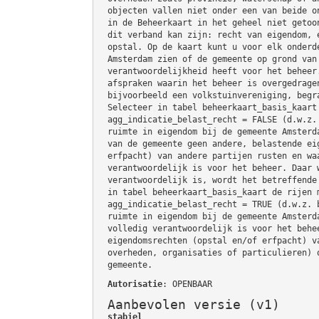
objecten vallen niet onder een van beide o
in de Beheerkaart in het geheel niet getoo
dit verband kan zijn: recht van eigendom, 
opstal. Op de kaart kunt u voor elk onderd
Amsterdam zien of de gemeente op grond van
verantwoordelijkheid heeft voor het beheer
afspraken waarin het beheer is overgedrage
bijvoorbeeld een volkstuinvereniging, begr
Selecteer in tabel beheerkaart_basis_kaart
agg_indicatie_belast_recht = FALSE (d.w.z.
ruimte in eigendom bij de gemeente Amsterd
van de gemeente geen andere, belastende ei
erfpacht) van andere partijen rusten en wa
verantwoordelijk is voor het beheer. Daar 
verantwoordelijk is, wordt het betreffende
in tabel beheerkaart_basis_kaart de rijen 
agg_indicatie_belast_recht = TRUE (d.w.z. 
ruimte in eigendom bij de gemeente Amsterd
volledig verantwoordelijk is voor het behe
eigendomsrechten (opstal en/of erfpacht) v
overheden, organisaties of particulieren) 
gemeente.
Autorisatie
: OPENBAAR
Aanbevolen versie (v1)
stabiel