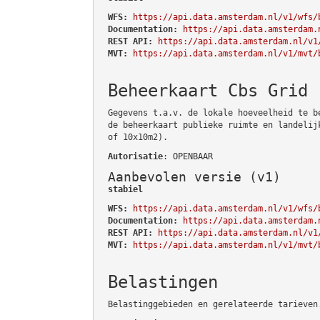
WFS:
https://api.data.amsterdam.nl/v1/wfs/
Documentation:
https://api.data.amsterdam.
REST API:
https://api.data.amsterdam.nl/v1
MVT:
https://api.data.amsterdam.nl/v1/mvt/
Beheerkaart Cbs Grid
Gegevens t.a.v. de lokale hoeveelheid te b
de beheerkaart publieke ruimte en landelij
of 10x10m2).
Autorisatie
: OPENBAAR
Aanbevolen versie (v1)
stabiel
WFS:
https://api.data.amsterdam.nl/v1/wfs/
Documentation:
https://api.data.amsterdam.
REST API:
https://api.data.amsterdam.nl/v1
MVT:
https://api.data.amsterdam.nl/v1/mvt/
Belastingen
Belastinggebieden en gerelateerde tarieven