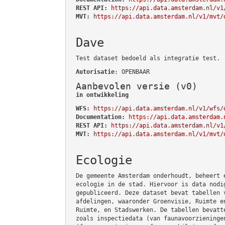
REST API:
https://api.data.amsterdam.nl/v1
MVT:
https://api.data.amsterdam.nl/v1/mvt/
Dave
Test dataset bedoeld als integratie test.
Autorisatie
: OPENBAAR
Aanbevolen versie (v0)
in ontwikkeling
WFS:
https://api.data.amsterdam.nl/v1/wfs/
Documentation:
https://api.data.amsterdam.
REST API:
https://api.data.amsterdam.nl/v1
MVT:
https://api.data.amsterdam.nl/v1/mvt/
Ecologie
De gemeente Amsterdam onderhoudt, beheert 
ecologie in de stad. Hiervoor is data nodi
gepubliceerd. Deze dataset bevat tabellen 
afdelingen, waaronder Groenvisie, Ruimte e
Ruimte, en Stadswerken. De tabellen bevatt
zoals inspectiedata (van faunavoorzieninge