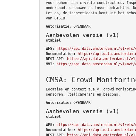
voor beheer aan civiele constructies. Insp
onderhoud, schouwen en losse opdrachten. D
Let op, de inspectiedata komt uit het behe
van GISIB.
Autorisatie
: OPENBAAR
Aanbevolen versie (v1)
stabiel
WFS:
https://api.data.amsterdam.nl/v1/wfs/
Documentation:
https://api.data.amsterdam.
REST API:
https://api.data.amsterdam.nl/v1
MVT:
https://api.data.amsterdam.nl/v1/mvt/
CMSA: Crowd Monitorin
Locaties en context t.a.v. crowd monitorin
sensoren, (tel)camera's en beacons.
Autorisatie
: OPENBAAR
Aanbevolen versie (v1)
stabiel
WFS:
https://api.data.amsterdam.nl/v1/wfs/
Documentation:
https://api.data.amsterdam.
REST API:
https://api.data.amsterdam.nl/v1