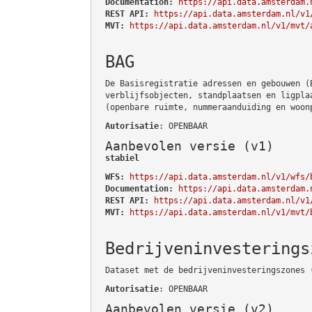
Documentation:
https://api.data.amsterdam.
REST API:
https://api.data.amsterdam.nl/v1
MVT:
https://api.data.amsterdam.nl/v1/mvt/
BAG
De Basisregistratie adressen en gebouwen (
verblijfsobjecten, standplaatsen en ligpla
(openbare ruimte, nummeraanduiding en woon
Autorisatie
: OPENBAAR
Aanbevolen versie (v1)
stabiel
WFS:
https://api.data.amsterdam.nl/v1/wfs/
Documentation:
https://api.data.amsterdam.
REST API:
https://api.data.amsterdam.nl/v1
MVT:
https://api.data.amsterdam.nl/v1/mvt/
Bedrijveninvesterings
Dataset met de bedrijveninvesteringszones 
Autorisatie
: OPENBAAR
Aanbevolen versie (v2)