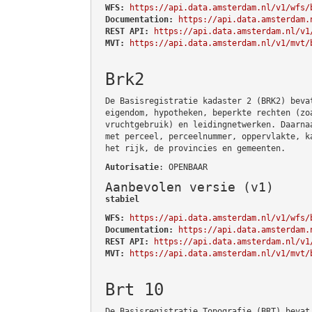
WFS:
https://api.data.amsterdam.nl/v1/wfs/
Documentation:
https://api.data.amsterdam.
REST API:
https://api.data.amsterdam.nl/v1
MVT:
https://api.data.amsterdam.nl/v1/mvt/
Brk2
De Basisregistratie kadaster 2 (BRK2) beva
eigendom, hypotheken, beperkte rechten (zo
vruchtgebruik) en leidingnetwerken. Daarna
met perceel, perceelnummer, oppervlakte, k
het rijk, de provincies en gemeenten.
Autorisatie
: OPENBAAR
Aanbevolen versie (v1)
stabiel
WFS:
https://api.data.amsterdam.nl/v1/wfs/
Documentation:
https://api.data.amsterdam.
REST API:
https://api.data.amsterdam.nl/v1
MVT:
https://api.data.amsterdam.nl/v1/mvt/
Brt 10
De Basisregistratie Topografie (BRT) bevat