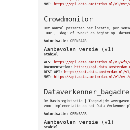
MVT:
https://api.data.amsterdam.nl/v1/mvt/
Crowdmonitor
Het aantal passanten per locatie, per sens
'uur', 'dag' of 'week' en begint op 'datum
Autorisatie
: OPENBAAR
Aanbevolen versie (v1)
stabiel
WFS:
https://api.data.amsterdam.nl/v1/wfs/
Documentation:
https://api.data.amsterdam.
REST API:
https://api.data.amsterdam.nl/v1
MVT:
https://api.data.amsterdam.nl/v1/mvt/
Dataverkenner_bagadre
De Basisregistratie | Toegewijde weergaven
voor implementatie op het Data Verkenner p
Autorisatie
: OPENBAAR
Aanbevolen versie (v1)
stabiel