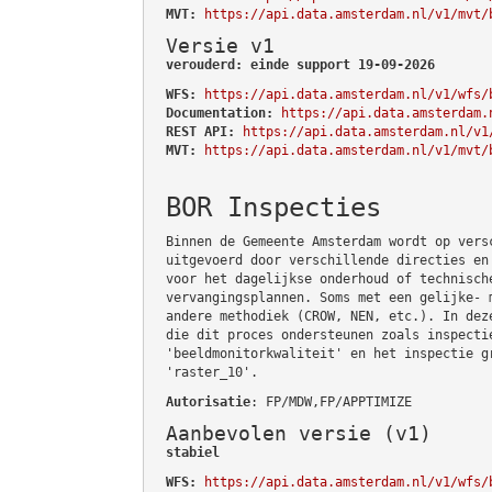
MVT:
https://api.data.amsterdam.nl/v1/mvt/
Versie v1
verouderd: einde support 19-09-2026
WFS:
https://api.data.amsterdam.nl/v1/wfs/
Documentation:
https://api.data.amsterdam.
REST API:
https://api.data.amsterdam.nl/v1
MVT:
https://api.data.amsterdam.nl/v1/mvt/
BOR Inspecties
Binnen de Gemeente Amsterdam wordt op vers
uitgevoerd door verschillende directies en
voor het dagelijkse onderhoud of technisch
vervangingsplannen. Soms met een gelijke- 
andere methodiek (CROW, NEN, etc.). In dez
die dit proces ondersteunen zoals inspecti
'beeldmonitorkwaliteit' en het inspectie g
'raster_10'.
Autorisatie
: FP/MDW,FP/APPTIMIZE
Aanbevolen versie (v1)
stabiel
WFS:
https://api.data.amsterdam.nl/v1/wfs/