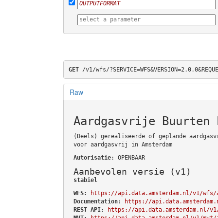
GET
 /v1/wfs/?SERVICE=WFS&VERSION=2.0.0&REQU
Raw
Aardgasvrije Buurten 
(Deels) gerealiseerde of geplande aardgasv
voor aardgasvrij in Amsterdam
Autorisatie
: OPENBAAR
Aanbevolen versie (v1)
stabiel
WFS:
https://api.data.amsterdam.nl/v1/wfs/
Documentation:
https://api.data.amsterdam.
REST API:
https://api.data.amsterdam.nl/v1
MVT:
https://api.data.amsterdam.nl/v1/mvt/