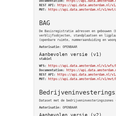
Documentation:
https://api.data.amsterdam.
REST API:
https://api.data.amsterdam.nl/v1
MVT:
https://api.data.amsterdam.nl/v1/mvt/
BAG
De Basisregistratie adressen en gebouwen (
verblijfsobjecten, standplaatsen en ligpla
(openbare ruimte, nummeraanduiding en woon
Autorisatie
: OPENBAAR
Aanbevolen versie (v1)
stabiel
WFS:
https://api.data.amsterdam.nl/v1/wfs/
Documentation:
https://api.data.amsterdam.
REST API:
https://api.data.amsterdam.nl/v1
MVT:
https://api.data.amsterdam.nl/v1/mvt/
Bedrijveninvesterings
Dataset met de bedrijveninvesteringszones 
Autorisatie
: OPENBAAR
Aanbevolen versie (v2)