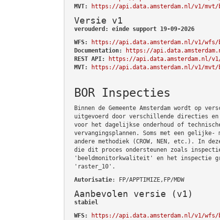
MVT:
https://api.data.amsterdam.nl/v1/mvt/
Versie v1
verouderd: einde support 19-09-2026
WFS:
https://api.data.amsterdam.nl/v1/wfs/
Documentation:
https://api.data.amsterdam.
REST API:
https://api.data.amsterdam.nl/v1
MVT:
https://api.data.amsterdam.nl/v1/mvt/
BOR Inspecties
Binnen de Gemeente Amsterdam wordt op vers
uitgevoerd door verschillende directies en
voor het dagelijkse onderhoud of technisch
vervangingsplannen. Soms met een gelijke- 
andere methodiek (CROW, NEN, etc.). In dez
die dit proces ondersteunen zoals inspecti
'beeldmonitorkwaliteit' en het inspectie g
'raster_10'.
Autorisatie
: FP/APPTIMIZE,FP/MDW
Aanbevolen versie (v1)
stabiel
WFS:
https://api.data.amsterdam.nl/v1/wfs/