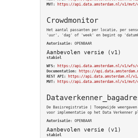
MVT:
https://api.data.amsterdam.nl/v1/mvt/
Crowdmonitor
Het aantal passanten per locatie, per sens
'uur', 'dag' of 'week' en begint op 'datum
Autorisatie
: OPENBAAR
Aanbevolen versie (v1)
stabiel
WFS:
https://api.data.amsterdam.nl/v1/wfs/
Documentation:
https://api.data.amsterdam.
REST API:
https://api.data.amsterdam.nl/v1
MVT:
https://api.data.amsterdam.nl/v1/mvt/
Dataverkenner_bagadre
De Basisregistratie | Toegewijde weergaven
voor implementatie op het Data Verkenner p
Autorisatie
: OPENBAAR
Aanbevolen versie (v1)
stabiel