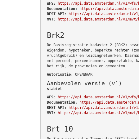
WFS:
https://api.data.amsterdam.nl/v1/wfs/
Documentation:
https://api.data.amsterdam.
REST API:
https://api.data.amsterdam.nl/v1
MVT:
https://api.data.amsterdam.nl/v1/mvt/
Brk2
De Basisregistratie kadaster 2 (BRK2) beva
eigendom, hypotheken, beperkte rechten (zo
vruchtgebruik) en leidingnetwerken. Daarna
met perceel, perceelnummer, oppervlakte, k
het rijk, de provincies en gemeenten.
Autorisatie
: OPENBAAR
Aanbevolen versie (v1)
stabiel
WFS:
https://api.data.amsterdam.nl/v1/wfs/
Documentation:
https://api.data.amsterdam.
REST API:
https://api.data.amsterdam.nl/v1
MVT:
https://api.data.amsterdam.nl/v1/mvt/
Brt 10
De Basisregistratie Topografie (BRT) bevat