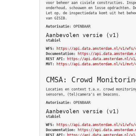
voor beheer aan civiele constructies. Insp
onderhoud, schouwen en losse opdrachten. D
Let op, de inspectiedata komt uit het behe
van GISIB.
Autorisatie
: OPENBAAR
Aanbevolen versie (v1)
stabiel
WFS:
https://api.data.amsterdam.nl/v1/wfs/
Documentation:
https://api.data.amsterdam.
REST API:
https://api.data.amsterdam.nl/v1
MVT:
https://api.data.amsterdam.nl/v1/mvt/
CMSA: Crowd Monitorin
Locaties en context t.a.v. crowd monitorin
sensoren, (tel)camera's en beacons.
Autorisatie
: OPENBAAR
Aanbevolen versie (v1)
stabiel
WFS:
https://api.data.amsterdam.nl/v1/wfs/
Documentation:
https://api.data.amsterdam.
REST API:
https://api.data.amsterdam.nl/v1