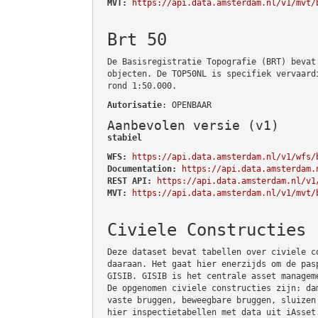
MVT:
https://api.data.amsterdam.nl/v1/mvt/
Brt 50
De Basisregistratie Topografie (BRT) bevat
objecten. De TOP50NL is specifiek vervaard
rond 1:50.000.
Autorisatie
: OPENBAAR
Aanbevolen versie (v1)
stabiel
WFS:
https://api.data.amsterdam.nl/v1/wfs/
Documentation:
https://api.data.amsterdam.
REST API:
https://api.data.amsterdam.nl/v1
MVT:
https://api.data.amsterdam.nl/v1/mvt/
Civiele Constructies
Deze dataset bevat tabellen over civiele c
daaraan. Het gaat hier enerzijds om de pas
GISIB. GISIB is het centrale asset managem
De opgenomen civiele constructies zijn: da
vaste bruggen, beweegbare bruggen, sluizen
hier inspectietabellen met data uit iAsset