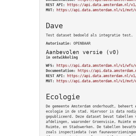
REST API:
https://api.data.amsterdam.nl/v1
MVT:
https://api.data.amsterdam.nl/v1/mvt/
Dave
Test dataset bedoeld als integratie test.
Autorisatie
: OPENBAAR
Aanbevolen versie (v0)
in ontwikkeling
WFS:
https://api.data.amsterdam.nl/v1/wfs/
Documentation:
https://api.data.amsterdam.
REST API:
https://api.data.amsterdam.nl/v1
MVT:
https://api.data.amsterdam.nl/v1/mvt/
Ecologie
De gemeente Amsterdam onderhoudt, beheert 
ecologie in de stad. Hiervoor is data nodi
gepubliceerd. Deze dataset bevat tabellen 
afdelingen, waaronder Groenvisie, Ruimte e
Ruimte, en Stadswerken. De tabellen bevatt
zoals inspectiedata (van faunavoorzieninge