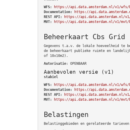
WFS:
https://api.data.amsterdam.nl/v1/wfs/
Documentation:
https://api.data.amsterdam.
REST API:
https://api.data.amsterdam.nl/v1
MVT:
https://api.data.amsterdam.nl/v1/mvt/
Beheerkaart Cbs Grid
Gegevens t.a.v. de lokale hoeveelheid te b
de beheerkaart publieke ruimte en landelij
of 10x10m2).
Autorisatie
: OPENBAAR
Aanbevolen versie (v1)
stabiel
WFS:
https://api.data.amsterdam.nl/v1/wfs/
Documentation:
https://api.data.amsterdam.
REST API:
https://api.data.amsterdam.nl/v1
MVT:
https://api.data.amsterdam.nl/v1/mvt/
Belastingen
Belastinggebieden en gerelateerde tarieven