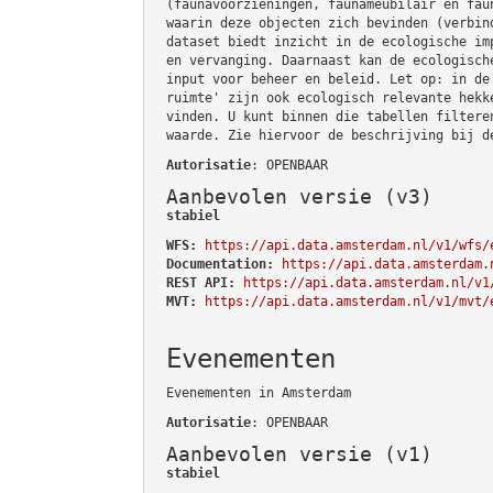
(faunavoorzieningen, faunameubilair en fau
waarin deze objecten zich bevinden (verbin
dataset biedt inzicht in de ecologische im
en vervanging. Daarnaast kan de ecologisch
input voor beheer en beleid. Let op: in de
ruimte' zijn ook ecologisch relevante hekk
vinden. U kunt binnen die tabellen filtere
waarde. Zie hiervoor de beschrijving bij d
Autorisatie
: OPENBAAR
Aanbevolen versie (v3)
stabiel
WFS:
https://api.data.amsterdam.nl/v1/wfs/
Documentation:
https://api.data.amsterdam.
REST API:
https://api.data.amsterdam.nl/v1
MVT:
https://api.data.amsterdam.nl/v1/mvt/
Evenementen
Evenementen in Amsterdam
Autorisatie
: OPENBAAR
Aanbevolen versie (v1)
stabiel