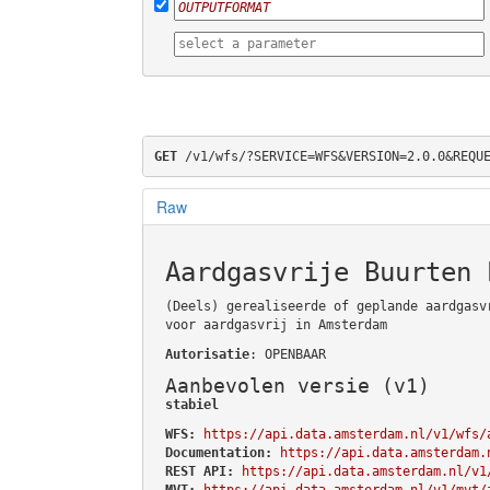
GET
 /v1/wfs/?SERVICE=WFS&VERSION=2.0.0&REQU
Raw
Aardgasvrije Buurten 
(Deels) gerealiseerde of geplande aardgasv
voor aardgasvrij in Amsterdam
Autorisatie
: OPENBAAR
Aanbevolen versie (v1)
stabiel
WFS:
https://api.data.amsterdam.nl/v1/wfs/
Documentation:
https://api.data.amsterdam.
REST API:
https://api.data.amsterdam.nl/v1
MVT:
https://api.data.amsterdam.nl/v1/mvt/