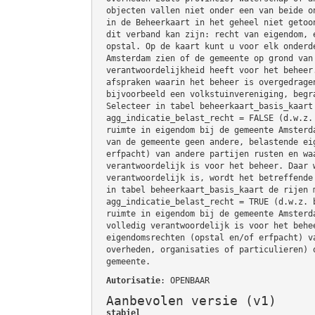
objecten vallen niet onder een van beide o
in de Beheerkaart in het geheel niet getoo
dit verband kan zijn: recht van eigendom, 
opstal. Op de kaart kunt u voor elk onderd
Amsterdam zien of de gemeente op grond van
verantwoordelijkheid heeft voor het beheer
afspraken waarin het beheer is overgedrage
bijvoorbeeld een volkstuinvereniging, begr
Selecteer in tabel beheerkaart_basis_kaart
agg_indicatie_belast_recht = FALSE (d.w.z.
ruimte in eigendom bij de gemeente Amsterd
van de gemeente geen andere, belastende ei
erfpacht) van andere partijen rusten en wa
verantwoordelijk is voor het beheer. Daar 
verantwoordelijk is, wordt het betreffende
in tabel beheerkaart_basis_kaart de rijen 
agg_indicatie_belast_recht = TRUE (d.w.z. 
ruimte in eigendom bij de gemeente Amsterd
volledig verantwoordelijk is voor het behe
eigendomsrechten (opstal en/of erfpacht) v
overheden, organisaties of particulieren) 
gemeente.
Autorisatie
: OPENBAAR
Aanbevolen versie (v1)
stabiel