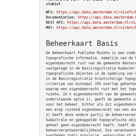
stabiel
WFS:
https://api.data.amsterdam.nl/v1/wfs/
Documentation:
https://api.data.amsterdam.
REST API:
https://api.data.amsterdam.nl/v1
MVT:
https://api.data.amsterdam.nl/v1/mvt/
Beheerkaart Basis
De Beheerkaart Publieke Ruimte is een comb
topografische informatie, namelijk van de 
eigendomsrecht rust van de gemeente Amster
vastgelegd in de Basisregistratie Kadaster
topografische objecten in de opdeling van 
in de Basisregistratie Grootschalige Topog
criterium van minimaal 20% overlap gehante
waarop een eigendomsrecht rust met het top
ruimte. Zo’n eigendomsrecht van de gemeent
onderstaande optie 1), geeft de gemeente i
voor het beheer. Echter als dit eigendomsr
een erop rustend eigendomsrecht van een an
2) heeft deze andere partij de beheerveran
kadastrale en gekoppelde topografische obj
geheel geen eigendomsrecht heeft, heeft de
beheerverantwoordelijkheid. Die verantwoor
overheden zoals provincie, waterschap of a