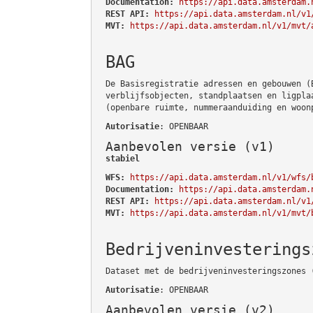
Documentation:
https://api.data.amsterdam.
REST API:
https://api.data.amsterdam.nl/v1
MVT:
https://api.data.amsterdam.nl/v1/mvt/
BAG
De Basisregistratie adressen en gebouwen (
verblijfsobjecten, standplaatsen en ligpla
(openbare ruimte, nummeraanduiding en woon
Autorisatie
: OPENBAAR
Aanbevolen versie (v1)
stabiel
WFS:
https://api.data.amsterdam.nl/v1/wfs/
Documentation:
https://api.data.amsterdam.
REST API:
https://api.data.amsterdam.nl/v1
MVT:
https://api.data.amsterdam.nl/v1/mvt/
Bedrijveninvesterings
Dataset met de bedrijveninvesteringszones 
Autorisatie
: OPENBAAR
Aanbevolen versie (v2)