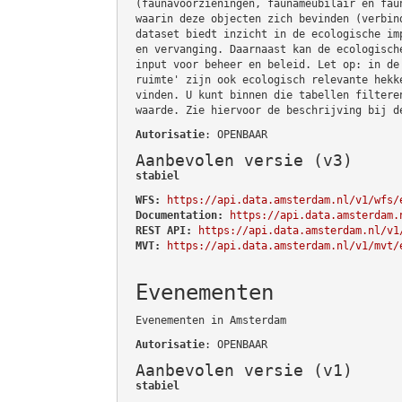
(faunavoorzieningen, faunameubilair en fau
waarin deze objecten zich bevinden (verbin
dataset biedt inzicht in de ecologische im
en vervanging. Daarnaast kan de ecologisch
input voor beheer en beleid. Let op: in de
ruimte' zijn ook ecologisch relevante hekk
vinden. U kunt binnen die tabellen filtere
waarde. Zie hiervoor de beschrijving bij d
Autorisatie
: OPENBAAR
Aanbevolen versie (v3)
stabiel
WFS:
https://api.data.amsterdam.nl/v1/wfs/
Documentation:
https://api.data.amsterdam.
REST API:
https://api.data.amsterdam.nl/v1
MVT:
https://api.data.amsterdam.nl/v1/mvt/
Evenementen
Evenementen in Amsterdam
Autorisatie
: OPENBAAR
Aanbevolen versie (v1)
stabiel