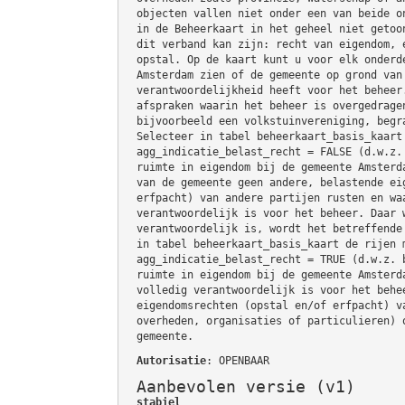
objecten vallen niet onder een van beide o
in de Beheerkaart in het geheel niet getoo
dit verband kan zijn: recht van eigendom, 
opstal. Op de kaart kunt u voor elk onderd
Amsterdam zien of de gemeente op grond van
verantwoordelijkheid heeft voor het beheer
afspraken waarin het beheer is overgedrage
bijvoorbeeld een volkstuinvereniging, begr
Selecteer in tabel beheerkaart_basis_kaart
agg_indicatie_belast_recht = FALSE (d.w.z.
ruimte in eigendom bij de gemeente Amsterd
van de gemeente geen andere, belastende ei
erfpacht) van andere partijen rusten en wa
verantwoordelijk is voor het beheer. Daar 
verantwoordelijk is, wordt het betreffende
in tabel beheerkaart_basis_kaart de rijen 
agg_indicatie_belast_recht = TRUE (d.w.z. 
ruimte in eigendom bij de gemeente Amsterd
volledig verantwoordelijk is voor het behe
eigendomsrechten (opstal en/of erfpacht) v
overheden, organisaties of particulieren) 
gemeente.
Autorisatie
: OPENBAAR
Aanbevolen versie (v1)
stabiel