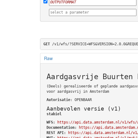
GET
 /v1/wfs/?SERVICE=WFS&VERSION=2.0.0&REQU
Raw
Aardgasvrije Buurten 
(Deels) gerealiseerde of geplande aardgasv
voor aardgasvrij in Amsterdam
Autorisatie
: OPENBAAR
Aanbevolen versie (v1)
stabiel
WFS:
https://api.data.amsterdam.nl/v1/wfs/
Documentation:
https://api.data.amsterdam.
REST API:
https://api.data.amsterdam.nl/v1
MVT:
https://api.data.amsterdam.nl/v1/mvt/