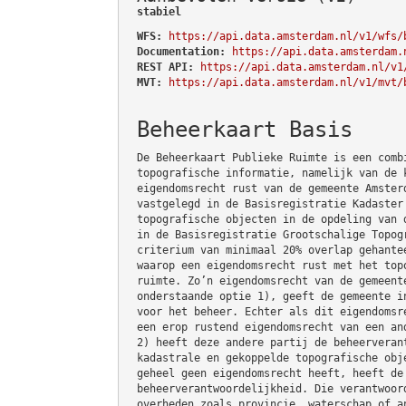
stabiel
WFS:
https://api.data.amsterdam.nl/v1/wfs/
Documentation:
https://api.data.amsterdam.
REST API:
https://api.data.amsterdam.nl/v1
MVT:
https://api.data.amsterdam.nl/v1/mvt/
Beheerkaart Basis
De Beheerkaart Publieke Ruimte is een comb
topografische informatie, namelijk van de 
eigendomsrecht rust van de gemeente Amster
vastgelegd in de Basisregistratie Kadaster
topografische objecten in de opdeling van 
in de Basisregistratie Grootschalige Topog
criterium van minimaal 20% overlap gehante
waarop een eigendomsrecht rust met het top
ruimte. Zo’n eigendomsrecht van de gemeent
onderstaande optie 1), geeft de gemeente i
voor het beheer. Echter als dit eigendomsr
een erop rustend eigendomsrecht van een an
2) heeft deze andere partij de beheerveran
kadastrale en gekoppelde topografische obj
geheel geen eigendomsrecht heeft, heeft de
beheerverantwoordelijkheid. Die verantwoor
overheden zoals provincie, waterschap of a