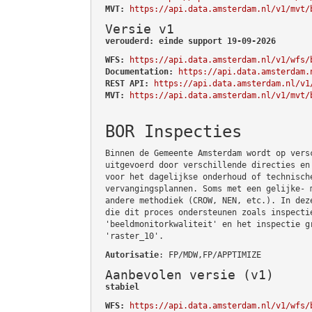
MVT:
https://api.data.amsterdam.nl/v1/mvt/
Versie v1
verouderd: einde support 19-09-2026
WFS:
https://api.data.amsterdam.nl/v1/wfs/
Documentation:
https://api.data.amsterdam.
REST API:
https://api.data.amsterdam.nl/v1
MVT:
https://api.data.amsterdam.nl/v1/mvt/
BOR Inspecties
Binnen de Gemeente Amsterdam wordt op vers
uitgevoerd door verschillende directies en
voor het dagelijkse onderhoud of technisch
vervangingsplannen. Soms met een gelijke- 
andere methodiek (CROW, NEN, etc.). In dez
die dit proces ondersteunen zoals inspecti
'beeldmonitorkwaliteit' en het inspectie g
'raster_10'.
Autorisatie
: FP/MDW,FP/APPTIMIZE
Aanbevolen versie (v1)
stabiel
WFS:
https://api.data.amsterdam.nl/v1/wfs/