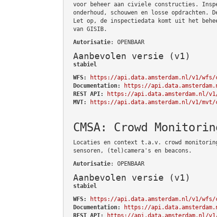
voor beheer aan civiele constructies. Insp
onderhoud, schouwen en losse opdrachten. D
Let op, de inspectiedata komt uit het behe
van GISIB.
Autorisatie
: OPENBAAR
Aanbevolen versie (v1)
stabiel
WFS:
https://api.data.amsterdam.nl/v1/wfs/
Documentation:
https://api.data.amsterdam.
REST API:
https://api.data.amsterdam.nl/v1
MVT:
https://api.data.amsterdam.nl/v1/mvt/
CMSA: Crowd Monitorin
Locaties en context t.a.v. crowd monitorin
sensoren, (tel)camera's en beacons.
Autorisatie
: OPENBAAR
Aanbevolen versie (v1)
stabiel
WFS:
https://api.data.amsterdam.nl/v1/wfs/
Documentation:
https://api.data.amsterdam.
REST API:
https://api.data.amsterdam.nl/v1