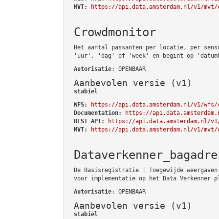
MVT:
https://api.data.amsterdam.nl/v1/mvt/
Crowdmonitor
Het aantal passanten per locatie, per sens
'uur', 'dag' of 'week' en begint op 'datum
Autorisatie
: OPENBAAR
Aanbevolen versie (v1)
stabiel
WFS:
https://api.data.amsterdam.nl/v1/wfs/
Documentation:
https://api.data.amsterdam.
REST API:
https://api.data.amsterdam.nl/v1
MVT:
https://api.data.amsterdam.nl/v1/mvt/
Dataverkenner_bagadre
De Basisregistratie | Toegewijde weergaven
voor implementatie op het Data Verkenner p
Autorisatie
: OPENBAAR
Aanbevolen versie (v1)
stabiel