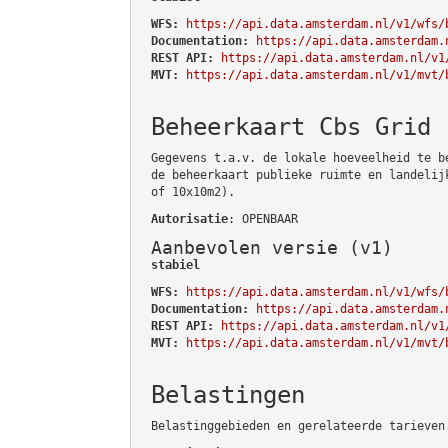
WFS:
https://api.data.amsterdam.nl/v1/wfs/
Documentation:
https://api.data.amsterdam.
REST API:
https://api.data.amsterdam.nl/v1
MVT:
https://api.data.amsterdam.nl/v1/mvt/
Beheerkaart Cbs Grid
Gegevens t.a.v. de lokale hoeveelheid te b
de beheerkaart publieke ruimte en landelij
of 10x10m2).
Autorisatie
: OPENBAAR
Aanbevolen versie (v1)
stabiel
WFS:
https://api.data.amsterdam.nl/v1/wfs/
Documentation:
https://api.data.amsterdam.
REST API:
https://api.data.amsterdam.nl/v1
MVT:
https://api.data.amsterdam.nl/v1/mvt/
Belastingen
Belastinggebieden en gerelateerde tarieven