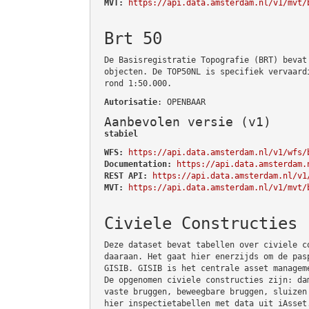
MVT:
https://api.data.amsterdam.nl/v1/mvt/
Brt 50
De Basisregistratie Topografie (BRT) bevat
objecten. De TOP50NL is specifiek vervaard
rond 1:50.000.
Autorisatie
: OPENBAAR
Aanbevolen versie (v1)
stabiel
WFS:
https://api.data.amsterdam.nl/v1/wfs/
Documentation:
https://api.data.amsterdam.
REST API:
https://api.data.amsterdam.nl/v1
MVT:
https://api.data.amsterdam.nl/v1/mvt/
Civiele Constructies
Deze dataset bevat tabellen over civiele c
daaraan. Het gaat hier enerzijds om de pas
GISIB. GISIB is het centrale asset managem
De opgenomen civiele constructies zijn: da
vaste bruggen, beweegbare bruggen, sluizen
hier inspectietabellen met data uit iAsset