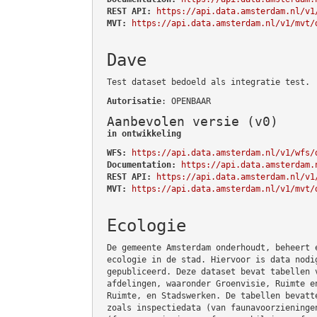
REST API:
https://api.data.amsterdam.nl/v1
MVT:
https://api.data.amsterdam.nl/v1/mvt/
Dave
Test dataset bedoeld als integratie test.
Autorisatie
: OPENBAAR
Aanbevolen versie (v0)
in ontwikkeling
WFS:
https://api.data.amsterdam.nl/v1/wfs/
Documentation:
https://api.data.amsterdam.
REST API:
https://api.data.amsterdam.nl/v1
MVT:
https://api.data.amsterdam.nl/v1/mvt/
Ecologie
De gemeente Amsterdam onderhoudt, beheert 
ecologie in de stad. Hiervoor is data nodi
gepubliceerd. Deze dataset bevat tabellen 
afdelingen, waaronder Groenvisie, Ruimte e
Ruimte, en Stadswerken. De tabellen bevatt
zoals inspectiedata (van faunavoorzieninge