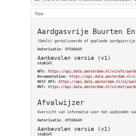
Raw
Aardgasvrije Buurten En
(Deels) gerealiseerde of geplande aardgasvrije
Autorisatie
: OPENBAAR
Aanbevolen versie (v1)
stabiel
WFS:
https://api.data.amsterdam.nl/v1/wfs/aard
Documentation:
https://api.data.amsterdam.nl/v
REST API:
https://api.data.amsterdam.nl/v1/aar
MVT:
https://api.data.amsterdam.nl/v1/mvt/aard
Afvalwijzer
Overzicht van informatie voor het aanbieden va
Autorisatie
: OPENBAAR
Aanbevolen versie (v1)
stabiel