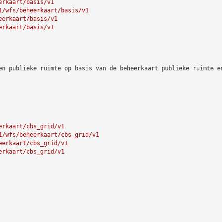
erkaart/basis/v1
1/wfs/beheerkaart/basis/v1
eerkaart/basis/v1
erkaart/basis/v1
en publieke ruimte op basis van de beheerkaart publieke ruimte e
erkaart/cbs_grid/v1
1/wfs/beheerkaart/cbs_grid/v1
eerkaart/cbs_grid/v1
erkaart/cbs_grid/v1