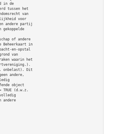
d in de
erd tussen het
ndomsrecht van
lijkheid voor
en andere partij
n gekoppelde
schap of andere
e Beheerkaart in
pacht-en-opstal
grond van
raken waarin het
rtvereniging.).
. onbelast). Dit
geen andere,
ledig
fende object
= TRUE (d.w.z.
volledig
n andere