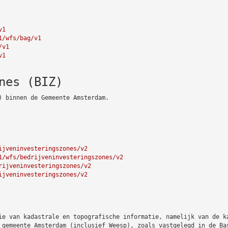
v1
1/wfs/bag/v1
/v1
v1
nes (BIZ)
) binnen de Gemeente Amsterdam.
ijveninvesteringszones/v2
1/wfs/bedrijveninvesteringszones/v2
rijveninvesteringszones/v2
ijveninvesteringszones/v2
ie van kadastrale en topografische informatie, namelijk van de k
 gemeente Amsterdam (inclusief Weesp), zoals vastgelegd in de Ba