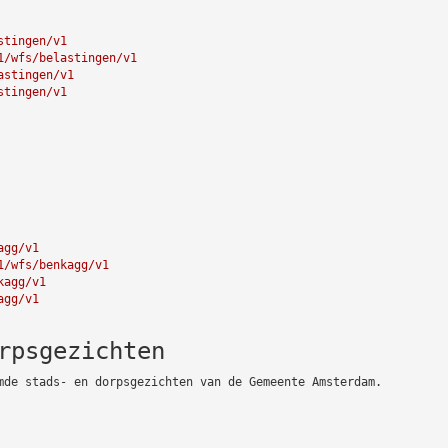
stingen/v1
1/wfs/belastingen/v1
astingen/v1
stingen/v1
agg/v1
1/wfs/benkagg/v1
kagg/v1
agg/v1
rpsgezichten
mde stads- en dorpsgezichten van de Gemeente Amsterdam.