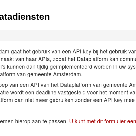
atadiensten
 gaat het gebruik van een API key bij het gebruik van A
k maakt van haar APIs, zodat het Dataplatform kan comm
PI's kunnen dan tijdig geïmplementeerd worden in uw sys
latform van gemeente Amsterdam.
roep van een API van het Dataplatform van gemeente Am
satie wordt een deadline vastgesteld voor het moment v
atform dan niet meer gebruiken zonder een API key mee 
temen hierop aan te passen.
U kunt met dit formulier e