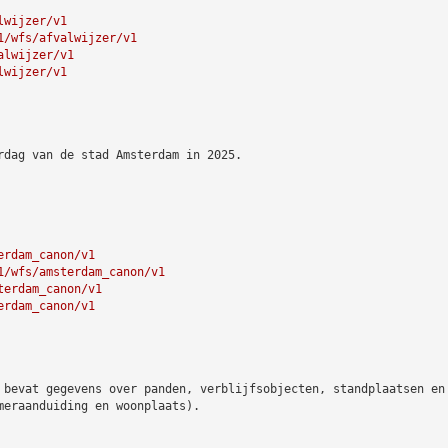
lwijzer/v1
1/wfs/afvalwijzer/v1
alwijzer/v1
lwijzer/v1
rdag van de stad Amsterdam in 2025.
erdam_canon/v1
1/wfs/amsterdam_canon/v1
terdam_canon/v1
erdam_canon/v1
 bevat gegevens over panden, verblijfsobjecten, standplaatsen en
meraanduiding en woonplaats).