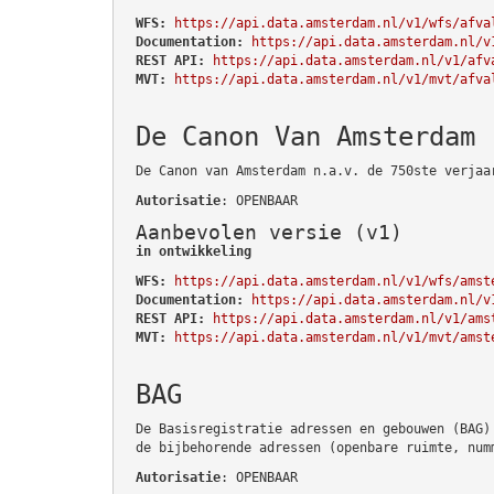
WFS:
https://api.data.amsterdam.nl/v1/wfs/afva
Documentation:
https://api.data.amsterdam.nl/v
REST API:
https://api.data.amsterdam.nl/v1/afv
MVT:
https://api.data.amsterdam.nl/v1/mvt/afva
De Canon Van Amsterdam
De Canon van Amsterdam n.a.v. de 750ste verjaa
Autorisatie
: OPENBAAR
Aanbevolen versie (v1)
in ontwikkeling
WFS:
https://api.data.amsterdam.nl/v1/wfs/amst
Documentation:
https://api.data.amsterdam.nl/v
REST API:
https://api.data.amsterdam.nl/v1/ams
MVT:
https://api.data.amsterdam.nl/v1/mvt/amst
BAG
De Basisregistratie adressen en gebouwen (BAG)
de bijbehorende adressen (openbare ruimte, num
Autorisatie
: OPENBAAR