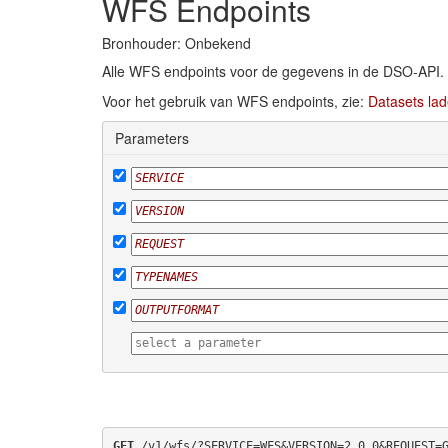
WFS Endpoints
Bronhouder: Onbekend
Alle WFS endpoints voor de gegevens in de DSO-API.
Voor het gebruik van WFS endpoints, zie:
Datasets lad
Parameters
GET
 /v1/wfs/?SERVICE=WFS&VERSION=2.0.0&REQUEST=