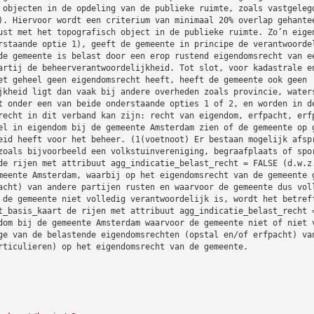
 objecten in de opdeling van de publieke ruimte, zoals vastgeleg
). Hiervoor wordt een criterium van minimaal 20% overlap gehante
ust met het topografisch object in de publieke ruimte. Zo’n eige
rstaande optie 1), geeft de gemeente in principe de verantwoorde
de gemeente is belast door een erop rustend eigendomsrecht van e
artij de beheerverantwoordelijkheid. Tot slot, voor kadastrale e
et geheel geen eigendomsrecht heeft, heeft de gemeente ook geen
jkheid ligt dan vaak bij andere overheden zoals provincie, water
t onder een van beide onderstaande opties 1 of 2, en worden in d
recht in dit verband kan zijn: recht van eigendom, erfpacht, erf
el in eigendom bij de gemeente Amsterdam zien of de gemeente op 
eid heeft voor het beheer. (1(voetnoot) Er bestaan mogelijk afsp
zoals bijvoorbeeld een volkstuinvereniging, begraafplaats of spo
de rijen met attribuut agg_indicatie_belast_recht = FALSE (d.w.z
meente Amsterdam, waarbij op het eigendomsrecht van de gemeente 
acht) van andere partijen rusten en waarvoor de gemeente dus vol
 de gemeente niet volledig verantwoordelijk is, wordt het betref
t_basis_kaart de rijen met attribuut agg_indicatie_belast_recht 
dom bij de gemeente Amsterdam waarvoor de gemeente niet of niet 
ge van de belastende eigendomsrechten (opstal en/of erfpacht) va
rticulieren) op het eigendomsrecht van de gemeente.