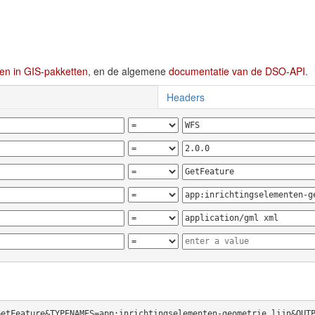
en in GIS-pakketten
, en de algemene
documentatie van de DSO-API
.
Headers
GetFeature&TYPENAMES=app:inrichtingselementen-geometrie_lijn&OUT