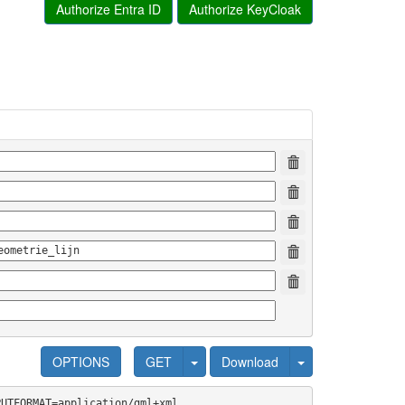
Authorize Entra ID
Authorize KeyCloak
OPTIONS
GET
Download
PUTFORMAT=application/gml+xml