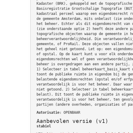
Kadaster (BRK), gekoppeld met de topografische
Basisregistratie Grootschalige Topografie (BGT
kadastraal perceel waarop een eigendomsrecht r
de gemeente Amsterdam, mits onbelast (zie onde
het beheer. Echter als dit eigendomsrecht van 
(zie onderstaande optie 2) heeft deze andere p
topografische objecten waarop de gemeente in h
beheerverantwoordelijkheid. Die verantwoordeli
gemeente, of ProRail. Deze objecten vallen nie
het geheel niet getoond. Let op: een eigendoms
of opstal. Op de kaart kunt u voor elk onderde
eigendomsrechten wel of geen verantwoordelijkh
beheer is overgedragen aan een andere partij, 
1) Selecteer in tabel beheerkaart_basis_kaart 
toont de publieke ruimte in eigendom bij de ge
belastende eigendomsrechten (opstal en/of erfp
verantwoordelijk is voor het beheer. Daar waar
niet getoond. 2) Selecteer in tabel beheerkaar
belast). Dit toont de publieke ruimte in eigen
verantwoordelijk is voor het beheer, ten gevol
partijen (andere overheden, organisaties of pa
Autorisatie
: OPENBAAR
Aanbevolen versie (v1)
stabiel