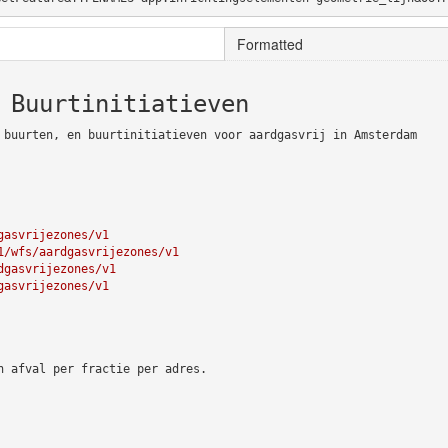
Formatted
 Buurtinitiatieven
 buurten, en buurtinitiatieven voor aardgasvrij in Amsterdam
gasvrijezones/v1
1/wfs/aardgasvrijezones/v1
dgasvrijezones/v1
gasvrijezones/v1
n afval per fractie per adres.