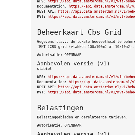
WFS:
https://api.data.amsterdam.nl/v1/wfs/behe
Documentation:
https://api.data.amsterdam.nl/v
REST API:
https://api.data.amsterdam.nl/v1/beh
MVT:
https://api.data.amsterdam.nl/v1/mvt/behe
Beheerkaart Cbs Grid
Gegevens t.a.v. de lokale hoeveelheid te beher
(BKT-)CBS-grid (vlakken 100x100m2 of 10x10m2).
Autorisatie
: OPENBAAR
Aanbevolen versie (v1)
stabiel
WFS:
https://api.data.amsterdam.nl/v1/wfs/behe
Documentation:
https://api.data.amsterdam.nl/v
REST API:
https://api.data.amsterdam.nl/v1/beh
MVT:
https://api.data.amsterdam.nl/v1/mvt/behe
Belastingen
Belastinggebieden en gerelateerde tarieven.
Autorisatie
: OPENBAAR
Aanbevolen versie (v1)