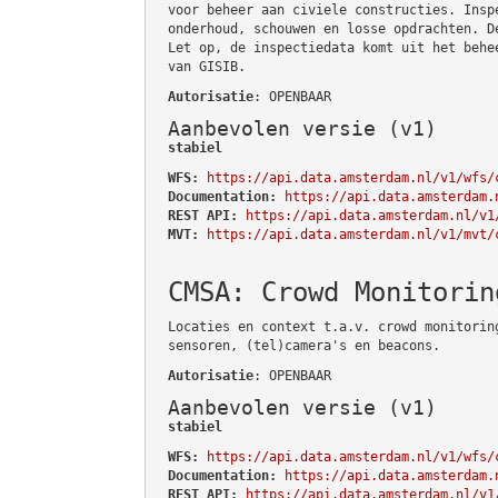
voor beheer aan civiele constructies. Insp
onderhoud, schouwen en losse opdrachten. D
Let op, de inspectiedata komt uit het behe
van GISIB.
Autorisatie
: OPENBAAR
Aanbevolen versie (v1)
stabiel
WFS:
https://api.data.amsterdam.nl/v1/wfs/
Documentation:
https://api.data.amsterdam.
REST API:
https://api.data.amsterdam.nl/v1
MVT:
https://api.data.amsterdam.nl/v1/mvt/
CMSA: Crowd Monitorin
Locaties en context t.a.v. crowd monitorin
sensoren, (tel)camera's en beacons.
Autorisatie
: OPENBAAR
Aanbevolen versie (v1)
stabiel
WFS:
https://api.data.amsterdam.nl/v1/wfs/
Documentation:
https://api.data.amsterdam.
REST API:
https://api.data.amsterdam.nl/v1