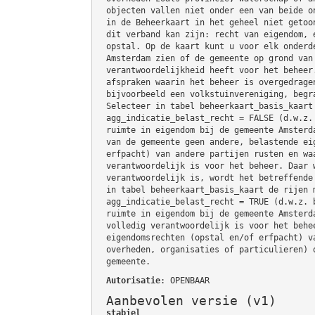
objecten vallen niet onder een van beide o
in de Beheerkaart in het geheel niet getoo
dit verband kan zijn: recht van eigendom, 
opstal. Op de kaart kunt u voor elk onderd
Amsterdam zien of de gemeente op grond van
verantwoordelijkheid heeft voor het beheer
afspraken waarin het beheer is overgedrage
bijvoorbeeld een volkstuinvereniging, begr
Selecteer in tabel beheerkaart_basis_kaart
agg_indicatie_belast_recht = FALSE (d.w.z.
ruimte in eigendom bij de gemeente Amsterd
van de gemeente geen andere, belastende ei
erfpacht) van andere partijen rusten en wa
verantwoordelijk is voor het beheer. Daar 
verantwoordelijk is, wordt het betreffende
in tabel beheerkaart_basis_kaart de rijen 
agg_indicatie_belast_recht = TRUE (d.w.z. 
ruimte in eigendom bij de gemeente Amsterd
volledig verantwoordelijk is voor het behe
eigendomsrechten (opstal en/of erfpacht) v
overheden, organisaties of particulieren) 
gemeente.
Autorisatie
: OPENBAAR
Aanbevolen versie (v1)
stabiel