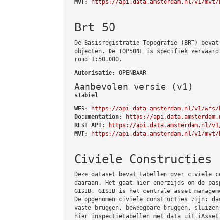
MVT:
https://api.data.amsterdam.nl/v1/mvt/
Brt 50
De Basisregistratie Topografie (BRT) bevat
objecten. De TOP50NL is specifiek vervaard
rond 1:50.000.
Autorisatie
: OPENBAAR
Aanbevolen versie (v1)
stabiel
WFS:
https://api.data.amsterdam.nl/v1/wfs/
Documentation:
https://api.data.amsterdam.
REST API:
https://api.data.amsterdam.nl/v1
MVT:
https://api.data.amsterdam.nl/v1/mvt/
Civiele Constructies
Deze dataset bevat tabellen over civiele c
daaraan. Het gaat hier enerzijds om de pas
GISIB. GISIB is het centrale asset managem
De opgenomen civiele constructies zijn: da
vaste bruggen, beweegbare bruggen, sluizen
hier inspectietabellen met data uit iAsset