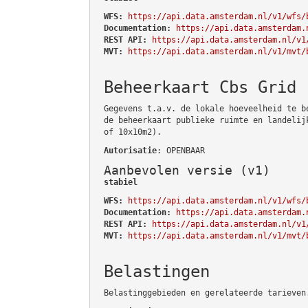
WFS:
https://api.data.amsterdam.nl/v1/wfs/
Documentation:
https://api.data.amsterdam.
REST API:
https://api.data.amsterdam.nl/v1
MVT:
https://api.data.amsterdam.nl/v1/mvt/
Beheerkaart Cbs Grid
Gegevens t.a.v. de lokale hoeveelheid te b
de beheerkaart publieke ruimte en landelij
of 10x10m2).
Autorisatie
: OPENBAAR
Aanbevolen versie (v1)
stabiel
WFS:
https://api.data.amsterdam.nl/v1/wfs/
Documentation:
https://api.data.amsterdam.
REST API:
https://api.data.amsterdam.nl/v1
MVT:
https://api.data.amsterdam.nl/v1/mvt/
Belastingen
Belastinggebieden en gerelateerde tarieven