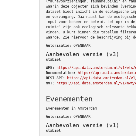
(faunavoorzieningen, faunameubilair en fau
waarin deze objecten zich bevinden (verbin
dataset biedt inzicht in de ecologische im
en vervanging. Daarnaast kan de ecologisch
input voor beheer en beleid. Let op: in de
ruimte' zijn ook ecologisch relevante hekk
vinden. U kunt binnen die tabellen filtere
waarde. Zie hiervoor de beschrijving bij d
Autorisatie
: OPENBAAR
Aanbevolen versie (v3)
stabiel
WFS:
https://api.data.amsterdam.nl/v1/wfs/
Documentation:
https://api.data.amsterdam.
REST API:
https://api.data.amsterdam.nl/v1
MVT:
https://api.data.amsterdam.nl/v1/mvt/
Evenementen
Evenementen in Amsterdam
Autorisatie
: OPENBAAR
Aanbevolen versie (v1)
stabiel