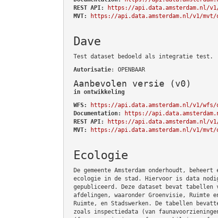
REST API:
https://api.data.amsterdam.nl/v1
MVT:
https://api.data.amsterdam.nl/v1/mvt/
Dave
Test dataset bedoeld als integratie test.
Autorisatie
: OPENBAAR
Aanbevolen versie (v0)
in ontwikkeling
WFS:
https://api.data.amsterdam.nl/v1/wfs/
Documentation:
https://api.data.amsterdam.
REST API:
https://api.data.amsterdam.nl/v1
MVT:
https://api.data.amsterdam.nl/v1/mvt/
Ecologie
De gemeente Amsterdam onderhoudt, beheert 
ecologie in de stad. Hiervoor is data nodi
gepubliceerd. Deze dataset bevat tabellen 
afdelingen, waaronder Groenvisie, Ruimte e
Ruimte, en Stadswerken. De tabellen bevatt
zoals inspectiedata (van faunavoorzieninge