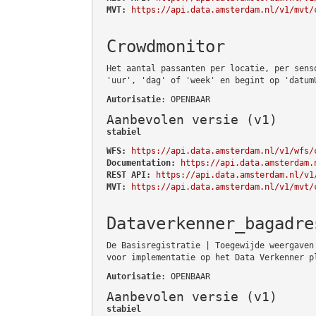
MVT:
https://api.data.amsterdam.nl/v1/mvt/
Crowdmonitor
Het aantal passanten per locatie, per sens
'uur', 'dag' of 'week' en begint op 'datum
Autorisatie
: OPENBAAR
Aanbevolen versie (v1)
stabiel
WFS:
https://api.data.amsterdam.nl/v1/wfs/
Documentation:
https://api.data.amsterdam.
REST API:
https://api.data.amsterdam.nl/v1
MVT:
https://api.data.amsterdam.nl/v1/mvt/
Dataverkenner_bagadre
De Basisregistratie | Toegewijde weergaven
voor implementatie op het Data Verkenner p
Autorisatie
: OPENBAAR
Aanbevolen versie (v1)
stabiel