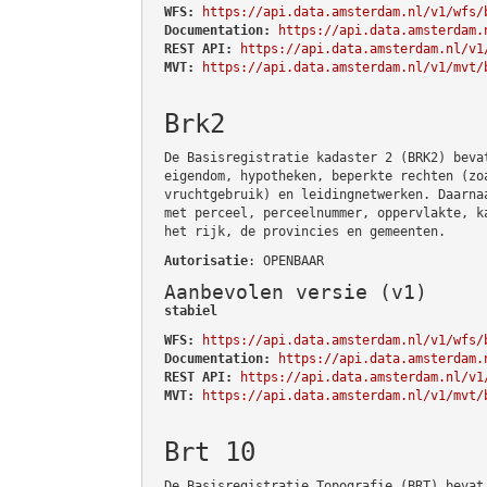
WFS:
https://api.data.amsterdam.nl/v1/wfs/
Documentation:
https://api.data.amsterdam.
REST API:
https://api.data.amsterdam.nl/v1
MVT:
https://api.data.amsterdam.nl/v1/mvt/
Brk2
De Basisregistratie kadaster 2 (BRK2) beva
eigendom, hypotheken, beperkte rechten (zo
vruchtgebruik) en leidingnetwerken. Daarna
met perceel, perceelnummer, oppervlakte, k
het rijk, de provincies en gemeenten.
Autorisatie
: OPENBAAR
Aanbevolen versie (v1)
stabiel
WFS:
https://api.data.amsterdam.nl/v1/wfs/
Documentation:
https://api.data.amsterdam.
REST API:
https://api.data.amsterdam.nl/v1
MVT:
https://api.data.amsterdam.nl/v1/mvt/
Brt 10
De Basisregistratie Topografie (BRT) bevat