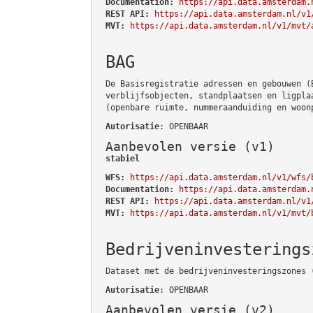
Documentation:
https://api.data.amsterdam.
REST API:
https://api.data.amsterdam.nl/v1
MVT:
https://api.data.amsterdam.nl/v1/mvt/
BAG
De Basisregistratie adressen en gebouwen (
verblijfsobjecten, standplaatsen en ligpla
(openbare ruimte, nummeraanduiding en woon
Autorisatie
: OPENBAAR
Aanbevolen versie (v1)
stabiel
WFS:
https://api.data.amsterdam.nl/v1/wfs/
Documentation:
https://api.data.amsterdam.
REST API:
https://api.data.amsterdam.nl/v1
MVT:
https://api.data.amsterdam.nl/v1/mvt/
Bedrijveninvesterings
Dataset met de bedrijveninvesteringszones 
Autorisatie
: OPENBAAR
Aanbevolen versie (v2)