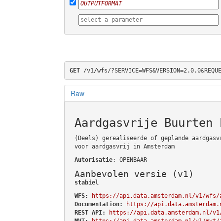
GET
 /v1/wfs/?SERVICE=WFS&VERSION=2.0.0&REQU
Raw
Aardgasvrije Buurten 
(Deels) gerealiseerde of geplande aardgasv
voor aardgasvrij in Amsterdam
Autorisatie
: OPENBAAR
Aanbevolen versie (v1)
stabiel
WFS:
https://api.data.amsterdam.nl/v1/wfs/
Documentation:
https://api.data.amsterdam.
REST API:
https://api.data.amsterdam.nl/v1
MVT:
https://api.data.amsterdam.nl/v1/mvt/