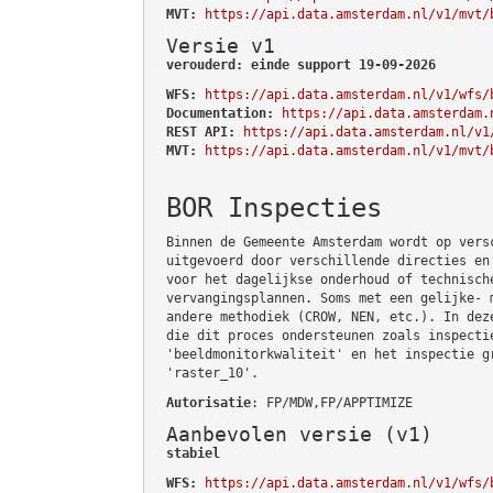
MVT:
https://api.data.amsterdam.nl/v1/mvt/
Versie v1
verouderd: einde support 19-09-2026
WFS:
https://api.data.amsterdam.nl/v1/wfs/
Documentation:
https://api.data.amsterdam.
REST API:
https://api.data.amsterdam.nl/v1
MVT:
https://api.data.amsterdam.nl/v1/mvt/
BOR Inspecties
Binnen de Gemeente Amsterdam wordt op vers
uitgevoerd door verschillende directies en
voor het dagelijkse onderhoud of technisch
vervangingsplannen. Soms met een gelijke- 
andere methodiek (CROW, NEN, etc.). In dez
die dit proces ondersteunen zoals inspecti
'beeldmonitorkwaliteit' en het inspectie g
'raster_10'.
Autorisatie
: FP/MDW,FP/APPTIMIZE
Aanbevolen versie (v1)
stabiel
WFS:
https://api.data.amsterdam.nl/v1/wfs/