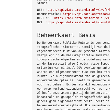
stabiel
WFS:
https://api.data.amsterdam.nl/v1/wfs/
Documentation:
https://api.data.amsterdam.
REST API:
https://api.data.amsterdam.nl/v1
MVT:
https://api.data.amsterdam.nl/v1/mvt/
Beheerkaart Basis
De Beheerkaart Publieke Ruimte is een comb
topografische informatie, namelijk van de 
eigendomsrecht rust van de gemeente Amster
vastgelegd in de Basisregistratie Kadaster
topografische objecten in de opdeling van 
in de Basisregistratie Grootschalige Topog
criterium van minimaal 20% overlap gehante
waarop een eigendomsrecht rust met het top
ruimte. Zo’n eigendomsrecht van de gemeent
onderstaande optie 1), geeft de gemeente i
voor het beheer. Echter als dit eigendomsr
een erop rustend eigendomsrecht van een an
2) heeft deze andere partij de beheerveran
kadastrale en gekoppelde topografische obj
geheel geen eigendomsrecht heeft, heeft de
beheerverantwoordelijkheid. Die verantwoor
overheden zoals provincie, waterschap of a