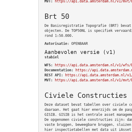
MVT:
https://api.data.amsterdam.nl/v1/mvt/
Brt 50
De Basisregistratie Topografie (BRT) bevat
objecten. De TOP50NL is specifiek vervaard
rond 1:50.000.
Autorisatie
: OPENBAAR
Aanbevolen versie (v1)
stabiel
WFS:
https://api.data.amsterdam.nl/v1/wfs/
Documentation:
https://api.data.amsterdam.
REST API:
https://api.data.amsterdam.nl/v1
MVT:
https://api.data.amsterdam.nl/v1/mvt/
Civiele Constructies
Deze dataset bevat tabellen over civiele c
daaraan. Het gaat hier enerzijds om de pas
GISIB. GISIB is het centrale asset managem
De opgenomen civiele constructies zijn: da
vaste bruggen, beweegbare bruggen, sluizen
hier inspectietabellen met data uit iAsset