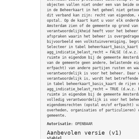
objecten vallen niet onder een van beide o
in de Beheerkaart in het geheel niet getoo
dit verband kan zijn: recht van eigendom, 
opstal. Op de kaart kunt u voor elk onderd
Amsterdam zien of de gemeente op grond van
verantwoordelijkheid heeft voor het beheer
afspraken waarin het beheer is overgedrage
bijvoorbeeld een volkstuinvereniging, begr
Selecteer in tabel beheerkaart_basis_kaart
agg_indicatie_belast_recht = FALSE (d.w.z.
ruimte in eigendom bij de gemeente Amsterd
van de gemeente geen andere, belastende ei
erfpacht) van andere partijen rusten en wa
verantwoordelijk is voor het beheer. Daar 
verantwoordelijk is, wordt het betreffende
in tabel beheerkaart_basis_kaart de rijen 
agg_indicatie_belast_recht = TRUE (d.w.z. 
ruimte in eigendom bij de gemeente Amsterd
volledig verantwoordelijk is voor het behe
eigendomsrechten (opstal en/of erfpacht) v
overheden, organisaties of particulieren) 
gemeente.
Autorisatie
: OPENBAAR
Aanbevolen versie (v1)
stabiel