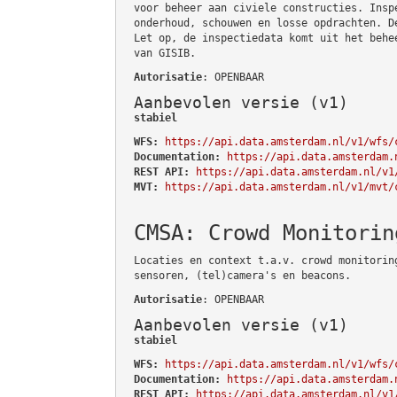
voor beheer aan civiele constructies. Insp
onderhoud, schouwen en losse opdrachten. D
Let op, de inspectiedata komt uit het behe
van GISIB.
Autorisatie
: OPENBAAR
Aanbevolen versie (v1)
stabiel
WFS:
https://api.data.amsterdam.nl/v1/wfs/
Documentation:
https://api.data.amsterdam.
REST API:
https://api.data.amsterdam.nl/v1
MVT:
https://api.data.amsterdam.nl/v1/mvt/
CMSA: Crowd Monitorin
Locaties en context t.a.v. crowd monitorin
sensoren, (tel)camera's en beacons.
Autorisatie
: OPENBAAR
Aanbevolen versie (v1)
stabiel
WFS:
https://api.data.amsterdam.nl/v1/wfs/
Documentation:
https://api.data.amsterdam.
REST API:
https://api.data.amsterdam.nl/v1