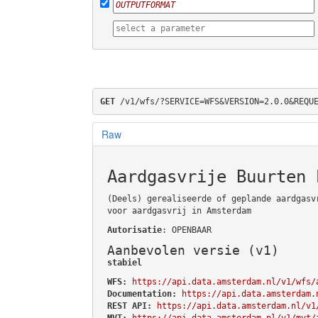
GET
 /v1/wfs/?SERVICE=WFS&VERSION=2.0.0&REQU
Raw
Aardgasvrije Buurten 
(Deels) gerealiseerde of geplande aardgasv
voor aardgasvrij in Amsterdam
Autorisatie
: OPENBAAR
Aanbevolen versie (v1)
stabiel
WFS:
https://api.data.amsterdam.nl/v1/wfs/
Documentation:
https://api.data.amsterdam.
REST API:
https://api.data.amsterdam.nl/v1
MVT:
https://api.data.amsterdam.nl/v1/mvt/