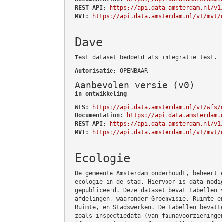
REST API:
https://api.data.amsterdam.nl/v1
MVT:
https://api.data.amsterdam.nl/v1/mvt/
Dave
Test dataset bedoeld als integratie test.
Autorisatie
: OPENBAAR
Aanbevolen versie (v0)
in ontwikkeling
WFS:
https://api.data.amsterdam.nl/v1/wfs/
Documentation:
https://api.data.amsterdam.
REST API:
https://api.data.amsterdam.nl/v1
MVT:
https://api.data.amsterdam.nl/v1/mvt/
Ecologie
De gemeente Amsterdam onderhoudt, beheert 
ecologie in de stad. Hiervoor is data nodi
gepubliceerd. Deze dataset bevat tabellen 
afdelingen, waaronder Groenvisie, Ruimte e
Ruimte, en Stadswerken. De tabellen bevatt
zoals inspectiedata (van faunavoorzieninge