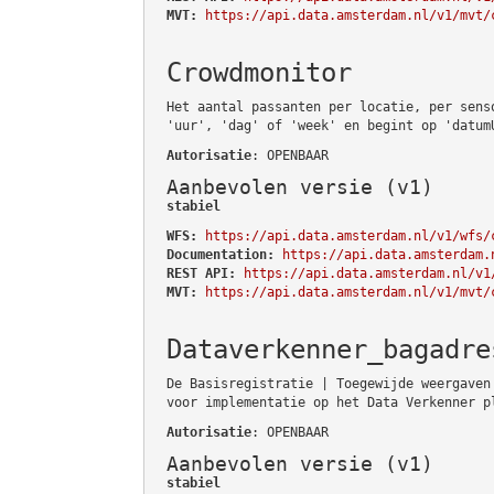
MVT:
https://api.data.amsterdam.nl/v1/mvt/
Crowdmonitor
Het aantal passanten per locatie, per sens
'uur', 'dag' of 'week' en begint op 'datum
Autorisatie
: OPENBAAR
Aanbevolen versie (v1)
stabiel
WFS:
https://api.data.amsterdam.nl/v1/wfs/
Documentation:
https://api.data.amsterdam.
REST API:
https://api.data.amsterdam.nl/v1
MVT:
https://api.data.amsterdam.nl/v1/mvt/
Dataverkenner_bagadre
De Basisregistratie | Toegewijde weergaven
voor implementatie op het Data Verkenner p
Autorisatie
: OPENBAAR
Aanbevolen versie (v1)
stabiel