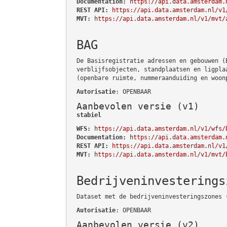
Documentation:
https://api.data.amsterdam.
REST API:
https://api.data.amsterdam.nl/v1
MVT:
https://api.data.amsterdam.nl/v1/mvt/
BAG
De Basisregistratie adressen en gebouwen (
verblijfsobjecten, standplaatsen en ligpla
(openbare ruimte, nummeraanduiding en woon
Autorisatie
: OPENBAAR
Aanbevolen versie (v1)
stabiel
WFS:
https://api.data.amsterdam.nl/v1/wfs/
Documentation:
https://api.data.amsterdam.
REST API:
https://api.data.amsterdam.nl/v1
MVT:
https://api.data.amsterdam.nl/v1/mvt/
Bedrijveninvesterings
Dataset met de bedrijveninvesteringszones 
Autorisatie
: OPENBAAR
Aanbevolen versie (v2)