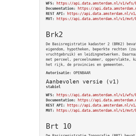
WFS:
https://api.data.amsterdam.nl/v1/wfs/
Documentation:
https://api.data.amsterdam.
REST API:
https://api.data.amsterdam.nl/v1
MVT:
https://api.data.amsterdam.nl/v1/mvt/
Brk2
De Basisregistratie kadaster 2 (BRK2) beva
eigendom, hypotheken, beperkte rechten (zo
vruchtgebruik) en leidingnetwerken. Daarna
met perceel, perceelnummer, oppervlakte, k
het rijk, de provincies en gemeenten.
Autorisatie
: OPENBAAR
Aanbevolen versie (v1)
stabiel
WFS:
https://api.data.amsterdam.nl/v1/wfs/
Documentation:
https://api.data.amsterdam.
REST API:
https://api.data.amsterdam.nl/v1
MVT:
https://api.data.amsterdam.nl/v1/mvt/
Brt 10
De Basisregistratie Topografie (BRT) bevat