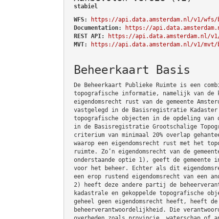
stabiel
WFS:
https://api.data.amsterdam.nl/v1/wfs/
Documentation:
https://api.data.amsterdam.
REST API:
https://api.data.amsterdam.nl/v1
MVT:
https://api.data.amsterdam.nl/v1/mvt/
Beheerkaart Basis
De Beheerkaart Publieke Ruimte is een comb
topografische informatie, namelijk van de 
eigendomsrecht rust van de gemeente Amster
vastgelegd in de Basisregistratie Kadaster
topografische objecten in de opdeling van 
in de Basisregistratie Grootschalige Topog
criterium van minimaal 20% overlap gehante
waarop een eigendomsrecht rust met het top
ruimte. Zo’n eigendomsrecht van de gemeent
onderstaande optie 1), geeft de gemeente i
voor het beheer. Echter als dit eigendomsr
een erop rustend eigendomsrecht van een an
2) heeft deze andere partij de beheerveran
kadastrale en gekoppelde topografische obj
geheel geen eigendomsrecht heeft, heeft de
beheerverantwoordelijkheid. Die verantwoor
overheden zoals provincie, waterschap of a