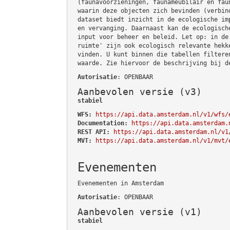
(faunavoorzieningen, faunameubilair en fau
waarin deze objecten zich bevinden (verbin
dataset biedt inzicht in de ecologische im
en vervanging. Daarnaast kan de ecologisch
input voor beheer en beleid. Let op: in de
ruimte' zijn ook ecologisch relevante hekk
vinden. U kunt binnen die tabellen filtere
waarde. Zie hiervoor de beschrijving bij d
Autorisatie
: OPENBAAR
Aanbevolen versie (v3)
stabiel
WFS:
https://api.data.amsterdam.nl/v1/wfs/
Documentation:
https://api.data.amsterdam.
REST API:
https://api.data.amsterdam.nl/v1
MVT:
https://api.data.amsterdam.nl/v1/mvt/
Evenementen
Evenementen in Amsterdam
Autorisatie
: OPENBAAR
Aanbevolen versie (v1)
stabiel