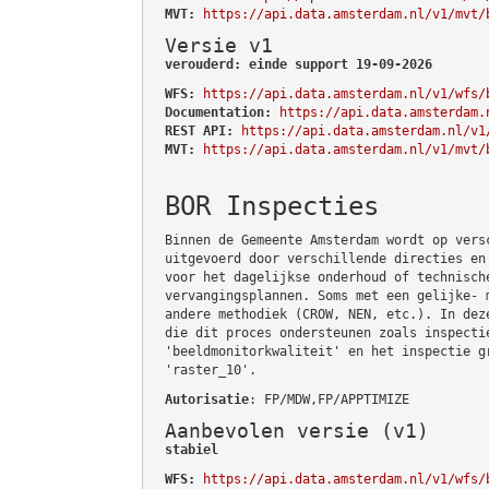
MVT:
https://api.data.amsterdam.nl/v1/mvt/
Versie v1
verouderd: einde support 19-09-2026
WFS:
https://api.data.amsterdam.nl/v1/wfs/
Documentation:
https://api.data.amsterdam.
REST API:
https://api.data.amsterdam.nl/v1
MVT:
https://api.data.amsterdam.nl/v1/mvt/
BOR Inspecties
Binnen de Gemeente Amsterdam wordt op vers
uitgevoerd door verschillende directies en
voor het dagelijkse onderhoud of technisch
vervangingsplannen. Soms met een gelijke- 
andere methodiek (CROW, NEN, etc.). In dez
die dit proces ondersteunen zoals inspecti
'beeldmonitorkwaliteit' en het inspectie g
'raster_10'.
Autorisatie
: FP/MDW,FP/APPTIMIZE
Aanbevolen versie (v1)
stabiel
WFS:
https://api.data.amsterdam.nl/v1/wfs/