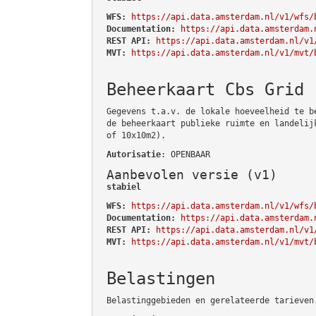
WFS:
https://api.data.amsterdam.nl/v1/wfs/
Documentation:
https://api.data.amsterdam.
REST API:
https://api.data.amsterdam.nl/v1
MVT:
https://api.data.amsterdam.nl/v1/mvt/
Beheerkaart Cbs Grid
Gegevens t.a.v. de lokale hoeveelheid te b
de beheerkaart publieke ruimte en landelij
of 10x10m2).
Autorisatie
: OPENBAAR
Aanbevolen versie (v1)
stabiel
WFS:
https://api.data.amsterdam.nl/v1/wfs/
Documentation:
https://api.data.amsterdam.
REST API:
https://api.data.amsterdam.nl/v1
MVT:
https://api.data.amsterdam.nl/v1/mvt/
Belastingen
Belastinggebieden en gerelateerde tarieven