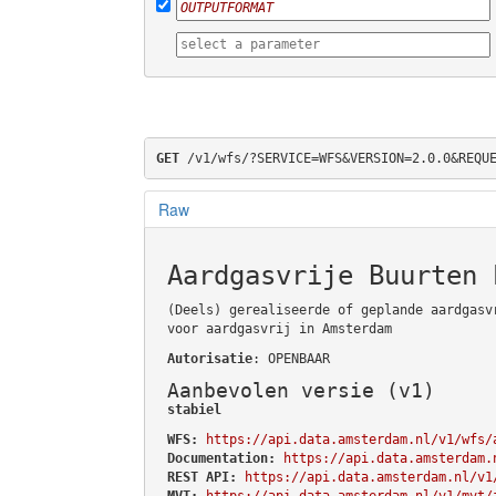
GET
 /v1/wfs/?SERVICE=WFS&VERSION=2.0.0&REQU
Raw
Aardgasvrije Buurten 
(Deels) gerealiseerde of geplande aardgasv
voor aardgasvrij in Amsterdam
Autorisatie
: OPENBAAR
Aanbevolen versie (v1)
stabiel
WFS:
https://api.data.amsterdam.nl/v1/wfs/
Documentation:
https://api.data.amsterdam.
REST API:
https://api.data.amsterdam.nl/v1
MVT:
https://api.data.amsterdam.nl/v1/mvt/