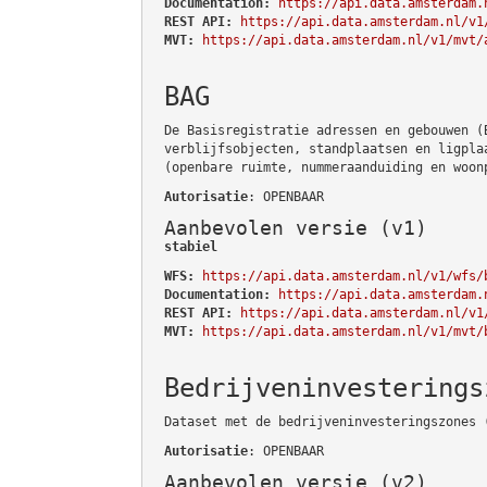
Documentation:
https://api.data.amsterdam.
REST API:
https://api.data.amsterdam.nl/v1
MVT:
https://api.data.amsterdam.nl/v1/mvt/
BAG
De Basisregistratie adressen en gebouwen (
verblijfsobjecten, standplaatsen en ligpla
(openbare ruimte, nummeraanduiding en woon
Autorisatie
: OPENBAAR
Aanbevolen versie (v1)
stabiel
WFS:
https://api.data.amsterdam.nl/v1/wfs/
Documentation:
https://api.data.amsterdam.
REST API:
https://api.data.amsterdam.nl/v1
MVT:
https://api.data.amsterdam.nl/v1/mvt/
Bedrijveninvesterings
Dataset met de bedrijveninvesteringszones 
Autorisatie
: OPENBAAR
Aanbevolen versie (v2)