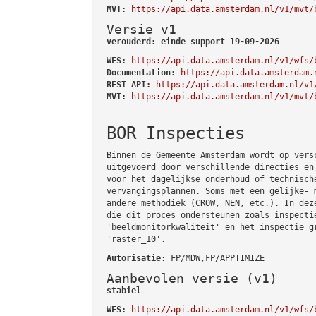
MVT:
https://api.data.amsterdam.nl/v1/mvt/
Versie v1
verouderd: einde support 19-09-2026
WFS:
https://api.data.amsterdam.nl/v1/wfs/
Documentation:
https://api.data.amsterdam.
REST API:
https://api.data.amsterdam.nl/v1
MVT:
https://api.data.amsterdam.nl/v1/mvt/
BOR Inspecties
Binnen de Gemeente Amsterdam wordt op vers
uitgevoerd door verschillende directies en
voor het dagelijkse onderhoud of technisch
vervangingsplannen. Soms met een gelijke- 
andere methodiek (CROW, NEN, etc.). In dez
die dit proces ondersteunen zoals inspecti
'beeldmonitorkwaliteit' en het inspectie g
'raster_10'.
Autorisatie
: FP/MDW,FP/APPTIMIZE
Aanbevolen versie (v1)
stabiel
WFS:
https://api.data.amsterdam.nl/v1/wfs/