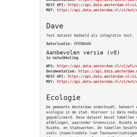
REST API:
https://api.data.amsterdam.nl/v1
MVT:
https://api.data.amsterdam.nl/v1/mvt/
Dave
Test dataset bedoeld als integratie test.
Autorisatie
: OPENBAAR
Aanbevolen versie (v0)
in ontwikkeling
WFS:
https://api.data.amsterdam.nl/v1/wfs/
Documentation:
https://api.data.amsterdam.
REST API:
https://api.data.amsterdam.nl/v1
MVT:
https://api.data.amsterdam.nl/v1/mvt/
Ecologie
De gemeente Amsterdam onderhoudt, beheert 
ecologie in de stad. Hiervoor is data nodi
gepubliceerd. Deze dataset bevat tabellen 
afdelingen, waaronder Groenvisie, Ruimte e
Ruimte, en Stadswerken. De tabellen bevatt
zoals inspectiedata (van faunavoorzieninge