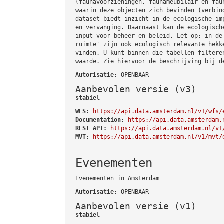
(faunavoorzieningen, faunameubilair en fau
waarin deze objecten zich bevinden (verbin
dataset biedt inzicht in de ecologische im
en vervanging. Daarnaast kan de ecologisch
input voor beheer en beleid. Let op: in de
ruimte' zijn ook ecologisch relevante hekk
vinden. U kunt binnen die tabellen filtere
waarde. Zie hiervoor de beschrijving bij d
Autorisatie
: OPENBAAR
Aanbevolen versie (v3)
stabiel
WFS:
https://api.data.amsterdam.nl/v1/wfs/
Documentation:
https://api.data.amsterdam.
REST API:
https://api.data.amsterdam.nl/v1
MVT:
https://api.data.amsterdam.nl/v1/mvt/
Evenementen
Evenementen in Amsterdam
Autorisatie
: OPENBAAR
Aanbevolen versie (v1)
stabiel