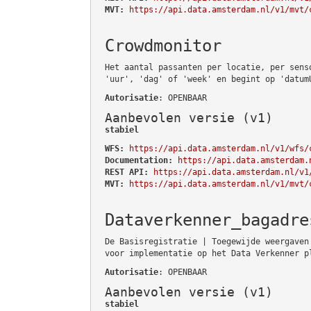
MVT:
https://api.data.amsterdam.nl/v1/mvt/
Crowdmonitor
Het aantal passanten per locatie, per sens
'uur', 'dag' of 'week' en begint op 'datum
Autorisatie
: OPENBAAR
Aanbevolen versie (v1)
stabiel
WFS:
https://api.data.amsterdam.nl/v1/wfs/
Documentation:
https://api.data.amsterdam.
REST API:
https://api.data.amsterdam.nl/v1
MVT:
https://api.data.amsterdam.nl/v1/mvt/
Dataverkenner_bagadre
De Basisregistratie | Toegewijde weergaven
voor implementatie op het Data Verkenner p
Autorisatie
: OPENBAAR
Aanbevolen versie (v1)
stabiel