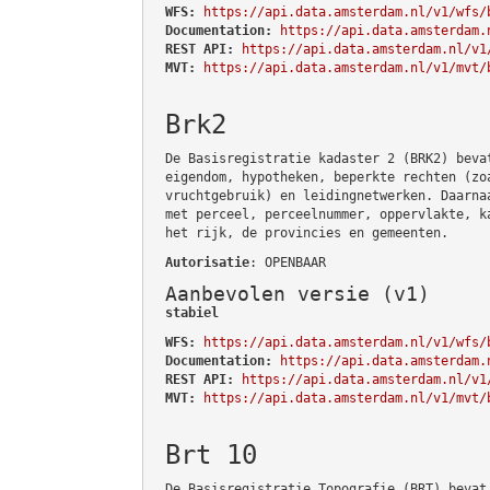
WFS:
https://api.data.amsterdam.nl/v1/wfs/
Documentation:
https://api.data.amsterdam.
REST API:
https://api.data.amsterdam.nl/v1
MVT:
https://api.data.amsterdam.nl/v1/mvt/
Brk2
De Basisregistratie kadaster 2 (BRK2) beva
eigendom, hypotheken, beperkte rechten (zo
vruchtgebruik) en leidingnetwerken. Daarna
met perceel, perceelnummer, oppervlakte, k
het rijk, de provincies en gemeenten.
Autorisatie
: OPENBAAR
Aanbevolen versie (v1)
stabiel
WFS:
https://api.data.amsterdam.nl/v1/wfs/
Documentation:
https://api.data.amsterdam.
REST API:
https://api.data.amsterdam.nl/v1
MVT:
https://api.data.amsterdam.nl/v1/mvt/
Brt 10
De Basisregistratie Topografie (BRT) bevat