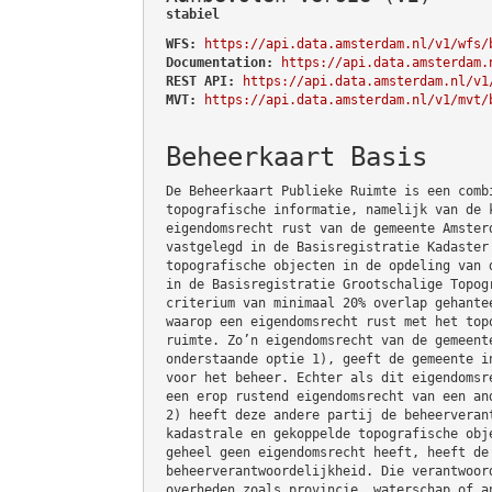
stabiel
WFS:
https://api.data.amsterdam.nl/v1/wfs/
Documentation:
https://api.data.amsterdam.
REST API:
https://api.data.amsterdam.nl/v1
MVT:
https://api.data.amsterdam.nl/v1/mvt/
Beheerkaart Basis
De Beheerkaart Publieke Ruimte is een comb
topografische informatie, namelijk van de 
eigendomsrecht rust van de gemeente Amster
vastgelegd in de Basisregistratie Kadaster
topografische objecten in de opdeling van 
in de Basisregistratie Grootschalige Topog
criterium van minimaal 20% overlap gehante
waarop een eigendomsrecht rust met het top
ruimte. Zo’n eigendomsrecht van de gemeent
onderstaande optie 1), geeft de gemeente i
voor het beheer. Echter als dit eigendomsr
een erop rustend eigendomsrecht van een an
2) heeft deze andere partij de beheerveran
kadastrale en gekoppelde topografische obj
geheel geen eigendomsrecht heeft, heeft de
beheerverantwoordelijkheid. Die verantwoor
overheden zoals provincie, waterschap of a