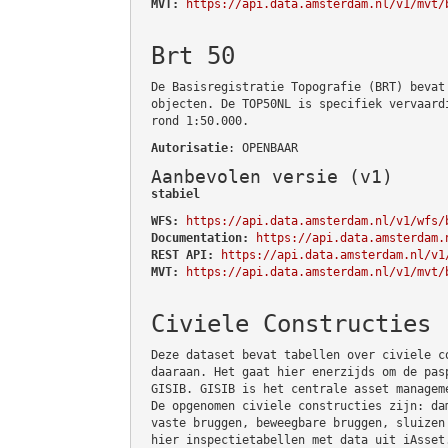
MVT:
https://api.data.amsterdam.nl/v1/mvt/
Brt 50
De Basisregistratie Topografie (BRT) bevat
objecten. De TOP50NL is specifiek vervaard
rond 1:50.000.
Autorisatie
: OPENBAAR
Aanbevolen versie (v1)
stabiel
WFS:
https://api.data.amsterdam.nl/v1/wfs/
Documentation:
https://api.data.amsterdam.
REST API:
https://api.data.amsterdam.nl/v1
MVT:
https://api.data.amsterdam.nl/v1/mvt/
Civiele Constructies
Deze dataset bevat tabellen over civiele c
daaraan. Het gaat hier enerzijds om de pas
GISIB. GISIB is het centrale asset managem
De opgenomen civiele constructies zijn: da
vaste bruggen, beweegbare bruggen, sluizen
hier inspectietabellen met data uit iAsset