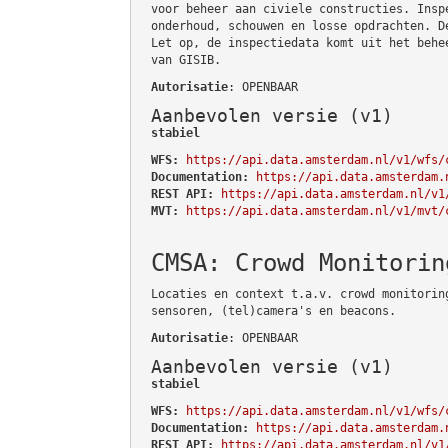
voor beheer aan civiele constructies. Insp
onderhoud, schouwen en losse opdrachten. D
Let op, de inspectiedata komt uit het behe
van GISIB.
Autorisatie
: OPENBAAR
Aanbevolen versie (v1)
stabiel
WFS:
https://api.data.amsterdam.nl/v1/wfs/
Documentation:
https://api.data.amsterdam.
REST API:
https://api.data.amsterdam.nl/v1
MVT:
https://api.data.amsterdam.nl/v1/mvt/
CMSA: Crowd Monitorin
Locaties en context t.a.v. crowd monitorin
sensoren, (tel)camera's en beacons.
Autorisatie
: OPENBAAR
Aanbevolen versie (v1)
stabiel
WFS:
https://api.data.amsterdam.nl/v1/wfs/
Documentation:
https://api.data.amsterdam.
REST API:
https://api.data.amsterdam.nl/v1