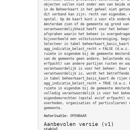
objecten vallen niet onder een van beide o
in de Beheerkaart in het geheel niet getoo
dit verband kan zijn: recht van eigendom, 
opstal. Op de kaart kunt u voor elk onderd
Amsterdam zien of de gemeente op grond van
verantwoordelijkheid heeft voor het beheer
afspraken waarin het beheer is overgedrage
bijvoorbeeld een volkstuinvereniging, begr
Selecteer in tabel beheerkaart_basis_kaart
agg_indicatie_belast_recht = FALSE (d.w.z.
ruimte in eigendom bij de gemeente Amsterd
van de gemeente geen andere, belastende ei
erfpacht) van andere partijen rusten en wa
verantwoordelijk is voor het beheer. Daar 
verantwoordelijk is, wordt het betreffende
in tabel beheerkaart_basis_kaart de rijen 
agg_indicatie_belast_recht = TRUE (d.w.z. 
ruimte in eigendom bij de gemeente Amsterd
volledig verantwoordelijk is voor het behe
eigendomsrechten (opstal en/of erfpacht) v
overheden, organisaties of particulieren) 
gemeente.
Autorisatie
: OPENBAAR
Aanbevolen versie (v1)
stabiel