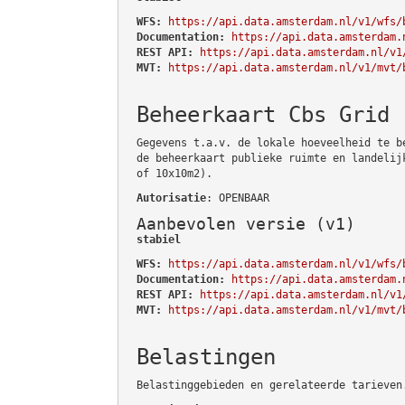
WFS:
https://api.data.amsterdam.nl/v1/wfs/
Documentation:
https://api.data.amsterdam.
REST API:
https://api.data.amsterdam.nl/v1
MVT:
https://api.data.amsterdam.nl/v1/mvt/
Beheerkaart Cbs Grid
Gegevens t.a.v. de lokale hoeveelheid te b
de beheerkaart publieke ruimte en landelij
of 10x10m2).
Autorisatie
: OPENBAAR
Aanbevolen versie (v1)
stabiel
WFS:
https://api.data.amsterdam.nl/v1/wfs/
Documentation:
https://api.data.amsterdam.
REST API:
https://api.data.amsterdam.nl/v1
MVT:
https://api.data.amsterdam.nl/v1/mvt/
Belastingen
Belastinggebieden en gerelateerde tarieven