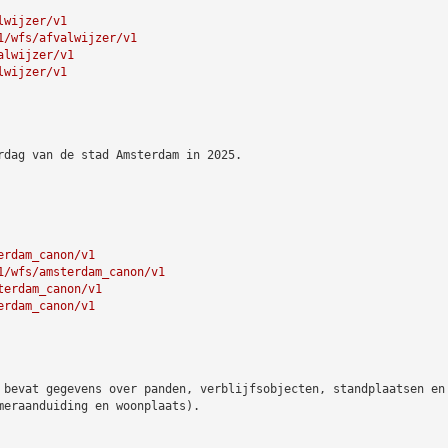
lwijzer/v1
1/wfs/afvalwijzer/v1
alwijzer/v1
lwijzer/v1
rdag van de stad Amsterdam in 2025.
erdam_canon/v1
1/wfs/amsterdam_canon/v1
terdam_canon/v1
erdam_canon/v1
 bevat gegevens over panden, verblijfsobjecten, standplaatsen en
meraanduiding en woonplaats).