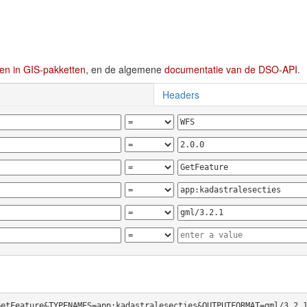
en in GIS-pakketten
, en de algemene
documentatie van de DSO-API
.
Headers
GetFeature&TYPENAMES=app:kadastralesecties&OUTPUTFORMAT=gml/3.2.