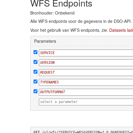
WFS Endpoints
Bronhouder: Onbekend
Alle WFS endpoints voor de gegevens in de DSO-API.
Voor het gebruik van WFS endpoints, zie:
Datasets lad
Parameters
GET
 /v1/wfs/?SERVICE=WFS&VERSION=2.0.0&REQUEST=