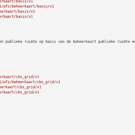
erkaart/basis/v1
1/wfs/beheerkaart/basis/v1
eerkaart/basis/v1
erkaart/basis/v1
en publieke ruimte op basis van de beheerkaart publieke ruimte e
erkaart/cbs_grid/v1
1/wfs/beheerkaart/cbs_grid/v1
eerkaart/cbs_grid/v1
erkaart/cbs_grid/v1