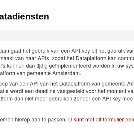
atadiensten
 gaat het gebruik van een API key bij het gebruik van A
k maakt van haar APIs, zodat het Dataplatform kan comm
PI's kunnen dan tijdig geïmplementeerd worden in uw sys
latform van gemeente Amsterdam.
roep van een API van het Dataplatform van gemeente Am
satie wordt een deadline vastgesteld voor het moment v
atform dan niet meer gebruiken zonder een API key mee 
temen hierop aan te passen.
U kunt met dit formulier e