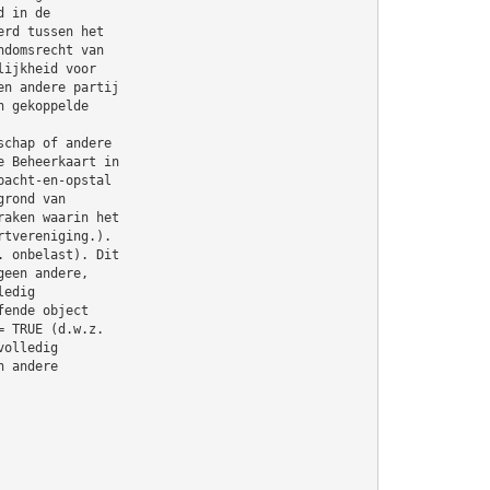
d in de
erd tussen het
ndomsrecht van
lijkheid voor
en andere partij
n gekoppelde
schap of andere
e Beheerkaart in
pacht-en-opstal
grond van
raken waarin het
rtvereniging.).
. onbelast). Dit
geen andere,
ledig
fende object
= TRUE (d.w.z.
volledig
n andere