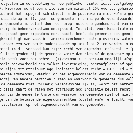
 objecten in de opdeling van de publieke ruimte, zoals vastgeleg
). Hiervoor wordt een criterium van minimaal 20% overlap gehante
ust met het topografisch object in de publieke ruimte. Zo’n eige
rstaande optie 1), geeft de gemeente in principe de verantwoorde
de gemeente is belast door een erop rustend eigendomsrecht van e
artij de beheerverantwoordelijkheid. Tot slot, voor kadastrale e
et geheel geen eigendomsrecht heeft, heeft de gemeente ook geen
jkheid ligt dan vaak bij andere overheden zoals provincie, water
t onder een van beide onderstaande opties 1 of 2, en worden in d
recht in dit verband kan zijn: recht van eigendom, erfpacht, erf
el in eigendom bij de gemeente Amsterdam zien of de gemeente op 
eid heeft voor het beheer. (1(voetnoot) Er bestaan mogelijk afsp
zoals bijvoorbeeld een volkstuinvereniging, begraafplaats of spo
de rijen met attribuut agg_indicatie_belast_recht = FALSE (d.w.z
meente Amsterdam, waarbij op het eigendomsrecht van de gemeente 
acht) van andere partijen rusten en waarvoor de gemeente dus vol
 de gemeente niet volledig verantwoordelijk is, wordt het betref
t_basis_kaart de rijen met attribuut agg_indicatie_belast_recht 
dom bij de gemeente Amsterdam waarvoor de gemeente niet of niet 
ge van de belastende eigendomsrechten (opstal en/of erfpacht) va
rticulieren) op het eigendomsrecht van de gemeente.