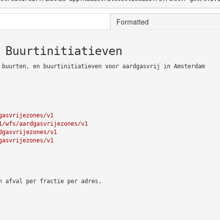
Formatted
 Buurtinitiatieven
 buurten, en buurtinitiatieven voor aardgasvrij in Amsterdam
gasvrijezones/v1
1/wfs/aardgasvrijezones/v1
dgasvrijezones/v1
gasvrijezones/v1
n afval per fractie per adres.