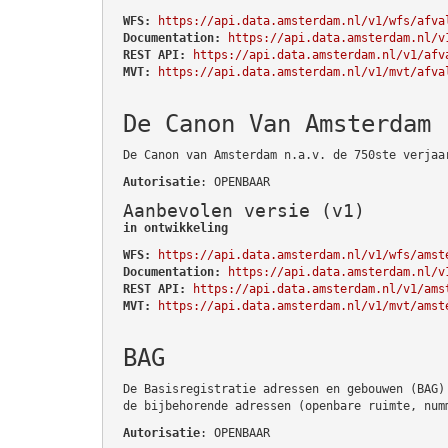
WFS:
https://api.data.amsterdam.nl/v1/wfs/afva
Documentation:
https://api.data.amsterdam.nl/v
REST API:
https://api.data.amsterdam.nl/v1/afv
MVT:
https://api.data.amsterdam.nl/v1/mvt/afva
De Canon Van Amsterdam
De Canon van Amsterdam n.a.v. de 750ste verjaa
Autorisatie
: OPENBAAR
Aanbevolen versie (v1)
in ontwikkeling
WFS:
https://api.data.amsterdam.nl/v1/wfs/amst
Documentation:
https://api.data.amsterdam.nl/v
REST API:
https://api.data.amsterdam.nl/v1/ams
MVT:
https://api.data.amsterdam.nl/v1/mvt/amst
BAG
De Basisregistratie adressen en gebouwen (BAG)
de bijbehorende adressen (openbare ruimte, num
Autorisatie
: OPENBAAR