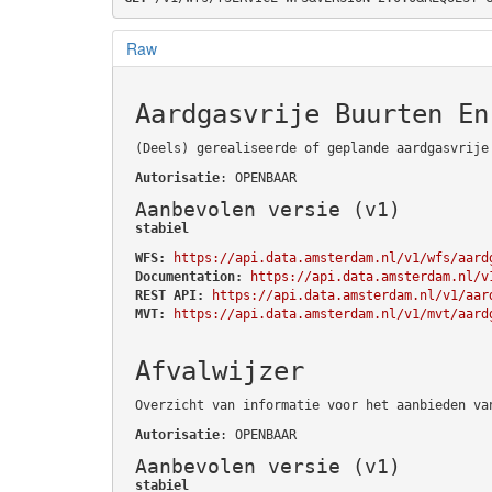
Raw
Aardgasvrije Buurten En
(Deels) gerealiseerde of geplande aardgasvrije
Autorisatie
: OPENBAAR
Aanbevolen versie (v1)
stabiel
WFS:
https://api.data.amsterdam.nl/v1/wfs/aard
Documentation:
https://api.data.amsterdam.nl/v
REST API:
https://api.data.amsterdam.nl/v1/aar
MVT:
https://api.data.amsterdam.nl/v1/mvt/aard
Afvalwijzer
Overzicht van informatie voor het aanbieden va
Autorisatie
: OPENBAAR
Aanbevolen versie (v1)
stabiel