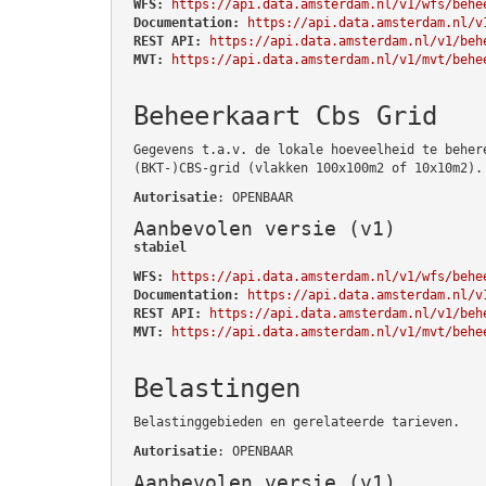
WFS:
https://api.data.amsterdam.nl/v1/wfs/behe
Documentation:
https://api.data.amsterdam.nl/v
REST API:
https://api.data.amsterdam.nl/v1/beh
MVT:
https://api.data.amsterdam.nl/v1/mvt/behe
Beheerkaart Cbs Grid
Gegevens t.a.v. de lokale hoeveelheid te beher
(BKT-)CBS-grid (vlakken 100x100m2 of 10x10m2).
Autorisatie
: OPENBAAR
Aanbevolen versie (v1)
stabiel
WFS:
https://api.data.amsterdam.nl/v1/wfs/behe
Documentation:
https://api.data.amsterdam.nl/v
REST API:
https://api.data.amsterdam.nl/v1/beh
MVT:
https://api.data.amsterdam.nl/v1/mvt/behe
Belastingen
Belastinggebieden en gerelateerde tarieven.
Autorisatie
: OPENBAAR
Aanbevolen versie (v1)