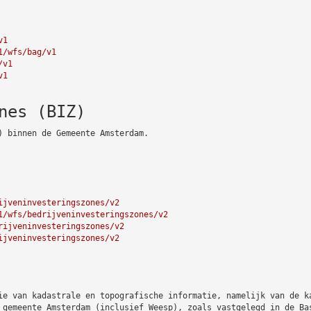
v1
1/wfs/bag/v1
/v1
v1
nes (BIZ)
) binnen de Gemeente Amsterdam.
ijveninvesteringszones/v2
1/wfs/bedrijveninvesteringszones/v2
rijveninvesteringszones/v2
ijveninvesteringszones/v2
ie van kadastrale en topografische informatie, namelijk van de k
 gemeente Amsterdam (inclusief Weesp), zoals vastgelegd in de Ba