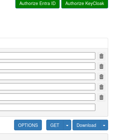
Authorize Entra ID
Authorize KeyCloak
OPTIONS
GET
Download
1