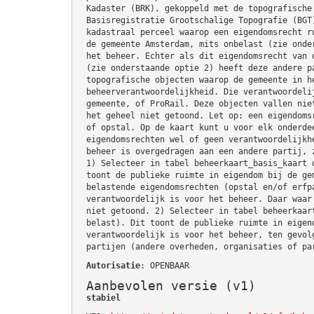
Kadaster (BRK), gekoppeld met de topografische
Basisregistratie Grootschalige Topografie (BGT
kadastraal perceel waarop een eigendomsrecht r
de gemeente Amsterdam, mits onbelast (zie onde
het beheer. Echter als dit eigendomsrecht van 
(zie onderstaande optie 2) heeft deze andere p
topografische objecten waarop de gemeente in h
beheerverantwoordelijkheid. Die verantwoordeli
gemeente, of ProRail. Deze objecten vallen nie
het geheel niet getoond. Let op: een eigendoms
of opstal. Op de kaart kunt u voor elk onderde
eigendomsrechten wel of geen verantwoordelijkh
beheer is overgedragen aan een andere partij, 
1) Selecteer in tabel beheerkaart_basis_kaart 
toont de publieke ruimte in eigendom bij de ge
belastende eigendomsrechten (opstal en/of erfp
verantwoordelijk is voor het beheer. Daar waar
niet getoond. 2) Selecteer in tabel beheerkaar
belast). Dit toont de publieke ruimte in eigen
verantwoordelijk is voor het beheer, ten gevol
partijen (andere overheden, organisaties of pa
Autorisatie
: OPENBAAR
Aanbevolen versie (v1)
stabiel