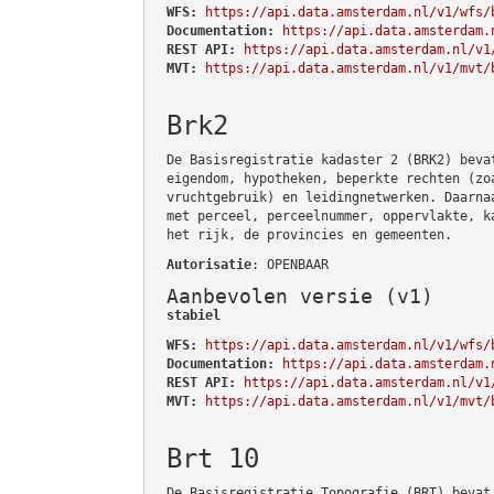
WFS:
https://api.data.amsterdam.nl/v1/wfs/
Documentation:
https://api.data.amsterdam.
REST API:
https://api.data.amsterdam.nl/v1
MVT:
https://api.data.amsterdam.nl/v1/mvt/
Brk2
De Basisregistratie kadaster 2 (BRK2) beva
eigendom, hypotheken, beperkte rechten (zo
vruchtgebruik) en leidingnetwerken. Daarna
met perceel, perceelnummer, oppervlakte, k
het rijk, de provincies en gemeenten.
Autorisatie
: OPENBAAR
Aanbevolen versie (v1)
stabiel
WFS:
https://api.data.amsterdam.nl/v1/wfs/
Documentation:
https://api.data.amsterdam.
REST API:
https://api.data.amsterdam.nl/v1
MVT:
https://api.data.amsterdam.nl/v1/mvt/
Brt 10
De Basisregistratie Topografie (BRT) bevat