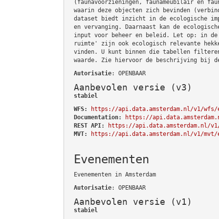
(faunavoorzieningen, faunameubilair en fau
waarin deze objecten zich bevinden (verbin
dataset biedt inzicht in de ecologische im
en vervanging. Daarnaast kan de ecologisch
input voor beheer en beleid. Let op: in de
ruimte' zijn ook ecologisch relevante hekk
vinden. U kunt binnen die tabellen filtere
waarde. Zie hiervoor de beschrijving bij d
Autorisatie
: OPENBAAR
Aanbevolen versie (v3)
stabiel
WFS:
https://api.data.amsterdam.nl/v1/wfs/
Documentation:
https://api.data.amsterdam.
REST API:
https://api.data.amsterdam.nl/v1
MVT:
https://api.data.amsterdam.nl/v1/mvt/
Evenementen
Evenementen in Amsterdam
Autorisatie
: OPENBAAR
Aanbevolen versie (v1)
stabiel