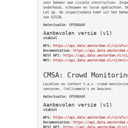
voor beheer aan civiele constructies. Insp
onderhoud, schouwen en losse opdrachten. D
Let op, de inspectiedata komt uit het behe
van GISIB.
Autorisatie
: OPENBAAR
Aanbevolen versie (v1)
stabiel
WFS:
https://api.data.amsterdam.nl/v1/wfs/
Documentation:
https://api.data.amsterdam.
REST API:
https://api.data.amsterdam.nl/v1
MVT:
https://api.data.amsterdam.nl/v1/mvt/
CMSA: Crowd Monitorin
Locaties en context t.a.v. crowd monitorin
sensoren, (tel)camera's en beacons.
Autorisatie
: OPENBAAR
Aanbevolen versie (v1)
stabiel
WFS:
https://api.data.amsterdam.nl/v1/wfs/
Documentation:
https://api.data.amsterdam.
REST API:
https://api.data.amsterdam.nl/v1