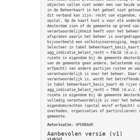
objecten vallen niet onder een van beide o
in de Beheerkaart in het geheel niet getoo
dit verband kan zijn: recht van eigendom, 
opstal. Op de kaart kunt u voor elk onderd
Amsterdam zien of de gemeente op grond van
verantwoordelijkheid heeft voor het beheer
afspraken waarin het beheer is overgedrage
bijvoorbeeld een volkstuinvereniging, begr
Selecteer in tabel beheerkaart_basis_kaart
agg_indicatie_belast_recht = FALSE (d.w.z.
ruimte in eigendom bij de gemeente Amsterd
van de gemeente geen andere, belastende ei
erfpacht) van andere partijen rusten en wa
verantwoordelijk is voor het beheer. Daar 
verantwoordelijk is, wordt het betreffende
in tabel beheerkaart_basis_kaart de rijen 
agg_indicatie_belast_recht = TRUE (d.w.z. 
ruimte in eigendom bij de gemeente Amsterd
volledig verantwoordelijk is voor het behe
eigendomsrechten (opstal en/of erfpacht) v
overheden, organisaties of particulieren) 
gemeente.
Autorisatie
: OPENBAAR
Aanbevolen versie (v1)
stabiel