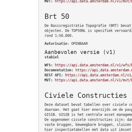
MVT:
https://api.data.amsterdam.nl/v1/mvt/
Brt 50
De Basisregistratie Topografie (BRT) bevat
objecten. De TOP50NL is specifiek vervaard
rond 1:50.000.
Autorisatie
: OPENBAAR
Aanbevolen versie (v1)
stabiel
WFS:
https://api.data.amsterdam.nl/v1/wfs/
Documentation:
https://api.data.amsterdam.
REST API:
https://api.data.amsterdam.nl/v1
MVT:
https://api.data.amsterdam.nl/v1/mvt/
Civiele Constructies
Deze dataset bevat tabellen over civiele c
daaraan. Het gaat hier enerzijds om de pas
GISIB. GISIB is het centrale asset managem
De opgenomen civiele constructies zijn: da
vaste bruggen, beweegbare bruggen, sluizen
hier inspectietabellen met data uit iAsset