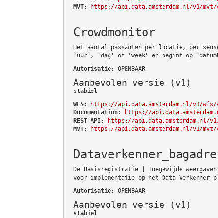
MVT:
https://api.data.amsterdam.nl/v1/mvt/
Crowdmonitor
Het aantal passanten per locatie, per sens
'uur', 'dag' of 'week' en begint op 'datum
Autorisatie
: OPENBAAR
Aanbevolen versie (v1)
stabiel
WFS:
https://api.data.amsterdam.nl/v1/wfs/
Documentation:
https://api.data.amsterdam.
REST API:
https://api.data.amsterdam.nl/v1
MVT:
https://api.data.amsterdam.nl/v1/mvt/
Dataverkenner_bagadre
De Basisregistratie | Toegewijde weergaven
voor implementatie op het Data Verkenner p
Autorisatie
: OPENBAAR
Aanbevolen versie (v1)
stabiel