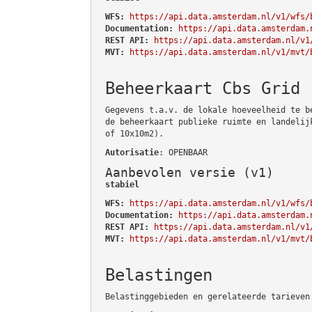
WFS:
https://api.data.amsterdam.nl/v1/wfs/
Documentation:
https://api.data.amsterdam.
REST API:
https://api.data.amsterdam.nl/v1
MVT:
https://api.data.amsterdam.nl/v1/mvt/
Beheerkaart Cbs Grid
Gegevens t.a.v. de lokale hoeveelheid te b
de beheerkaart publieke ruimte en landelij
of 10x10m2).
Autorisatie
: OPENBAAR
Aanbevolen versie (v1)
stabiel
WFS:
https://api.data.amsterdam.nl/v1/wfs/
Documentation:
https://api.data.amsterdam.
REST API:
https://api.data.amsterdam.nl/v1
MVT:
https://api.data.amsterdam.nl/v1/mvt/
Belastingen
Belastinggebieden en gerelateerde tarieven