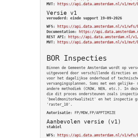
MVT:
https://api.data.amsterdam.nl/v1/mvt/
Versie v1
verouderd: einde support 19-09-2026
WFS:
https://api.data.amsterdam.nl/v1/wfs/
Documentation:
https://api.data.amsterdam.
REST API:
https://api.data.amsterdam.nl/v1
MVT:
https://api.data.amsterdam.nl/v1/mvt/
BOR Inspecties
Binnen de Gemeente Amsterdam wordt op vers
uitgevoerd door verschillende directies en
voor het dagelijkse onderhoud of technisch
vervangingsplannen. Soms met een gelijke- 
andere methodiek (CROW, NEN, etc.). In dez
die dit proces ondersteunen zoals inspecti
'beeldmonitorkwaliteit' en het inspectie g
'raster_10'.
Autorisatie
: FP/MDW,FP/APPTIMIZE
Aanbevolen versie (v1)
stabiel
WFS:
https://api.data.amsterdam.nl/v1/wfs/