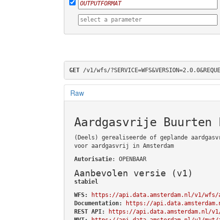
GET
 /v1/wfs/?SERVICE=WFS&VERSION=2.0.0&REQU
Raw
Aardgasvrije Buurten 
(Deels) gerealiseerde of geplande aardgasv
voor aardgasvrij in Amsterdam
Autorisatie
: OPENBAAR
Aanbevolen versie (v1)
stabiel
WFS:
https://api.data.amsterdam.nl/v1/wfs/
Documentation:
https://api.data.amsterdam.
REST API:
https://api.data.amsterdam.nl/v1
MVT:
https://api.data.amsterdam.nl/v1/mvt/