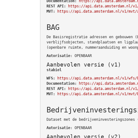
Documentation:
https://api.data.amsterdam.
REST API:
https://api.data.amsterdam.nl/v1
MVT:
https://api.data.amsterdam.nl/v1/mvt/
BAG
De Basisregistratie adressen en gebouwen (
verblijfsobjecten, standplaatsen en ligpla
(openbare ruimte, nummeraanduiding en woon
Autorisatie
: OPENBAAR
Aanbevolen versie (v1)
stabiel
WFS:
https://api.data.amsterdam.nl/v1/wfs/
Documentation:
https://api.data.amsterdam.
REST API:
https://api.data.amsterdam.nl/v1
MVT:
https://api.data.amsterdam.nl/v1/mvt/
Bedrijveninvesterings
Dataset met de bedrijveninvesteringszones 
Autorisatie
: OPENBAAR
Aanbevolen versie (v2)