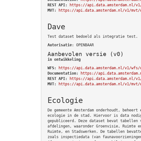
REST API:
https://api.data.amsterdam.nl/v1
MVT:
https://api.data.amsterdam.nl/v1/mvt/
Dave
Test dataset bedoeld als integratie test.
Autorisatie
: OPENBAAR
Aanbevolen versie (v0)
in ontwikkeling
WFS:
https://api.data.amsterdam.nl/v1/wfs/
Documentation:
https://api.data.amsterdam.
REST API:
https://api.data.amsterdam.nl/v1
MVT:
https://api.data.amsterdam.nl/v1/mvt/
Ecologie
De gemeente Amsterdam onderhoudt, beheert 
ecologie in de stad. Hiervoor is data nodi
gepubliceerd. Deze dataset bevat tabellen 
afdelingen, waaronder Groenvisie, Ruimte e
Ruimte, en Stadswerken. De tabellen bevatt
zoals inspectiedata (van faunavoorzieninge