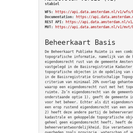
stabiel
WFS:
https://api.data.amsterdam.nl/v1/wfs/
Documentation:
https://api.data.amsterdam.
REST API:
https://api.data.amsterdam.nl/v1
MVT:
https://api.data.amsterdam.nl/v1/mvt/
Beheerkaart Basis
De Beheerkaart Publieke Ruimte is een comb
topografische informatie, namelijk van de 
eigendomsrecht rust van de gemeente Amster
vastgelegd in de Basisregistratie Kadaster
topografische objecten in de opdeling van 
in de Basisregistratie Grootschalige Topog
criterium van minimaal 20% overlap gehante
waarop een eigendomsrecht rust met het top
ruimte. Zo’n eigendomsrecht van de gemeent
onderstaande optie 1), geeft de gemeente i
voor het beheer. Echter als dit eigendomsr
een erop rustend eigendomsrecht van een an
2) heeft deze andere partij de beheerveran
kadastrale en gekoppelde topografische obj
geheel geen eigendomsrecht heeft, heeft de
beheerverantwoordelijkheid. Die verantwoor
overheden zoals provincie, waterschap of a