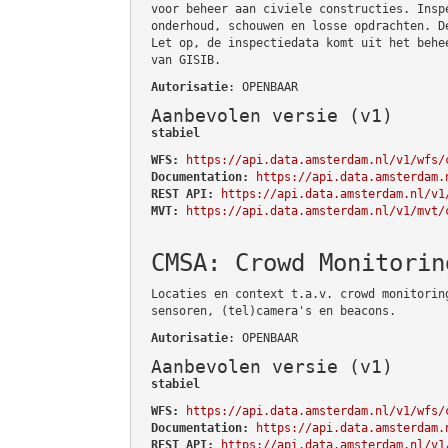
voor beheer aan civiele constructies. Insp
onderhoud, schouwen en losse opdrachten. D
Let op, de inspectiedata komt uit het behe
van GISIB.
Autorisatie
: OPENBAAR
Aanbevolen versie (v1)
stabiel
WFS:
https://api.data.amsterdam.nl/v1/wfs/
Documentation:
https://api.data.amsterdam.
REST API:
https://api.data.amsterdam.nl/v1
MVT:
https://api.data.amsterdam.nl/v1/mvt/
CMSA: Crowd Monitorin
Locaties en context t.a.v. crowd monitorin
sensoren, (tel)camera's en beacons.
Autorisatie
: OPENBAAR
Aanbevolen versie (v1)
stabiel
WFS:
https://api.data.amsterdam.nl/v1/wfs/
Documentation:
https://api.data.amsterdam.
REST API:
https://api.data.amsterdam.nl/v1