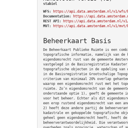
stabiel
WFS:
https://api.data.amsterdam.nl/v1/wfs/
Documentation:
https://api.data.amsterdam.
REST API:
https://api.data.amsterdam.nl/v1
MVT:
https://api.data.amsterdam.nl/v1/mvt/
Beheerkaart Basis
De Beheerkaart Publieke Ruimte is een comb
topografische informatie, namelijk van de 
eigendomsrecht rust van de gemeente Amster
vastgelegd in de Basisregistratie Kadaster
topografische objecten in de opdeling van 
in de Basisregistratie Grootschalige Topog
criterium van minimaal 20% overlap gehante
waarop een eigendomsrecht rust met het top
ruimte. Zo’n eigendomsrecht van de gemeent
onderstaande optie 1), geeft de gemeente i
voor het beheer. Echter als dit eigendomsr
een erop rustend eigendomsrecht van een an
2) heeft deze andere partij de beheerveran
kadastrale en gekoppelde topografische obj
geheel geen eigendomsrecht heeft, heeft de
beheerverantwoordelijkheid. Die verantwoor
overheden zoals provincie, waterschap of a