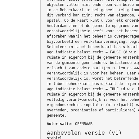
objecten vallen niet onder een van beide o
in de Beheerkaart in het geheel niet getoo
dit verband kan zijn: recht van eigendom, 
opstal. Op de kaart kunt u voor elk onderd
Amsterdam zien of de gemeente op grond van
verantwoordelijkheid heeft voor het beheer
afspraken waarin het beheer is overgedrage
bijvoorbeeld een volkstuinvereniging, begr
Selecteer in tabel beheerkaart_basis_kaart
agg_indicatie_belast_recht = FALSE (d.w.z.
ruimte in eigendom bij de gemeente Amsterd
van de gemeente geen andere, belastende ei
erfpacht) van andere partijen rusten en wa
verantwoordelijk is voor het beheer. Daar 
verantwoordelijk is, wordt het betreffende
in tabel beheerkaart_basis_kaart de rijen 
agg_indicatie_belast_recht = TRUE (d.w.z. 
ruimte in eigendom bij de gemeente Amsterd
volledig verantwoordelijk is voor het behe
eigendomsrechten (opstal en/of erfpacht) v
overheden, organisaties of particulieren) 
gemeente.
Autorisatie
: OPENBAAR
Aanbevolen versie (v1)
stabiel