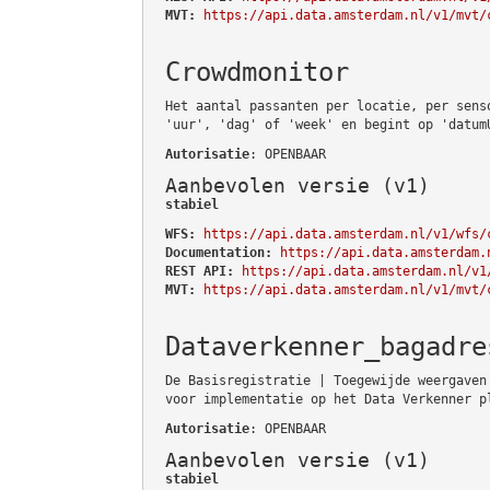
MVT:
https://api.data.amsterdam.nl/v1/mvt/
Crowdmonitor
Het aantal passanten per locatie, per sens
'uur', 'dag' of 'week' en begint op 'datum
Autorisatie
: OPENBAAR
Aanbevolen versie (v1)
stabiel
WFS:
https://api.data.amsterdam.nl/v1/wfs/
Documentation:
https://api.data.amsterdam.
REST API:
https://api.data.amsterdam.nl/v1
MVT:
https://api.data.amsterdam.nl/v1/mvt/
Dataverkenner_bagadre
De Basisregistratie | Toegewijde weergaven
voor implementatie op het Data Verkenner p
Autorisatie
: OPENBAAR
Aanbevolen versie (v1)
stabiel