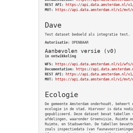
REST API:
https://api.data.amsterdam.nl/v1
MVT:
https://api.data.amsterdam.nl/v1/mvt/
Dave
Test dataset bedoeld als integratie test.
Autorisatie
: OPENBAAR
Aanbevolen versie (v0)
in ontwikkeling
WFS:
https://api.data.amsterdam.nl/v1/wfs/
Documentation:
https://api.data.amsterdam.
REST API:
https://api.data.amsterdam.nl/v1
MVT:
https://api.data.amsterdam.nl/v1/mvt/
Ecologie
De gemeente Amsterdam onderhoudt, beheert 
ecologie in de stad. Hiervoor is data nodi
gepubliceerd. Deze dataset bevat tabellen 
afdelingen, waaronder Groenvisie, Ruimte e
Ruimte, en Stadswerken. De tabellen bevatt
zoals inspectiedata (van faunavoorzieninge