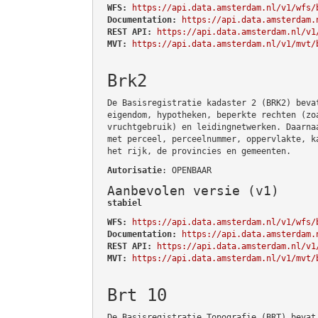
WFS:
https://api.data.amsterdam.nl/v1/wfs/
Documentation:
https://api.data.amsterdam.
REST API:
https://api.data.amsterdam.nl/v1
MVT:
https://api.data.amsterdam.nl/v1/mvt/
Brk2
De Basisregistratie kadaster 2 (BRK2) beva
eigendom, hypotheken, beperkte rechten (zo
vruchtgebruik) en leidingnetwerken. Daarna
met perceel, perceelnummer, oppervlakte, k
het rijk, de provincies en gemeenten.
Autorisatie
: OPENBAAR
Aanbevolen versie (v1)
stabiel
WFS:
https://api.data.amsterdam.nl/v1/wfs/
Documentation:
https://api.data.amsterdam.
REST API:
https://api.data.amsterdam.nl/v1
MVT:
https://api.data.amsterdam.nl/v1/mvt/
Brt 10
De Basisregistratie Topografie (BRT) bevat