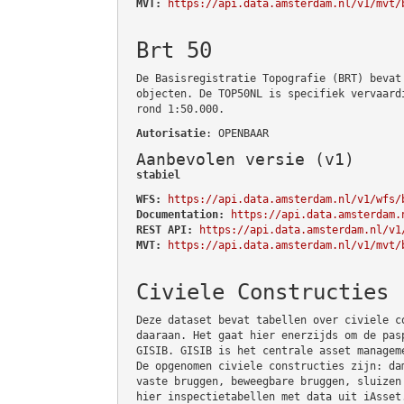
MVT:
https://api.data.amsterdam.nl/v1/mvt/
Brt 50
De Basisregistratie Topografie (BRT) bevat
objecten. De TOP50NL is specifiek vervaard
rond 1:50.000.
Autorisatie
: OPENBAAR
Aanbevolen versie (v1)
stabiel
WFS:
https://api.data.amsterdam.nl/v1/wfs/
Documentation:
https://api.data.amsterdam.
REST API:
https://api.data.amsterdam.nl/v1
MVT:
https://api.data.amsterdam.nl/v1/mvt/
Civiele Constructies
Deze dataset bevat tabellen over civiele c
daaraan. Het gaat hier enerzijds om de pas
GISIB. GISIB is het centrale asset managem
De opgenomen civiele constructies zijn: da
vaste bruggen, beweegbare bruggen, sluizen
hier inspectietabellen met data uit iAsset