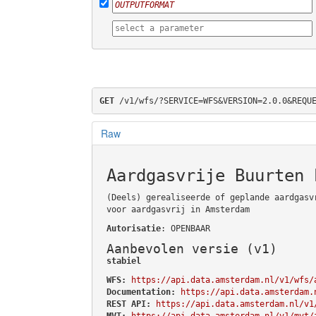
GET
 /v1/wfs/?SERVICE=WFS&VERSION=2.0.0&REQU
Raw
Aardgasvrije Buurten 
(Deels) gerealiseerde of geplande aardgasv
voor aardgasvrij in Amsterdam
Autorisatie
: OPENBAAR
Aanbevolen versie (v1)
stabiel
WFS:
https://api.data.amsterdam.nl/v1/wfs/
Documentation:
https://api.data.amsterdam.
REST API:
https://api.data.amsterdam.nl/v1
MVT:
https://api.data.amsterdam.nl/v1/mvt/