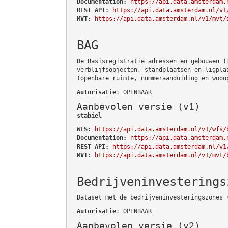
Documentation:
https://api.data.amsterdam.
REST API:
https://api.data.amsterdam.nl/v1
MVT:
https://api.data.amsterdam.nl/v1/mvt/
BAG
De Basisregistratie adressen en gebouwen (
verblijfsobjecten, standplaatsen en ligpla
(openbare ruimte, nummeraanduiding en woon
Autorisatie
: OPENBAAR
Aanbevolen versie (v1)
stabiel
WFS:
https://api.data.amsterdam.nl/v1/wfs/
Documentation:
https://api.data.amsterdam.
REST API:
https://api.data.amsterdam.nl/v1
MVT:
https://api.data.amsterdam.nl/v1/mvt/
Bedrijveninvesterings
Dataset met de bedrijveninvesteringszones 
Autorisatie
: OPENBAAR
Aanbevolen versie (v2)