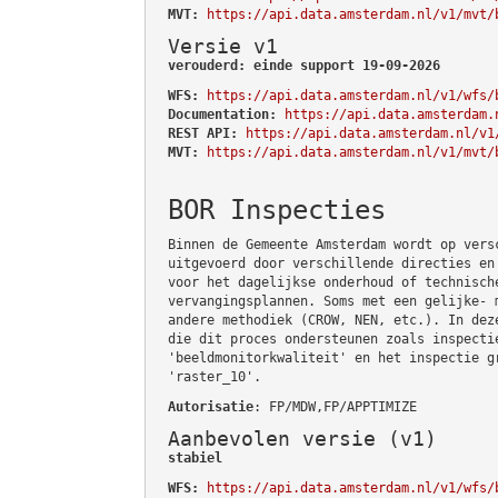
MVT:
https://api.data.amsterdam.nl/v1/mvt/
Versie v1
verouderd: einde support 19-09-2026
WFS:
https://api.data.amsterdam.nl/v1/wfs/
Documentation:
https://api.data.amsterdam.
REST API:
https://api.data.amsterdam.nl/v1
MVT:
https://api.data.amsterdam.nl/v1/mvt/
BOR Inspecties
Binnen de Gemeente Amsterdam wordt op vers
uitgevoerd door verschillende directies en
voor het dagelijkse onderhoud of technisch
vervangingsplannen. Soms met een gelijke- 
andere methodiek (CROW, NEN, etc.). In dez
die dit proces ondersteunen zoals inspecti
'beeldmonitorkwaliteit' en het inspectie g
'raster_10'.
Autorisatie
: FP/MDW,FP/APPTIMIZE
Aanbevolen versie (v1)
stabiel
WFS:
https://api.data.amsterdam.nl/v1/wfs/