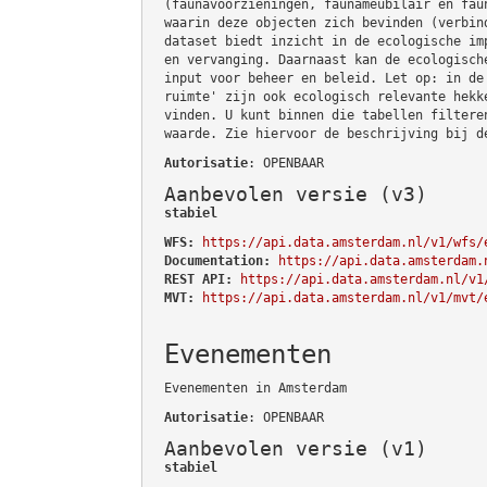
(faunavoorzieningen, faunameubilair en fau
waarin deze objecten zich bevinden (verbin
dataset biedt inzicht in de ecologische im
en vervanging. Daarnaast kan de ecologisch
input voor beheer en beleid. Let op: in de
ruimte' zijn ook ecologisch relevante hekk
vinden. U kunt binnen die tabellen filtere
waarde. Zie hiervoor de beschrijving bij d
Autorisatie
: OPENBAAR
Aanbevolen versie (v3)
stabiel
WFS:
https://api.data.amsterdam.nl/v1/wfs/
Documentation:
https://api.data.amsterdam.
REST API:
https://api.data.amsterdam.nl/v1
MVT:
https://api.data.amsterdam.nl/v1/mvt/
Evenementen
Evenementen in Amsterdam
Autorisatie
: OPENBAAR
Aanbevolen versie (v1)
stabiel