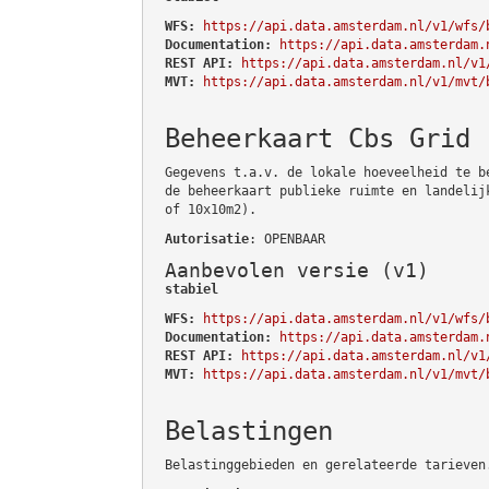
WFS:
https://api.data.amsterdam.nl/v1/wfs/
Documentation:
https://api.data.amsterdam.
REST API:
https://api.data.amsterdam.nl/v1
MVT:
https://api.data.amsterdam.nl/v1/mvt/
Beheerkaart Cbs Grid
Gegevens t.a.v. de lokale hoeveelheid te b
de beheerkaart publieke ruimte en landelij
of 10x10m2).
Autorisatie
: OPENBAAR
Aanbevolen versie (v1)
stabiel
WFS:
https://api.data.amsterdam.nl/v1/wfs/
Documentation:
https://api.data.amsterdam.
REST API:
https://api.data.amsterdam.nl/v1
MVT:
https://api.data.amsterdam.nl/v1/mvt/
Belastingen
Belastinggebieden en gerelateerde tarieven