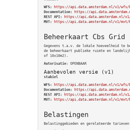
WFS:
https://api.data.amsterdam.nl/v1/wfs/
Documentation:
https://api.data.amsterdam.
REST API:
https://api.data.amsterdam.nl/v1
MVT:
https://api.data.amsterdam.nl/v1/mvt/
Beheerkaart Cbs Grid
Gegevens t.a.v. de lokale hoeveelheid te b
de beheerkaart publieke ruimte en landelij
of 10x10m2).
Autorisatie
: OPENBAAR
Aanbevolen versie (v1)
stabiel
WFS:
https://api.data.amsterdam.nl/v1/wfs/
Documentation:
https://api.data.amsterdam.
REST API:
https://api.data.amsterdam.nl/v1
MVT:
https://api.data.amsterdam.nl/v1/mvt/
Belastingen
Belastinggebieden en gerelateerde tarieven