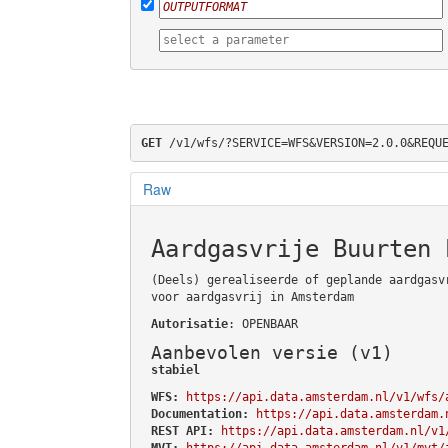
GET
 /v1/wfs/?SERVICE=WFS&VERSION=2.0.0&REQU
Raw
Aardgasvrije Buurten 
(Deels) gerealiseerde of geplande aardgasv
voor aardgasvrij in Amsterdam
Autorisatie
: OPENBAAR
Aanbevolen versie (v1)
stabiel
WFS:
https://api.data.amsterdam.nl/v1/wfs/
Documentation:
https://api.data.amsterdam.
REST API:
https://api.data.amsterdam.nl/v1
MVT:
https://api.data.amsterdam.nl/v1/mvt/