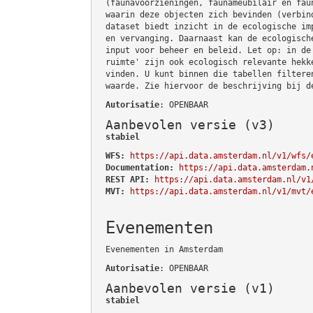
(faunavoorzieningen, faunameubilair en fau
waarin deze objecten zich bevinden (verbin
dataset biedt inzicht in de ecologische im
en vervanging. Daarnaast kan de ecologisch
input voor beheer en beleid. Let op: in de
ruimte' zijn ook ecologisch relevante hekk
vinden. U kunt binnen die tabellen filtere
waarde. Zie hiervoor de beschrijving bij d
Autorisatie
: OPENBAAR
Aanbevolen versie (v3)
stabiel
WFS:
https://api.data.amsterdam.nl/v1/wfs/
Documentation:
https://api.data.amsterdam.
REST API:
https://api.data.amsterdam.nl/v1
MVT:
https://api.data.amsterdam.nl/v1/mvt/
Evenementen
Evenementen in Amsterdam
Autorisatie
: OPENBAAR
Aanbevolen versie (v1)
stabiel