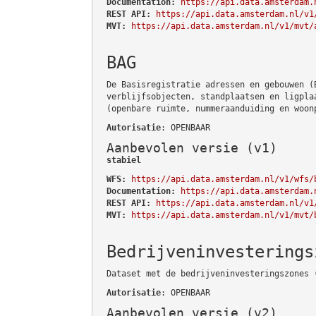
Documentation:
https://api.data.amsterdam.
REST API:
https://api.data.amsterdam.nl/v1
MVT:
https://api.data.amsterdam.nl/v1/mvt/
BAG
De Basisregistratie adressen en gebouwen (
verblijfsobjecten, standplaatsen en ligpla
(openbare ruimte, nummeraanduiding en woon
Autorisatie
: OPENBAAR
Aanbevolen versie (v1)
stabiel
WFS:
https://api.data.amsterdam.nl/v1/wfs/
Documentation:
https://api.data.amsterdam.
REST API:
https://api.data.amsterdam.nl/v1
MVT:
https://api.data.amsterdam.nl/v1/mvt/
Bedrijveninvesterings
Dataset met de bedrijveninvesteringszones 
Autorisatie
: OPENBAAR
Aanbevolen versie (v2)