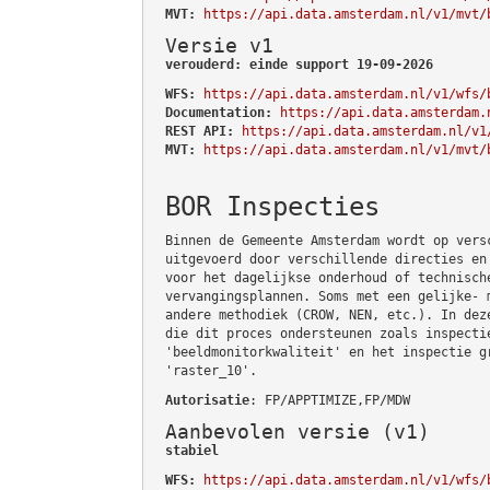
MVT:
https://api.data.amsterdam.nl/v1/mvt/
Versie v1
verouderd: einde support 19-09-2026
WFS:
https://api.data.amsterdam.nl/v1/wfs/
Documentation:
https://api.data.amsterdam.
REST API:
https://api.data.amsterdam.nl/v1
MVT:
https://api.data.amsterdam.nl/v1/mvt/
BOR Inspecties
Binnen de Gemeente Amsterdam wordt op vers
uitgevoerd door verschillende directies en
voor het dagelijkse onderhoud of technisch
vervangingsplannen. Soms met een gelijke- 
andere methodiek (CROW, NEN, etc.). In dez
die dit proces ondersteunen zoals inspecti
'beeldmonitorkwaliteit' en het inspectie g
'raster_10'.
Autorisatie
: FP/APPTIMIZE,FP/MDW
Aanbevolen versie (v1)
stabiel
WFS:
https://api.data.amsterdam.nl/v1/wfs/