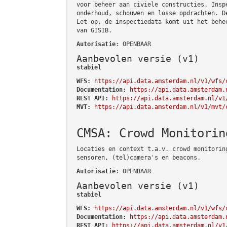
voor beheer aan civiele constructies. Insp
onderhoud, schouwen en losse opdrachten. D
Let op, de inspectiedata komt uit het behe
van GISIB.
Autorisatie
: OPENBAAR
Aanbevolen versie (v1)
stabiel
WFS:
https://api.data.amsterdam.nl/v1/wfs/
Documentation:
https://api.data.amsterdam.
REST API:
https://api.data.amsterdam.nl/v1
MVT:
https://api.data.amsterdam.nl/v1/mvt/
CMSA: Crowd Monitorin
Locaties en context t.a.v. crowd monitorin
sensoren, (tel)camera's en beacons.
Autorisatie
: OPENBAAR
Aanbevolen versie (v1)
stabiel
WFS:
https://api.data.amsterdam.nl/v1/wfs/
Documentation:
https://api.data.amsterdam.
REST API:
https://api.data.amsterdam.nl/v1