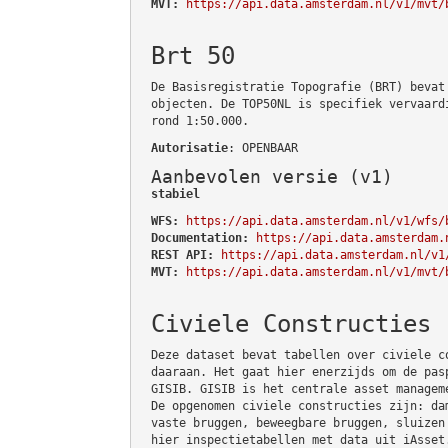
MVT:
https://api.data.amsterdam.nl/v1/mvt/
Brt 50
De Basisregistratie Topografie (BRT) bevat
objecten. De TOP50NL is specifiek vervaard
rond 1:50.000.
Autorisatie
: OPENBAAR
Aanbevolen versie (v1)
stabiel
WFS:
https://api.data.amsterdam.nl/v1/wfs/
Documentation:
https://api.data.amsterdam.
REST API:
https://api.data.amsterdam.nl/v1
MVT:
https://api.data.amsterdam.nl/v1/mvt/
Civiele Constructies
Deze dataset bevat tabellen over civiele c
daaraan. Het gaat hier enerzijds om de pas
GISIB. GISIB is het centrale asset managem
De opgenomen civiele constructies zijn: da
vaste bruggen, beweegbare bruggen, sluizen
hier inspectietabellen met data uit iAsset