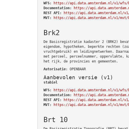
WFS:
https://api.data.amsterdam.nl/v1/wfs/
Documentation:
https://api.data.amsterdam.
REST API:
https://api.data.amsterdam.nl/v1
MVT:
https://api.data.amsterdam.nl/v1/mvt/
Brk2
De Basisregistratie kadaster 2 (BRK2) beva
eigendom, hypotheken, beperkte rechten (zo
vruchtgebruik) en leidingnetwerken. Daarna
met perceel, perceelnummer, oppervlakte, k
het rijk, de provincies en gemeenten.
Autorisatie
: OPENBAAR
Aanbevolen versie (v1)
stabiel
WFS:
https://api.data.amsterdam.nl/v1/wfs/
Documentation:
https://api.data.amsterdam.
REST API:
https://api.data.amsterdam.nl/v1
MVT:
https://api.data.amsterdam.nl/v1/mvt/
Brt 10
De Basisregistratie Topografie (BRT) bevat