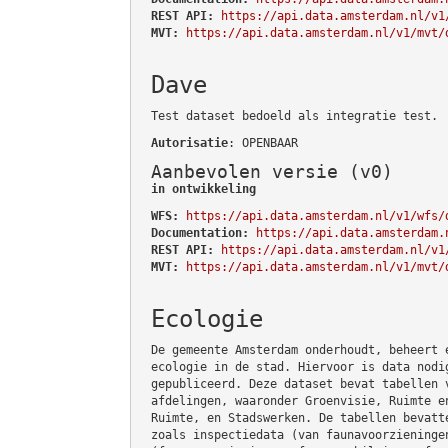
REST API:
https://api.data.amsterdam.nl/v1
MVT:
https://api.data.amsterdam.nl/v1/mvt/
Dave
Test dataset bedoeld als integratie test.
Autorisatie
: OPENBAAR
Aanbevolen versie (v0)
in ontwikkeling
WFS:
https://api.data.amsterdam.nl/v1/wfs/
Documentation:
https://api.data.amsterdam.
REST API:
https://api.data.amsterdam.nl/v1
MVT:
https://api.data.amsterdam.nl/v1/mvt/
Ecologie
De gemeente Amsterdam onderhoudt, beheert 
ecologie in de stad. Hiervoor is data nodi
gepubliceerd. Deze dataset bevat tabellen 
afdelingen, waaronder Groenvisie, Ruimte e
Ruimte, en Stadswerken. De tabellen bevatt
zoals inspectiedata (van faunavoorzieninge