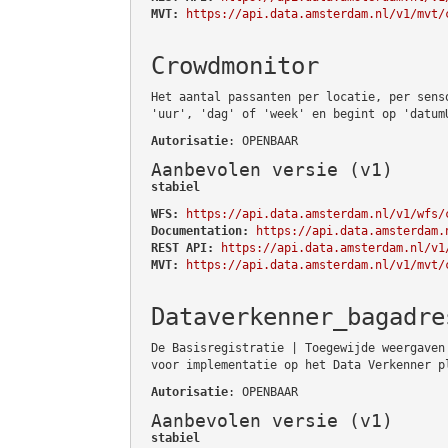
MVT:
https://api.data.amsterdam.nl/v1/mvt/
Crowdmonitor
Het aantal passanten per locatie, per sens
'uur', 'dag' of 'week' en begint op 'datum
Autorisatie
: OPENBAAR
Aanbevolen versie (v1)
stabiel
WFS:
https://api.data.amsterdam.nl/v1/wfs/
Documentation:
https://api.data.amsterdam.
REST API:
https://api.data.amsterdam.nl/v1
MVT:
https://api.data.amsterdam.nl/v1/mvt/
Dataverkenner_bagadre
De Basisregistratie | Toegewijde weergaven
voor implementatie op het Data Verkenner p
Autorisatie
: OPENBAAR
Aanbevolen versie (v1)
stabiel