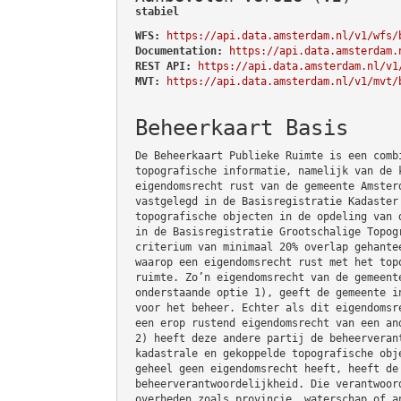
stabiel
WFS:
https://api.data.amsterdam.nl/v1/wfs/
Documentation:
https://api.data.amsterdam.
REST API:
https://api.data.amsterdam.nl/v1
MVT:
https://api.data.amsterdam.nl/v1/mvt/
Beheerkaart Basis
De Beheerkaart Publieke Ruimte is een comb
topografische informatie, namelijk van de 
eigendomsrecht rust van de gemeente Amster
vastgelegd in de Basisregistratie Kadaster
topografische objecten in de opdeling van 
in de Basisregistratie Grootschalige Topog
criterium van minimaal 20% overlap gehante
waarop een eigendomsrecht rust met het top
ruimte. Zo’n eigendomsrecht van de gemeent
onderstaande optie 1), geeft de gemeente i
voor het beheer. Echter als dit eigendomsr
een erop rustend eigendomsrecht van een an
2) heeft deze andere partij de beheerveran
kadastrale en gekoppelde topografische obj
geheel geen eigendomsrecht heeft, heeft de
beheerverantwoordelijkheid. Die verantwoor
overheden zoals provincie, waterschap of a