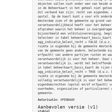
objecten vallen niet onder een van beide o
in de Beheerkaart in het geheel niet getoo
dit verband kan zijn: recht van eigendom, 
opstal. Op de kaart kunt u voor elk onderd
Amsterdam zien of de gemeente op grond van
verantwoordelijkheid heeft voor het beheer
afspraken waarin het beheer is overgedrage
bijvoorbeeld een volkstuinvereniging, begr
Selecteer in tabel beheerkaart_basis_kaart
agg_indicatie_belast_recht = FALSE (d.w.z.
ruimte in eigendom bij de gemeente Amsterd
van de gemeente geen andere, belastende ei
erfpacht) van andere partijen rusten en wa
verantwoordelijk is voor het beheer. Daar 
verantwoordelijk is, wordt het betreffende
in tabel beheerkaart_basis_kaart de rijen 
agg_indicatie_belast_recht = TRUE (d.w.z. 
ruimte in eigendom bij de gemeente Amsterd
volledig verantwoordelijk is voor het behe
eigendomsrechten (opstal en/of erfpacht) v
overheden, organisaties of particulieren) 
gemeente.
Autorisatie
: OPENBAAR
Aanbevolen versie (v1)
stabiel