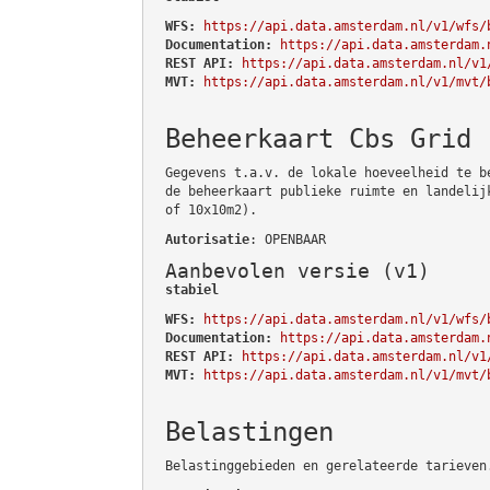
WFS:
https://api.data.amsterdam.nl/v1/wfs/
Documentation:
https://api.data.amsterdam.
REST API:
https://api.data.amsterdam.nl/v1
MVT:
https://api.data.amsterdam.nl/v1/mvt/
Beheerkaart Cbs Grid
Gegevens t.a.v. de lokale hoeveelheid te b
de beheerkaart publieke ruimte en landelij
of 10x10m2).
Autorisatie
: OPENBAAR
Aanbevolen versie (v1)
stabiel
WFS:
https://api.data.amsterdam.nl/v1/wfs/
Documentation:
https://api.data.amsterdam.
REST API:
https://api.data.amsterdam.nl/v1
MVT:
https://api.data.amsterdam.nl/v1/mvt/
Belastingen
Belastinggebieden en gerelateerde tarieven