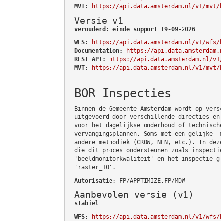
MVT:
https://api.data.amsterdam.nl/v1/mvt/
Versie v1
verouderd: einde support 19-09-2026
WFS:
https://api.data.amsterdam.nl/v1/wfs/
Documentation:
https://api.data.amsterdam.
REST API:
https://api.data.amsterdam.nl/v1
MVT:
https://api.data.amsterdam.nl/v1/mvt/
BOR Inspecties
Binnen de Gemeente Amsterdam wordt op vers
uitgevoerd door verschillende directies en
voor het dagelijkse onderhoud of technisch
vervangingsplannen. Soms met een gelijke- 
andere methodiek (CROW, NEN, etc.). In dez
die dit proces ondersteunen zoals inspecti
'beeldmonitorkwaliteit' en het inspectie g
'raster_10'.
Autorisatie
: FP/APPTIMIZE,FP/MDW
Aanbevolen versie (v1)
stabiel
WFS:
https://api.data.amsterdam.nl/v1/wfs/