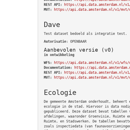
REST API:
https://api.data.amsterdam.nl/v1
MVT:
https://api.data.amsterdam.nl/v1/mvt/
Dave
Test dataset bedoeld als integratie test.
Autorisatie
: OPENBAAR
Aanbevolen versie (v0)
in ontwikkeling
WFS:
https://api.data.amsterdam.nl/v1/wfs/
Documentation:
https://api.data.amsterdam.
REST API:
https://api.data.amsterdam.nl/v1
MVT:
https://api.data.amsterdam.nl/v1/mvt/
Ecologie
De gemeente Amsterdam onderhoudt, beheert 
ecologie in de stad. Hiervoor is data nodi
gepubliceerd. Deze dataset bevat tabellen 
afdelingen, waaronder Groenvisie, Ruimte e
Ruimte, en Stadswerken. De tabellen bevatt
zoals inspectiedata (van faunavoorzieninge