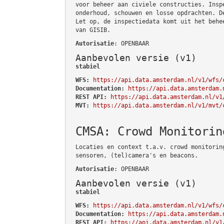
voor beheer aan civiele constructies. Insp
onderhoud, schouwen en losse opdrachten. D
Let op, de inspectiedata komt uit het behe
van GISIB.
Autorisatie
: OPENBAAR
Aanbevolen versie (v1)
stabiel
WFS:
https://api.data.amsterdam.nl/v1/wfs/
Documentation:
https://api.data.amsterdam.
REST API:
https://api.data.amsterdam.nl/v1
MVT:
https://api.data.amsterdam.nl/v1/mvt/
CMSA: Crowd Monitorin
Locaties en context t.a.v. crowd monitorin
sensoren, (tel)camera's en beacons.
Autorisatie
: OPENBAAR
Aanbevolen versie (v1)
stabiel
WFS:
https://api.data.amsterdam.nl/v1/wfs/
Documentation:
https://api.data.amsterdam.
REST API:
https://api.data.amsterdam.nl/v1