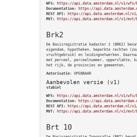
WFS:
https://api.data.amsterdam.nl/v1/wfs/
Documentation:
https://api.data.amsterdam.
REST API:
https://api.data.amsterdam.nl/v1
MVT:
https://api.data.amsterdam.nl/v1/mvt/
Brk2
De Basisregistratie kadaster 2 (BRK2) beva
eigendom, hypotheken, beperkte rechten (zo
vruchtgebruik) en leidingnetwerken. Daarna
met perceel, perceelnummer, oppervlakte, k
het rijk, de provincies en gemeenten.
Autorisatie
: OPENBAAR
Aanbevolen versie (v1)
stabiel
WFS:
https://api.data.amsterdam.nl/v1/wfs/
Documentation:
https://api.data.amsterdam.
REST API:
https://api.data.amsterdam.nl/v1
MVT:
https://api.data.amsterdam.nl/v1/mvt/
Brt 10
De Basisregistratie Topografie (BRT) bevat