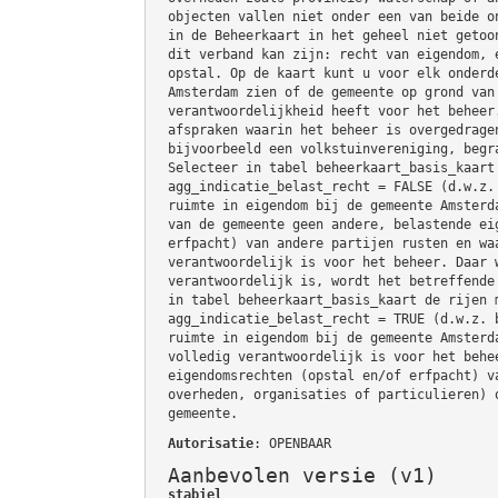
objecten vallen niet onder een van beide o
in de Beheerkaart in het geheel niet getoo
dit verband kan zijn: recht van eigendom, 
opstal. Op de kaart kunt u voor elk onderd
Amsterdam zien of de gemeente op grond van
verantwoordelijkheid heeft voor het beheer
afspraken waarin het beheer is overgedrage
bijvoorbeeld een volkstuinvereniging, begr
Selecteer in tabel beheerkaart_basis_kaart
agg_indicatie_belast_recht = FALSE (d.w.z.
ruimte in eigendom bij de gemeente Amsterd
van de gemeente geen andere, belastende ei
erfpacht) van andere partijen rusten en wa
verantwoordelijk is voor het beheer. Daar 
verantwoordelijk is, wordt het betreffende
in tabel beheerkaart_basis_kaart de rijen 
agg_indicatie_belast_recht = TRUE (d.w.z. 
ruimte in eigendom bij de gemeente Amsterd
volledig verantwoordelijk is voor het behe
eigendomsrechten (opstal en/of erfpacht) v
overheden, organisaties of particulieren) 
gemeente.
Autorisatie
: OPENBAAR
Aanbevolen versie (v1)
stabiel