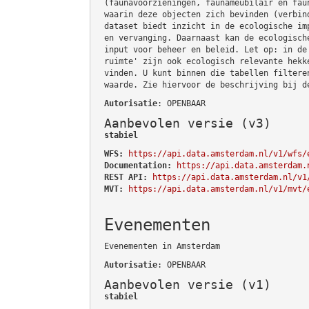
(faunavoorzieningen, faunameubilair en fau
waarin deze objecten zich bevinden (verbin
dataset biedt inzicht in de ecologische im
en vervanging. Daarnaast kan de ecologisch
input voor beheer en beleid. Let op: in de
ruimte' zijn ook ecologisch relevante hekk
vinden. U kunt binnen die tabellen filtere
waarde. Zie hiervoor de beschrijving bij d
Autorisatie
: OPENBAAR
Aanbevolen versie (v3)
stabiel
WFS:
https://api.data.amsterdam.nl/v1/wfs/
Documentation:
https://api.data.amsterdam.
REST API:
https://api.data.amsterdam.nl/v1
MVT:
https://api.data.amsterdam.nl/v1/mvt/
Evenementen
Evenementen in Amsterdam
Autorisatie
: OPENBAAR
Aanbevolen versie (v1)
stabiel