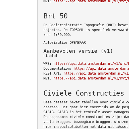
MVT:
https://api.data.amsterdam.nl/v1/mvt/
Brt 50
De Basisregistratie Topografie (BRT) bevat
objecten. De TOP50NL is specifiek vervaard
rond 1:50.000.
Autorisatie
: OPENBAAR
Aanbevolen versie (v1)
stabiel
WFS:
https://api.data.amsterdam.nl/v1/wfs/
Documentation:
https://api.data.amsterdam.
REST API:
https://api.data.amsterdam.nl/v1
MVT:
https://api.data.amsterdam.nl/v1/mvt/
Civiele Constructies
Deze dataset bevat tabellen over civiele c
daaraan. Het gaat hier enerzijds om de pas
GISIB. GISIB is het centrale asset managem
De opgenomen civiele constructies zijn: da
vaste bruggen, beweegbare bruggen, sluizen
hier inspectietabellen met data uit iAsset