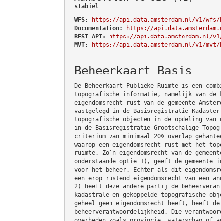
stabiel
WFS:
https://api.data.amsterdam.nl/v1/wfs/
Documentation:
https://api.data.amsterdam.
REST API:
https://api.data.amsterdam.nl/v1
MVT:
https://api.data.amsterdam.nl/v1/mvt/
Beheerkaart Basis
De Beheerkaart Publieke Ruimte is een comb
topografische informatie, namelijk van de 
eigendomsrecht rust van de gemeente Amster
vastgelegd in de Basisregistratie Kadaster
topografische objecten in de opdeling van 
in de Basisregistratie Grootschalige Topog
criterium van minimaal 20% overlap gehante
waarop een eigendomsrecht rust met het top
ruimte. Zo’n eigendomsrecht van de gemeent
onderstaande optie 1), geeft de gemeente i
voor het beheer. Echter als dit eigendomsr
een erop rustend eigendomsrecht van een an
2) heeft deze andere partij de beheerveran
kadastrale en gekoppelde topografische obj
geheel geen eigendomsrecht heeft, heeft de
beheerverantwoordelijkheid. Die verantwoor
overheden zoals provincie, waterschap of a