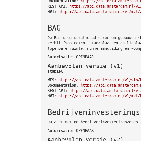
Documentation:
https://api.data.amsterdam.
REST API:
https://api.data.amsterdam.nl/v1
MVT:
https://api.data.amsterdam.nl/v1/mvt/
BAG
De Basisregistratie adressen en gebouwen (
verblijfsobjecten, standplaatsen en ligpla
(openbare ruimte, nummeraanduiding en woon
Autorisatie
: OPENBAAR
Aanbevolen versie (v1)
stabiel
WFS:
https://api.data.amsterdam.nl/v1/wfs/
Documentation:
https://api.data.amsterdam.
REST API:
https://api.data.amsterdam.nl/v1
MVT:
https://api.data.amsterdam.nl/v1/mvt/
Bedrijveninvesterings
Dataset met de bedrijveninvesteringszones 
Autorisatie
: OPENBAAR
Aanbevolen versie (v2)