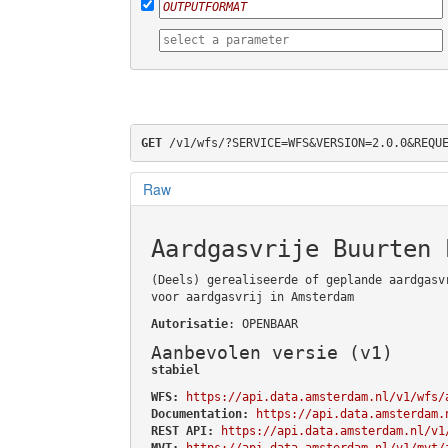
GET
 /v1/wfs/?SERVICE=WFS&VERSION=2.0.0&REQU
Raw
Aardgasvrije Buurten 
(Deels) gerealiseerde of geplande aardgasv
voor aardgasvrij in Amsterdam
Autorisatie
: OPENBAAR
Aanbevolen versie (v1)
stabiel
WFS:
https://api.data.amsterdam.nl/v1/wfs/
Documentation:
https://api.data.amsterdam.
REST API:
https://api.data.amsterdam.nl/v1
MVT:
https://api.data.amsterdam.nl/v1/mvt/