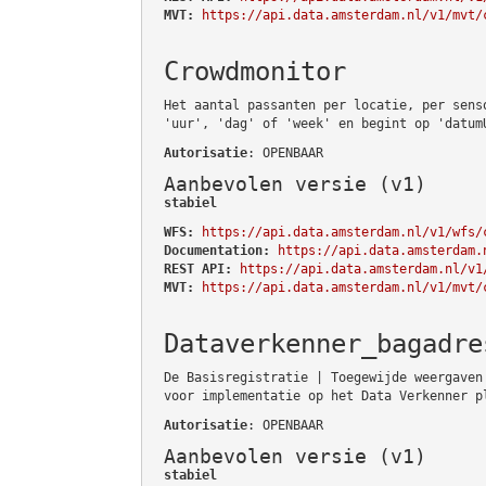
MVT:
https://api.data.amsterdam.nl/v1/mvt/
Crowdmonitor
Het aantal passanten per locatie, per sens
'uur', 'dag' of 'week' en begint op 'datum
Autorisatie
: OPENBAAR
Aanbevolen versie (v1)
stabiel
WFS:
https://api.data.amsterdam.nl/v1/wfs/
Documentation:
https://api.data.amsterdam.
REST API:
https://api.data.amsterdam.nl/v1
MVT:
https://api.data.amsterdam.nl/v1/mvt/
Dataverkenner_bagadre
De Basisregistratie | Toegewijde weergaven
voor implementatie op het Data Verkenner p
Autorisatie
: OPENBAAR
Aanbevolen versie (v1)
stabiel