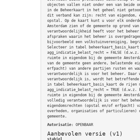
objecten vallen niet onder een van beide o
in de Beheerkaart in het geheel niet getoo
dit verband kan zijn: recht van eigendom, 
opstal. Op de kaart kunt u voor elk onderd
Amsterdam zien of de gemeente op grond van
verantwoordelijkheid heeft voor het beheer
afspraken waarin het beheer is overgedrage
bijvoorbeeld een volkstuinvereniging, begr
Selecteer in tabel beheerkaart_basis_kaart
agg_indicatie_belast_recht = FALSE (d.w.z.
ruimte in eigendom bij de gemeente Amsterd
van de gemeente geen andere, belastende ei
erfpacht) van andere partijen rusten en wa
verantwoordelijk is voor het beheer. Daar 
verantwoordelijk is, wordt het betreffende
in tabel beheerkaart_basis_kaart de rijen 
agg_indicatie_belast_recht = TRUE (d.w.z. 
ruimte in eigendom bij de gemeente Amsterd
volledig verantwoordelijk is voor het behe
eigendomsrechten (opstal en/of erfpacht) v
overheden, organisaties of particulieren) 
gemeente.
Autorisatie
: OPENBAAR
Aanbevolen versie (v1)
stabiel