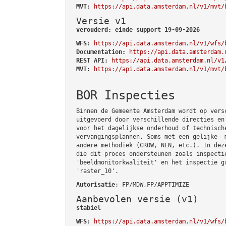
MVT:
https://api.data.amsterdam.nl/v1/mvt/
Versie v1
verouderd: einde support 19-09-2026
WFS:
https://api.data.amsterdam.nl/v1/wfs/
Documentation:
https://api.data.amsterdam.
REST API:
https://api.data.amsterdam.nl/v1
MVT:
https://api.data.amsterdam.nl/v1/mvt/
BOR Inspecties
Binnen de Gemeente Amsterdam wordt op vers
uitgevoerd door verschillende directies en
voor het dagelijkse onderhoud of technisch
vervangingsplannen. Soms met een gelijke- 
andere methodiek (CROW, NEN, etc.). In dez
die dit proces ondersteunen zoals inspecti
'beeldmonitorkwaliteit' en het inspectie g
'raster_10'.
Autorisatie
: FP/MDW,FP/APPTIMIZE
Aanbevolen versie (v1)
stabiel
WFS:
https://api.data.amsterdam.nl/v1/wfs/