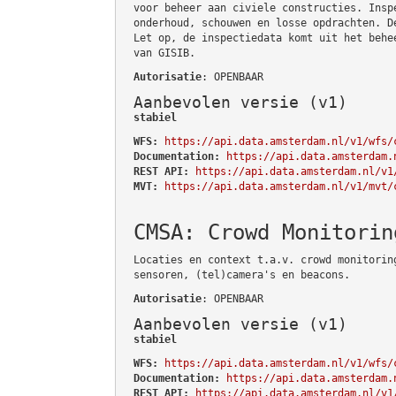
voor beheer aan civiele constructies. Insp
onderhoud, schouwen en losse opdrachten. D
Let op, de inspectiedata komt uit het behe
van GISIB.
Autorisatie
: OPENBAAR
Aanbevolen versie (v1)
stabiel
WFS:
https://api.data.amsterdam.nl/v1/wfs/
Documentation:
https://api.data.amsterdam.
REST API:
https://api.data.amsterdam.nl/v1
MVT:
https://api.data.amsterdam.nl/v1/mvt/
CMSA: Crowd Monitorin
Locaties en context t.a.v. crowd monitorin
sensoren, (tel)camera's en beacons.
Autorisatie
: OPENBAAR
Aanbevolen versie (v1)
stabiel
WFS:
https://api.data.amsterdam.nl/v1/wfs/
Documentation:
https://api.data.amsterdam.
REST API:
https://api.data.amsterdam.nl/v1