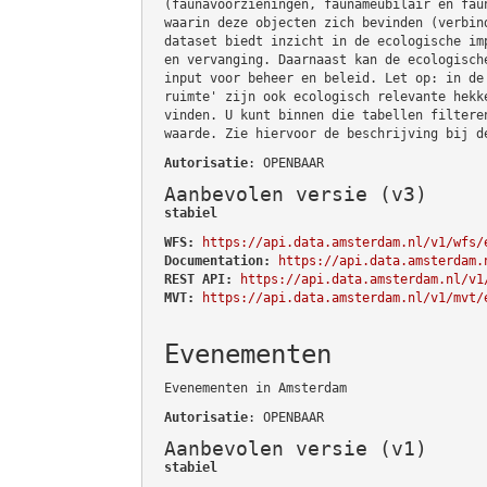
(faunavoorzieningen, faunameubilair en fau
waarin deze objecten zich bevinden (verbin
dataset biedt inzicht in de ecologische im
en vervanging. Daarnaast kan de ecologisch
input voor beheer en beleid. Let op: in de
ruimte' zijn ook ecologisch relevante hekk
vinden. U kunt binnen die tabellen filtere
waarde. Zie hiervoor de beschrijving bij d
Autorisatie
: OPENBAAR
Aanbevolen versie (v3)
stabiel
WFS:
https://api.data.amsterdam.nl/v1/wfs/
Documentation:
https://api.data.amsterdam.
REST API:
https://api.data.amsterdam.nl/v1
MVT:
https://api.data.amsterdam.nl/v1/mvt/
Evenementen
Evenementen in Amsterdam
Autorisatie
: OPENBAAR
Aanbevolen versie (v1)
stabiel