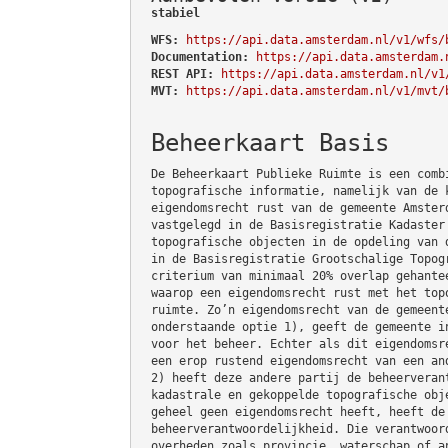
stabiel
WFS:
https://api.data.amsterdam.nl/v1/wfs/
Documentation:
https://api.data.amsterdam.
REST API:
https://api.data.amsterdam.nl/v1
MVT:
https://api.data.amsterdam.nl/v1/mvt/
Beheerkaart Basis
De Beheerkaart Publieke Ruimte is een comb
topografische informatie, namelijk van de 
eigendomsrecht rust van de gemeente Amster
vastgelegd in de Basisregistratie Kadaster
topografische objecten in de opdeling van 
in de Basisregistratie Grootschalige Topog
criterium van minimaal 20% overlap gehante
waarop een eigendomsrecht rust met het top
ruimte. Zo’n eigendomsrecht van de gemeent
onderstaande optie 1), geeft de gemeente i
voor het beheer. Echter als dit eigendomsr
een erop rustend eigendomsrecht van een an
2) heeft deze andere partij de beheerveran
kadastrale en gekoppelde topografische obj
geheel geen eigendomsrecht heeft, heeft de
beheerverantwoordelijkheid. Die verantwoor
overheden zoals provincie, waterschap of a