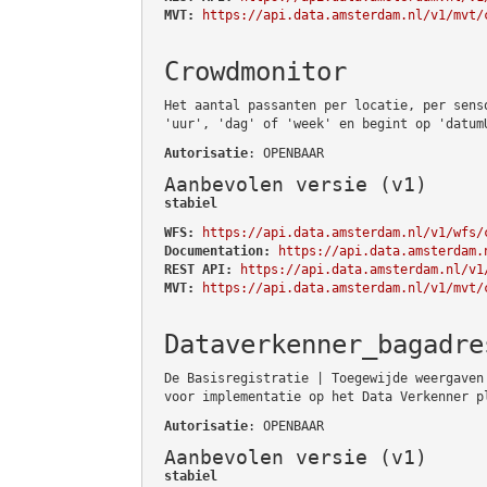
MVT:
https://api.data.amsterdam.nl/v1/mvt/
Crowdmonitor
Het aantal passanten per locatie, per sens
'uur', 'dag' of 'week' en begint op 'datum
Autorisatie
: OPENBAAR
Aanbevolen versie (v1)
stabiel
WFS:
https://api.data.amsterdam.nl/v1/wfs/
Documentation:
https://api.data.amsterdam.
REST API:
https://api.data.amsterdam.nl/v1
MVT:
https://api.data.amsterdam.nl/v1/mvt/
Dataverkenner_bagadre
De Basisregistratie | Toegewijde weergaven
voor implementatie op het Data Verkenner p
Autorisatie
: OPENBAAR
Aanbevolen versie (v1)
stabiel