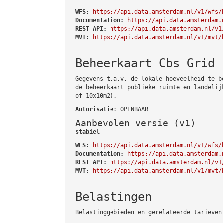
WFS:
https://api.data.amsterdam.nl/v1/wfs/
Documentation:
https://api.data.amsterdam.
REST API:
https://api.data.amsterdam.nl/v1
MVT:
https://api.data.amsterdam.nl/v1/mvt/
Beheerkaart Cbs Grid
Gegevens t.a.v. de lokale hoeveelheid te b
de beheerkaart publieke ruimte en landelij
of 10x10m2).
Autorisatie
: OPENBAAR
Aanbevolen versie (v1)
stabiel
WFS:
https://api.data.amsterdam.nl/v1/wfs/
Documentation:
https://api.data.amsterdam.
REST API:
https://api.data.amsterdam.nl/v1
MVT:
https://api.data.amsterdam.nl/v1/mvt/
Belastingen
Belastinggebieden en gerelateerde tarieven