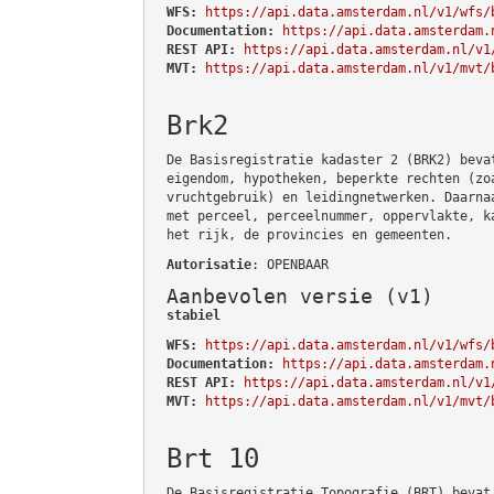
WFS:
https://api.data.amsterdam.nl/v1/wfs/
Documentation:
https://api.data.amsterdam.
REST API:
https://api.data.amsterdam.nl/v1
MVT:
https://api.data.amsterdam.nl/v1/mvt/
Brk2
De Basisregistratie kadaster 2 (BRK2) beva
eigendom, hypotheken, beperkte rechten (zo
vruchtgebruik) en leidingnetwerken. Daarna
met perceel, perceelnummer, oppervlakte, k
het rijk, de provincies en gemeenten.
Autorisatie
: OPENBAAR
Aanbevolen versie (v1)
stabiel
WFS:
https://api.data.amsterdam.nl/v1/wfs/
Documentation:
https://api.data.amsterdam.
REST API:
https://api.data.amsterdam.nl/v1
MVT:
https://api.data.amsterdam.nl/v1/mvt/
Brt 10
De Basisregistratie Topografie (BRT) bevat