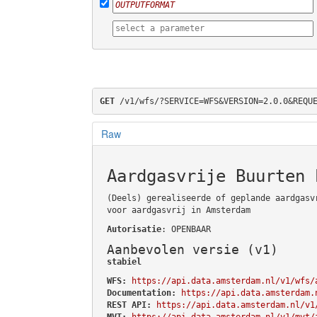
GET
 /v1/wfs/?SERVICE=WFS&VERSION=2.0.0&REQU
Raw
Aardgasvrije Buurten 
(Deels) gerealiseerde of geplande aardgasv
voor aardgasvrij in Amsterdam
Autorisatie
: OPENBAAR
Aanbevolen versie (v1)
stabiel
WFS:
https://api.data.amsterdam.nl/v1/wfs/
Documentation:
https://api.data.amsterdam.
REST API:
https://api.data.amsterdam.nl/v1
MVT:
https://api.data.amsterdam.nl/v1/mvt/