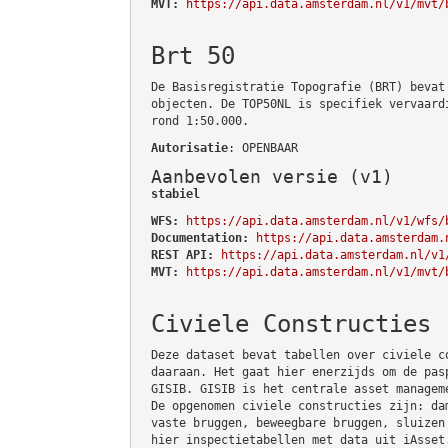
MVT:
https://api.data.amsterdam.nl/v1/mvt/
Brt 50
De Basisregistratie Topografie (BRT) bevat
objecten. De TOP50NL is specifiek vervaard
rond 1:50.000.
Autorisatie
: OPENBAAR
Aanbevolen versie (v1)
stabiel
WFS:
https://api.data.amsterdam.nl/v1/wfs/
Documentation:
https://api.data.amsterdam.
REST API:
https://api.data.amsterdam.nl/v1
MVT:
https://api.data.amsterdam.nl/v1/mvt/
Civiele Constructies
Deze dataset bevat tabellen over civiele c
daaraan. Het gaat hier enerzijds om de pas
GISIB. GISIB is het centrale asset managem
De opgenomen civiele constructies zijn: da
vaste bruggen, beweegbare bruggen, sluizen
hier inspectietabellen met data uit iAsset