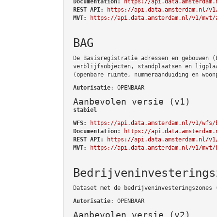
Documentation:
https://api.data.amsterdam.
REST API:
https://api.data.amsterdam.nl/v1
MVT:
https://api.data.amsterdam.nl/v1/mvt/
BAG
De Basisregistratie adressen en gebouwen (
verblijfsobjecten, standplaatsen en ligpla
(openbare ruimte, nummeraanduiding en woon
Autorisatie
: OPENBAAR
Aanbevolen versie (v1)
stabiel
WFS:
https://api.data.amsterdam.nl/v1/wfs/
Documentation:
https://api.data.amsterdam.
REST API:
https://api.data.amsterdam.nl/v1
MVT:
https://api.data.amsterdam.nl/v1/mvt/
Bedrijveninvesterings
Dataset met de bedrijveninvesteringszones 
Autorisatie
: OPENBAAR
Aanbevolen versie (v2)