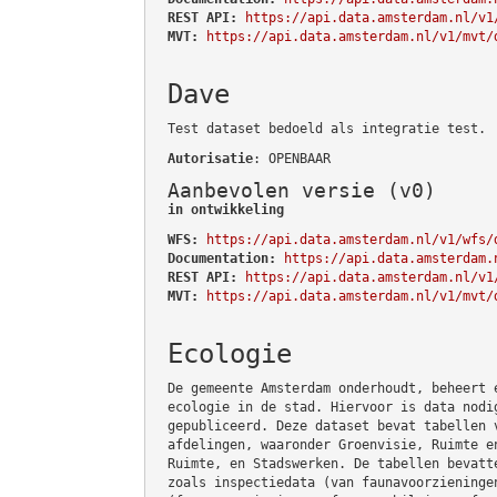
REST API:
https://api.data.amsterdam.nl/v1
MVT:
https://api.data.amsterdam.nl/v1/mvt/
Dave
Test dataset bedoeld als integratie test.
Autorisatie
: OPENBAAR
Aanbevolen versie (v0)
in ontwikkeling
WFS:
https://api.data.amsterdam.nl/v1/wfs/
Documentation:
https://api.data.amsterdam.
REST API:
https://api.data.amsterdam.nl/v1
MVT:
https://api.data.amsterdam.nl/v1/mvt/
Ecologie
De gemeente Amsterdam onderhoudt, beheert 
ecologie in de stad. Hiervoor is data nodi
gepubliceerd. Deze dataset bevat tabellen 
afdelingen, waaronder Groenvisie, Ruimte e
Ruimte, en Stadswerken. De tabellen bevatt
zoals inspectiedata (van faunavoorzieninge