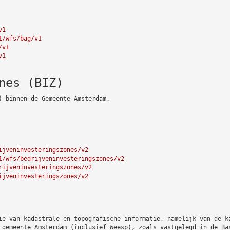
v1
1/wfs/bag/v1
/v1
v1
nes (BIZ)
) binnen de Gemeente Amsterdam.
ijveninvesteringszones/v2
1/wfs/bedrijveninvesteringszones/v2
rijveninvesteringszones/v2
ijveninvesteringszones/v2
ie van kadastrale en topografische informatie, namelijk van de k
 gemeente Amsterdam (inclusief Weesp), zoals vastgelegd in de Ba