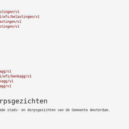
stingen/v1
1/wfs/belastingen/v1
astingen/v1
stingen/v1
agg/v1
1/wfs/benkagg/v1
kagg/v1
agg/v1
rpsgezichten
mde stads- en dorpsgezichten van de Gemeente Amsterdam.