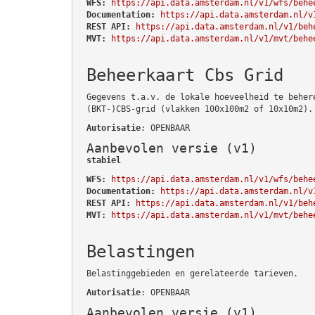
WFS:
https://api.data.amsterdam.nl/v1/wfs/behe
Documentation:
https://api.data.amsterdam.nl/v
REST API:
https://api.data.amsterdam.nl/v1/beh
MVT:
https://api.data.amsterdam.nl/v1/mvt/behe
Beheerkaart Cbs Grid
Gegevens t.a.v. de lokale hoeveelheid te beher
(BKT-)CBS-grid (vlakken 100x100m2 of 10x10m2).
Autorisatie
: OPENBAAR
Aanbevolen versie (v1)
stabiel
WFS:
https://api.data.amsterdam.nl/v1/wfs/behe
Documentation:
https://api.data.amsterdam.nl/v
REST API:
https://api.data.amsterdam.nl/v1/beh
MVT:
https://api.data.amsterdam.nl/v1/mvt/behe
Belastingen
Belastinggebieden en gerelateerde tarieven.
Autorisatie
: OPENBAAR
Aanbevolen versie (v1)