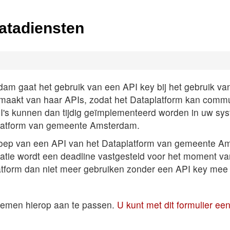
atadiensten
 gaat het gebruik van een API key bij het gebruik van A
k maakt van haar APIs, zodat het Dataplatform kan comm
PI's kunnen dan tijdig geïmplementeerd worden in uw sys
latform van gemeente Amsterdam.
roep van een API van het Dataplatform van gemeente Am
satie wordt een deadline vastgesteld voor het moment v
atform dan niet meer gebruiken zonder een API key mee 
temen hierop aan te passen.
U kunt met dit formulier e