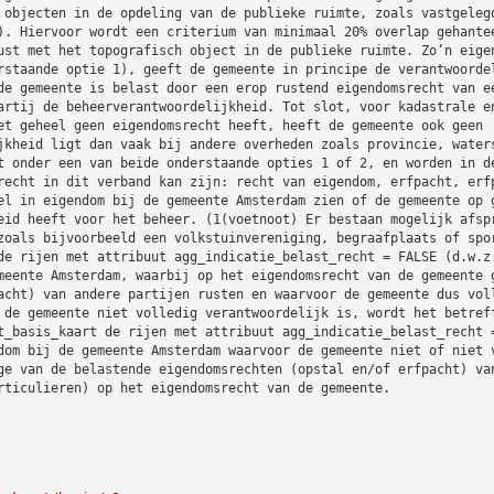
 objecten in de opdeling van de publieke ruimte, zoals vastgeleg
). Hiervoor wordt een criterium van minimaal 20% overlap gehante
ust met het topografisch object in de publieke ruimte. Zo’n eige
rstaande optie 1), geeft de gemeente in principe de verantwoorde
de gemeente is belast door een erop rustend eigendomsrecht van e
artij de beheerverantwoordelijkheid. Tot slot, voor kadastrale e
et geheel geen eigendomsrecht heeft, heeft de gemeente ook geen
jkheid ligt dan vaak bij andere overheden zoals provincie, water
t onder een van beide onderstaande opties 1 of 2, en worden in d
recht in dit verband kan zijn: recht van eigendom, erfpacht, erf
el in eigendom bij de gemeente Amsterdam zien of de gemeente op 
eid heeft voor het beheer. (1(voetnoot) Er bestaan mogelijk afsp
zoals bijvoorbeeld een volkstuinvereniging, begraafplaats of spo
de rijen met attribuut agg_indicatie_belast_recht = FALSE (d.w.z
meente Amsterdam, waarbij op het eigendomsrecht van de gemeente 
acht) van andere partijen rusten en waarvoor de gemeente dus vol
 de gemeente niet volledig verantwoordelijk is, wordt het betref
t_basis_kaart de rijen met attribuut agg_indicatie_belast_recht 
dom bij de gemeente Amsterdam waarvoor de gemeente niet of niet 
ge van de belastende eigendomsrechten (opstal en/of erfpacht) va
rticulieren) op het eigendomsrecht van de gemeente.