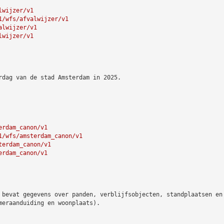
lwijzer/v1
1/wfs/afvalwijzer/v1
alwijzer/v1
lwijzer/v1
rdag van de stad Amsterdam in 2025.
erdam_canon/v1
1/wfs/amsterdam_canon/v1
terdam_canon/v1
erdam_canon/v1
 bevat gegevens over panden, verblijfsobjecten, standplaatsen en
meraanduiding en woonplaats).