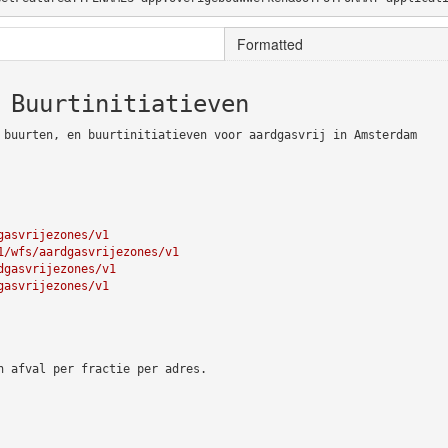
Formatted
 Buurtinitiatieven
 buurten, en buurtinitiatieven voor aardgasvrij in Amsterdam
gasvrijezones/v1
1/wfs/aardgasvrijezones/v1
dgasvrijezones/v1
gasvrijezones/v1
n afval per fractie per adres.