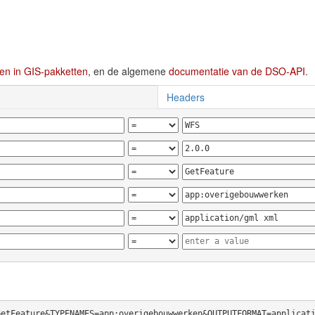
en in GIS-pakketten
, en de algemene
documentatie van de DSO-API
.
Headers
GetFeature&TYPENAMES=app:overigebouwwerken&OUTPUTFORMAT=applicat