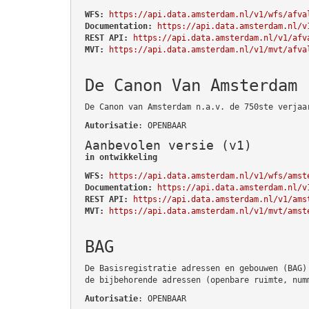
WFS:
https://api.data.amsterdam.nl/v1/wfs/afva
Documentation:
https://api.data.amsterdam.nl/v
REST API:
https://api.data.amsterdam.nl/v1/afv
MVT:
https://api.data.amsterdam.nl/v1/mvt/afva
De Canon Van Amsterdam
De Canon van Amsterdam n.a.v. de 750ste verjaa
Autorisatie
: OPENBAAR
Aanbevolen versie (v1)
in ontwikkeling
WFS:
https://api.data.amsterdam.nl/v1/wfs/amst
Documentation:
https://api.data.amsterdam.nl/v
REST API:
https://api.data.amsterdam.nl/v1/ams
MVT:
https://api.data.amsterdam.nl/v1/mvt/amst
BAG
De Basisregistratie adressen en gebouwen (BAG)
de bijbehorende adressen (openbare ruimte, num
Autorisatie
: OPENBAAR