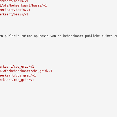
erkaart/basis/v1
1/wfs/beheerkaart/basis/v1
eerkaart/basis/v1
erkaart/basis/v1
en publieke ruimte op basis van de beheerkaart publieke ruimte e
erkaart/cbs_grid/v1
1/wfs/beheerkaart/cbs_grid/v1
eerkaart/cbs_grid/v1
erkaart/cbs_grid/v1