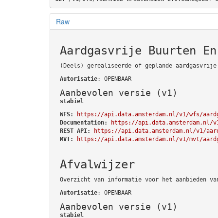
Raw
Aardgasvrije Buurten En
(Deels) gerealiseerde of geplande aardgasvrije
Autorisatie
: OPENBAAR
Aanbevolen versie (v1)
stabiel
WFS:
https://api.data.amsterdam.nl/v1/wfs/aard
Documentation:
https://api.data.amsterdam.nl/v
REST API:
https://api.data.amsterdam.nl/v1/aar
MVT:
https://api.data.amsterdam.nl/v1/mvt/aard
Afvalwijzer
Overzicht van informatie voor het aanbieden va
Autorisatie
: OPENBAAR
Aanbevolen versie (v1)
stabiel