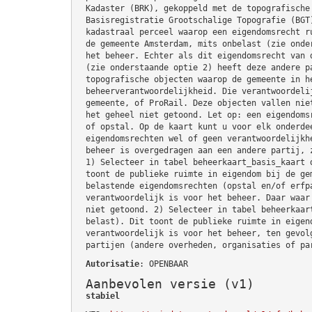
Kadaster (BRK), gekoppeld met de topografische
Basisregistratie Grootschalige Topografie (BGT
kadastraal perceel waarop een eigendomsrecht r
de gemeente Amsterdam, mits onbelast (zie onde
het beheer. Echter als dit eigendomsrecht van 
(zie onderstaande optie 2) heeft deze andere p
topografische objecten waarop de gemeente in h
beheerverantwoordelijkheid. Die verantwoordeli
gemeente, of ProRail. Deze objecten vallen nie
het geheel niet getoond. Let op: een eigendoms
of opstal. Op de kaart kunt u voor elk onderde
eigendomsrechten wel of geen verantwoordelijkh
beheer is overgedragen aan een andere partij, 
1) Selecteer in tabel beheerkaart_basis_kaart 
toont de publieke ruimte in eigendom bij de ge
belastende eigendomsrechten (opstal en/of erfp
verantwoordelijk is voor het beheer. Daar waar
niet getoond. 2) Selecteer in tabel beheerkaar
belast). Dit toont de publieke ruimte in eigen
verantwoordelijk is voor het beheer, ten gevol
partijen (andere overheden, organisaties of pa
Autorisatie
: OPENBAAR
Aanbevolen versie (v1)
stabiel