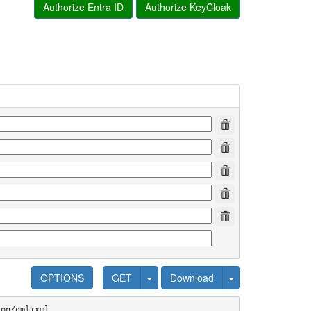
Authorize Entra ID
Authorize KeyCloak
OPTIONS
GET
Download
ion/gml+xml