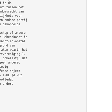
d in de
erd tussen het
ndomsrecht van
lijkheid voor
en andere partij
n gekoppelde
schap of andere
e Beheerkaart in
pacht-en-opstal
grond van
raken waarin het
rtvereniging.).
. onbelast). Dit
geen andere,
ledig
fende object
= TRUE (d.w.z.
volledig
n andere