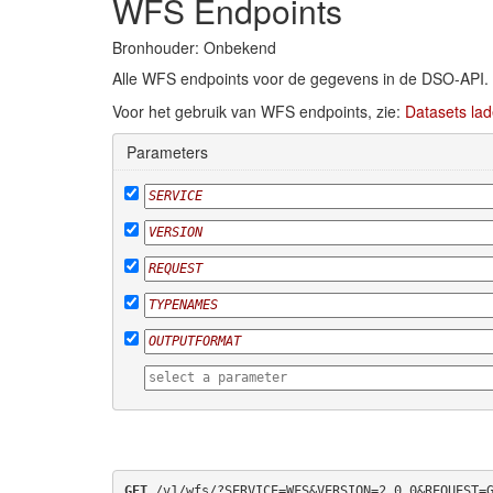
WFS Endpoints
Bronhouder: Onbekend
Alle WFS endpoints voor de gegevens in de DSO-API.
Voor het gebruik van WFS endpoints, zie:
Datasets lad
Parameters
GET
 /v1/wfs/?SERVICE=WFS&VERSION=2.0.0&REQUEST=