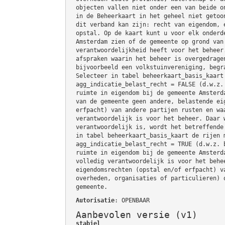
objecten vallen niet onder een van beide o
in de Beheerkaart in het geheel niet getoo
dit verband kan zijn: recht van eigendom, 
opstal. Op de kaart kunt u voor elk onderd
Amsterdam zien of de gemeente op grond van
verantwoordelijkheid heeft voor het beheer
afspraken waarin het beheer is overgedrage
bijvoorbeeld een volkstuinvereniging, begr
Selecteer in tabel beheerkaart_basis_kaart
agg_indicatie_belast_recht = FALSE (d.w.z.
ruimte in eigendom bij de gemeente Amsterd
van de gemeente geen andere, belastende ei
erfpacht) van andere partijen rusten en wa
verantwoordelijk is voor het beheer. Daar 
verantwoordelijk is, wordt het betreffende
in tabel beheerkaart_basis_kaart de rijen 
agg_indicatie_belast_recht = TRUE (d.w.z. 
ruimte in eigendom bij de gemeente Amsterd
volledig verantwoordelijk is voor het behe
eigendomsrechten (opstal en/of erfpacht) v
overheden, organisaties of particulieren) 
gemeente.
Autorisatie
: OPENBAAR
Aanbevolen versie (v1)
stabiel