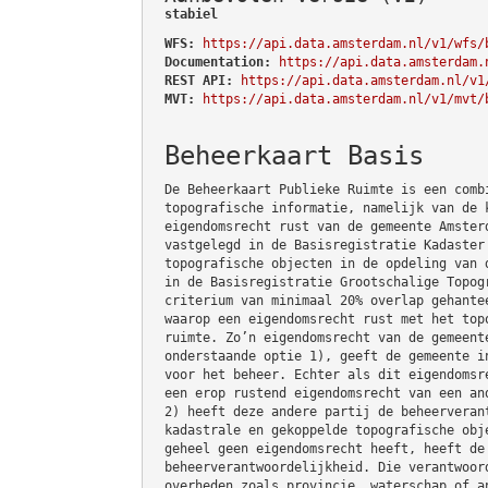
stabiel
WFS:
https://api.data.amsterdam.nl/v1/wfs/
Documentation:
https://api.data.amsterdam.
REST API:
https://api.data.amsterdam.nl/v1
MVT:
https://api.data.amsterdam.nl/v1/mvt/
Beheerkaart Basis
De Beheerkaart Publieke Ruimte is een comb
topografische informatie, namelijk van de 
eigendomsrecht rust van de gemeente Amster
vastgelegd in de Basisregistratie Kadaster
topografische objecten in de opdeling van 
in de Basisregistratie Grootschalige Topog
criterium van minimaal 20% overlap gehante
waarop een eigendomsrecht rust met het top
ruimte. Zo’n eigendomsrecht van de gemeent
onderstaande optie 1), geeft de gemeente i
voor het beheer. Echter als dit eigendomsr
een erop rustend eigendomsrecht van een an
2) heeft deze andere partij de beheerveran
kadastrale en gekoppelde topografische obj
geheel geen eigendomsrecht heeft, heeft de
beheerverantwoordelijkheid. Die verantwoor
overheden zoals provincie, waterschap of a