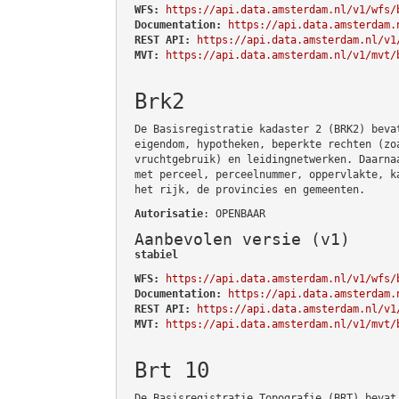
WFS:
https://api.data.amsterdam.nl/v1/wfs/
Documentation:
https://api.data.amsterdam.
REST API:
https://api.data.amsterdam.nl/v1
MVT:
https://api.data.amsterdam.nl/v1/mvt/
Brk2
De Basisregistratie kadaster 2 (BRK2) beva
eigendom, hypotheken, beperkte rechten (zo
vruchtgebruik) en leidingnetwerken. Daarna
met perceel, perceelnummer, oppervlakte, k
het rijk, de provincies en gemeenten.
Autorisatie
: OPENBAAR
Aanbevolen versie (v1)
stabiel
WFS:
https://api.data.amsterdam.nl/v1/wfs/
Documentation:
https://api.data.amsterdam.
REST API:
https://api.data.amsterdam.nl/v1
MVT:
https://api.data.amsterdam.nl/v1/mvt/
Brt 10
De Basisregistratie Topografie (BRT) bevat