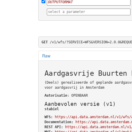
GET
 /v1/wfs/?SERVICE=WFS&VERSION=2.0.0&REQU
Raw
Aardgasvrije Buurten 
(Deels) gerealiseerde of geplande aardgasv
voor aardgasvrij in Amsterdam
Autorisatie
: OPENBAAR
Aanbevolen versie (v1)
stabiel
WFS:
https://api.data.amsterdam.nl/v1/wfs/
Documentation:
https://api.data.amsterdam.
REST API:
https://api.data.amsterdam.nl/v1
MVT:
https://api.data.amsterdam.nl/v1/mvt/