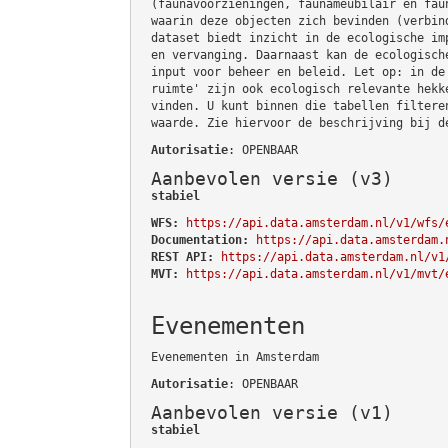
(faunavoorzieningen, faunameubilair en fau
waarin deze objecten zich bevinden (verbin
dataset biedt inzicht in de ecologische im
en vervanging. Daarnaast kan de ecologisch
input voor beheer en beleid. Let op: in de
ruimte' zijn ook ecologisch relevante hekk
vinden. U kunt binnen die tabellen filtere
waarde. Zie hiervoor de beschrijving bij d
Autorisatie
: OPENBAAR
Aanbevolen versie (v3)
stabiel
WFS:
https://api.data.amsterdam.nl/v1/wfs/
Documentation:
https://api.data.amsterdam.
REST API:
https://api.data.amsterdam.nl/v1
MVT:
https://api.data.amsterdam.nl/v1/mvt/
Evenementen
Evenementen in Amsterdam
Autorisatie
: OPENBAAR
Aanbevolen versie (v1)
stabiel