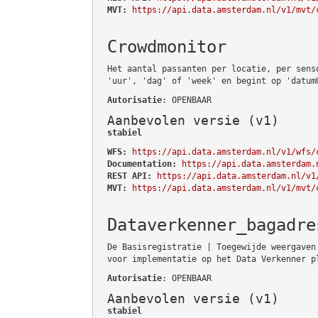
MVT:
https://api.data.amsterdam.nl/v1/mvt/
Crowdmonitor
Het aantal passanten per locatie, per sens
'uur', 'dag' of 'week' en begint op 'datum
Autorisatie
: OPENBAAR
Aanbevolen versie (v1)
stabiel
WFS:
https://api.data.amsterdam.nl/v1/wfs/
Documentation:
https://api.data.amsterdam.
REST API:
https://api.data.amsterdam.nl/v1
MVT:
https://api.data.amsterdam.nl/v1/mvt/
Dataverkenner_bagadre
De Basisregistratie | Toegewijde weergaven
voor implementatie op het Data Verkenner p
Autorisatie
: OPENBAAR
Aanbevolen versie (v1)
stabiel