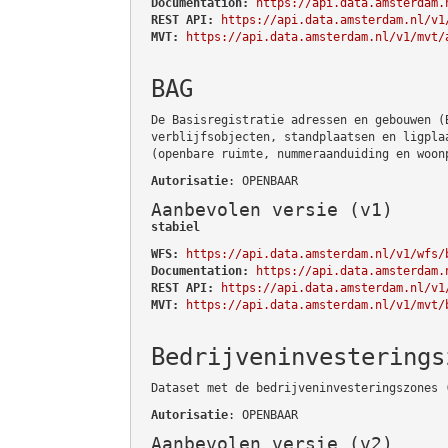
Documentation:
https://api.data.amsterdam.
REST API:
https://api.data.amsterdam.nl/v1
MVT:
https://api.data.amsterdam.nl/v1/mvt/
BAG
De Basisregistratie adressen en gebouwen (
verblijfsobjecten, standplaatsen en ligpla
(openbare ruimte, nummeraanduiding en woon
Autorisatie
: OPENBAAR
Aanbevolen versie (v1)
stabiel
WFS:
https://api.data.amsterdam.nl/v1/wfs/
Documentation:
https://api.data.amsterdam.
REST API:
https://api.data.amsterdam.nl/v1
MVT:
https://api.data.amsterdam.nl/v1/mvt/
Bedrijveninvesterings
Dataset met de bedrijveninvesteringszones 
Autorisatie
: OPENBAAR
Aanbevolen versie (v2)