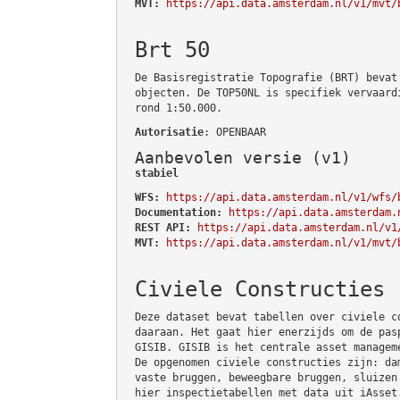
MVT:
https://api.data.amsterdam.nl/v1/mvt/
Brt 50
De Basisregistratie Topografie (BRT) bevat
objecten. De TOP50NL is specifiek vervaard
rond 1:50.000.
Autorisatie
: OPENBAAR
Aanbevolen versie (v1)
stabiel
WFS:
https://api.data.amsterdam.nl/v1/wfs/
Documentation:
https://api.data.amsterdam.
REST API:
https://api.data.amsterdam.nl/v1
MVT:
https://api.data.amsterdam.nl/v1/mvt/
Civiele Constructies
Deze dataset bevat tabellen over civiele c
daaraan. Het gaat hier enerzijds om de pas
GISIB. GISIB is het centrale asset managem
De opgenomen civiele constructies zijn: da
vaste bruggen, beweegbare bruggen, sluizen
hier inspectietabellen met data uit iAsset