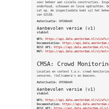
voor beheer aan civiele constructies. Insp
onderhoud, schouwen en losse opdrachten. D
Let op, de inspectiedata komt uit het behe
van GISIB.
Autorisatie
: OPENBAAR
Aanbevolen versie (v1)
stabiel
WFS:
https://api.data.amsterdam.nl/v1/wfs/
Documentation:
https://api.data.amsterdam.
REST API:
https://api.data.amsterdam.nl/v1
MVT:
https://api.data.amsterdam.nl/v1/mvt/
CMSA: Crowd Monitorin
Locaties en context t.a.v. crowd monitorin
sensoren, (tel)camera's en beacons.
Autorisatie
: OPENBAAR
Aanbevolen versie (v1)
stabiel
WFS:
https://api.data.amsterdam.nl/v1/wfs/
Documentation:
https://api.data.amsterdam.
REST API:
https://api.data.amsterdam.nl/v1