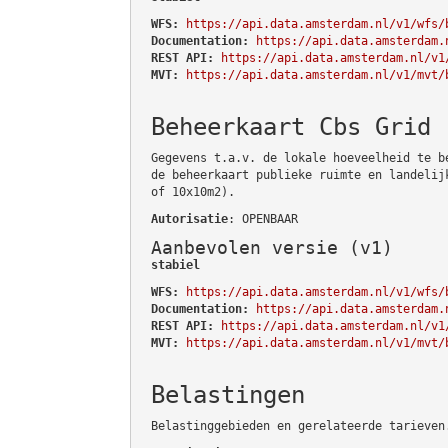
WFS:
https://api.data.amsterdam.nl/v1/wfs/
Documentation:
https://api.data.amsterdam.
REST API:
https://api.data.amsterdam.nl/v1
MVT:
https://api.data.amsterdam.nl/v1/mvt/
Beheerkaart Cbs Grid
Gegevens t.a.v. de lokale hoeveelheid te b
de beheerkaart publieke ruimte en landelij
of 10x10m2).
Autorisatie
: OPENBAAR
Aanbevolen versie (v1)
stabiel
WFS:
https://api.data.amsterdam.nl/v1/wfs/
Documentation:
https://api.data.amsterdam.
REST API:
https://api.data.amsterdam.nl/v1
MVT:
https://api.data.amsterdam.nl/v1/mvt/
Belastingen
Belastinggebieden en gerelateerde tarieven