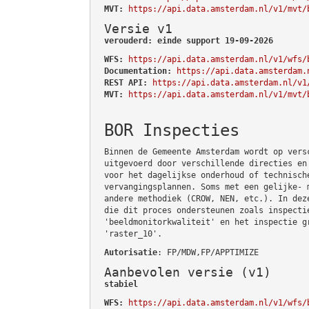
MVT:
https://api.data.amsterdam.nl/v1/mvt/
Versie v1
verouderd: einde support 19-09-2026
WFS:
https://api.data.amsterdam.nl/v1/wfs/
Documentation:
https://api.data.amsterdam.
REST API:
https://api.data.amsterdam.nl/v1
MVT:
https://api.data.amsterdam.nl/v1/mvt/
BOR Inspecties
Binnen de Gemeente Amsterdam wordt op vers
uitgevoerd door verschillende directies en
voor het dagelijkse onderhoud of technisch
vervangingsplannen. Soms met een gelijke- 
andere methodiek (CROW, NEN, etc.). In dez
die dit proces ondersteunen zoals inspecti
'beeldmonitorkwaliteit' en het inspectie g
'raster_10'.
Autorisatie
: FP/MDW,FP/APPTIMIZE
Aanbevolen versie (v1)
stabiel
WFS:
https://api.data.amsterdam.nl/v1/wfs/