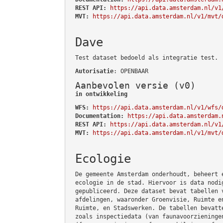
REST API:
https://api.data.amsterdam.nl/v1
MVT:
https://api.data.amsterdam.nl/v1/mvt/
Dave
Test dataset bedoeld als integratie test.
Autorisatie
: OPENBAAR
Aanbevolen versie (v0)
in ontwikkeling
WFS:
https://api.data.amsterdam.nl/v1/wfs/
Documentation:
https://api.data.amsterdam.
REST API:
https://api.data.amsterdam.nl/v1
MVT:
https://api.data.amsterdam.nl/v1/mvt/
Ecologie
De gemeente Amsterdam onderhoudt, beheert 
ecologie in de stad. Hiervoor is data nodi
gepubliceerd. Deze dataset bevat tabellen 
afdelingen, waaronder Groenvisie, Ruimte e
Ruimte, en Stadswerken. De tabellen bevatt
zoals inspectiedata (van faunavoorzieninge