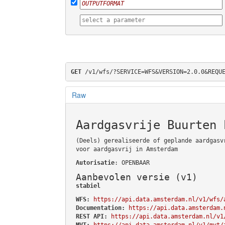
GET
 /v1/wfs/?SERVICE=WFS&VERSION=2.0.0&REQU
Raw
Aardgasvrije Buurten 
(Deels) gerealiseerde of geplande aardgasv
voor aardgasvrij in Amsterdam
Autorisatie
: OPENBAAR
Aanbevolen versie (v1)
stabiel
WFS:
https://api.data.amsterdam.nl/v1/wfs/
Documentation:
https://api.data.amsterdam.
REST API:
https://api.data.amsterdam.nl/v1
MVT:
https://api.data.amsterdam.nl/v1/mvt/