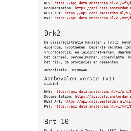
WFS:
https://api.data.amsterdam.nl/v1/wfs/
Documentation:
https://api.data.amsterdam.
REST API:
https://api.data.amsterdam.nl/v1
MVT:
https://api.data.amsterdam.nl/v1/mvt/
Brk2
De Basisregistratie kadaster 2 (BRK2) beva
eigendom, hypotheken, beperkte rechten (zo
vruchtgebruik) en leidingnetwerken. Daarna
met perceel, perceelnummer, oppervlakte, k
het rijk, de provincies en gemeenten.
Autorisatie
: OPENBAAR
Aanbevolen versie (v1)
stabiel
WFS:
https://api.data.amsterdam.nl/v1/wfs/
Documentation:
https://api.data.amsterdam.
REST API:
https://api.data.amsterdam.nl/v1
MVT:
https://api.data.amsterdam.nl/v1/mvt/
Brt 10
De Basisregistratie Topografie (BRT) bevat