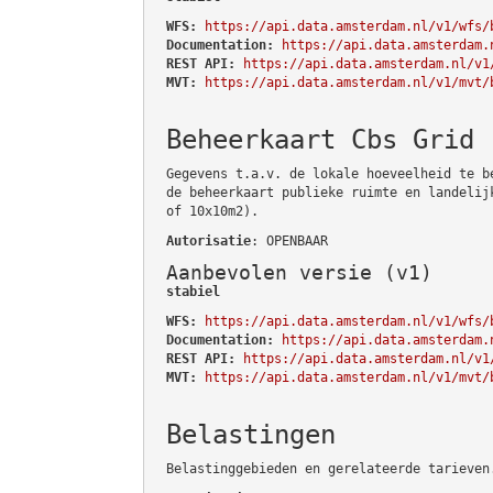
WFS:
https://api.data.amsterdam.nl/v1/wfs/
Documentation:
https://api.data.amsterdam.
REST API:
https://api.data.amsterdam.nl/v1
MVT:
https://api.data.amsterdam.nl/v1/mvt/
Beheerkaart Cbs Grid
Gegevens t.a.v. de lokale hoeveelheid te b
de beheerkaart publieke ruimte en landelij
of 10x10m2).
Autorisatie
: OPENBAAR
Aanbevolen versie (v1)
stabiel
WFS:
https://api.data.amsterdam.nl/v1/wfs/
Documentation:
https://api.data.amsterdam.
REST API:
https://api.data.amsterdam.nl/v1
MVT:
https://api.data.amsterdam.nl/v1/mvt/
Belastingen
Belastinggebieden en gerelateerde tarieven