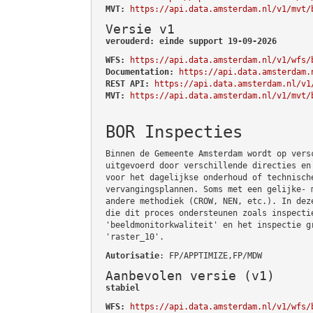
MVT:
https://api.data.amsterdam.nl/v1/mvt/
Versie v1
verouderd: einde support 19-09-2026
WFS:
https://api.data.amsterdam.nl/v1/wfs/
Documentation:
https://api.data.amsterdam.
REST API:
https://api.data.amsterdam.nl/v1
MVT:
https://api.data.amsterdam.nl/v1/mvt/
BOR Inspecties
Binnen de Gemeente Amsterdam wordt op vers
uitgevoerd door verschillende directies en
voor het dagelijkse onderhoud of technisch
vervangingsplannen. Soms met een gelijke- 
andere methodiek (CROW, NEN, etc.). In dez
die dit proces ondersteunen zoals inspecti
'beeldmonitorkwaliteit' en het inspectie g
'raster_10'.
Autorisatie
: FP/APPTIMIZE,FP/MDW
Aanbevolen versie (v1)
stabiel
WFS:
https://api.data.amsterdam.nl/v1/wfs/