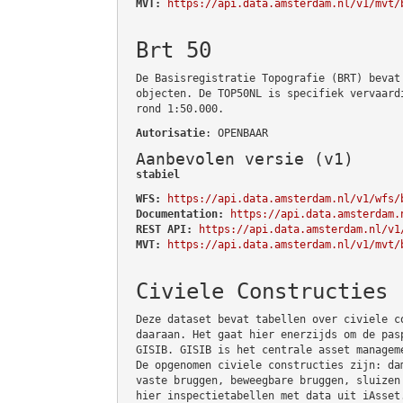
MVT:
https://api.data.amsterdam.nl/v1/mvt/
Brt 50
De Basisregistratie Topografie (BRT) bevat
objecten. De TOP50NL is specifiek vervaard
rond 1:50.000.
Autorisatie
: OPENBAAR
Aanbevolen versie (v1)
stabiel
WFS:
https://api.data.amsterdam.nl/v1/wfs/
Documentation:
https://api.data.amsterdam.
REST API:
https://api.data.amsterdam.nl/v1
MVT:
https://api.data.amsterdam.nl/v1/mvt/
Civiele Constructies
Deze dataset bevat tabellen over civiele c
daaraan. Het gaat hier enerzijds om de pas
GISIB. GISIB is het centrale asset managem
De opgenomen civiele constructies zijn: da
vaste bruggen, beweegbare bruggen, sluizen
hier inspectietabellen met data uit iAsset