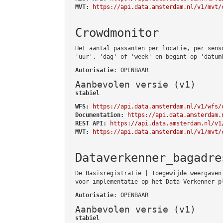
MVT:
https://api.data.amsterdam.nl/v1/mvt/
Crowdmonitor
Het aantal passanten per locatie, per sens
'uur', 'dag' of 'week' en begint op 'datum
Autorisatie
: OPENBAAR
Aanbevolen versie (v1)
stabiel
WFS:
https://api.data.amsterdam.nl/v1/wfs/
Documentation:
https://api.data.amsterdam.
REST API:
https://api.data.amsterdam.nl/v1
MVT:
https://api.data.amsterdam.nl/v1/mvt/
Dataverkenner_bagadre
De Basisregistratie | Toegewijde weergaven
voor implementatie op het Data Verkenner p
Autorisatie
: OPENBAAR
Aanbevolen versie (v1)
stabiel