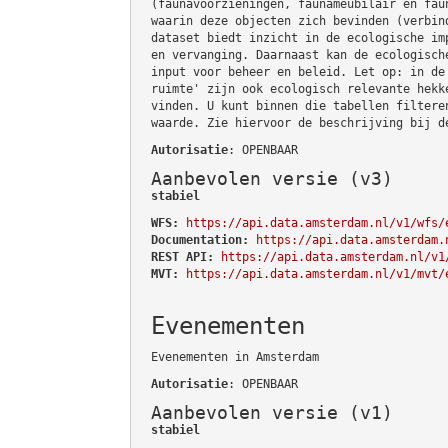
(faunavoorzieningen, faunameubilair en fau
waarin deze objecten zich bevinden (verbin
dataset biedt inzicht in de ecologische im
en vervanging. Daarnaast kan de ecologisch
input voor beheer en beleid. Let op: in de
ruimte' zijn ook ecologisch relevante hekk
vinden. U kunt binnen die tabellen filtere
waarde. Zie hiervoor de beschrijving bij d
Autorisatie
: OPENBAAR
Aanbevolen versie (v3)
stabiel
WFS:
https://api.data.amsterdam.nl/v1/wfs/
Documentation:
https://api.data.amsterdam.
REST API:
https://api.data.amsterdam.nl/v1
MVT:
https://api.data.amsterdam.nl/v1/mvt/
Evenementen
Evenementen in Amsterdam
Autorisatie
: OPENBAAR
Aanbevolen versie (v1)
stabiel