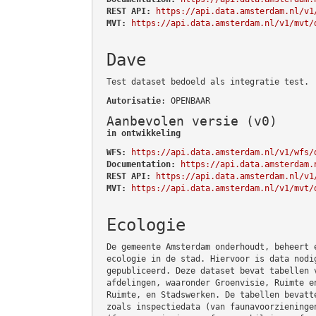
REST API:
https://api.data.amsterdam.nl/v1
MVT:
https://api.data.amsterdam.nl/v1/mvt/
Dave
Test dataset bedoeld als integratie test.
Autorisatie
: OPENBAAR
Aanbevolen versie (v0)
in ontwikkeling
WFS:
https://api.data.amsterdam.nl/v1/wfs/
Documentation:
https://api.data.amsterdam.
REST API:
https://api.data.amsterdam.nl/v1
MVT:
https://api.data.amsterdam.nl/v1/mvt/
Ecologie
De gemeente Amsterdam onderhoudt, beheert 
ecologie in de stad. Hiervoor is data nodi
gepubliceerd. Deze dataset bevat tabellen 
afdelingen, waaronder Groenvisie, Ruimte e
Ruimte, en Stadswerken. De tabellen bevatt
zoals inspectiedata (van faunavoorzieninge