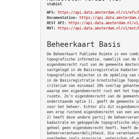
stabiel
WFS:
https://api.data.amsterdam.nl/v1/wfs/
Documentation:
https://api.data.amsterdam.
REST API:
https://api.data.amsterdam.nl/v1
MVT:
https://api.data.amsterdam.nl/v1/mvt/
Beheerkaart Basis
De Beheerkaart Publieke Ruimte is een comb
topografische informatie, namelijk van de 
eigendomsrecht rust van de gemeente Amster
vastgelegd in de Basisregistratie Kadaster
topografische objecten in de opdeling van 
in de Basisregistratie Grootschalige Topog
criterium van minimaal 20% overlap gehante
waarop een eigendomsrecht rust met het top
ruimte. Zo’n eigendomsrecht van de gemeent
onderstaande optie 1), geeft de gemeente i
voor het beheer. Echter als dit eigendomsr
een erop rustend eigendomsrecht van een an
2) heeft deze andere partij de beheerveran
kadastrale en gekoppelde topografische obj
geheel geen eigendomsrecht heeft, heeft de
beheerverantwoordelijkheid. Die verantwoor
overheden zoals provincie, waterschap of a