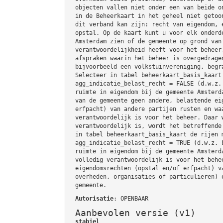
objecten vallen niet onder een van beide o
in de Beheerkaart in het geheel niet getoo
dit verband kan zijn: recht van eigendom, 
opstal. Op de kaart kunt u voor elk onderd
Amsterdam zien of de gemeente op grond van
verantwoordelijkheid heeft voor het beheer
afspraken waarin het beheer is overgedrage
bijvoorbeeld een volkstuinvereniging, begr
Selecteer in tabel beheerkaart_basis_kaart
agg_indicatie_belast_recht = FALSE (d.w.z.
ruimte in eigendom bij de gemeente Amsterd
van de gemeente geen andere, belastende ei
erfpacht) van andere partijen rusten en wa
verantwoordelijk is voor het beheer. Daar 
verantwoordelijk is, wordt het betreffende
in tabel beheerkaart_basis_kaart de rijen 
agg_indicatie_belast_recht = TRUE (d.w.z. 
ruimte in eigendom bij de gemeente Amsterd
volledig verantwoordelijk is voor het behe
eigendomsrechten (opstal en/of erfpacht) v
overheden, organisaties of particulieren) 
gemeente.
Autorisatie
: OPENBAAR
Aanbevolen versie (v1)
stabiel