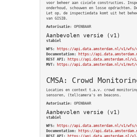
voor beheer aan civiele constructies. Insp
onderhoud, schouwen en losse opdrachten. D
Let op, de inspectiedata komt uit het behe
van GISIB.
Autorisatie
: OPENBAAR
Aanbevolen versie (v1)
stabiel
WFS:
https://api.data.amsterdam.nl/v1/wfs/
Documentation:
https://api.data.amsterdam.
REST API:
https://api.data.amsterdam.nl/v1
MVT:
https://api.data.amsterdam.nl/v1/mvt/
CMSA: Crowd Monitorin
Locaties en context t.a.v. crowd monitorin
sensoren, (tel)camera's en beacons.
Autorisatie
: OPENBAAR
Aanbevolen versie (v1)
stabiel
WFS:
https://api.data.amsterdam.nl/v1/wfs/
Documentation:
https://api.data.amsterdam.
REST API:
https://api.data.amsterdam.nl/v1