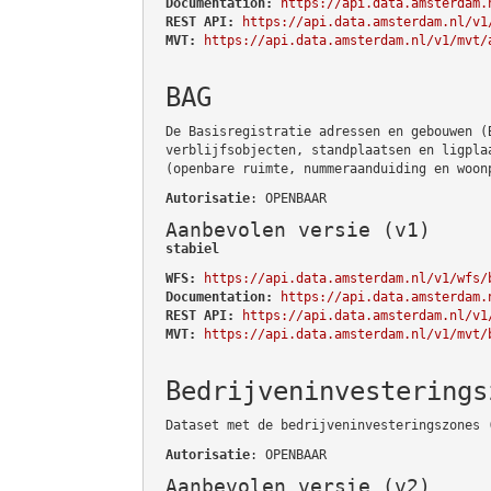
Documentation:
https://api.data.amsterdam.
REST API:
https://api.data.amsterdam.nl/v1
MVT:
https://api.data.amsterdam.nl/v1/mvt/
BAG
De Basisregistratie adressen en gebouwen (
verblijfsobjecten, standplaatsen en ligpla
(openbare ruimte, nummeraanduiding en woon
Autorisatie
: OPENBAAR
Aanbevolen versie (v1)
stabiel
WFS:
https://api.data.amsterdam.nl/v1/wfs/
Documentation:
https://api.data.amsterdam.
REST API:
https://api.data.amsterdam.nl/v1
MVT:
https://api.data.amsterdam.nl/v1/mvt/
Bedrijveninvesterings
Dataset met de bedrijveninvesteringszones 
Autorisatie
: OPENBAAR
Aanbevolen versie (v2)