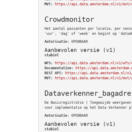
MVT:
https://api.data.amsterdam.nl/v1/mvt/
Crowdmonitor
Het aantal passanten per locatie, per sens
'uur', 'dag' of 'week' en begint op 'datum
Autorisatie
: OPENBAAR
Aanbevolen versie (v1)
stabiel
WFS:
https://api.data.amsterdam.nl/v1/wfs/
Documentation:
https://api.data.amsterdam.
REST API:
https://api.data.amsterdam.nl/v1
MVT:
https://api.data.amsterdam.nl/v1/mvt/
Dataverkenner_bagadre
De Basisregistratie | Toegewijde weergaven
voor implementatie op het Data Verkenner p
Autorisatie
: OPENBAAR
Aanbevolen versie (v1)
stabiel