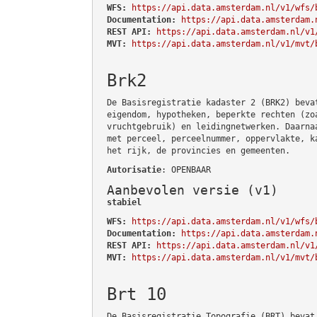
WFS:
https://api.data.amsterdam.nl/v1/wfs/
Documentation:
https://api.data.amsterdam.
REST API:
https://api.data.amsterdam.nl/v1
MVT:
https://api.data.amsterdam.nl/v1/mvt/
Brk2
De Basisregistratie kadaster 2 (BRK2) beva
eigendom, hypotheken, beperkte rechten (zo
vruchtgebruik) en leidingnetwerken. Daarna
met perceel, perceelnummer, oppervlakte, k
het rijk, de provincies en gemeenten.
Autorisatie
: OPENBAAR
Aanbevolen versie (v1)
stabiel
WFS:
https://api.data.amsterdam.nl/v1/wfs/
Documentation:
https://api.data.amsterdam.
REST API:
https://api.data.amsterdam.nl/v1
MVT:
https://api.data.amsterdam.nl/v1/mvt/
Brt 10
De Basisregistratie Topografie (BRT) bevat