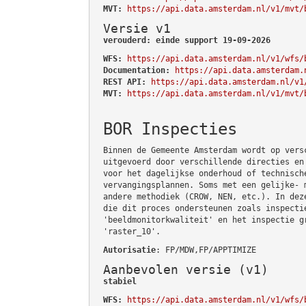
MVT:
https://api.data.amsterdam.nl/v1/mvt/
Versie v1
verouderd: einde support 19-09-2026
WFS:
https://api.data.amsterdam.nl/v1/wfs/
Documentation:
https://api.data.amsterdam.
REST API:
https://api.data.amsterdam.nl/v1
MVT:
https://api.data.amsterdam.nl/v1/mvt/
BOR Inspecties
Binnen de Gemeente Amsterdam wordt op vers
uitgevoerd door verschillende directies en
voor het dagelijkse onderhoud of technisch
vervangingsplannen. Soms met een gelijke- 
andere methodiek (CROW, NEN, etc.). In dez
die dit proces ondersteunen zoals inspecti
'beeldmonitorkwaliteit' en het inspectie g
'raster_10'.
Autorisatie
: FP/MDW,FP/APPTIMIZE
Aanbevolen versie (v1)
stabiel
WFS:
https://api.data.amsterdam.nl/v1/wfs/