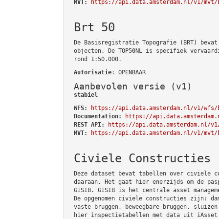
MVT:
https://api.data.amsterdam.nl/v1/mvt/
Brt 50
De Basisregistratie Topografie (BRT) bevat
objecten. De TOP50NL is specifiek vervaard
rond 1:50.000.
Autorisatie
: OPENBAAR
Aanbevolen versie (v1)
stabiel
WFS:
https://api.data.amsterdam.nl/v1/wfs/
Documentation:
https://api.data.amsterdam.
REST API:
https://api.data.amsterdam.nl/v1
MVT:
https://api.data.amsterdam.nl/v1/mvt/
Civiele Constructies
Deze dataset bevat tabellen over civiele c
daaraan. Het gaat hier enerzijds om de pas
GISIB. GISIB is het centrale asset managem
De opgenomen civiele constructies zijn: da
vaste bruggen, beweegbare bruggen, sluizen
hier inspectietabellen met data uit iAsset