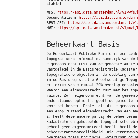
stabiel
WFS:
https://api.data.amsterdam.nl/v1/wfs/
Documentation:
https://api.data.amsterdam.
REST API:
https://api.data.amsterdam.nl/v1
MVT:
https://api.data.amsterdam.nl/v1/mvt/
Beheerkaart Basis
De Beheerkaart Publieke Ruimte is een comb
topografische informatie, namelijk van de 
eigendomsrecht rust van de gemeente Amster
vastgelegd in de Basisregistratie Kadaster
topografische objecten in de opdeling van 
in de Basisregistratie Grootschalige Topog
criterium van minimaal 20% overlap gehante
waarop een eigendomsrecht rust met het top
ruimte. Zo’n eigendomsrecht van de gemeent
onderstaande optie 1), geeft de gemeente i
voor het beheer. Echter als dit eigendomsr
een erop rustend eigendomsrecht van een an
2) heeft deze andere partij de beheerveran
kadastrale en gekoppelde topografische obj
geheel geen eigendomsrecht heeft, heeft de
beheerverantwoordelijkheid. Die verantwoor
overheden zoals provincie, waterschap of a