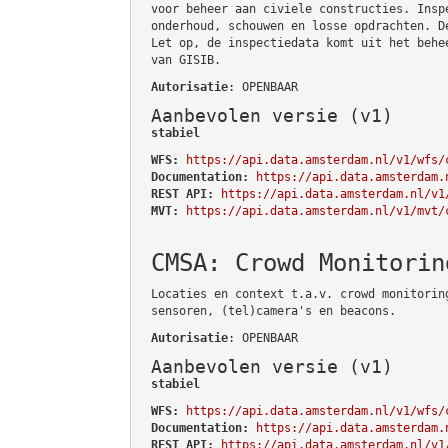
voor beheer aan civiele constructies. Insp
onderhoud, schouwen en losse opdrachten. D
Let op, de inspectiedata komt uit het behe
van GISIB.
Autorisatie
: OPENBAAR
Aanbevolen versie (v1)
stabiel
WFS:
https://api.data.amsterdam.nl/v1/wfs/
Documentation:
https://api.data.amsterdam.
REST API:
https://api.data.amsterdam.nl/v1
MVT:
https://api.data.amsterdam.nl/v1/mvt/
CMSA: Crowd Monitorin
Locaties en context t.a.v. crowd monitorin
sensoren, (tel)camera's en beacons.
Autorisatie
: OPENBAAR
Aanbevolen versie (v1)
stabiel
WFS:
https://api.data.amsterdam.nl/v1/wfs/
Documentation:
https://api.data.amsterdam.
REST API:
https://api.data.amsterdam.nl/v1