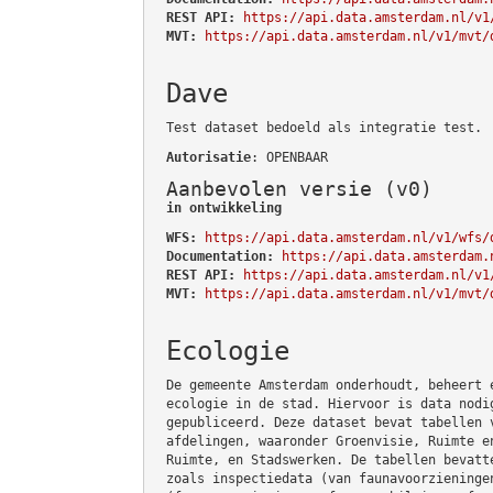
REST API:
https://api.data.amsterdam.nl/v1
MVT:
https://api.data.amsterdam.nl/v1/mvt/
Dave
Test dataset bedoeld als integratie test.
Autorisatie
: OPENBAAR
Aanbevolen versie (v0)
in ontwikkeling
WFS:
https://api.data.amsterdam.nl/v1/wfs/
Documentation:
https://api.data.amsterdam.
REST API:
https://api.data.amsterdam.nl/v1
MVT:
https://api.data.amsterdam.nl/v1/mvt/
Ecologie
De gemeente Amsterdam onderhoudt, beheert 
ecologie in de stad. Hiervoor is data nodi
gepubliceerd. Deze dataset bevat tabellen 
afdelingen, waaronder Groenvisie, Ruimte e
Ruimte, en Stadswerken. De tabellen bevatt
zoals inspectiedata (van faunavoorzieninge