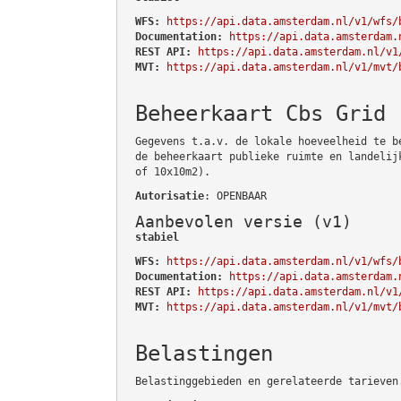
WFS:
https://api.data.amsterdam.nl/v1/wfs/
Documentation:
https://api.data.amsterdam.
REST API:
https://api.data.amsterdam.nl/v1
MVT:
https://api.data.amsterdam.nl/v1/mvt/
Beheerkaart Cbs Grid
Gegevens t.a.v. de lokale hoeveelheid te b
de beheerkaart publieke ruimte en landelij
of 10x10m2).
Autorisatie
: OPENBAAR
Aanbevolen versie (v1)
stabiel
WFS:
https://api.data.amsterdam.nl/v1/wfs/
Documentation:
https://api.data.amsterdam.
REST API:
https://api.data.amsterdam.nl/v1
MVT:
https://api.data.amsterdam.nl/v1/mvt/
Belastingen
Belastinggebieden en gerelateerde tarieven