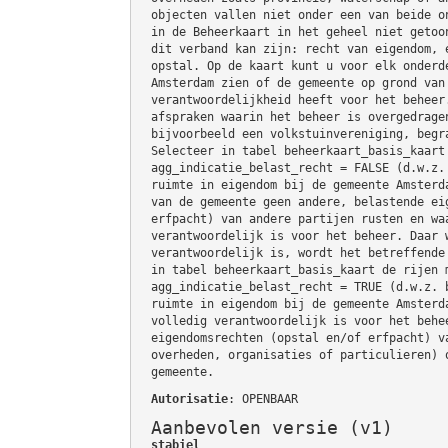
objecten vallen niet onder een van beide o
in de Beheerkaart in het geheel niet getoo
dit verband kan zijn: recht van eigendom, 
opstal. Op de kaart kunt u voor elk onderd
Amsterdam zien of de gemeente op grond van
verantwoordelijkheid heeft voor het beheer
afspraken waarin het beheer is overgedrage
bijvoorbeeld een volkstuinvereniging, begr
Selecteer in tabel beheerkaart_basis_kaart
agg_indicatie_belast_recht = FALSE (d.w.z.
ruimte in eigendom bij de gemeente Amsterd
van de gemeente geen andere, belastende ei
erfpacht) van andere partijen rusten en wa
verantwoordelijk is voor het beheer. Daar 
verantwoordelijk is, wordt het betreffende
in tabel beheerkaart_basis_kaart de rijen 
agg_indicatie_belast_recht = TRUE (d.w.z. 
ruimte in eigendom bij de gemeente Amsterd
volledig verantwoordelijk is voor het behe
eigendomsrechten (opstal en/of erfpacht) v
overheden, organisaties of particulieren) 
gemeente.
Autorisatie
: OPENBAAR
Aanbevolen versie (v1)
stabiel