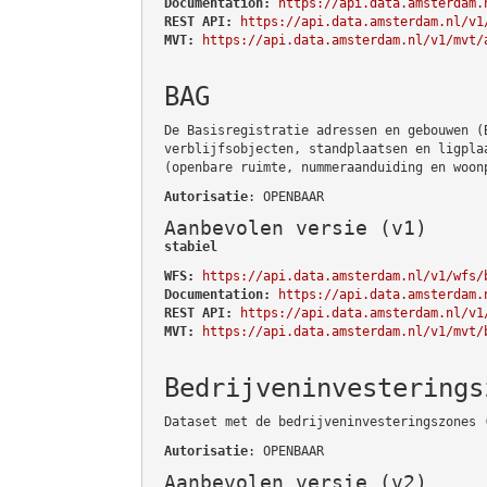
Documentation:
https://api.data.amsterdam.
REST API:
https://api.data.amsterdam.nl/v1
MVT:
https://api.data.amsterdam.nl/v1/mvt/
BAG
De Basisregistratie adressen en gebouwen (
verblijfsobjecten, standplaatsen en ligpla
(openbare ruimte, nummeraanduiding en woon
Autorisatie
: OPENBAAR
Aanbevolen versie (v1)
stabiel
WFS:
https://api.data.amsterdam.nl/v1/wfs/
Documentation:
https://api.data.amsterdam.
REST API:
https://api.data.amsterdam.nl/v1
MVT:
https://api.data.amsterdam.nl/v1/mvt/
Bedrijveninvesterings
Dataset met de bedrijveninvesteringszones 
Autorisatie
: OPENBAAR
Aanbevolen versie (v2)