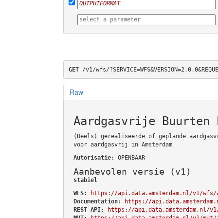
GET
 /v1/wfs/?SERVICE=WFS&VERSION=2.0.0&REQU
Raw
Aardgasvrije Buurten 
(Deels) gerealiseerde of geplande aardgasv
voor aardgasvrij in Amsterdam
Autorisatie
: OPENBAAR
Aanbevolen versie (v1)
stabiel
WFS:
https://api.data.amsterdam.nl/v1/wfs/
Documentation:
https://api.data.amsterdam.
REST API:
https://api.data.amsterdam.nl/v1
MVT:
https://api.data.amsterdam.nl/v1/mvt/