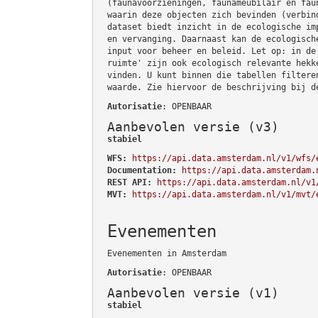
(faunavoorzieningen, faunameubilair en fau
waarin deze objecten zich bevinden (verbin
dataset biedt inzicht in de ecologische im
en vervanging. Daarnaast kan de ecologisch
input voor beheer en beleid. Let op: in de
ruimte' zijn ook ecologisch relevante hekk
vinden. U kunt binnen die tabellen filtere
waarde. Zie hiervoor de beschrijving bij d
Autorisatie
: OPENBAAR
Aanbevolen versie (v3)
stabiel
WFS:
https://api.data.amsterdam.nl/v1/wfs/
Documentation:
https://api.data.amsterdam.
REST API:
https://api.data.amsterdam.nl/v1
MVT:
https://api.data.amsterdam.nl/v1/mvt/
Evenementen
Evenementen in Amsterdam
Autorisatie
: OPENBAAR
Aanbevolen versie (v1)
stabiel