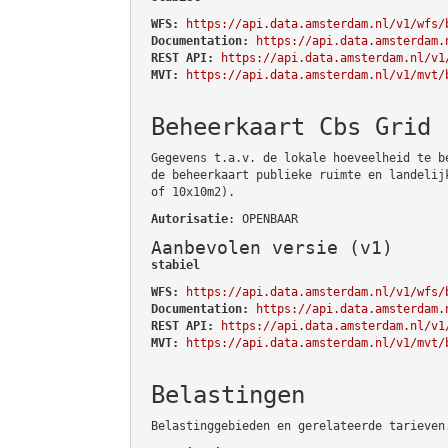
WFS:
https://api.data.amsterdam.nl/v1/wfs/
Documentation:
https://api.data.amsterdam.
REST API:
https://api.data.amsterdam.nl/v1
MVT:
https://api.data.amsterdam.nl/v1/mvt/
Beheerkaart Cbs Grid
Gegevens t.a.v. de lokale hoeveelheid te b
de beheerkaart publieke ruimte en landelij
of 10x10m2).
Autorisatie
: OPENBAAR
Aanbevolen versie (v1)
stabiel
WFS:
https://api.data.amsterdam.nl/v1/wfs/
Documentation:
https://api.data.amsterdam.
REST API:
https://api.data.amsterdam.nl/v1
MVT:
https://api.data.amsterdam.nl/v1/mvt/
Belastingen
Belastinggebieden en gerelateerde tarieven