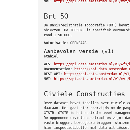
MVT:
https://api.data.amsterdam.nl/v1/mvt/
Brt 50
De Basisregistratie Topografie (BRT) bevat
objecten. De TOP50NL is specifiek vervaard
rond 1:50.000.
Autorisatie
: OPENBAAR
Aanbevolen versie (v1)
stabiel
WFS:
https://api.data.amsterdam.nl/v1/wfs/
Documentation:
https://api.data.amsterdam.
REST API:
https://api.data.amsterdam.nl/v1
MVT:
https://api.data.amsterdam.nl/v1/mvt/
Civiele Constructies
Deze dataset bevat tabellen over civiele c
daaraan. Het gaat hier enerzijds om de pas
GISIB. GISIB is het centrale asset managem
De opgenomen civiele constructies zijn: da
vaste bruggen, beweegbare bruggen, sluizen
hier inspectietabellen met data uit iAsset