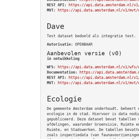
REST API:
https://api.data.amsterdam.nl/v1
MVT:
https://api.data.amsterdam.nl/v1/mvt/
Dave
Test dataset bedoeld als integratie test.
Autorisatie
: OPENBAAR
Aanbevolen versie (v0)
in ontwikkeling
WFS:
https://api.data.amsterdam.nl/v1/wfs/
Documentation:
https://api.data.amsterdam.
REST API:
https://api.data.amsterdam.nl/v1
MVT:
https://api.data.amsterdam.nl/v1/mvt/
Ecologie
De gemeente Amsterdam onderhoudt, beheert 
ecologie in de stad. Hiervoor is data nodi
gepubliceerd. Deze dataset bevat tabellen 
afdelingen, waaronder Groenvisie, Ruimte e
Ruimte, en Stadswerken. De tabellen bevatt
zoals inspectiedata (van faunavoorzieninge