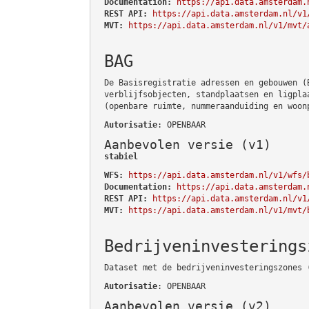
Documentation:
https://api.data.amsterdam.
REST API:
https://api.data.amsterdam.nl/v1
MVT:
https://api.data.amsterdam.nl/v1/mvt/
BAG
De Basisregistratie adressen en gebouwen (
verblijfsobjecten, standplaatsen en ligpla
(openbare ruimte, nummeraanduiding en woon
Autorisatie
: OPENBAAR
Aanbevolen versie (v1)
stabiel
WFS:
https://api.data.amsterdam.nl/v1/wfs/
Documentation:
https://api.data.amsterdam.
REST API:
https://api.data.amsterdam.nl/v1
MVT:
https://api.data.amsterdam.nl/v1/mvt/
Bedrijveninvesterings
Dataset met de bedrijveninvesteringszones 
Autorisatie
: OPENBAAR
Aanbevolen versie (v2)