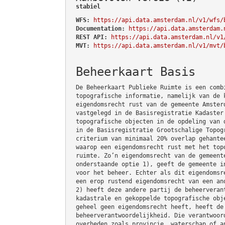
stabiel
WFS:
https://api.data.amsterdam.nl/v1/wfs/
Documentation:
https://api.data.amsterdam.
REST API:
https://api.data.amsterdam.nl/v1
MVT:
https://api.data.amsterdam.nl/v1/mvt/
Beheerkaart Basis
De Beheerkaart Publieke Ruimte is een comb
topografische informatie, namelijk van de 
eigendomsrecht rust van de gemeente Amster
vastgelegd in de Basisregistratie Kadaster
topografische objecten in de opdeling van 
in de Basisregistratie Grootschalige Topog
criterium van minimaal 20% overlap gehante
waarop een eigendomsrecht rust met het top
ruimte. Zo’n eigendomsrecht van de gemeent
onderstaande optie 1), geeft de gemeente i
voor het beheer. Echter als dit eigendomsr
een erop rustend eigendomsrecht van een an
2) heeft deze andere partij de beheerveran
kadastrale en gekoppelde topografische obj
geheel geen eigendomsrecht heeft, heeft de
beheerverantwoordelijkheid. Die verantwoor
overheden zoals provincie, waterschap of a