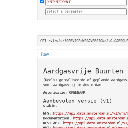
GET
 /v1/wfs/?SERVICE=WFS&VERSION=2.0.0&REQU
Raw
Aardgasvrije Buurten 
(Deels) gerealiseerde of geplande aardgasv
voor aardgasvrij in Amsterdam
Autorisatie
: OPENBAAR
Aanbevolen versie (v1)
stabiel
WFS:
https://api.data.amsterdam.nl/v1/wfs/
Documentation:
https://api.data.amsterdam.
REST API:
https://api.data.amsterdam.nl/v1
MVT:
https://api.data.amsterdam.nl/v1/mvt/