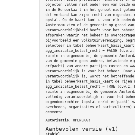
objecten vallen niet onder een van beide o
in de Beheerkaart in het geheel niet getoo
dit verband kan zijn: recht van eigendom, 
opstal. Op de kaart kunt u voor elk onderd
Amsterdam zien of de gemeente op grond van
verantwoordelijkheid heeft voor het beheer
afspraken waarin het beheer is overgedrage
bijvoorbeeld een volkstuinvereniging, begr
Selecteer in tabel beheerkaart_basis_kaart
agg_indicatie_belast_recht = FALSE (d.w.z.
ruimte in eigendom bij de gemeente Amsterd
van de gemeente geen andere, belastende ei
erfpacht) van andere partijen rusten en wa
verantwoordelijk is voor het beheer. Daar 
verantwoordelijk is, wordt het betreffende
in tabel beheerkaart_basis_kaart de rijen 
agg_indicatie_belast_recht = TRUE (d.w.z. 
ruimte in eigendom bij de gemeente Amsterd
volledig verantwoordelijk is voor het behe
eigendomsrechten (opstal en/of erfpacht) v
overheden, organisaties of particulieren) 
gemeente.
Autorisatie
: OPENBAAR
Aanbevolen versie (v1)
stabiel