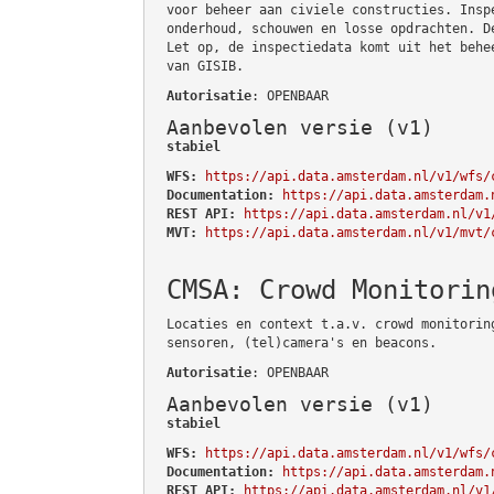
voor beheer aan civiele constructies. Insp
onderhoud, schouwen en losse opdrachten. D
Let op, de inspectiedata komt uit het behe
van GISIB.
Autorisatie
: OPENBAAR
Aanbevolen versie (v1)
stabiel
WFS:
https://api.data.amsterdam.nl/v1/wfs/
Documentation:
https://api.data.amsterdam.
REST API:
https://api.data.amsterdam.nl/v1
MVT:
https://api.data.amsterdam.nl/v1/mvt/
CMSA: Crowd Monitorin
Locaties en context t.a.v. crowd monitorin
sensoren, (tel)camera's en beacons.
Autorisatie
: OPENBAAR
Aanbevolen versie (v1)
stabiel
WFS:
https://api.data.amsterdam.nl/v1/wfs/
Documentation:
https://api.data.amsterdam.
REST API:
https://api.data.amsterdam.nl/v1