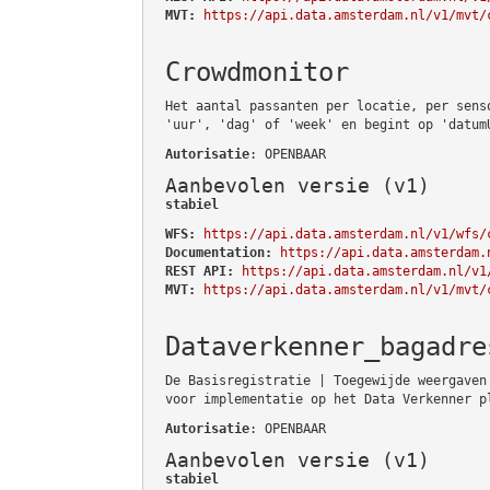
MVT:
https://api.data.amsterdam.nl/v1/mvt/
Crowdmonitor
Het aantal passanten per locatie, per sens
'uur', 'dag' of 'week' en begint op 'datum
Autorisatie
: OPENBAAR
Aanbevolen versie (v1)
stabiel
WFS:
https://api.data.amsterdam.nl/v1/wfs/
Documentation:
https://api.data.amsterdam.
REST API:
https://api.data.amsterdam.nl/v1
MVT:
https://api.data.amsterdam.nl/v1/mvt/
Dataverkenner_bagadre
De Basisregistratie | Toegewijde weergaven
voor implementatie op het Data Verkenner p
Autorisatie
: OPENBAAR
Aanbevolen versie (v1)
stabiel