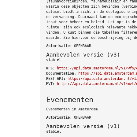
(faunavoorzieningen, faunameubilair en fau
waarin deze objecten zich bevinden (verbin
dataset biedt inzicht in de ecologische im
en vervanging. Daarnaast kan de ecologisch
input voor beheer en beleid. Let op: in de
ruimte' zijn ook ecologisch relevante hekk
vinden. U kunt binnen die tabellen filtere
waarde. Zie hiervoor de beschrijving bij d
Autorisatie
: OPENBAAR
Aanbevolen versie (v3)
stabiel
WFS:
https://api.data.amsterdam.nl/v1/wfs/
Documentation:
https://api.data.amsterdam.
REST API:
https://api.data.amsterdam.nl/v1
MVT:
https://api.data.amsterdam.nl/v1/mvt/
Evenementen
Evenementen in Amsterdam
Autorisatie
: OPENBAAR
Aanbevolen versie (v1)
stabiel