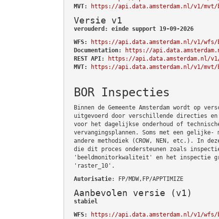
MVT:
https://api.data.amsterdam.nl/v1/mvt/
Versie v1
verouderd: einde support 19-09-2026
WFS:
https://api.data.amsterdam.nl/v1/wfs/
Documentation:
https://api.data.amsterdam.
REST API:
https://api.data.amsterdam.nl/v1
MVT:
https://api.data.amsterdam.nl/v1/mvt/
BOR Inspecties
Binnen de Gemeente Amsterdam wordt op vers
uitgevoerd door verschillende directies en
voor het dagelijkse onderhoud of technisch
vervangingsplannen. Soms met een gelijke- 
andere methodiek (CROW, NEN, etc.). In dez
die dit proces ondersteunen zoals inspecti
'beeldmonitorkwaliteit' en het inspectie g
'raster_10'.
Autorisatie
: FP/MDW,FP/APPTIMIZE
Aanbevolen versie (v1)
stabiel
WFS:
https://api.data.amsterdam.nl/v1/wfs/