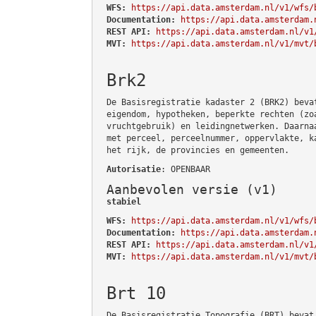
WFS:
https://api.data.amsterdam.nl/v1/wfs/
Documentation:
https://api.data.amsterdam.
REST API:
https://api.data.amsterdam.nl/v1
MVT:
https://api.data.amsterdam.nl/v1/mvt/
Brk2
De Basisregistratie kadaster 2 (BRK2) beva
eigendom, hypotheken, beperkte rechten (zo
vruchtgebruik) en leidingnetwerken. Daarna
met perceel, perceelnummer, oppervlakte, k
het rijk, de provincies en gemeenten.
Autorisatie
: OPENBAAR
Aanbevolen versie (v1)
stabiel
WFS:
https://api.data.amsterdam.nl/v1/wfs/
Documentation:
https://api.data.amsterdam.
REST API:
https://api.data.amsterdam.nl/v1
MVT:
https://api.data.amsterdam.nl/v1/mvt/
Brt 10
De Basisregistratie Topografie (BRT) bevat