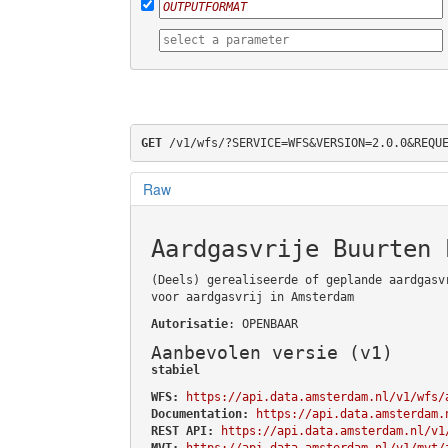
GET
 /v1/wfs/?SERVICE=WFS&VERSION=2.0.0&REQU
Raw
Aardgasvrije Buurten 
(Deels) gerealiseerde of geplande aardgasv
voor aardgasvrij in Amsterdam
Autorisatie
: OPENBAAR
Aanbevolen versie (v1)
stabiel
WFS:
https://api.data.amsterdam.nl/v1/wfs/
Documentation:
https://api.data.amsterdam.
REST API:
https://api.data.amsterdam.nl/v1
MVT:
https://api.data.amsterdam.nl/v1/mvt/