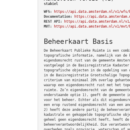
stabiel
WFS:
https://api.data.amsterdam.nl/v1/wfs/
Documentation:
https://api.data.amsterdam.
REST API:
https://api.data.amsterdam.nl/v1
MVT:
https://api.data.amsterdam.nl/v1/mvt/
Beheerkaart Basis
De Beheerkaart Publieke Ruimte is een comb
topografische informatie, namelijk van de 
eigendomsrecht rust van de gemeente Amster
vastgelegd in de Basisregistratie Kadaster
topografische objecten in de opdeling van 
in de Basisregistratie Grootschalige Topog
criterium van minimaal 20% overlap gehante
waarop een eigendomsrecht rust met het top
ruimte. Zo’n eigendomsrecht van de gemeent
onderstaande optie 1), geeft de gemeente i
voor het beheer. Echter als dit eigendomsr
een erop rustend eigendomsrecht van een an
2) heeft deze andere partij de beheerveran
kadastrale en gekoppelde topografische obj
geheel geen eigendomsrecht heeft, heeft de
beheerverantwoordelijkheid. Die verantwoor
overheden zoals provincie, waterschap of a