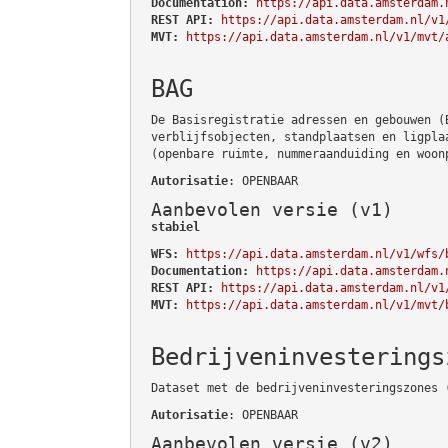
Documentation:
https://api.data.amsterdam.
REST API:
https://api.data.amsterdam.nl/v1
MVT:
https://api.data.amsterdam.nl/v1/mvt/
BAG
De Basisregistratie adressen en gebouwen (
verblijfsobjecten, standplaatsen en ligpla
(openbare ruimte, nummeraanduiding en woon
Autorisatie
: OPENBAAR
Aanbevolen versie (v1)
stabiel
WFS:
https://api.data.amsterdam.nl/v1/wfs/
Documentation:
https://api.data.amsterdam.
REST API:
https://api.data.amsterdam.nl/v1
MVT:
https://api.data.amsterdam.nl/v1/mvt/
Bedrijveninvesterings
Dataset met de bedrijveninvesteringszones 
Autorisatie
: OPENBAAR
Aanbevolen versie (v2)