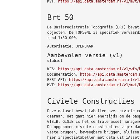
MVT:
https://api.data.amsterdam.nl/v1/mvt/
Brt 50
De Basisregistratie Topografie (BRT) bevat
objecten. De TOP50NL is specifiek vervaard
rond 1:50.000.
Autorisatie
: OPENBAAR
Aanbevolen versie (v1)
stabiel
WFS:
https://api.data.amsterdam.nl/v1/wfs/
Documentation:
https://api.data.amsterdam.
REST API:
https://api.data.amsterdam.nl/v1
MVT:
https://api.data.amsterdam.nl/v1/mvt/
Civiele Constructies
Deze dataset bevat tabellen over civiele c
daaraan. Het gaat hier enerzijds om de pas
GISIB. GISIB is het centrale asset managem
De opgenomen civiele constructies zijn: da
vaste bruggen, beweegbare bruggen, sluizen
hier inspectietabellen met data uit iAsset