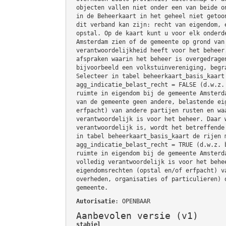
objecten vallen niet onder een van beide o
in de Beheerkaart in het geheel niet getoo
dit verband kan zijn: recht van eigendom, 
opstal. Op de kaart kunt u voor elk onderd
Amsterdam zien of de gemeente op grond van
verantwoordelijkheid heeft voor het beheer
afspraken waarin het beheer is overgedrage
bijvoorbeeld een volkstuinvereniging, begr
Selecteer in tabel beheerkaart_basis_kaart
agg_indicatie_belast_recht = FALSE (d.w.z.
ruimte in eigendom bij de gemeente Amsterd
van de gemeente geen andere, belastende ei
erfpacht) van andere partijen rusten en wa
verantwoordelijk is voor het beheer. Daar 
verantwoordelijk is, wordt het betreffende
in tabel beheerkaart_basis_kaart de rijen 
agg_indicatie_belast_recht = TRUE (d.w.z. 
ruimte in eigendom bij de gemeente Amsterd
volledig verantwoordelijk is voor het behe
eigendomsrechten (opstal en/of erfpacht) v
overheden, organisaties of particulieren) 
gemeente.
Autorisatie
: OPENBAAR
Aanbevolen versie (v1)
stabiel