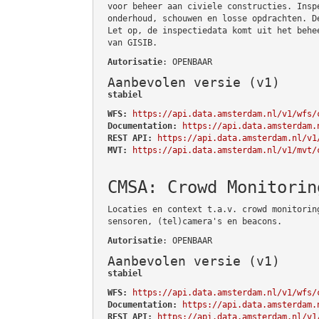
voor beheer aan civiele constructies. Insp
onderhoud, schouwen en losse opdrachten. D
Let op, de inspectiedata komt uit het behe
van GISIB.
Autorisatie
: OPENBAAR
Aanbevolen versie (v1)
stabiel
WFS:
https://api.data.amsterdam.nl/v1/wfs/
Documentation:
https://api.data.amsterdam.
REST API:
https://api.data.amsterdam.nl/v1
MVT:
https://api.data.amsterdam.nl/v1/mvt/
CMSA: Crowd Monitorin
Locaties en context t.a.v. crowd monitorin
sensoren, (tel)camera's en beacons.
Autorisatie
: OPENBAAR
Aanbevolen versie (v1)
stabiel
WFS:
https://api.data.amsterdam.nl/v1/wfs/
Documentation:
https://api.data.amsterdam.
REST API:
https://api.data.amsterdam.nl/v1