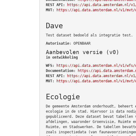
REST API:
https://api.data.amsterdam.nl/v1
MVT:
https://api.data.amsterdam.nl/v1/mvt/
Dave
Test dataset bedoeld als integratie test.
Autorisatie
: OPENBAAR
Aanbevolen versie (v0)
in ontwikkeling
WFS:
https://api.data.amsterdam.nl/v1/wfs/
Documentation:
https://api.data.amsterdam.
REST API:
https://api.data.amsterdam.nl/v1
MVT:
https://api.data.amsterdam.nl/v1/mvt/
Ecologie
De gemeente Amsterdam onderhoudt, beheert 
ecologie in de stad. Hiervoor is data nodi
gepubliceerd. Deze dataset bevat tabellen 
afdelingen, waaronder Groenvisie, Ruimte e
Ruimte, en Stadswerken. De tabellen bevatt
zoals inspectiedata (van faunavoorzieninge