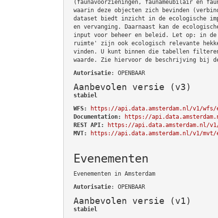
(faunavoorzieningen, faunameubilair en fau
waarin deze objecten zich bevinden (verbin
dataset biedt inzicht in de ecologische im
en vervanging. Daarnaast kan de ecologisch
input voor beheer en beleid. Let op: in de
ruimte' zijn ook ecologisch relevante hekk
vinden. U kunt binnen die tabellen filtere
waarde. Zie hiervoor de beschrijving bij d
Autorisatie
: OPENBAAR
Aanbevolen versie (v3)
stabiel
WFS:
https://api.data.amsterdam.nl/v1/wfs/
Documentation:
https://api.data.amsterdam.
REST API:
https://api.data.amsterdam.nl/v1
MVT:
https://api.data.amsterdam.nl/v1/mvt/
Evenementen
Evenementen in Amsterdam
Autorisatie
: OPENBAAR
Aanbevolen versie (v1)
stabiel