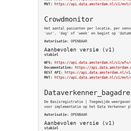
MVT:
https://api.data.amsterdam.nl/v1/mvt/
Crowdmonitor
Het aantal passanten per locatie, per sens
'uur', 'dag' of 'week' en begint op 'datum
Autorisatie
: OPENBAAR
Aanbevolen versie (v1)
stabiel
WFS:
https://api.data.amsterdam.nl/v1/wfs/
Documentation:
https://api.data.amsterdam.
REST API:
https://api.data.amsterdam.nl/v1
MVT:
https://api.data.amsterdam.nl/v1/mvt/
Dataverkenner_bagadre
De Basisregistratie | Toegewijde weergaven
voor implementatie op het Data Verkenner p
Autorisatie
: OPENBAAR
Aanbevolen versie (v1)
stabiel