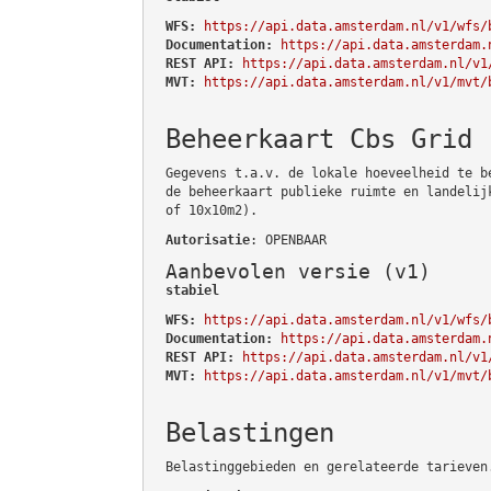
WFS:
https://api.data.amsterdam.nl/v1/wfs/
Documentation:
https://api.data.amsterdam.
REST API:
https://api.data.amsterdam.nl/v1
MVT:
https://api.data.amsterdam.nl/v1/mvt/
Beheerkaart Cbs Grid
Gegevens t.a.v. de lokale hoeveelheid te b
de beheerkaart publieke ruimte en landelij
of 10x10m2).
Autorisatie
: OPENBAAR
Aanbevolen versie (v1)
stabiel
WFS:
https://api.data.amsterdam.nl/v1/wfs/
Documentation:
https://api.data.amsterdam.
REST API:
https://api.data.amsterdam.nl/v1
MVT:
https://api.data.amsterdam.nl/v1/mvt/
Belastingen
Belastinggebieden en gerelateerde tarieven