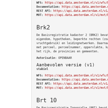
WFS:
https://api.data.amsterdam.nl/v1/wfs/
Documentation:
https://api.data.amsterdam.
REST API:
https://api.data.amsterdam.nl/v1
MVT:
https://api.data.amsterdam.nl/v1/mvt/
Brk2
De Basisregistratie kadaster 2 (BRK2) beva
eigendom, hypotheken, beperkte rechten (zo
vruchtgebruik) en leidingnetwerken. Daarna
met perceel, perceelnummer, oppervlakte, k
het rijk, de provincies en gemeenten.
Autorisatie
: OPENBAAR
Aanbevolen versie (v1)
stabiel
WFS:
https://api.data.amsterdam.nl/v1/wfs/
Documentation:
https://api.data.amsterdam.
REST API:
https://api.data.amsterdam.nl/v1
MVT:
https://api.data.amsterdam.nl/v1/mvt/
Brt 10
De Basisregistratie Topografie (BRT) bevat