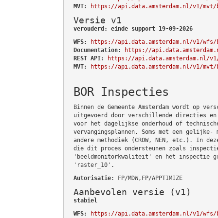
MVT:
https://api.data.amsterdam.nl/v1/mvt/
Versie v1
verouderd: einde support 19-09-2026
WFS:
https://api.data.amsterdam.nl/v1/wfs/
Documentation:
https://api.data.amsterdam.
REST API:
https://api.data.amsterdam.nl/v1
MVT:
https://api.data.amsterdam.nl/v1/mvt/
BOR Inspecties
Binnen de Gemeente Amsterdam wordt op vers
uitgevoerd door verschillende directies en
voor het dagelijkse onderhoud of technisch
vervangingsplannen. Soms met een gelijke- 
andere methodiek (CROW, NEN, etc.). In dez
die dit proces ondersteunen zoals inspecti
'beeldmonitorkwaliteit' en het inspectie g
'raster_10'.
Autorisatie
: FP/MDW,FP/APPTIMIZE
Aanbevolen versie (v1)
stabiel
WFS:
https://api.data.amsterdam.nl/v1/wfs/