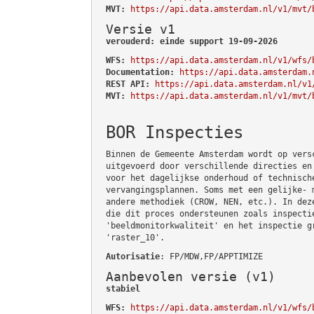
MVT:
https://api.data.amsterdam.nl/v1/mvt/
Versie v1
verouderd: einde support 19-09-2026
WFS:
https://api.data.amsterdam.nl/v1/wfs/
Documentation:
https://api.data.amsterdam.
REST API:
https://api.data.amsterdam.nl/v1
MVT:
https://api.data.amsterdam.nl/v1/mvt/
BOR Inspecties
Binnen de Gemeente Amsterdam wordt op vers
uitgevoerd door verschillende directies en
voor het dagelijkse onderhoud of technisch
vervangingsplannen. Soms met een gelijke- 
andere methodiek (CROW, NEN, etc.). In dez
die dit proces ondersteunen zoals inspecti
'beeldmonitorkwaliteit' en het inspectie g
'raster_10'.
Autorisatie
: FP/MDW,FP/APPTIMIZE
Aanbevolen versie (v1)
stabiel
WFS:
https://api.data.amsterdam.nl/v1/wfs/