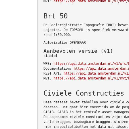
MVT:
https://api.data.amsterdam.nl/v1/mvt/
Brt 50
De Basisregistratie Topografie (BRT) bevat
objecten. De TOP50NL is specifiek vervaard
rond 1:50.000.
Autorisatie
: OPENBAAR
Aanbevolen versie (v1)
stabiel
WFS:
https://api.data.amsterdam.nl/v1/wfs/
Documentation:
https://api.data.amsterdam.
REST API:
https://api.data.amsterdam.nl/v1
MVT:
https://api.data.amsterdam.nl/v1/mvt/
Civiele Constructies
Deze dataset bevat tabellen over civiele c
daaraan. Het gaat hier enerzijds om de pas
GISIB. GISIB is het centrale asset managem
De opgenomen civiele constructies zijn: da
vaste bruggen, beweegbare bruggen, sluizen
hier inspectietabellen met data uit iAsset