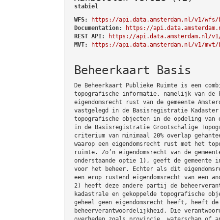
stabiel
WFS:
https://api.data.amsterdam.nl/v1/wfs/
Documentation:
https://api.data.amsterdam.
REST API:
https://api.data.amsterdam.nl/v1
MVT:
https://api.data.amsterdam.nl/v1/mvt/
Beheerkaart Basis
De Beheerkaart Publieke Ruimte is een comb
topografische informatie, namelijk van de 
eigendomsrecht rust van de gemeente Amster
vastgelegd in de Basisregistratie Kadaster
topografische objecten in de opdeling van 
in de Basisregistratie Grootschalige Topog
criterium van minimaal 20% overlap gehante
waarop een eigendomsrecht rust met het top
ruimte. Zo’n eigendomsrecht van de gemeent
onderstaande optie 1), geeft de gemeente i
voor het beheer. Echter als dit eigendomsr
een erop rustend eigendomsrecht van een an
2) heeft deze andere partij de beheerveran
kadastrale en gekoppelde topografische obj
geheel geen eigendomsrecht heeft, heeft de
beheerverantwoordelijkheid. Die verantwoor
overheden zoals provincie, waterschap of a