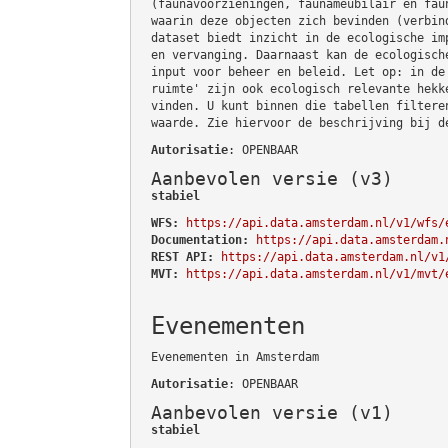
(faunavoorzieningen, faunameubilair en fau
waarin deze objecten zich bevinden (verbin
dataset biedt inzicht in de ecologische im
en vervanging. Daarnaast kan de ecologisch
input voor beheer en beleid. Let op: in de
ruimte' zijn ook ecologisch relevante hekk
vinden. U kunt binnen die tabellen filtere
waarde. Zie hiervoor de beschrijving bij d
Autorisatie
: OPENBAAR
Aanbevolen versie (v3)
stabiel
WFS:
https://api.data.amsterdam.nl/v1/wfs/
Documentation:
https://api.data.amsterdam.
REST API:
https://api.data.amsterdam.nl/v1
MVT:
https://api.data.amsterdam.nl/v1/mvt/
Evenementen
Evenementen in Amsterdam
Autorisatie
: OPENBAAR
Aanbevolen versie (v1)
stabiel