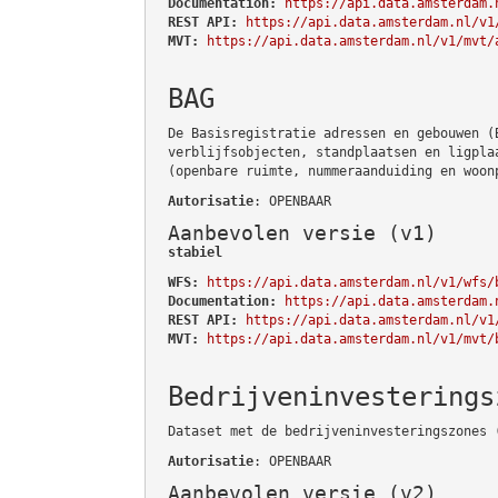
Documentation:
https://api.data.amsterdam.
REST API:
https://api.data.amsterdam.nl/v1
MVT:
https://api.data.amsterdam.nl/v1/mvt/
BAG
De Basisregistratie adressen en gebouwen (
verblijfsobjecten, standplaatsen en ligpla
(openbare ruimte, nummeraanduiding en woon
Autorisatie
: OPENBAAR
Aanbevolen versie (v1)
stabiel
WFS:
https://api.data.amsterdam.nl/v1/wfs/
Documentation:
https://api.data.amsterdam.
REST API:
https://api.data.amsterdam.nl/v1
MVT:
https://api.data.amsterdam.nl/v1/mvt/
Bedrijveninvesterings
Dataset met de bedrijveninvesteringszones 
Autorisatie
: OPENBAAR
Aanbevolen versie (v2)