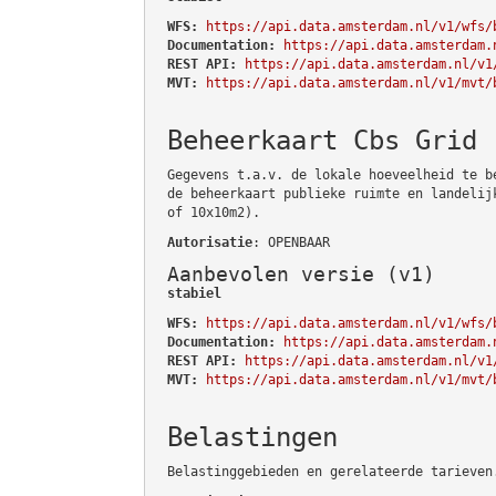
WFS:
https://api.data.amsterdam.nl/v1/wfs/
Documentation:
https://api.data.amsterdam.
REST API:
https://api.data.amsterdam.nl/v1
MVT:
https://api.data.amsterdam.nl/v1/mvt/
Beheerkaart Cbs Grid
Gegevens t.a.v. de lokale hoeveelheid te b
de beheerkaart publieke ruimte en landelij
of 10x10m2).
Autorisatie
: OPENBAAR
Aanbevolen versie (v1)
stabiel
WFS:
https://api.data.amsterdam.nl/v1/wfs/
Documentation:
https://api.data.amsterdam.
REST API:
https://api.data.amsterdam.nl/v1
MVT:
https://api.data.amsterdam.nl/v1/mvt/
Belastingen
Belastinggebieden en gerelateerde tarieven