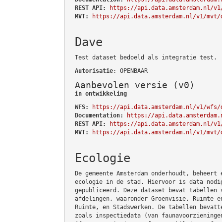
REST API:
https://api.data.amsterdam.nl/v1
MVT:
https://api.data.amsterdam.nl/v1/mvt/
Dave
Test dataset bedoeld als integratie test.
Autorisatie
: OPENBAAR
Aanbevolen versie (v0)
in ontwikkeling
WFS:
https://api.data.amsterdam.nl/v1/wfs/
Documentation:
https://api.data.amsterdam.
REST API:
https://api.data.amsterdam.nl/v1
MVT:
https://api.data.amsterdam.nl/v1/mvt/
Ecologie
De gemeente Amsterdam onderhoudt, beheert 
ecologie in de stad. Hiervoor is data nodi
gepubliceerd. Deze dataset bevat tabellen 
afdelingen, waaronder Groenvisie, Ruimte e
Ruimte, en Stadswerken. De tabellen bevatt
zoals inspectiedata (van faunavoorzieninge