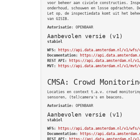
voor beheer aan civiele constructies. Insp
onderhoud, schouwen en losse opdrachten. D
Let op, de inspectiedata komt uit het behe
van GISIB.
Autorisatie
: OPENBAAR
Aanbevolen versie (v1)
stabiel
WFS:
https://api.data.amsterdam.nl/v1/wfs/
Documentation:
https://api.data.amsterdam.
REST API:
https://api.data.amsterdam.nl/v1
MVT:
https://api.data.amsterdam.nl/v1/mvt/
CMSA: Crowd Monitorin
Locaties en context t.a.v. crowd monitorin
sensoren, (tel)camera's en beacons.
Autorisatie
: OPENBAAR
Aanbevolen versie (v1)
stabiel
WFS:
https://api.data.amsterdam.nl/v1/wfs/
Documentation:
https://api.data.amsterdam.
REST API:
https://api.data.amsterdam.nl/v1