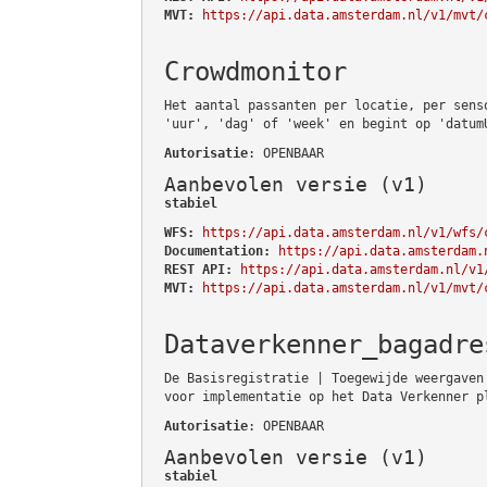
MVT:
https://api.data.amsterdam.nl/v1/mvt/
Crowdmonitor
Het aantal passanten per locatie, per sens
'uur', 'dag' of 'week' en begint op 'datum
Autorisatie
: OPENBAAR
Aanbevolen versie (v1)
stabiel
WFS:
https://api.data.amsterdam.nl/v1/wfs/
Documentation:
https://api.data.amsterdam.
REST API:
https://api.data.amsterdam.nl/v1
MVT:
https://api.data.amsterdam.nl/v1/mvt/
Dataverkenner_bagadre
De Basisregistratie | Toegewijde weergaven
voor implementatie op het Data Verkenner p
Autorisatie
: OPENBAAR
Aanbevolen versie (v1)
stabiel