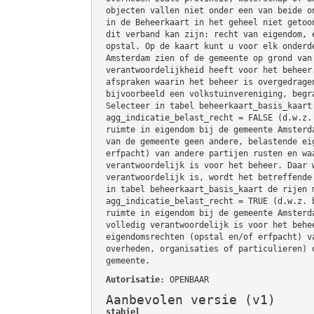
objecten vallen niet onder een van beide o
in de Beheerkaart in het geheel niet getoo
dit verband kan zijn: recht van eigendom, 
opstal. Op de kaart kunt u voor elk onderd
Amsterdam zien of de gemeente op grond van
verantwoordelijkheid heeft voor het beheer
afspraken waarin het beheer is overgedrage
bijvoorbeeld een volkstuinvereniging, begr
Selecteer in tabel beheerkaart_basis_kaart
agg_indicatie_belast_recht = FALSE (d.w.z.
ruimte in eigendom bij de gemeente Amsterd
van de gemeente geen andere, belastende ei
erfpacht) van andere partijen rusten en wa
verantwoordelijk is voor het beheer. Daar 
verantwoordelijk is, wordt het betreffende
in tabel beheerkaart_basis_kaart de rijen 
agg_indicatie_belast_recht = TRUE (d.w.z. 
ruimte in eigendom bij de gemeente Amsterd
volledig verantwoordelijk is voor het behe
eigendomsrechten (opstal en/of erfpacht) v
overheden, organisaties of particulieren) 
gemeente.
Autorisatie
: OPENBAAR
Aanbevolen versie (v1)
stabiel