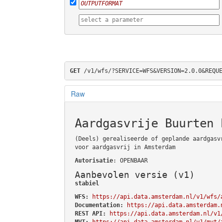
GET
 /v1/wfs/?SERVICE=WFS&VERSION=2.0.0&REQU
Raw
Aardgasvrije Buurten 
(Deels) gerealiseerde of geplande aardgasv
voor aardgasvrij in Amsterdam
Autorisatie
: OPENBAAR
Aanbevolen versie (v1)
stabiel
WFS:
https://api.data.amsterdam.nl/v1/wfs/
Documentation:
https://api.data.amsterdam.
REST API:
https://api.data.amsterdam.nl/v1
MVT:
https://api.data.amsterdam.nl/v1/mvt/