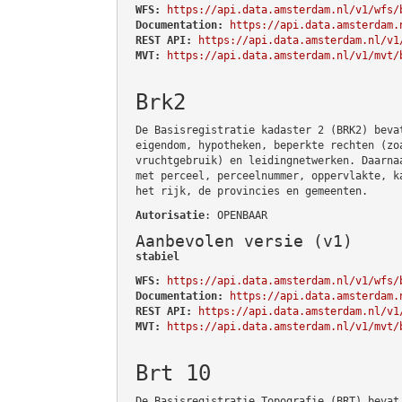
WFS:
https://api.data.amsterdam.nl/v1/wfs/
Documentation:
https://api.data.amsterdam.
REST API:
https://api.data.amsterdam.nl/v1
MVT:
https://api.data.amsterdam.nl/v1/mvt/
Brk2
De Basisregistratie kadaster 2 (BRK2) beva
eigendom, hypotheken, beperkte rechten (zo
vruchtgebruik) en leidingnetwerken. Daarna
met perceel, perceelnummer, oppervlakte, k
het rijk, de provincies en gemeenten.
Autorisatie
: OPENBAAR
Aanbevolen versie (v1)
stabiel
WFS:
https://api.data.amsterdam.nl/v1/wfs/
Documentation:
https://api.data.amsterdam.
REST API:
https://api.data.amsterdam.nl/v1
MVT:
https://api.data.amsterdam.nl/v1/mvt/
Brt 10
De Basisregistratie Topografie (BRT) bevat