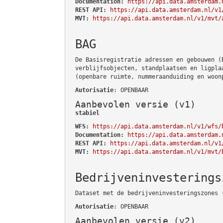
Documentation:
https://api.data.amsterdam.
REST API:
https://api.data.amsterdam.nl/v1
MVT:
https://api.data.amsterdam.nl/v1/mvt/
BAG
De Basisregistratie adressen en gebouwen (
verblijfsobjecten, standplaatsen en ligpla
(openbare ruimte, nummeraanduiding en woon
Autorisatie
: OPENBAAR
Aanbevolen versie (v1)
stabiel
WFS:
https://api.data.amsterdam.nl/v1/wfs/
Documentation:
https://api.data.amsterdam.
REST API:
https://api.data.amsterdam.nl/v1
MVT:
https://api.data.amsterdam.nl/v1/mvt/
Bedrijveninvesterings
Dataset met de bedrijveninvesteringszones 
Autorisatie
: OPENBAAR
Aanbevolen versie (v2)