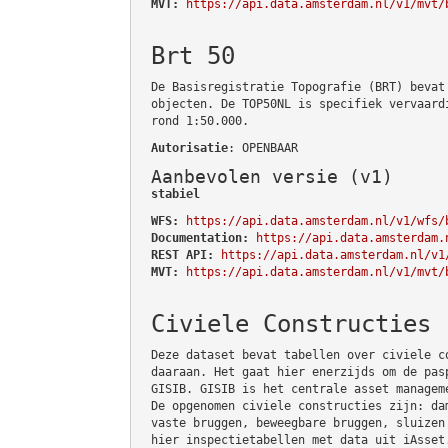
MVT:
https://api.data.amsterdam.nl/v1/mvt/
Brt 50
De Basisregistratie Topografie (BRT) bevat
objecten. De TOP50NL is specifiek vervaard
rond 1:50.000.
Autorisatie
: OPENBAAR
Aanbevolen versie (v1)
stabiel
WFS:
https://api.data.amsterdam.nl/v1/wfs/
Documentation:
https://api.data.amsterdam.
REST API:
https://api.data.amsterdam.nl/v1
MVT:
https://api.data.amsterdam.nl/v1/mvt/
Civiele Constructies
Deze dataset bevat tabellen over civiele c
daaraan. Het gaat hier enerzijds om de pas
GISIB. GISIB is het centrale asset managem
De opgenomen civiele constructies zijn: da
vaste bruggen, beweegbare bruggen, sluizen
hier inspectietabellen met data uit iAsset