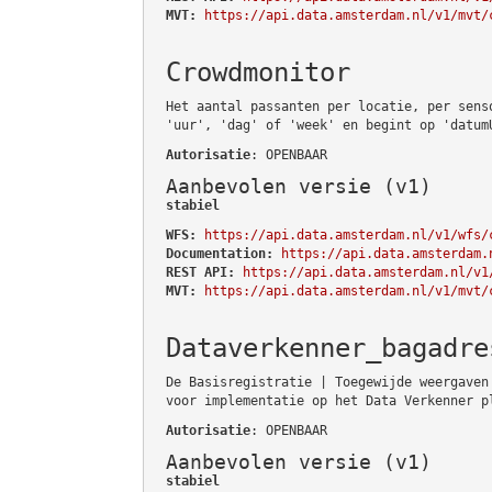
MVT:
https://api.data.amsterdam.nl/v1/mvt/
Crowdmonitor
Het aantal passanten per locatie, per sens
'uur', 'dag' of 'week' en begint op 'datum
Autorisatie
: OPENBAAR
Aanbevolen versie (v1)
stabiel
WFS:
https://api.data.amsterdam.nl/v1/wfs/
Documentation:
https://api.data.amsterdam.
REST API:
https://api.data.amsterdam.nl/v1
MVT:
https://api.data.amsterdam.nl/v1/mvt/
Dataverkenner_bagadre
De Basisregistratie | Toegewijde weergaven
voor implementatie op het Data Verkenner p
Autorisatie
: OPENBAAR
Aanbevolen versie (v1)
stabiel