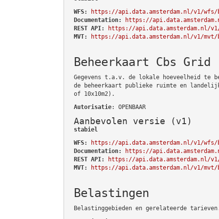
WFS:
https://api.data.amsterdam.nl/v1/wfs/
Documentation:
https://api.data.amsterdam.
REST API:
https://api.data.amsterdam.nl/v1
MVT:
https://api.data.amsterdam.nl/v1/mvt/
Beheerkaart Cbs Grid
Gegevens t.a.v. de lokale hoeveelheid te b
de beheerkaart publieke ruimte en landelij
of 10x10m2).
Autorisatie
: OPENBAAR
Aanbevolen versie (v1)
stabiel
WFS:
https://api.data.amsterdam.nl/v1/wfs/
Documentation:
https://api.data.amsterdam.
REST API:
https://api.data.amsterdam.nl/v1
MVT:
https://api.data.amsterdam.nl/v1/mvt/
Belastingen
Belastinggebieden en gerelateerde tarieven