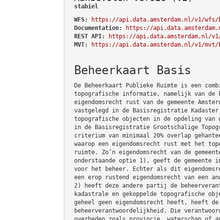
stabiel
WFS:
https://api.data.amsterdam.nl/v1/wfs/
Documentation:
https://api.data.amsterdam.
REST API:
https://api.data.amsterdam.nl/v1
MVT:
https://api.data.amsterdam.nl/v1/mvt/
Beheerkaart Basis
De Beheerkaart Publieke Ruimte is een comb
topografische informatie, namelijk van de 
eigendomsrecht rust van de gemeente Amster
vastgelegd in de Basisregistratie Kadaster
topografische objecten in de opdeling van 
in de Basisregistratie Grootschalige Topog
criterium van minimaal 20% overlap gehante
waarop een eigendomsrecht rust met het top
ruimte. Zo’n eigendomsrecht van de gemeent
onderstaande optie 1), geeft de gemeente i
voor het beheer. Echter als dit eigendomsr
een erop rustend eigendomsrecht van een an
2) heeft deze andere partij de beheerveran
kadastrale en gekoppelde topografische obj
geheel geen eigendomsrecht heeft, heeft de
beheerverantwoordelijkheid. Die verantwoor
overheden zoals provincie, waterschap of a