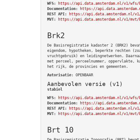
WFS:
https://api.data.amsterdam.nl/v1/wfs/
Documentation:
https://api.data.amsterdam.
REST API:
https://api.data.amsterdam.nl/v1
MVT:
https://api.data.amsterdam.nl/v1/mvt/
Brk2
De Basisregistratie kadaster 2 (BRK2) beva
eigendom, hypotheken, beperkte rechten (zo
vruchtgebruik) en leidingnetwerken. Daarna
met perceel, perceelnummer, oppervlakte, k
het rijk, de provincies en gemeenten.
Autorisatie
: OPENBAAR
Aanbevolen versie (v1)
stabiel
WFS:
https://api.data.amsterdam.nl/v1/wfs/
Documentation:
https://api.data.amsterdam.
REST API:
https://api.data.amsterdam.nl/v1
MVT:
https://api.data.amsterdam.nl/v1/mvt/
Brt 10
De Basisregistratie Topografie (BRT) bevat