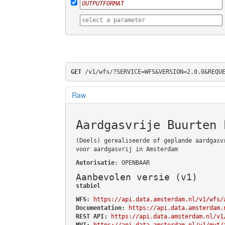
GET
 /v1/wfs/?SERVICE=WFS&VERSION=2.0.0&REQU
Raw
Aardgasvrije Buurten 
(Deels) gerealiseerde of geplande aardgasv
voor aardgasvrij in Amsterdam
Autorisatie
: OPENBAAR
Aanbevolen versie (v1)
stabiel
WFS:
https://api.data.amsterdam.nl/v1/wfs/
Documentation:
https://api.data.amsterdam.
REST API:
https://api.data.amsterdam.nl/v1
MVT:
https://api.data.amsterdam.nl/v1/mvt/