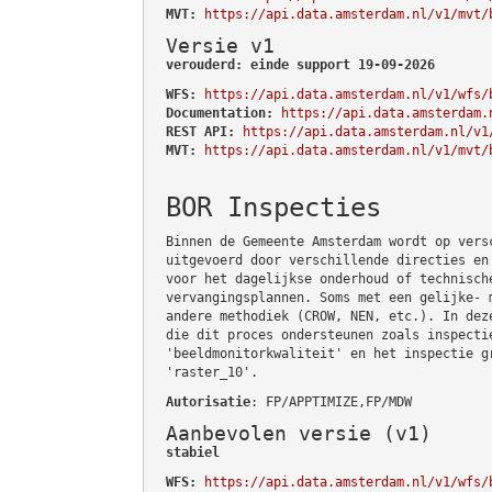
MVT:
https://api.data.amsterdam.nl/v1/mvt/
Versie v1
verouderd: einde support 19-09-2026
WFS:
https://api.data.amsterdam.nl/v1/wfs/
Documentation:
https://api.data.amsterdam.
REST API:
https://api.data.amsterdam.nl/v1
MVT:
https://api.data.amsterdam.nl/v1/mvt/
BOR Inspecties
Binnen de Gemeente Amsterdam wordt op vers
uitgevoerd door verschillende directies en
voor het dagelijkse onderhoud of technisch
vervangingsplannen. Soms met een gelijke- 
andere methodiek (CROW, NEN, etc.). In dez
die dit proces ondersteunen zoals inspecti
'beeldmonitorkwaliteit' en het inspectie g
'raster_10'.
Autorisatie
: FP/APPTIMIZE,FP/MDW
Aanbevolen versie (v1)
stabiel
WFS:
https://api.data.amsterdam.nl/v1/wfs/