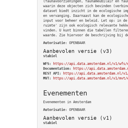
(faunavoorzieningen, faunameubilair en fau
waarin deze objecten zich bevinden (verbin
dataset biedt inzicht in de ecologische im
en vervanging. Daarnaast kan de ecologisch
input voor beheer en beleid. Let op: in de
ruimte' zijn ook ecologisch relevante hekk
vinden. U kunt binnen die tabellen filtere
waarde. Zie hiervoor de beschrijving bij d
Autorisatie
: OPENBAAR
Aanbevolen versie (v3)
stabiel
WFS:
https://api.data.amsterdam.nl/v1/wfs/
Documentation:
https://api.data.amsterdam.
REST API:
https://api.data.amsterdam.nl/v1
MVT:
https://api.data.amsterdam.nl/v1/mvt/
Evenementen
Evenementen in Amsterdam
Autorisatie
: OPENBAAR
Aanbevolen versie (v1)
stabiel