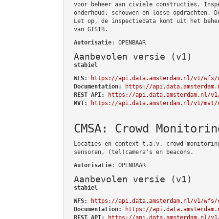
voor beheer aan civiele constructies. Insp
onderhoud, schouwen en losse opdrachten. D
Let op, de inspectiedata komt uit het behe
van GISIB.
Autorisatie
: OPENBAAR
Aanbevolen versie (v1)
stabiel
WFS:
https://api.data.amsterdam.nl/v1/wfs/
Documentation:
https://api.data.amsterdam.
REST API:
https://api.data.amsterdam.nl/v1
MVT:
https://api.data.amsterdam.nl/v1/mvt/
CMSA: Crowd Monitorin
Locaties en context t.a.v. crowd monitorin
sensoren, (tel)camera's en beacons.
Autorisatie
: OPENBAAR
Aanbevolen versie (v1)
stabiel
WFS:
https://api.data.amsterdam.nl/v1/wfs/
Documentation:
https://api.data.amsterdam.
REST API:
https://api.data.amsterdam.nl/v1