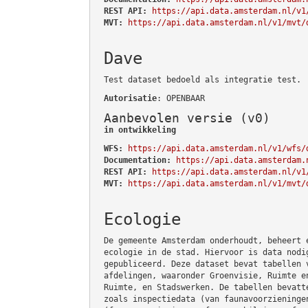
REST API:
https://api.data.amsterdam.nl/v1
MVT:
https://api.data.amsterdam.nl/v1/mvt/
Dave
Test dataset bedoeld als integratie test.
Autorisatie
: OPENBAAR
Aanbevolen versie (v0)
in ontwikkeling
WFS:
https://api.data.amsterdam.nl/v1/wfs/
Documentation:
https://api.data.amsterdam.
REST API:
https://api.data.amsterdam.nl/v1
MVT:
https://api.data.amsterdam.nl/v1/mvt/
Ecologie
De gemeente Amsterdam onderhoudt, beheert 
ecologie in de stad. Hiervoor is data nodi
gepubliceerd. Deze dataset bevat tabellen 
afdelingen, waaronder Groenvisie, Ruimte e
Ruimte, en Stadswerken. De tabellen bevatt
zoals inspectiedata (van faunavoorzieninge