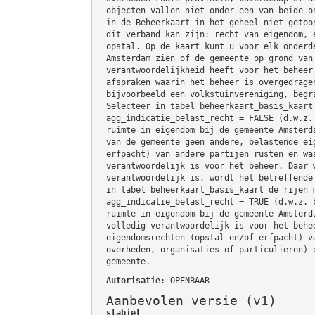
objecten vallen niet onder een van beide o
in de Beheerkaart in het geheel niet getoo
dit verband kan zijn: recht van eigendom, 
opstal. Op de kaart kunt u voor elk onderd
Amsterdam zien of de gemeente op grond van
verantwoordelijkheid heeft voor het beheer
afspraken waarin het beheer is overgedrage
bijvoorbeeld een volkstuinvereniging, begr
Selecteer in tabel beheerkaart_basis_kaart
agg_indicatie_belast_recht = FALSE (d.w.z.
ruimte in eigendom bij de gemeente Amsterd
van de gemeente geen andere, belastende ei
erfpacht) van andere partijen rusten en wa
verantwoordelijk is voor het beheer. Daar 
verantwoordelijk is, wordt het betreffende
in tabel beheerkaart_basis_kaart de rijen 
agg_indicatie_belast_recht = TRUE (d.w.z. 
ruimte in eigendom bij de gemeente Amsterd
volledig verantwoordelijk is voor het behe
eigendomsrechten (opstal en/of erfpacht) v
overheden, organisaties of particulieren) 
gemeente.
Autorisatie
: OPENBAAR
Aanbevolen versie (v1)
stabiel