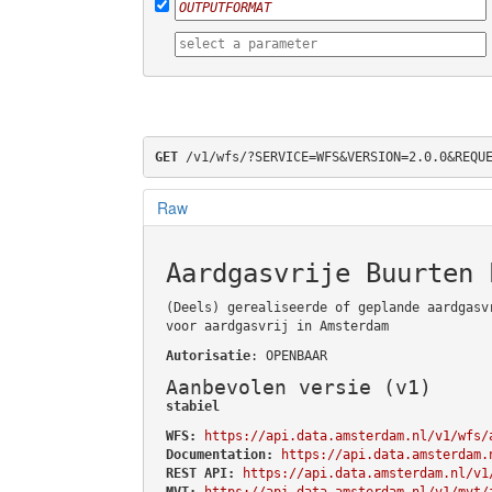
GET
 /v1/wfs/?SERVICE=WFS&VERSION=2.0.0&REQU
Raw
Aardgasvrije Buurten 
(Deels) gerealiseerde of geplande aardgasv
voor aardgasvrij in Amsterdam
Autorisatie
: OPENBAAR
Aanbevolen versie (v1)
stabiel
WFS:
https://api.data.amsterdam.nl/v1/wfs/
Documentation:
https://api.data.amsterdam.
REST API:
https://api.data.amsterdam.nl/v1
MVT:
https://api.data.amsterdam.nl/v1/mvt/