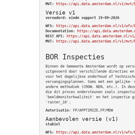
MVT:
https://api.data.amsterdam.nl/v1/mvt/
Versie v1
verouderd: einde support 19-09-2026
WFS:
https://api.data.amsterdam.nl/v1/wfs/
Documentation:
https://api.data.amsterdam.
REST API:
https://api.data.amsterdam.nl/v1
MVT:
https://api.data.amsterdam.nl/v1/mvt/
BOR Inspecties
Binnen de Gemeente Amsterdam wordt op vers
uitgevoerd door verschillende directies en
voor het dagelijkse onderhoud of technisch
vervangingsplannen. Soms met een gelijke- 
andere methodiek (CROW, NEN, etc.). In dez
die dit proces ondersteunen zoals inspecti
'beeldmonitorkwaliteit' en het inspectie g
'raster_10'.
Autorisatie
: FP/APPTIMIZE,FP/MDW
Aanbevolen versie (v1)
stabiel
WFS:
https://api.data.amsterdam.nl/v1/wfs/