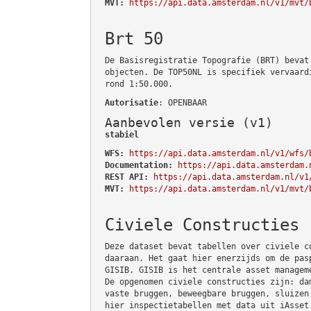
MVT:
https://api.data.amsterdam.nl/v1/mvt/
Brt 50
De Basisregistratie Topografie (BRT) bevat
objecten. De TOP50NL is specifiek vervaard
rond 1:50.000.
Autorisatie
: OPENBAAR
Aanbevolen versie (v1)
stabiel
WFS:
https://api.data.amsterdam.nl/v1/wfs/
Documentation:
https://api.data.amsterdam.
REST API:
https://api.data.amsterdam.nl/v1
MVT:
https://api.data.amsterdam.nl/v1/mvt/
Civiele Constructies
Deze dataset bevat tabellen over civiele c
daaraan. Het gaat hier enerzijds om de pas
GISIB. GISIB is het centrale asset managem
De opgenomen civiele constructies zijn: da
vaste bruggen, beweegbare bruggen, sluizen
hier inspectietabellen met data uit iAsset