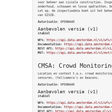
voor beheer aan civiele constructies. Insp
onderhoud, schouwen en losse opdrachten. D
Let op, de inspectiedata komt uit het behe
van GISIB.
Autorisatie
: OPENBAAR
Aanbevolen versie (v1)
stabiel
WFS:
https://api.data.amsterdam.nl/v1/wfs/
Documentation:
https://api.data.amsterdam.
REST API:
https://api.data.amsterdam.nl/v1
MVT:
https://api.data.amsterdam.nl/v1/mvt/
CMSA: Crowd Monitorin
Locaties en context t.a.v. crowd monitorin
sensoren, (tel)camera's en beacons.
Autorisatie
: OPENBAAR
Aanbevolen versie (v1)
stabiel
WFS:
https://api.data.amsterdam.nl/v1/wfs/
Documentation:
https://api.data.amsterdam.
REST API:
https://api.data.amsterdam.nl/v1