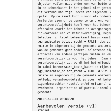
objecten vallen niet onder een van beide o
in de Beheerkaart in het geheel niet getoo
dit verband kan zijn: recht van eigendom, 
opstal. Op de kaart kunt u voor elk onderd
Amsterdam zien of de gemeente op grond van
verantwoordelijkheid heeft voor het beheer
afspraken waarin het beheer is overgedrage
bijvoorbeeld een volkstuinvereniging, begr
Selecteer in tabel beheerkaart_basis_kaart
agg_indicatie_belast_recht = FALSE (d.w.z.
ruimte in eigendom bij de gemeente Amsterd
van de gemeente geen andere, belastende ei
erfpacht) van andere partijen rusten en wa
verantwoordelijk is voor het beheer. Daar 
verantwoordelijk is, wordt het betreffende
in tabel beheerkaart_basis_kaart de rijen 
agg_indicatie_belast_recht = TRUE (d.w.z. 
ruimte in eigendom bij de gemeente Amsterd
volledig verantwoordelijk is voor het behe
eigendomsrechten (opstal en/of erfpacht) v
overheden, organisaties of particulieren) 
gemeente.
Autorisatie
: OPENBAAR
Aanbevolen versie (v1)
stabiel