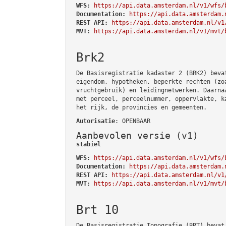
WFS:
https://api.data.amsterdam.nl/v1/wfs/
Documentation:
https://api.data.amsterdam.
REST API:
https://api.data.amsterdam.nl/v1
MVT:
https://api.data.amsterdam.nl/v1/mvt/
Brk2
De Basisregistratie kadaster 2 (BRK2) beva
eigendom, hypotheken, beperkte rechten (zo
vruchtgebruik) en leidingnetwerken. Daarna
met perceel, perceelnummer, oppervlakte, k
het rijk, de provincies en gemeenten.
Autorisatie
: OPENBAAR
Aanbevolen versie (v1)
stabiel
WFS:
https://api.data.amsterdam.nl/v1/wfs/
Documentation:
https://api.data.amsterdam.
REST API:
https://api.data.amsterdam.nl/v1
MVT:
https://api.data.amsterdam.nl/v1/mvt/
Brt 10
De Basisregistratie Topografie (BRT) bevat