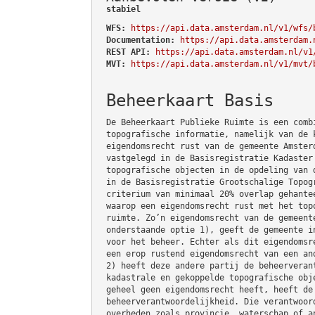
stabiel
WFS:
https://api.data.amsterdam.nl/v1/wfs/
Documentation:
https://api.data.amsterdam.
REST API:
https://api.data.amsterdam.nl/v1
MVT:
https://api.data.amsterdam.nl/v1/mvt/
Beheerkaart Basis
De Beheerkaart Publieke Ruimte is een comb
topografische informatie, namelijk van de 
eigendomsrecht rust van de gemeente Amster
vastgelegd in de Basisregistratie Kadaster
topografische objecten in de opdeling van 
in de Basisregistratie Grootschalige Topog
criterium van minimaal 20% overlap gehante
waarop een eigendomsrecht rust met het top
ruimte. Zo’n eigendomsrecht van de gemeent
onderstaande optie 1), geeft de gemeente i
voor het beheer. Echter als dit eigendomsr
een erop rustend eigendomsrecht van een an
2) heeft deze andere partij de beheerveran
kadastrale en gekoppelde topografische obj
geheel geen eigendomsrecht heeft, heeft de
beheerverantwoordelijkheid. Die verantwoor
overheden zoals provincie, waterschap of a