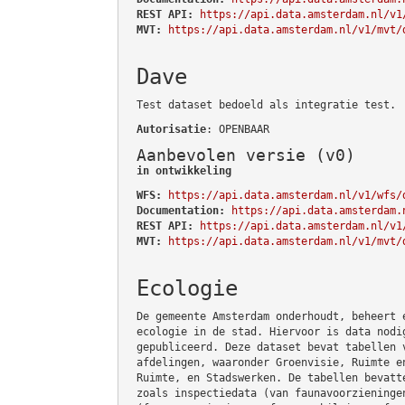
REST API:
https://api.data.amsterdam.nl/v1
MVT:
https://api.data.amsterdam.nl/v1/mvt/
Dave
Test dataset bedoeld als integratie test.
Autorisatie
: OPENBAAR
Aanbevolen versie (v0)
in ontwikkeling
WFS:
https://api.data.amsterdam.nl/v1/wfs/
Documentation:
https://api.data.amsterdam.
REST API:
https://api.data.amsterdam.nl/v1
MVT:
https://api.data.amsterdam.nl/v1/mvt/
Ecologie
De gemeente Amsterdam onderhoudt, beheert 
ecologie in de stad. Hiervoor is data nodi
gepubliceerd. Deze dataset bevat tabellen 
afdelingen, waaronder Groenvisie, Ruimte e
Ruimte, en Stadswerken. De tabellen bevatt
zoals inspectiedata (van faunavoorzieninge