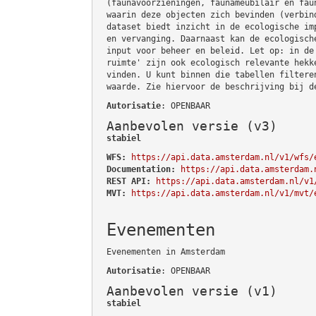
(faunavoorzieningen, faunameubilair en fau
waarin deze objecten zich bevinden (verbin
dataset biedt inzicht in de ecologische im
en vervanging. Daarnaast kan de ecologisch
input voor beheer en beleid. Let op: in de
ruimte' zijn ook ecologisch relevante hekk
vinden. U kunt binnen die tabellen filtere
waarde. Zie hiervoor de beschrijving bij d
Autorisatie
: OPENBAAR
Aanbevolen versie (v3)
stabiel
WFS:
https://api.data.amsterdam.nl/v1/wfs/
Documentation:
https://api.data.amsterdam.
REST API:
https://api.data.amsterdam.nl/v1
MVT:
https://api.data.amsterdam.nl/v1/mvt/
Evenementen
Evenementen in Amsterdam
Autorisatie
: OPENBAAR
Aanbevolen versie (v1)
stabiel