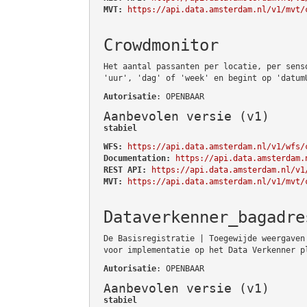
MVT:
https://api.data.amsterdam.nl/v1/mvt/
Crowdmonitor
Het aantal passanten per locatie, per sens
'uur', 'dag' of 'week' en begint op 'datum
Autorisatie
: OPENBAAR
Aanbevolen versie (v1)
stabiel
WFS:
https://api.data.amsterdam.nl/v1/wfs/
Documentation:
https://api.data.amsterdam.
REST API:
https://api.data.amsterdam.nl/v1
MVT:
https://api.data.amsterdam.nl/v1/mvt/
Dataverkenner_bagadre
De Basisregistratie | Toegewijde weergaven
voor implementatie op het Data Verkenner p
Autorisatie
: OPENBAAR
Aanbevolen versie (v1)
stabiel