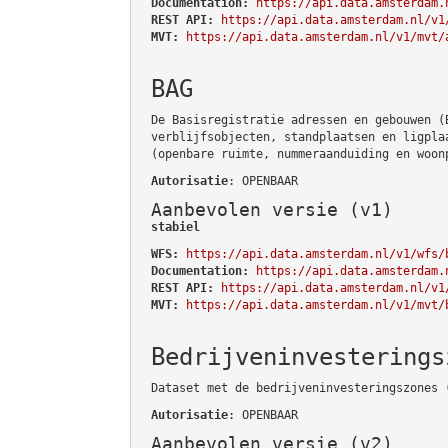
Documentation:
https://api.data.amsterdam.
REST API:
https://api.data.amsterdam.nl/v1
MVT:
https://api.data.amsterdam.nl/v1/mvt/
BAG
De Basisregistratie adressen en gebouwen (
verblijfsobjecten, standplaatsen en ligpla
(openbare ruimte, nummeraanduiding en woon
Autorisatie
: OPENBAAR
Aanbevolen versie (v1)
stabiel
WFS:
https://api.data.amsterdam.nl/v1/wfs/
Documentation:
https://api.data.amsterdam.
REST API:
https://api.data.amsterdam.nl/v1
MVT:
https://api.data.amsterdam.nl/v1/mvt/
Bedrijveninvesterings
Dataset met de bedrijveninvesteringszones 
Autorisatie
: OPENBAAR
Aanbevolen versie (v2)