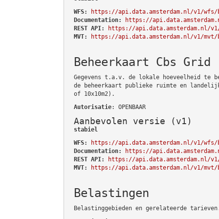
WFS:
https://api.data.amsterdam.nl/v1/wfs/
Documentation:
https://api.data.amsterdam.
REST API:
https://api.data.amsterdam.nl/v1
MVT:
https://api.data.amsterdam.nl/v1/mvt/
Beheerkaart Cbs Grid
Gegevens t.a.v. de lokale hoeveelheid te b
de beheerkaart publieke ruimte en landelij
of 10x10m2).
Autorisatie
: OPENBAAR
Aanbevolen versie (v1)
stabiel
WFS:
https://api.data.amsterdam.nl/v1/wfs/
Documentation:
https://api.data.amsterdam.
REST API:
https://api.data.amsterdam.nl/v1
MVT:
https://api.data.amsterdam.nl/v1/mvt/
Belastingen
Belastinggebieden en gerelateerde tarieven