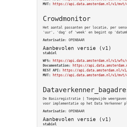
MVT:
https://api.data.amsterdam.nl/v1/mvt/
Crowdmonitor
Het aantal passanten per locatie, per sens
'uur', 'dag' of 'week' en begint op 'datum
Autorisatie
: OPENBAAR
Aanbevolen versie (v1)
stabiel
WFS:
https://api.data.amsterdam.nl/v1/wfs/
Documentation:
https://api.data.amsterdam.
REST API:
https://api.data.amsterdam.nl/v1
MVT:
https://api.data.amsterdam.nl/v1/mvt/
Dataverkenner_bagadre
De Basisregistratie | Toegewijde weergaven
voor implementatie op het Data Verkenner p
Autorisatie
: OPENBAAR
Aanbevolen versie (v1)
stabiel