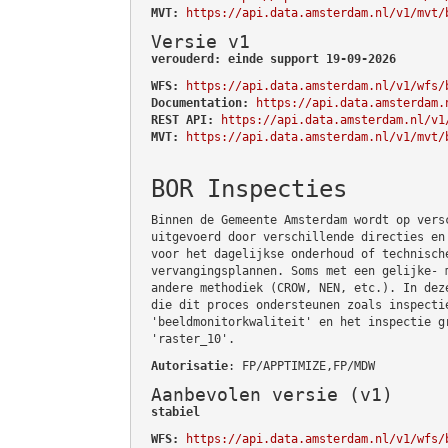
MVT:
https://api.data.amsterdam.nl/v1/mvt/
Versie v1
verouderd: einde support 19-09-2026
WFS:
https://api.data.amsterdam.nl/v1/wfs/
Documentation:
https://api.data.amsterdam.
REST API:
https://api.data.amsterdam.nl/v1
MVT:
https://api.data.amsterdam.nl/v1/mvt/
BOR Inspecties
Binnen de Gemeente Amsterdam wordt op vers
uitgevoerd door verschillende directies en
voor het dagelijkse onderhoud of technisch
vervangingsplannen. Soms met een gelijke- 
andere methodiek (CROW, NEN, etc.). In dez
die dit proces ondersteunen zoals inspecti
'beeldmonitorkwaliteit' en het inspectie g
'raster_10'.
Autorisatie
: FP/APPTIMIZE,FP/MDW
Aanbevolen versie (v1)
stabiel
WFS:
https://api.data.amsterdam.nl/v1/wfs/