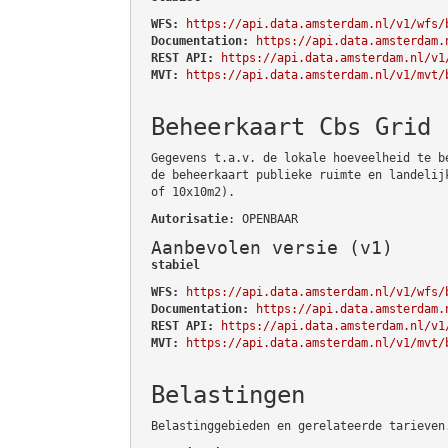
WFS:
https://api.data.amsterdam.nl/v1/wfs/
Documentation:
https://api.data.amsterdam.
REST API:
https://api.data.amsterdam.nl/v1
MVT:
https://api.data.amsterdam.nl/v1/mvt/
Beheerkaart Cbs Grid
Gegevens t.a.v. de lokale hoeveelheid te b
de beheerkaart publieke ruimte en landelij
of 10x10m2).
Autorisatie
: OPENBAAR
Aanbevolen versie (v1)
stabiel
WFS:
https://api.data.amsterdam.nl/v1/wfs/
Documentation:
https://api.data.amsterdam.
REST API:
https://api.data.amsterdam.nl/v1
MVT:
https://api.data.amsterdam.nl/v1/mvt/
Belastingen
Belastinggebieden en gerelateerde tarieven