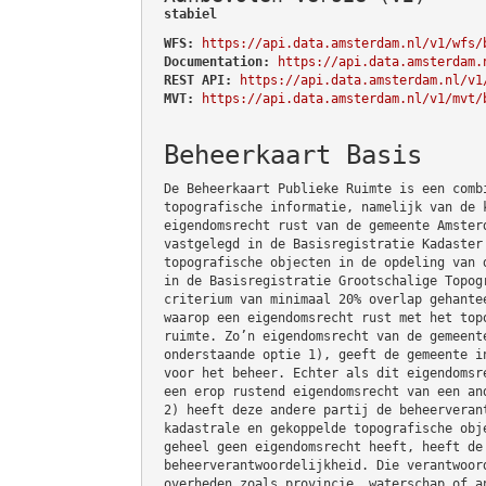
stabiel
WFS:
https://api.data.amsterdam.nl/v1/wfs/
Documentation:
https://api.data.amsterdam.
REST API:
https://api.data.amsterdam.nl/v1
MVT:
https://api.data.amsterdam.nl/v1/mvt/
Beheerkaart Basis
De Beheerkaart Publieke Ruimte is een comb
topografische informatie, namelijk van de 
eigendomsrecht rust van de gemeente Amster
vastgelegd in de Basisregistratie Kadaster
topografische objecten in de opdeling van 
in de Basisregistratie Grootschalige Topog
criterium van minimaal 20% overlap gehante
waarop een eigendomsrecht rust met het top
ruimte. Zo’n eigendomsrecht van de gemeent
onderstaande optie 1), geeft de gemeente i
voor het beheer. Echter als dit eigendomsr
een erop rustend eigendomsrecht van een an
2) heeft deze andere partij de beheerveran
kadastrale en gekoppelde topografische obj
geheel geen eigendomsrecht heeft, heeft de
beheerverantwoordelijkheid. Die verantwoor
overheden zoals provincie, waterschap of a