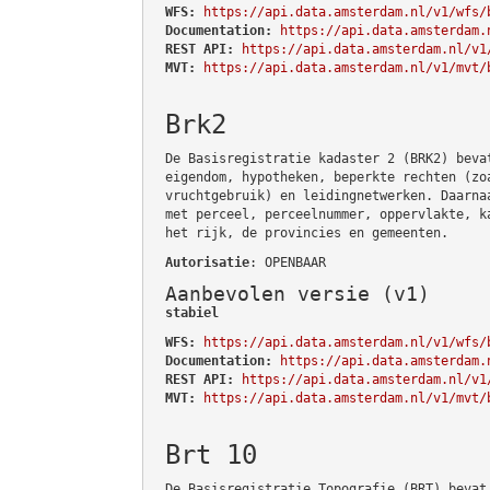
WFS:
https://api.data.amsterdam.nl/v1/wfs/
Documentation:
https://api.data.amsterdam.
REST API:
https://api.data.amsterdam.nl/v1
MVT:
https://api.data.amsterdam.nl/v1/mvt/
Brk2
De Basisregistratie kadaster 2 (BRK2) beva
eigendom, hypotheken, beperkte rechten (zo
vruchtgebruik) en leidingnetwerken. Daarna
met perceel, perceelnummer, oppervlakte, k
het rijk, de provincies en gemeenten.
Autorisatie
: OPENBAAR
Aanbevolen versie (v1)
stabiel
WFS:
https://api.data.amsterdam.nl/v1/wfs/
Documentation:
https://api.data.amsterdam.
REST API:
https://api.data.amsterdam.nl/v1
MVT:
https://api.data.amsterdam.nl/v1/mvt/
Brt 10
De Basisregistratie Topografie (BRT) bevat