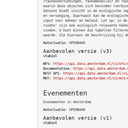
(faunavoorzieningen, faunameubilair en fau
waarin deze objecten zich bevinden (verbin
dataset biedt inzicht in de ecologische im
en vervanging. Daarnaast kan de ecologisch
input voor beheer en beleid. Let op: in de
ruimte' zijn ook ecologisch relevante hekk
vinden. U kunt binnen die tabellen filtere
waarde. Zie hiervoor de beschrijving bij d
Autorisatie
: OPENBAAR
Aanbevolen versie (v3)
stabiel
WFS:
https://api.data.amsterdam.nl/v1/wfs/
Documentation:
https://api.data.amsterdam.
REST API:
https://api.data.amsterdam.nl/v1
MVT:
https://api.data.amsterdam.nl/v1/mvt/
Evenementen
Evenementen in Amsterdam
Autorisatie
: OPENBAAR
Aanbevolen versie (v1)
stabiel