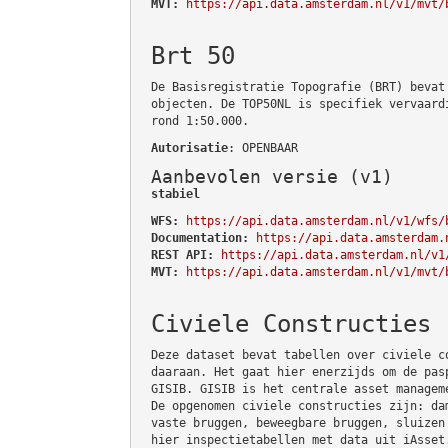
MVT:
https://api.data.amsterdam.nl/v1/mvt/
Brt 50
De Basisregistratie Topografie (BRT) bevat
objecten. De TOP50NL is specifiek vervaard
rond 1:50.000.
Autorisatie
: OPENBAAR
Aanbevolen versie (v1)
stabiel
WFS:
https://api.data.amsterdam.nl/v1/wfs/
Documentation:
https://api.data.amsterdam.
REST API:
https://api.data.amsterdam.nl/v1
MVT:
https://api.data.amsterdam.nl/v1/mvt/
Civiele Constructies
Deze dataset bevat tabellen over civiele c
daaraan. Het gaat hier enerzijds om de pas
GISIB. GISIB is het centrale asset managem
De opgenomen civiele constructies zijn: da
vaste bruggen, beweegbare bruggen, sluizen
hier inspectietabellen met data uit iAsset