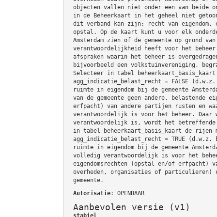
objecten vallen niet onder een van beide o
in de Beheerkaart in het geheel niet getoo
dit verband kan zijn: recht van eigendom, 
opstal. Op de kaart kunt u voor elk onderd
Amsterdam zien of de gemeente op grond van
verantwoordelijkheid heeft voor het beheer
afspraken waarin het beheer is overgedrage
bijvoorbeeld een volkstuinvereniging, begr
Selecteer in tabel beheerkaart_basis_kaart
agg_indicatie_belast_recht = FALSE (d.w.z.
ruimte in eigendom bij de gemeente Amsterd
van de gemeente geen andere, belastende ei
erfpacht) van andere partijen rusten en wa
verantwoordelijk is voor het beheer. Daar 
verantwoordelijk is, wordt het betreffende
in tabel beheerkaart_basis_kaart de rijen 
agg_indicatie_belast_recht = TRUE (d.w.z. 
ruimte in eigendom bij de gemeente Amsterd
volledig verantwoordelijk is voor het behe
eigendomsrechten (opstal en/of erfpacht) v
overheden, organisaties of particulieren) 
gemeente.
Autorisatie
: OPENBAAR
Aanbevolen versie (v1)
stabiel