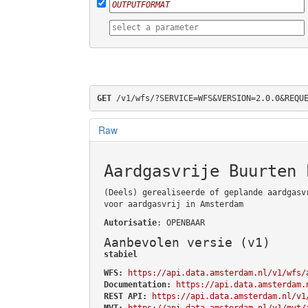
GET
 /v1/wfs/?SERVICE=WFS&VERSION=2.0.0&REQU
Raw
Aardgasvrije Buurten 
(Deels) gerealiseerde of geplande aardgasv
voor aardgasvrij in Amsterdam
Autorisatie
: OPENBAAR
Aanbevolen versie (v1)
stabiel
WFS:
https://api.data.amsterdam.nl/v1/wfs/
Documentation:
https://api.data.amsterdam.
REST API:
https://api.data.amsterdam.nl/v1
MVT:
https://api.data.amsterdam.nl/v1/mvt/