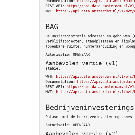
Documentation:
https://api.data.amsterdam.
REST API:
https://api.data.amsterdam.nl/v1
MVT:
https://api.data.amsterdam.nl/v1/mvt/
BAG
De Basisregistratie adressen en gebouwen (
verblijfsobjecten, standplaatsen en ligpla
(openbare ruimte, nummeraanduiding en woon
Autorisatie
: OPENBAAR
Aanbevolen versie (v1)
stabiel
WFS:
https://api.data.amsterdam.nl/v1/wfs/
Documentation:
https://api.data.amsterdam.
REST API:
https://api.data.amsterdam.nl/v1
MVT:
https://api.data.amsterdam.nl/v1/mvt/
Bedrijveninvesterings
Dataset met de bedrijveninvesteringszones 
Autorisatie
: OPENBAAR
Aanbevolen versie (v2)