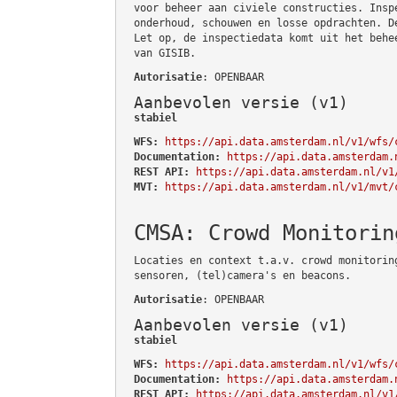
voor beheer aan civiele constructies. Insp
onderhoud, schouwen en losse opdrachten. D
Let op, de inspectiedata komt uit het behe
van GISIB.
Autorisatie
: OPENBAAR
Aanbevolen versie (v1)
stabiel
WFS:
https://api.data.amsterdam.nl/v1/wfs/
Documentation:
https://api.data.amsterdam.
REST API:
https://api.data.amsterdam.nl/v1
MVT:
https://api.data.amsterdam.nl/v1/mvt/
CMSA: Crowd Monitorin
Locaties en context t.a.v. crowd monitorin
sensoren, (tel)camera's en beacons.
Autorisatie
: OPENBAAR
Aanbevolen versie (v1)
stabiel
WFS:
https://api.data.amsterdam.nl/v1/wfs/
Documentation:
https://api.data.amsterdam.
REST API:
https://api.data.amsterdam.nl/v1