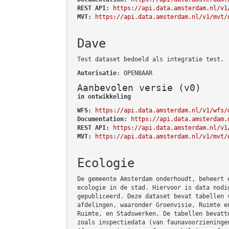
REST API:
https://api.data.amsterdam.nl/v1
MVT:
https://api.data.amsterdam.nl/v1/mvt/
Dave
Test dataset bedoeld als integratie test.
Autorisatie
: OPENBAAR
Aanbevolen versie (v0)
in ontwikkeling
WFS:
https://api.data.amsterdam.nl/v1/wfs/
Documentation:
https://api.data.amsterdam.
REST API:
https://api.data.amsterdam.nl/v1
MVT:
https://api.data.amsterdam.nl/v1/mvt/
Ecologie
De gemeente Amsterdam onderhoudt, beheert 
ecologie in de stad. Hiervoor is data nodi
gepubliceerd. Deze dataset bevat tabellen 
afdelingen, waaronder Groenvisie, Ruimte e
Ruimte, en Stadswerken. De tabellen bevatt
zoals inspectiedata (van faunavoorzieninge