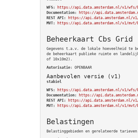
WFS:
https://api.data.amsterdam.nl/v1/wfs/
Documentation:
https://api.data.amsterdam.
REST API:
https://api.data.amsterdam.nl/v1
MVT:
https://api.data.amsterdam.nl/v1/mvt/
Beheerkaart Cbs Grid
Gegevens t.a.v. de lokale hoeveelheid te b
de beheerkaart publieke ruimte en landelij
of 10x10m2).
Autorisatie
: OPENBAAR
Aanbevolen versie (v1)
stabiel
WFS:
https://api.data.amsterdam.nl/v1/wfs/
Documentation:
https://api.data.amsterdam.
REST API:
https://api.data.amsterdam.nl/v1
MVT:
https://api.data.amsterdam.nl/v1/mvt/
Belastingen
Belastinggebieden en gerelateerde tarieven