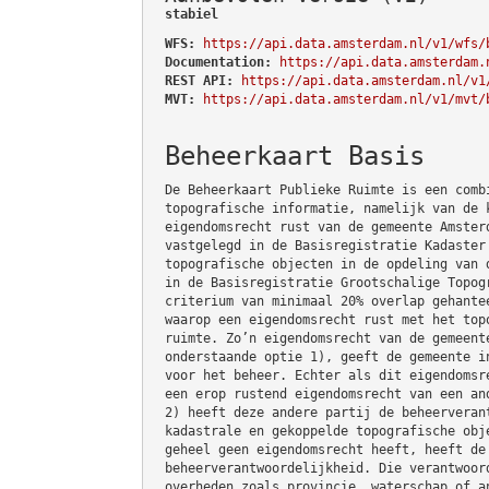
stabiel
WFS:
https://api.data.amsterdam.nl/v1/wfs/
Documentation:
https://api.data.amsterdam.
REST API:
https://api.data.amsterdam.nl/v1
MVT:
https://api.data.amsterdam.nl/v1/mvt/
Beheerkaart Basis
De Beheerkaart Publieke Ruimte is een comb
topografische informatie, namelijk van de 
eigendomsrecht rust van de gemeente Amster
vastgelegd in de Basisregistratie Kadaster
topografische objecten in de opdeling van 
in de Basisregistratie Grootschalige Topog
criterium van minimaal 20% overlap gehante
waarop een eigendomsrecht rust met het top
ruimte. Zo’n eigendomsrecht van de gemeent
onderstaande optie 1), geeft de gemeente i
voor het beheer. Echter als dit eigendomsr
een erop rustend eigendomsrecht van een an
2) heeft deze andere partij de beheerveran
kadastrale en gekoppelde topografische obj
geheel geen eigendomsrecht heeft, heeft de
beheerverantwoordelijkheid. Die verantwoor
overheden zoals provincie, waterschap of a