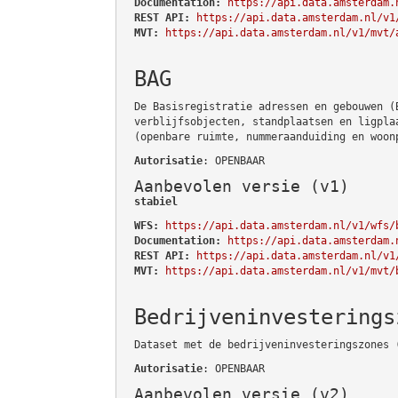
Documentation:
https://api.data.amsterdam.
REST API:
https://api.data.amsterdam.nl/v1
MVT:
https://api.data.amsterdam.nl/v1/mvt/
BAG
De Basisregistratie adressen en gebouwen (
verblijfsobjecten, standplaatsen en ligpla
(openbare ruimte, nummeraanduiding en woon
Autorisatie
: OPENBAAR
Aanbevolen versie (v1)
stabiel
WFS:
https://api.data.amsterdam.nl/v1/wfs/
Documentation:
https://api.data.amsterdam.
REST API:
https://api.data.amsterdam.nl/v1
MVT:
https://api.data.amsterdam.nl/v1/mvt/
Bedrijveninvesterings
Dataset met de bedrijveninvesteringszones 
Autorisatie
: OPENBAAR
Aanbevolen versie (v2)