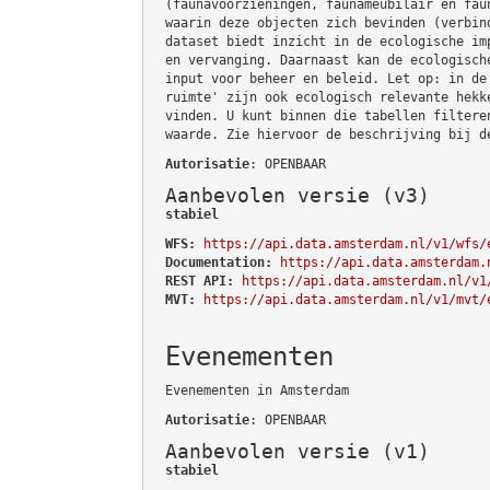
(faunavoorzieningen, faunameubilair en fau
waarin deze objecten zich bevinden (verbin
dataset biedt inzicht in de ecologische im
en vervanging. Daarnaast kan de ecologisch
input voor beheer en beleid. Let op: in de
ruimte' zijn ook ecologisch relevante hekk
vinden. U kunt binnen die tabellen filtere
waarde. Zie hiervoor de beschrijving bij d
Autorisatie
: OPENBAAR
Aanbevolen versie (v3)
stabiel
WFS:
https://api.data.amsterdam.nl/v1/wfs/
Documentation:
https://api.data.amsterdam.
REST API:
https://api.data.amsterdam.nl/v1
MVT:
https://api.data.amsterdam.nl/v1/mvt/
Evenementen
Evenementen in Amsterdam
Autorisatie
: OPENBAAR
Aanbevolen versie (v1)
stabiel