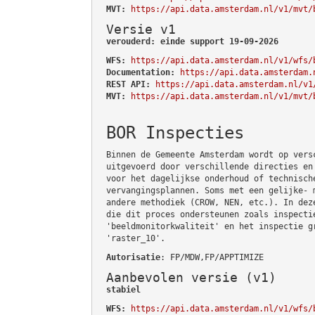
MVT:
https://api.data.amsterdam.nl/v1/mvt/
Versie v1
verouderd: einde support 19-09-2026
WFS:
https://api.data.amsterdam.nl/v1/wfs/
Documentation:
https://api.data.amsterdam.
REST API:
https://api.data.amsterdam.nl/v1
MVT:
https://api.data.amsterdam.nl/v1/mvt/
BOR Inspecties
Binnen de Gemeente Amsterdam wordt op vers
uitgevoerd door verschillende directies en
voor het dagelijkse onderhoud of technisch
vervangingsplannen. Soms met een gelijke- 
andere methodiek (CROW, NEN, etc.). In dez
die dit proces ondersteunen zoals inspecti
'beeldmonitorkwaliteit' en het inspectie g
'raster_10'.
Autorisatie
: FP/MDW,FP/APPTIMIZE
Aanbevolen versie (v1)
stabiel
WFS:
https://api.data.amsterdam.nl/v1/wfs/