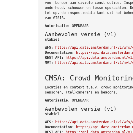
voor beheer aan civiele constructies. Insp
onderhoud, schouwen en losse opdrachten. D
Let op, de inspectiedata komt uit het behe
van GISIB.
Autorisatie
: OPENBAAR
Aanbevolen versie (v1)
stabiel
WFS:
https://api.data.amsterdam.nl/v1/wfs/
Documentation:
https://api.data.amsterdam.
REST API:
https://api.data.amsterdam.nl/v1
MVT:
https://api.data.amsterdam.nl/v1/mvt/
CMSA: Crowd Monitorin
Locaties en context t.a.v. crowd monitorin
sensoren, (tel)camera's en beacons.
Autorisatie
: OPENBAAR
Aanbevolen versie (v1)
stabiel
WFS:
https://api.data.amsterdam.nl/v1/wfs/
Documentation:
https://api.data.amsterdam.
REST API:
https://api.data.amsterdam.nl/v1