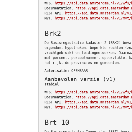
WFS:
https://api.data.amsterdam.nl/v1/wfs/
Documentation:
https://api.data.amsterdam.
REST API:
https://api.data.amsterdam.nl/v1
MVT:
https://api.data.amsterdam.nl/v1/mvt/
Brk2
De Basisregistratie kadaster 2 (BRK2) beva
eigendom, hypotheken, beperkte rechten (zo
vruchtgebruik) en leidingnetwerken. Daarna
met perceel, perceelnummer, oppervlakte, k
het rijk, de provincies en gemeenten.
Autorisatie
: OPENBAAR
Aanbevolen versie (v1)
stabiel
WFS:
https://api.data.amsterdam.nl/v1/wfs/
Documentation:
https://api.data.amsterdam.
REST API:
https://api.data.amsterdam.nl/v1
MVT:
https://api.data.amsterdam.nl/v1/mvt/
Brt 10
De Basisregistratie Topografie (BRT) bevat