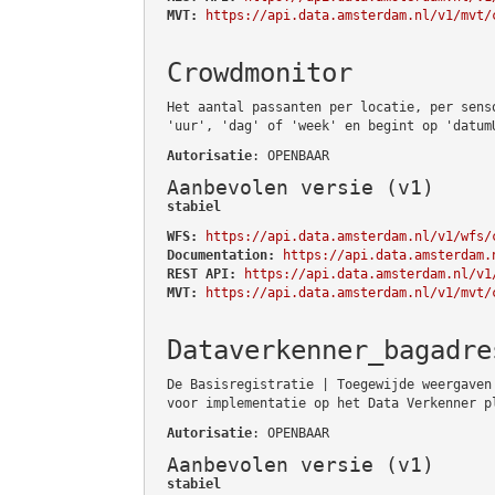
MVT:
https://api.data.amsterdam.nl/v1/mvt/
Crowdmonitor
Het aantal passanten per locatie, per sens
'uur', 'dag' of 'week' en begint op 'datum
Autorisatie
: OPENBAAR
Aanbevolen versie (v1)
stabiel
WFS:
https://api.data.amsterdam.nl/v1/wfs/
Documentation:
https://api.data.amsterdam.
REST API:
https://api.data.amsterdam.nl/v1
MVT:
https://api.data.amsterdam.nl/v1/mvt/
Dataverkenner_bagadre
De Basisregistratie | Toegewijde weergaven
voor implementatie op het Data Verkenner p
Autorisatie
: OPENBAAR
Aanbevolen versie (v1)
stabiel