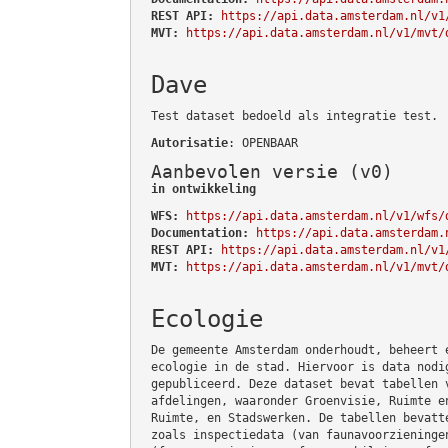
REST API:
https://api.data.amsterdam.nl/v1
MVT:
https://api.data.amsterdam.nl/v1/mvt/
Dave
Test dataset bedoeld als integratie test.
Autorisatie
: OPENBAAR
Aanbevolen versie (v0)
in ontwikkeling
WFS:
https://api.data.amsterdam.nl/v1/wfs/
Documentation:
https://api.data.amsterdam.
REST API:
https://api.data.amsterdam.nl/v1
MVT:
https://api.data.amsterdam.nl/v1/mvt/
Ecologie
De gemeente Amsterdam onderhoudt, beheert 
ecologie in de stad. Hiervoor is data nodi
gepubliceerd. Deze dataset bevat tabellen 
afdelingen, waaronder Groenvisie, Ruimte e
Ruimte, en Stadswerken. De tabellen bevatt
zoals inspectiedata (van faunavoorzieninge