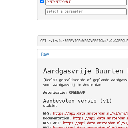
GET
 /v1/wfs/?SERVICE=WFS&VERSION=2.0.0&REQU
Raw
Aardgasvrije Buurten 
(Deels) gerealiseerde of geplande aardgasv
voor aardgasvrij in Amsterdam
Autorisatie
: OPENBAAR
Aanbevolen versie (v1)
stabiel
WFS:
https://api.data.amsterdam.nl/v1/wfs/
Documentation:
https://api.data.amsterdam.
REST API:
https://api.data.amsterdam.nl/v1
MVT:
https://api.data.amsterdam.nl/v1/mvt/