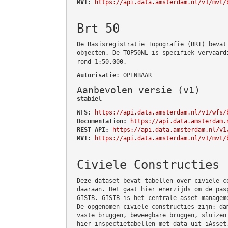
MVT:
https://api.data.amsterdam.nl/v1/mvt/
Brt 50
De Basisregistratie Topografie (BRT) bevat
objecten. De TOP50NL is specifiek vervaard
rond 1:50.000.
Autorisatie
: OPENBAAR
Aanbevolen versie (v1)
stabiel
WFS:
https://api.data.amsterdam.nl/v1/wfs/
Documentation:
https://api.data.amsterdam.
REST API:
https://api.data.amsterdam.nl/v1
MVT:
https://api.data.amsterdam.nl/v1/mvt/
Civiele Constructies
Deze dataset bevat tabellen over civiele c
daaraan. Het gaat hier enerzijds om de pas
GISIB. GISIB is het centrale asset managem
De opgenomen civiele constructies zijn: da
vaste bruggen, beweegbare bruggen, sluizen
hier inspectietabellen met data uit iAsset