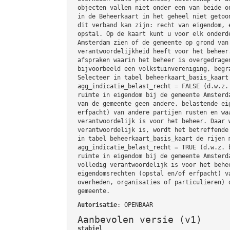
objecten vallen niet onder een van beide o
in de Beheerkaart in het geheel niet getoo
dit verband kan zijn: recht van eigendom, 
opstal. Op de kaart kunt u voor elk onderd
Amsterdam zien of de gemeente op grond van
verantwoordelijkheid heeft voor het beheer
afspraken waarin het beheer is overgedrage
bijvoorbeeld een volkstuinvereniging, begr
Selecteer in tabel beheerkaart_basis_kaart
agg_indicatie_belast_recht = FALSE (d.w.z.
ruimte in eigendom bij de gemeente Amsterd
van de gemeente geen andere, belastende ei
erfpacht) van andere partijen rusten en wa
verantwoordelijk is voor het beheer. Daar 
verantwoordelijk is, wordt het betreffende
in tabel beheerkaart_basis_kaart de rijen 
agg_indicatie_belast_recht = TRUE (d.w.z. 
ruimte in eigendom bij de gemeente Amsterd
volledig verantwoordelijk is voor het behe
eigendomsrechten (opstal en/of erfpacht) v
overheden, organisaties of particulieren) 
gemeente.
Autorisatie
: OPENBAAR
Aanbevolen versie (v1)
stabiel