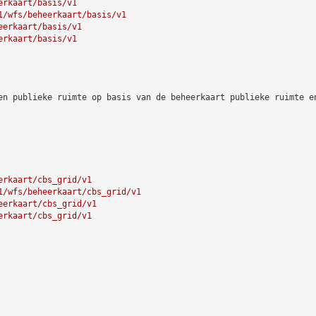
erkaart/basis/v1
1/wfs/beheerkaart/basis/v1
eerkaart/basis/v1
erkaart/basis/v1
en publieke ruimte op basis van de beheerkaart publieke ruimte e
erkaart/cbs_grid/v1
1/wfs/beheerkaart/cbs_grid/v1
eerkaart/cbs_grid/v1
erkaart/cbs_grid/v1