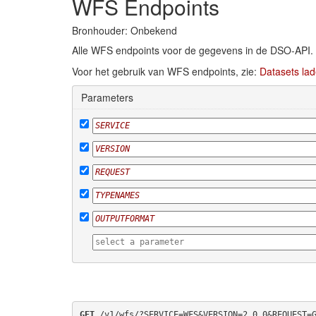
WFS Endpoints
Bronhouder: Onbekend
Alle WFS endpoints voor de gegevens in de DSO-API.
Voor het gebruik van WFS endpoints, zie:
Datasets lad
Parameters
GET
 /v1/wfs/?SERVICE=WFS&VERSION=2.0.0&REQUEST=