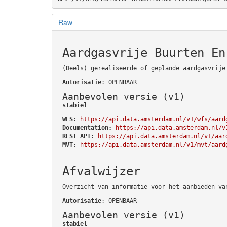
Raw
Aardgasvrije Buurten En
(Deels) gerealiseerde of geplande aardgasvrije
Autorisatie
: OPENBAAR
Aanbevolen versie (v1)
stabiel
WFS:
https://api.data.amsterdam.nl/v1/wfs/aard
Documentation:
https://api.data.amsterdam.nl/v
REST API:
https://api.data.amsterdam.nl/v1/aar
MVT:
https://api.data.amsterdam.nl/v1/mvt/aard
Afvalwijzer
Overzicht van informatie voor het aanbieden va
Autorisatie
: OPENBAAR
Aanbevolen versie (v1)
stabiel