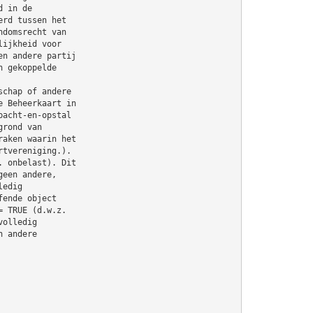
d in de
erd tussen het
ndomsrecht van
lijkheid voor
en andere partij
n gekoppelde
schap of andere
e Beheerkaart in
pacht-en-opstal
grond van
raken waarin het
rtvereniging.).
. onbelast). Dit
geen andere,
ledig
fende object
= TRUE (d.w.z.
volledig
n andere