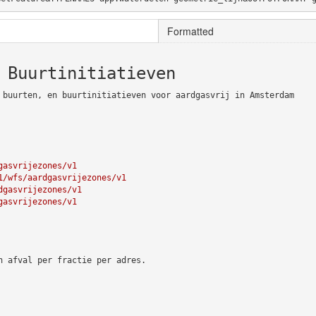
Formatted
 Buurtinitiatieven
 buurten, en buurtinitiatieven voor aardgasvrij in Amsterdam
gasvrijezones/v1
1/wfs/aardgasvrijezones/v1
dgasvrijezones/v1
gasvrijezones/v1
n afval per fractie per adres.