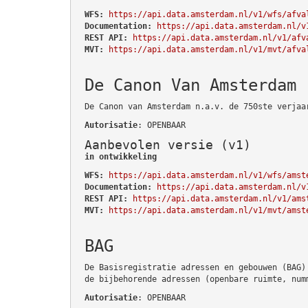
WFS:
https://api.data.amsterdam.nl/v1/wfs/afva
Documentation:
https://api.data.amsterdam.nl/v
REST API:
https://api.data.amsterdam.nl/v1/afv
MVT:
https://api.data.amsterdam.nl/v1/mvt/afva
De Canon Van Amsterdam
De Canon van Amsterdam n.a.v. de 750ste verjaa
Autorisatie
: OPENBAAR
Aanbevolen versie (v1)
in ontwikkeling
WFS:
https://api.data.amsterdam.nl/v1/wfs/amst
Documentation:
https://api.data.amsterdam.nl/v
REST API:
https://api.data.amsterdam.nl/v1/ams
MVT:
https://api.data.amsterdam.nl/v1/mvt/amst
BAG
De Basisregistratie adressen en gebouwen (BAG)
de bijbehorende adressen (openbare ruimte, num
Autorisatie
: OPENBAAR