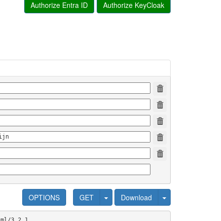
Authorize Entra ID
Authorize KeyCloak
OPTIONS
GET
Download
gml/3.2.1