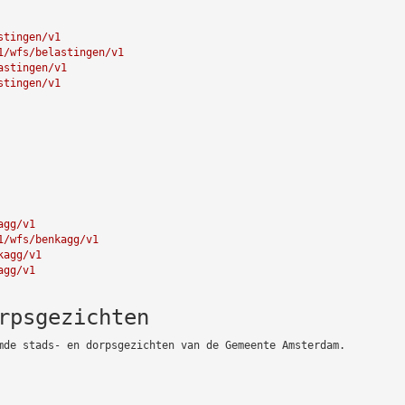
stingen/v1
1/wfs/belastingen/v1
astingen/v1
stingen/v1
agg/v1
1/wfs/benkagg/v1
kagg/v1
agg/v1
rpsgezichten
mde stads- en dorpsgezichten van de Gemeente Amsterdam.