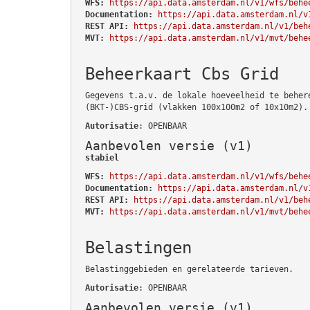
WFS:
https://api.data.amsterdam.nl/v1/wfs/behe
Documentation:
https://api.data.amsterdam.nl/v
REST API:
https://api.data.amsterdam.nl/v1/beh
MVT:
https://api.data.amsterdam.nl/v1/mvt/behe
Beheerkaart Cbs Grid
Gegevens t.a.v. de lokale hoeveelheid te beher
(BKT-)CBS-grid (vlakken 100x100m2 of 10x10m2).
Autorisatie
: OPENBAAR
Aanbevolen versie (v1)
stabiel
WFS:
https://api.data.amsterdam.nl/v1/wfs/behe
Documentation:
https://api.data.amsterdam.nl/v
REST API:
https://api.data.amsterdam.nl/v1/beh
MVT:
https://api.data.amsterdam.nl/v1/mvt/behe
Belastingen
Belastinggebieden en gerelateerde tarieven.
Autorisatie
: OPENBAAR
Aanbevolen versie (v1)