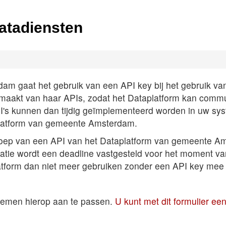
atadiensten
 gaat het gebruik van een API key bij het gebruik van A
k maakt van haar APIs, zodat het Dataplatform kan comm
PI's kunnen dan tijdig geïmplementeerd worden in uw sys
latform van gemeente Amsterdam.
roep van een API van het Dataplatform van gemeente Am
satie wordt een deadline vastgesteld voor het moment v
atform dan niet meer gebruiken zonder een API key mee 
temen hierop aan te passen.
U kunt met dit formulier e