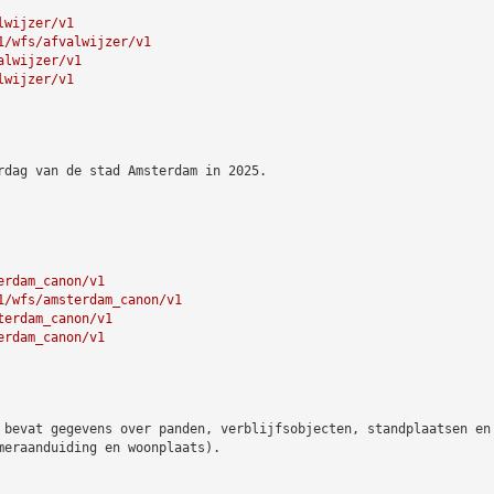
lwijzer/v1
1/wfs/afvalwijzer/v1
alwijzer/v1
lwijzer/v1
rdag van de stad Amsterdam in 2025.
erdam_canon/v1
1/wfs/amsterdam_canon/v1
terdam_canon/v1
erdam_canon/v1
 bevat gegevens over panden, verblijfsobjecten, standplaatsen en
meraanduiding en woonplaats).