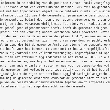
 objecten in de opdeling van de publieke ruimte, zoals vastgeleg
). Hiervoor wordt een criterium van minimaal 20% overlap gehante
ust met het topografisch object in de publieke ruimte. Zo’n eige
rstaande optie 1), geeft de gemeente in principe de verantwoorde
de gemeente is belast door een erop rustend eigendomsrecht van e
artij de beheerverantwoordelijkheid. Tot slot, voor kadastrale e
et geheel geen eigendomsrecht heeft, heeft de gemeente ook geen
jkheid ligt dan vaak bij andere overheden zoals provincie, water
t onder een van beide onderstaande opties 1 of 2, en worden in d
recht in dit verband kan zijn: recht van eigendom, erfpacht, erf
el in eigendom bij de gemeente Amsterdam zien of de gemeente op 
eid heeft voor het beheer. (1(voetnoot) Er bestaan mogelijk afsp
zoals bijvoorbeeld een volkstuinvereniging, begraafplaats of spo
de rijen met attribuut agg_indicatie_belast_recht = FALSE (d.w.z
meente Amsterdam, waarbij op het eigendomsrecht van de gemeente 
acht) van andere partijen rusten en waarvoor de gemeente dus vol
 de gemeente niet volledig verantwoordelijk is, wordt het betref
t_basis_kaart de rijen met attribuut agg_indicatie_belast_recht 
dom bij de gemeente Amsterdam waarvoor de gemeente niet of niet 
ge van de belastende eigendomsrechten (opstal en/of erfpacht) va
rticulieren) op het eigendomsrecht van de gemeente.