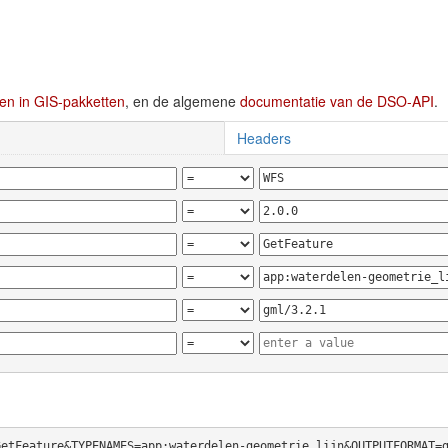
en in GIS-pakketten
, en de algemene
documentatie van de DSO-API
.
Headers
GetFeature&TYPENAMES=app:waterdelen-geometrie_lijn&OUTPUTFORMAT=