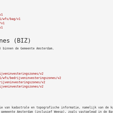
v1
1/wfs/bag/v1
/v1
v1
nes (BIZ)
) binnen de Gemeente Amsterdam.
ijveninvesteringszones/v2
1/wfs/bedrijveninvesteringszones/v2
rijveninvesteringszones/v2
ijveninvesteringszones/v2
ie van kadastrale en topografische informatie, namelijk van de k
 gemeente Amsterdam (inclusief Weesp), zoals vastgelegd in de Ba