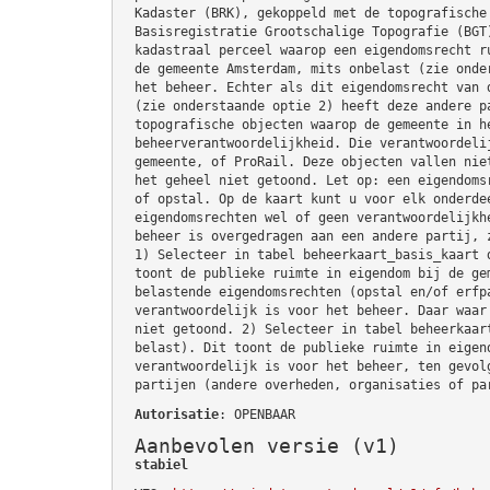
Kadaster (BRK), gekoppeld met de topografische
Basisregistratie Grootschalige Topografie (BGT
kadastraal perceel waarop een eigendomsrecht r
de gemeente Amsterdam, mits onbelast (zie onde
het beheer. Echter als dit eigendomsrecht van 
(zie onderstaande optie 2) heeft deze andere p
topografische objecten waarop de gemeente in h
beheerverantwoordelijkheid. Die verantwoordeli
gemeente, of ProRail. Deze objecten vallen nie
het geheel niet getoond. Let op: een eigendoms
of opstal. Op de kaart kunt u voor elk onderde
eigendomsrechten wel of geen verantwoordelijkh
beheer is overgedragen aan een andere partij, 
1) Selecteer in tabel beheerkaart_basis_kaart 
toont de publieke ruimte in eigendom bij de ge
belastende eigendomsrechten (opstal en/of erfp
verantwoordelijk is voor het beheer. Daar waar
niet getoond. 2) Selecteer in tabel beheerkaar
belast). Dit toont de publieke ruimte in eigen
verantwoordelijk is voor het beheer, ten gevol
partijen (andere overheden, organisaties of pa
Autorisatie
: OPENBAAR
Aanbevolen versie (v1)
stabiel