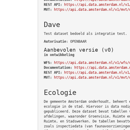
REST API:
https://api.data.amsterdam.nl/v1
MVT:
https://api.data.amsterdam.nl/v1/mvt/
Dave
Test dataset bedoeld als integratie test.
Autorisatie
: OPENBAAR
Aanbevolen versie (v0)
in ontwikkeling
WFS:
https://api.data.amsterdam.nl/v1/wfs/
Documentation:
https://api.data.amsterdam.
REST API:
https://api.data.amsterdam.nl/v1
MVT:
https://api.data.amsterdam.nl/v1/mvt/
Ecologie
De gemeente Amsterdam onderhoudt, beheert 
ecologie in de stad. Hiervoor is data nodi
gepubliceerd. Deze dataset bevat tabellen 
afdelingen, waaronder Groenvisie, Ruimte e
Ruimte, en Stadswerken. De tabellen bevatt
zoals inspectiedata (van faunavoorzieninge