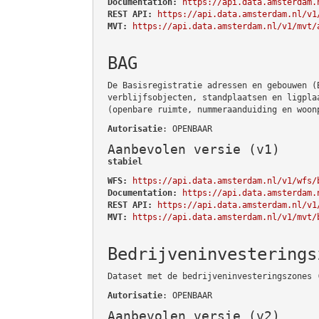
Documentation:
https://api.data.amsterdam.
REST API:
https://api.data.amsterdam.nl/v1
MVT:
https://api.data.amsterdam.nl/v1/mvt/
BAG
De Basisregistratie adressen en gebouwen (
verblijfsobjecten, standplaatsen en ligpla
(openbare ruimte, nummeraanduiding en woon
Autorisatie
: OPENBAAR
Aanbevolen versie (v1)
stabiel
WFS:
https://api.data.amsterdam.nl/v1/wfs/
Documentation:
https://api.data.amsterdam.
REST API:
https://api.data.amsterdam.nl/v1
MVT:
https://api.data.amsterdam.nl/v1/mvt/
Bedrijveninvesterings
Dataset met de bedrijveninvesteringszones 
Autorisatie
: OPENBAAR
Aanbevolen versie (v2)