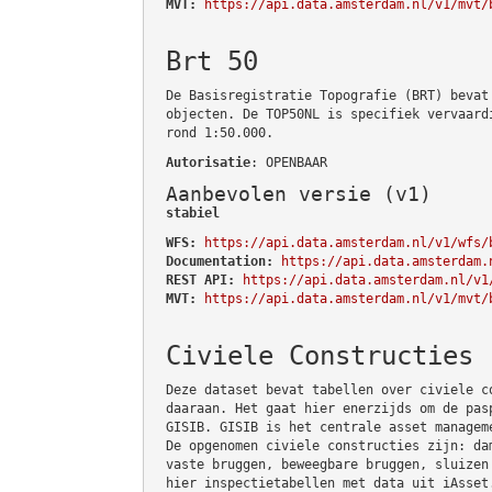
MVT:
https://api.data.amsterdam.nl/v1/mvt/
Brt 50
De Basisregistratie Topografie (BRT) bevat
objecten. De TOP50NL is specifiek vervaard
rond 1:50.000.
Autorisatie
: OPENBAAR
Aanbevolen versie (v1)
stabiel
WFS:
https://api.data.amsterdam.nl/v1/wfs/
Documentation:
https://api.data.amsterdam.
REST API:
https://api.data.amsterdam.nl/v1
MVT:
https://api.data.amsterdam.nl/v1/mvt/
Civiele Constructies
Deze dataset bevat tabellen over civiele c
daaraan. Het gaat hier enerzijds om de pas
GISIB. GISIB is het centrale asset managem
De opgenomen civiele constructies zijn: da
vaste bruggen, beweegbare bruggen, sluizen
hier inspectietabellen met data uit iAsset