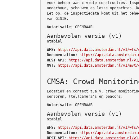
voor beheer aan civiele constructies. Insp
onderhoud, schouwen en losse opdrachten. D
Let op, de inspectiedata komt uit het behe
van GISIB.
Autorisatie
: OPENBAAR
Aanbevolen versie (v1)
stabiel
WFS:
https://api.data.amsterdam.nl/v1/wfs/
Documentation:
https://api.data.amsterdam.
REST API:
https://api.data.amsterdam.nl/v1
MVT:
https://api.data.amsterdam.nl/v1/mvt/
CMSA: Crowd Monitorin
Locaties en context t.a.v. crowd monitorin
sensoren, (tel)camera's en beacons.
Autorisatie
: OPENBAAR
Aanbevolen versie (v1)
stabiel
WFS:
https://api.data.amsterdam.nl/v1/wfs/
Documentation:
https://api.data.amsterdam.
REST API:
https://api.data.amsterdam.nl/v1