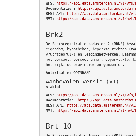
WFS:
https://api.data.amsterdam.nl/v1/wfs/
Documentation:
https://api.data.amsterdam.
REST API:
https://api.data.amsterdam.nl/v1
MVT:
https://api.data.amsterdam.nl/v1/mvt/
Brk2
De Basisregistratie kadaster 2 (BRK2) beva
eigendom, hypotheken, beperkte rechten (zo
vruchtgebruik) en leidingnetwerken. Daarna
met perceel, perceelnummer, oppervlakte, k
het rijk, de provincies en gemeenten.
Autorisatie
: OPENBAAR
Aanbevolen versie (v1)
stabiel
WFS:
https://api.data.amsterdam.nl/v1/wfs/
Documentation:
https://api.data.amsterdam.
REST API:
https://api.data.amsterdam.nl/v1
MVT:
https://api.data.amsterdam.nl/v1/mvt/
Brt 10
De Basisregistratie Topografie (BRT) bevat