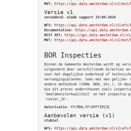
MVT:
https://api.data.amsterdam.nl/v1/mvt/
Versie v1
verouderd: einde support 19-09-2026
WFS:
https://api.data.amsterdam.nl/v1/wfs/
Documentation:
https://api.data.amsterdam.
REST API:
https://api.data.amsterdam.nl/v1
MVT:
https://api.data.amsterdam.nl/v1/mvt/
BOR Inspecties
Binnen de Gemeente Amsterdam wordt op vers
uitgevoerd door verschillende directies en
voor het dagelijkse onderhoud of technisch
vervangingsplannen. Soms met een gelijke- 
andere methodiek (CROW, NEN, etc.). In dez
die dit proces ondersteunen zoals inspecti
'beeldmonitorkwaliteit' en het inspectie g
'raster_10'.
Autorisatie
: FP/MDW,FP/APPTIMIZE
Aanbevolen versie (v1)
stabiel
WFS:
https://api.data.amsterdam.nl/v1/wfs/