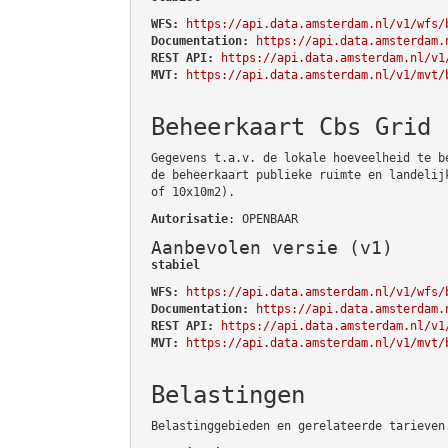
WFS:
https://api.data.amsterdam.nl/v1/wfs/
Documentation:
https://api.data.amsterdam.
REST API:
https://api.data.amsterdam.nl/v1
MVT:
https://api.data.amsterdam.nl/v1/mvt/
Beheerkaart Cbs Grid
Gegevens t.a.v. de lokale hoeveelheid te b
de beheerkaart publieke ruimte en landelij
of 10x10m2).
Autorisatie
: OPENBAAR
Aanbevolen versie (v1)
stabiel
WFS:
https://api.data.amsterdam.nl/v1/wfs/
Documentation:
https://api.data.amsterdam.
REST API:
https://api.data.amsterdam.nl/v1
MVT:
https://api.data.amsterdam.nl/v1/mvt/
Belastingen
Belastinggebieden en gerelateerde tarieven