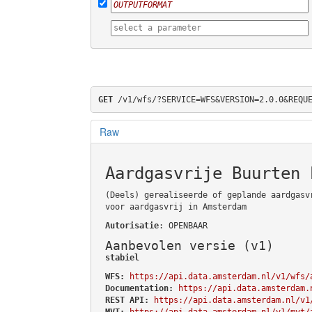
GET
 /v1/wfs/?SERVICE=WFS&VERSION=2.0.0&REQU
Raw
Aardgasvrije Buurten 
(Deels) gerealiseerde of geplande aardgasv
voor aardgasvrij in Amsterdam
Autorisatie
: OPENBAAR
Aanbevolen versie (v1)
stabiel
WFS:
https://api.data.amsterdam.nl/v1/wfs/
Documentation:
https://api.data.amsterdam.
REST API:
https://api.data.amsterdam.nl/v1
MVT:
https://api.data.amsterdam.nl/v1/mvt/