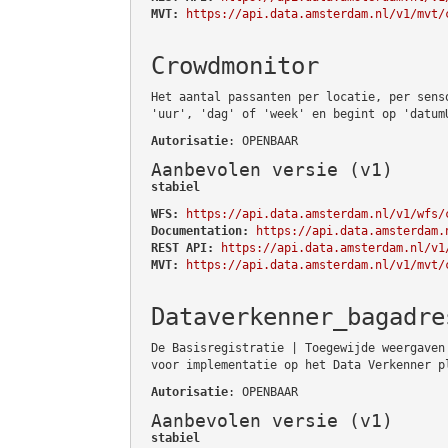
MVT:
https://api.data.amsterdam.nl/v1/mvt/
Crowdmonitor
Het aantal passanten per locatie, per sens
'uur', 'dag' of 'week' en begint op 'datum
Autorisatie
: OPENBAAR
Aanbevolen versie (v1)
stabiel
WFS:
https://api.data.amsterdam.nl/v1/wfs/
Documentation:
https://api.data.amsterdam.
REST API:
https://api.data.amsterdam.nl/v1
MVT:
https://api.data.amsterdam.nl/v1/mvt/
Dataverkenner_bagadre
De Basisregistratie | Toegewijde weergaven
voor implementatie op het Data Verkenner p
Autorisatie
: OPENBAAR
Aanbevolen versie (v1)
stabiel