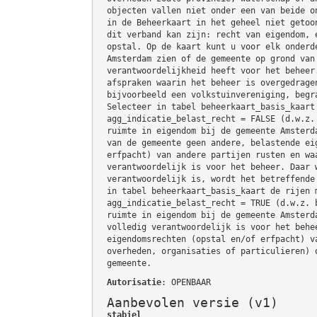
objecten vallen niet onder een van beide o
in de Beheerkaart in het geheel niet getoo
dit verband kan zijn: recht van eigendom, 
opstal. Op de kaart kunt u voor elk onderd
Amsterdam zien of de gemeente op grond van
verantwoordelijkheid heeft voor het beheer
afspraken waarin het beheer is overgedrage
bijvoorbeeld een volkstuinvereniging, begr
Selecteer in tabel beheerkaart_basis_kaart
agg_indicatie_belast_recht = FALSE (d.w.z.
ruimte in eigendom bij de gemeente Amsterd
van de gemeente geen andere, belastende ei
erfpacht) van andere partijen rusten en wa
verantwoordelijk is voor het beheer. Daar 
verantwoordelijk is, wordt het betreffende
in tabel beheerkaart_basis_kaart de rijen 
agg_indicatie_belast_recht = TRUE (d.w.z. 
ruimte in eigendom bij de gemeente Amsterd
volledig verantwoordelijk is voor het behe
eigendomsrechten (opstal en/of erfpacht) v
overheden, organisaties of particulieren) 
gemeente.
Autorisatie
: OPENBAAR
Aanbevolen versie (v1)
stabiel