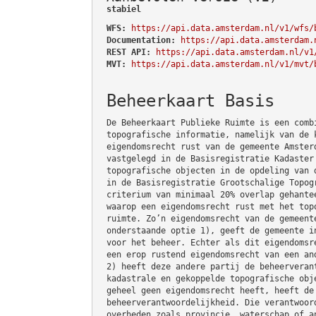
stabiel
WFS:
https://api.data.amsterdam.nl/v1/wfs/
Documentation:
https://api.data.amsterdam.
REST API:
https://api.data.amsterdam.nl/v1
MVT:
https://api.data.amsterdam.nl/v1/mvt/
Beheerkaart Basis
De Beheerkaart Publieke Ruimte is een comb
topografische informatie, namelijk van de 
eigendomsrecht rust van de gemeente Amster
vastgelegd in de Basisregistratie Kadaster
topografische objecten in de opdeling van 
in de Basisregistratie Grootschalige Topog
criterium van minimaal 20% overlap gehante
waarop een eigendomsrecht rust met het top
ruimte. Zo’n eigendomsrecht van de gemeent
onderstaande optie 1), geeft de gemeente i
voor het beheer. Echter als dit eigendomsr
een erop rustend eigendomsrecht van een an
2) heeft deze andere partij de beheerveran
kadastrale en gekoppelde topografische obj
geheel geen eigendomsrecht heeft, heeft de
beheerverantwoordelijkheid. Die verantwoor
overheden zoals provincie, waterschap of a