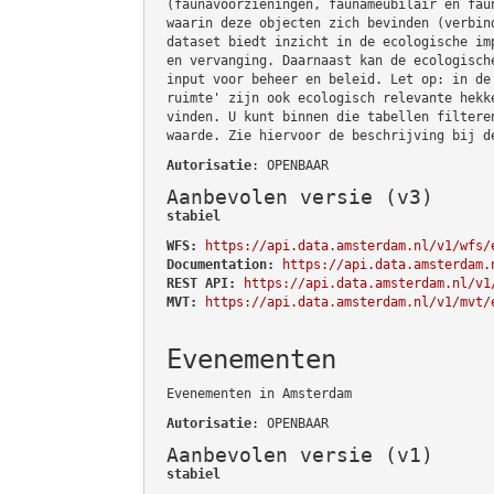
(faunavoorzieningen, faunameubilair en fau
waarin deze objecten zich bevinden (verbin
dataset biedt inzicht in de ecologische im
en vervanging. Daarnaast kan de ecologisch
input voor beheer en beleid. Let op: in de
ruimte' zijn ook ecologisch relevante hekk
vinden. U kunt binnen die tabellen filtere
waarde. Zie hiervoor de beschrijving bij d
Autorisatie
: OPENBAAR
Aanbevolen versie (v3)
stabiel
WFS:
https://api.data.amsterdam.nl/v1/wfs/
Documentation:
https://api.data.amsterdam.
REST API:
https://api.data.amsterdam.nl/v1
MVT:
https://api.data.amsterdam.nl/v1/mvt/
Evenementen
Evenementen in Amsterdam
Autorisatie
: OPENBAAR
Aanbevolen versie (v1)
stabiel