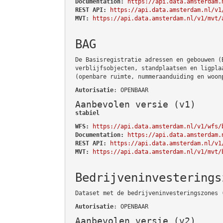
Documentation:
https://api.data.amsterdam.
REST API:
https://api.data.amsterdam.nl/v1
MVT:
https://api.data.amsterdam.nl/v1/mvt/
BAG
De Basisregistratie adressen en gebouwen (
verblijfsobjecten, standplaatsen en ligpla
(openbare ruimte, nummeraanduiding en woon
Autorisatie
: OPENBAAR
Aanbevolen versie (v1)
stabiel
WFS:
https://api.data.amsterdam.nl/v1/wfs/
Documentation:
https://api.data.amsterdam.
REST API:
https://api.data.amsterdam.nl/v1
MVT:
https://api.data.amsterdam.nl/v1/mvt/
Bedrijveninvesterings
Dataset met de bedrijveninvesteringszones 
Autorisatie
: OPENBAAR
Aanbevolen versie (v2)