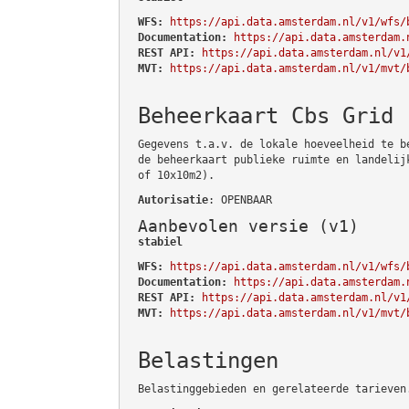
WFS:
https://api.data.amsterdam.nl/v1/wfs/
Documentation:
https://api.data.amsterdam.
REST API:
https://api.data.amsterdam.nl/v1
MVT:
https://api.data.amsterdam.nl/v1/mvt/
Beheerkaart Cbs Grid
Gegevens t.a.v. de lokale hoeveelheid te b
de beheerkaart publieke ruimte en landelij
of 10x10m2).
Autorisatie
: OPENBAAR
Aanbevolen versie (v1)
stabiel
WFS:
https://api.data.amsterdam.nl/v1/wfs/
Documentation:
https://api.data.amsterdam.
REST API:
https://api.data.amsterdam.nl/v1
MVT:
https://api.data.amsterdam.nl/v1/mvt/
Belastingen
Belastinggebieden en gerelateerde tarieven