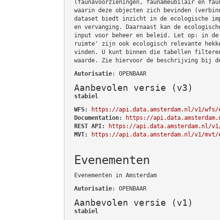
(faunavoorzieningen, faunameubilair en fau
waarin deze objecten zich bevinden (verbin
dataset biedt inzicht in de ecologische im
en vervanging. Daarnaast kan de ecologisch
input voor beheer en beleid. Let op: in de
ruimte' zijn ook ecologisch relevante hekk
vinden. U kunt binnen die tabellen filtere
waarde. Zie hiervoor de beschrijving bij d
Autorisatie
: OPENBAAR
Aanbevolen versie (v3)
stabiel
WFS:
https://api.data.amsterdam.nl/v1/wfs/
Documentation:
https://api.data.amsterdam.
REST API:
https://api.data.amsterdam.nl/v1
MVT:
https://api.data.amsterdam.nl/v1/mvt/
Evenementen
Evenementen in Amsterdam
Autorisatie
: OPENBAAR
Aanbevolen versie (v1)
stabiel