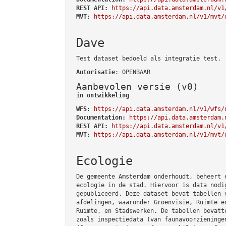
REST API:
https://api.data.amsterdam.nl/v1
MVT:
https://api.data.amsterdam.nl/v1/mvt/
Dave
Test dataset bedoeld als integratie test.
Autorisatie
: OPENBAAR
Aanbevolen versie (v0)
in ontwikkeling
WFS:
https://api.data.amsterdam.nl/v1/wfs/
Documentation:
https://api.data.amsterdam.
REST API:
https://api.data.amsterdam.nl/v1
MVT:
https://api.data.amsterdam.nl/v1/mvt/
Ecologie
De gemeente Amsterdam onderhoudt, beheert 
ecologie in de stad. Hiervoor is data nodi
gepubliceerd. Deze dataset bevat tabellen 
afdelingen, waaronder Groenvisie, Ruimte e
Ruimte, en Stadswerken. De tabellen bevatt
zoals inspectiedata (van faunavoorzieninge