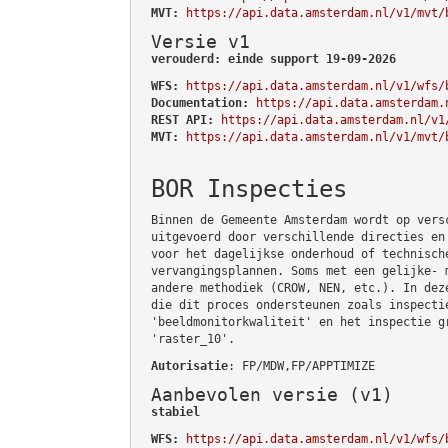
MVT:
https://api.data.amsterdam.nl/v1/mvt/
Versie v1
verouderd: einde support 19-09-2026
WFS:
https://api.data.amsterdam.nl/v1/wfs/
Documentation:
https://api.data.amsterdam.
REST API:
https://api.data.amsterdam.nl/v1
MVT:
https://api.data.amsterdam.nl/v1/mvt/
BOR Inspecties
Binnen de Gemeente Amsterdam wordt op vers
uitgevoerd door verschillende directies en
voor het dagelijkse onderhoud of technisch
vervangingsplannen. Soms met een gelijke- 
andere methodiek (CROW, NEN, etc.). In dez
die dit proces ondersteunen zoals inspecti
'beeldmonitorkwaliteit' en het inspectie g
'raster_10'.
Autorisatie
: FP/MDW,FP/APPTIMIZE
Aanbevolen versie (v1)
stabiel
WFS:
https://api.data.amsterdam.nl/v1/wfs/