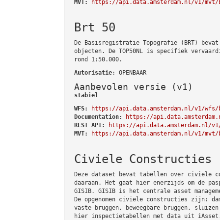
MVT:
https://api.data.amsterdam.nl/v1/mvt/
Brt 50
De Basisregistratie Topografie (BRT) bevat
objecten. De TOP50NL is specifiek vervaard
rond 1:50.000.
Autorisatie
: OPENBAAR
Aanbevolen versie (v1)
stabiel
WFS:
https://api.data.amsterdam.nl/v1/wfs/
Documentation:
https://api.data.amsterdam.
REST API:
https://api.data.amsterdam.nl/v1
MVT:
https://api.data.amsterdam.nl/v1/mvt/
Civiele Constructies
Deze dataset bevat tabellen over civiele c
daaraan. Het gaat hier enerzijds om de pas
GISIB. GISIB is het centrale asset managem
De opgenomen civiele constructies zijn: da
vaste bruggen, beweegbare bruggen, sluizen
hier inspectietabellen met data uit iAsset