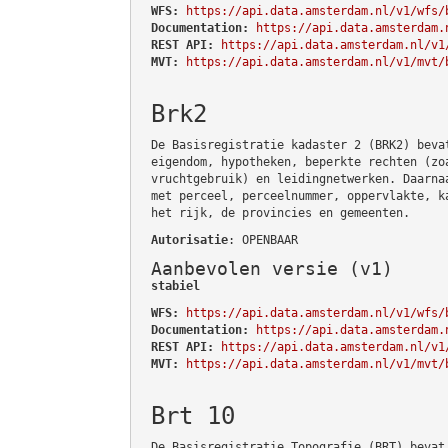
WFS:
https://api.data.amsterdam.nl/v1/wfs/
Documentation:
https://api.data.amsterdam.
REST API:
https://api.data.amsterdam.nl/v1
MVT:
https://api.data.amsterdam.nl/v1/mvt/
Brk2
De Basisregistratie kadaster 2 (BRK2) beva
eigendom, hypotheken, beperkte rechten (zo
vruchtgebruik) en leidingnetwerken. Daarna
met perceel, perceelnummer, oppervlakte, k
het rijk, de provincies en gemeenten.
Autorisatie
: OPENBAAR
Aanbevolen versie (v1)
stabiel
WFS:
https://api.data.amsterdam.nl/v1/wfs/
Documentation:
https://api.data.amsterdam.
REST API:
https://api.data.amsterdam.nl/v1
MVT:
https://api.data.amsterdam.nl/v1/mvt/
Brt 10
De Basisregistratie Topografie (BRT) bevat