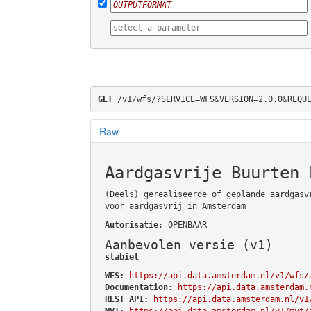
GET
 /v1/wfs/?SERVICE=WFS&VERSION=2.0.0&REQU
Raw
Aardgasvrije Buurten 
(Deels) gerealiseerde of geplande aardgasv
voor aardgasvrij in Amsterdam
Autorisatie
: OPENBAAR
Aanbevolen versie (v1)
stabiel
WFS:
https://api.data.amsterdam.nl/v1/wfs/
Documentation:
https://api.data.amsterdam.
REST API:
https://api.data.amsterdam.nl/v1
MVT:
https://api.data.amsterdam.nl/v1/mvt/