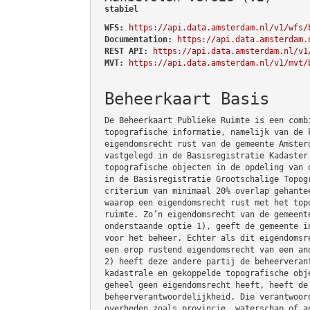
stabiel
WFS:
https://api.data.amsterdam.nl/v1/wfs/
Documentation:
https://api.data.amsterdam.
REST API:
https://api.data.amsterdam.nl/v1
MVT:
https://api.data.amsterdam.nl/v1/mvt/
Beheerkaart Basis
De Beheerkaart Publieke Ruimte is een comb
topografische informatie, namelijk van de 
eigendomsrecht rust van de gemeente Amster
vastgelegd in de Basisregistratie Kadaster
topografische objecten in de opdeling van 
in de Basisregistratie Grootschalige Topog
criterium van minimaal 20% overlap gehante
waarop een eigendomsrecht rust met het top
ruimte. Zo’n eigendomsrecht van de gemeent
onderstaande optie 1), geeft de gemeente i
voor het beheer. Echter als dit eigendomsr
een erop rustend eigendomsrecht van een an
2) heeft deze andere partij de beheerveran
kadastrale en gekoppelde topografische obj
geheel geen eigendomsrecht heeft, heeft de
beheerverantwoordelijkheid. Die verantwoor
overheden zoals provincie, waterschap of a