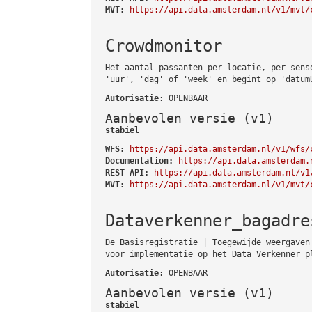
MVT:
https://api.data.amsterdam.nl/v1/mvt/
Crowdmonitor
Het aantal passanten per locatie, per sens
'uur', 'dag' of 'week' en begint op 'datum
Autorisatie
: OPENBAAR
Aanbevolen versie (v1)
stabiel
WFS:
https://api.data.amsterdam.nl/v1/wfs/
Documentation:
https://api.data.amsterdam.
REST API:
https://api.data.amsterdam.nl/v1
MVT:
https://api.data.amsterdam.nl/v1/mvt/
Dataverkenner_bagadre
De Basisregistratie | Toegewijde weergaven
voor implementatie op het Data Verkenner p
Autorisatie
: OPENBAAR
Aanbevolen versie (v1)
stabiel