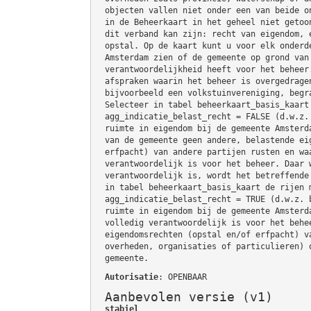
objecten vallen niet onder een van beide o
in de Beheerkaart in het geheel niet getoo
dit verband kan zijn: recht van eigendom, 
opstal. Op de kaart kunt u voor elk onderd
Amsterdam zien of de gemeente op grond van
verantwoordelijkheid heeft voor het beheer
afspraken waarin het beheer is overgedrage
bijvoorbeeld een volkstuinvereniging, begr
Selecteer in tabel beheerkaart_basis_kaart
agg_indicatie_belast_recht = FALSE (d.w.z.
ruimte in eigendom bij de gemeente Amsterd
van de gemeente geen andere, belastende ei
erfpacht) van andere partijen rusten en wa
verantwoordelijk is voor het beheer. Daar 
verantwoordelijk is, wordt het betreffende
in tabel beheerkaart_basis_kaart de rijen 
agg_indicatie_belast_recht = TRUE (d.w.z. 
ruimte in eigendom bij de gemeente Amsterd
volledig verantwoordelijk is voor het behe
eigendomsrechten (opstal en/of erfpacht) v
overheden, organisaties of particulieren) 
gemeente.
Autorisatie
: OPENBAAR
Aanbevolen versie (v1)
stabiel