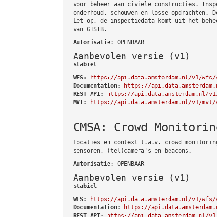
voor beheer aan civiele constructies. Insp
onderhoud, schouwen en losse opdrachten. D
Let op, de inspectiedata komt uit het behe
van GISIB.
Autorisatie
: OPENBAAR
Aanbevolen versie (v1)
stabiel
WFS:
https://api.data.amsterdam.nl/v1/wfs/
Documentation:
https://api.data.amsterdam.
REST API:
https://api.data.amsterdam.nl/v1
MVT:
https://api.data.amsterdam.nl/v1/mvt/
CMSA: Crowd Monitorin
Locaties en context t.a.v. crowd monitorin
sensoren, (tel)camera's en beacons.
Autorisatie
: OPENBAAR
Aanbevolen versie (v1)
stabiel
WFS:
https://api.data.amsterdam.nl/v1/wfs/
Documentation:
https://api.data.amsterdam.
REST API:
https://api.data.amsterdam.nl/v1