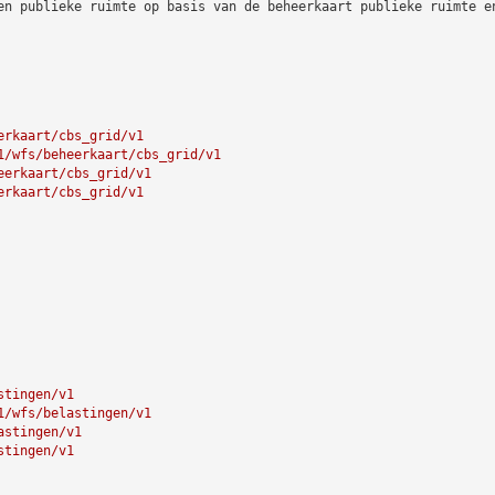
en publieke ruimte op basis van de beheerkaart publieke ruimte e
erkaart/cbs_grid/v1
1/wfs/beheerkaart/cbs_grid/v1
eerkaart/cbs_grid/v1
erkaart/cbs_grid/v1
stingen/v1
1/wfs/belastingen/v1
astingen/v1
stingen/v1