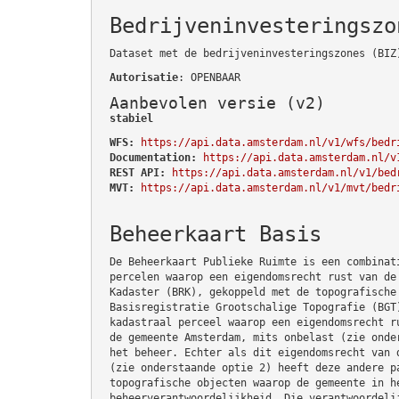
Bedrijveninvesteringszo
Dataset met de bedrijveninvesteringszones (BIZ
Autorisatie
: OPENBAAR
Aanbevolen versie (v2)
stabiel
WFS:
https://api.data.amsterdam.nl/v1/wfs/bedr
Documentation:
https://api.data.amsterdam.nl/v
REST API:
https://api.data.amsterdam.nl/v1/bed
MVT:
https://api.data.amsterdam.nl/v1/mvt/bedr
Beheerkaart Basis
De Beheerkaart Publieke Ruimte is een combinat
percelen waarop een eigendomsrecht rust van de
Kadaster (BRK), gekoppeld met de topografische
Basisregistratie Grootschalige Topografie (BGT
kadastraal perceel waarop een eigendomsrecht r
de gemeente Amsterdam, mits onbelast (zie onde
het beheer. Echter als dit eigendomsrecht van 
(zie onderstaande optie 2) heeft deze andere p
topografische objecten waarop de gemeente in h
beheerverantwoordelijkheid. Die verantwoordeli