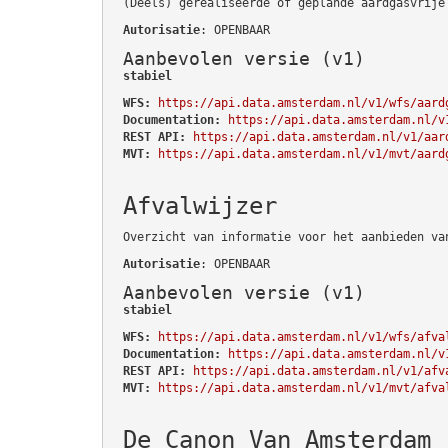
(Deels) gerealiseerde of geplande aardgasvrije
Autorisatie
: OPENBAAR
Aanbevolen versie (v1)
stabiel
WFS:
https://api.data.amsterdam.nl/v1/wfs/aard
Documentation:
https://api.data.amsterdam.nl/v
REST API:
https://api.data.amsterdam.nl/v1/aar
MVT:
https://api.data.amsterdam.nl/v1/mvt/aard
Afvalwijzer
Overzicht van informatie voor het aanbieden va
Autorisatie
: OPENBAAR
Aanbevolen versie (v1)
stabiel
WFS:
https://api.data.amsterdam.nl/v1/wfs/afva
Documentation:
https://api.data.amsterdam.nl/v
REST API:
https://api.data.amsterdam.nl/v1/afv
MVT:
https://api.data.amsterdam.nl/v1/mvt/afva
De Canon Van Amsterdam