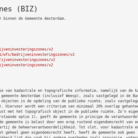
nes (BIZ)
) binnen de Gemeente Amsterdam.
ijveninvesteringszones/v2
1/wfs/bedrijveninvesteringszones/v2
rijveninvesteringszones/v2
ijveninvesteringszones/v2
ie van kadastrale en topografische informatie, namelijk van de k
 gemeente Amsterdam (inclusief Weesp), zoals vastgelegd in de Ba
 objecten in de opdeling van de publieke ruimte, zoals vastgeleg
). Hiervoor wordt een criterium van minimaal 20% overlap gehante
ust met het topografisch object in de publieke ruimte. Zo’n eige
rstaande optie 1), geeft de gemeente in principe de verantwoorde
de gemeente is belast door een erop rustend eigendomsrecht van e
artij de beheerverantwoordelijkheid. Tot slot, voor kadastrale e
et geheel geen eigendomsrecht heeft, heeft de gemeente ook geen
jkheid ligt dan vaak bij andere overheden zoals provincie, water