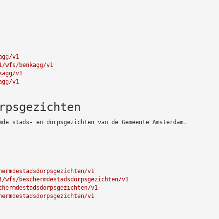
agg/v1
1/wfs/benkagg/v1
kagg/v1
agg/v1
rpsgezichten
mde stads- en dorpsgezichten van de Gemeente Amsterdam.
hermdestadsdorpsgezichten/v1
1/wfs/beschermdestadsdorpsgezichten/v1
chermdestadsdorpsgezichten/v1
hermdestadsdorpsgezichten/v1