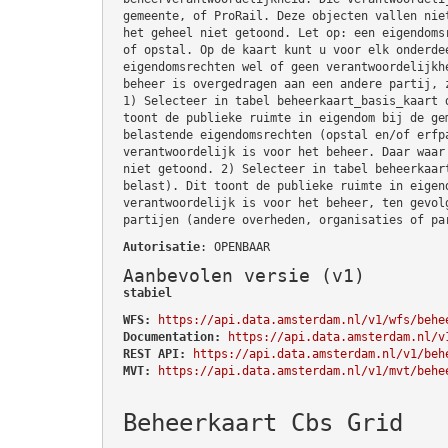
gemeente, of ProRail. Deze objecten vallen nie
het geheel niet getoond. Let op: een eigendoms
of opstal. Op de kaart kunt u voor elk onderde
eigendomsrechten wel of geen verantwoordelijkh
beheer is overgedragen aan een andere partij, 
1) Selecteer in tabel beheerkaart_basis_kaart 
toont de publieke ruimte in eigendom bij de ge
belastende eigendomsrechten (opstal en/of erfp
verantwoordelijk is voor het beheer. Daar waar
niet getoond. 2) Selecteer in tabel beheerkaar
belast). Dit toont de publieke ruimte in eigen
verantwoordelijk is voor het beheer, ten gevol
partijen (andere overheden, organisaties of pa
Autorisatie
: OPENBAAR
Aanbevolen versie (v1)
stabiel
WFS:
https://api.data.amsterdam.nl/v1/wfs/behe
Documentation:
https://api.data.amsterdam.nl/v
REST API:
https://api.data.amsterdam.nl/v1/beh
MVT:
https://api.data.amsterdam.nl/v1/mvt/behe
Beheerkaart Cbs Grid