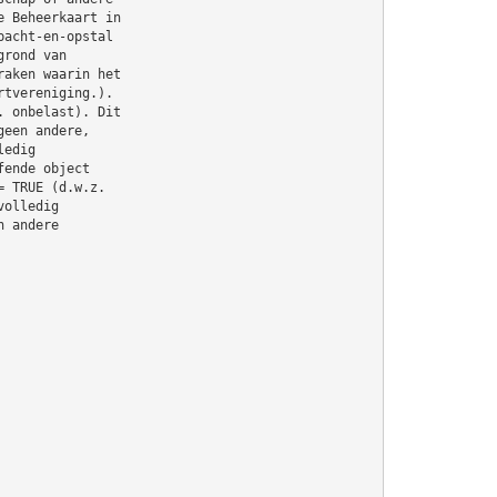
e Beheerkaart in
pacht-en-opstal
grond van
raken waarin het
rtvereniging.).
. onbelast). Dit
geen andere,
ledig
fende object
= TRUE (d.w.z.
volledig
n andere