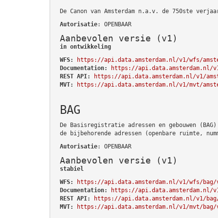
De Canon van Amsterdam n.a.v. de 750ste verjaa
Autorisatie
: OPENBAAR
Aanbevolen versie (v1)
in ontwikkeling
WFS:
https://api.data.amsterdam.nl/v1/wfs/amst
Documentation:
https://api.data.amsterdam.nl/v
REST API:
https://api.data.amsterdam.nl/v1/ams
MVT:
https://api.data.amsterdam.nl/v1/mvt/amst
BAG
De Basisregistratie adressen en gebouwen (BAG)
de bijbehorende adressen (openbare ruimte, num
Autorisatie
: OPENBAAR
Aanbevolen versie (v1)
stabiel
WFS:
https://api.data.amsterdam.nl/v1/wfs/bag/
Documentation:
https://api.data.amsterdam.nl/v
REST API:
https://api.data.amsterdam.nl/v1/bag
MVT:
https://api.data.amsterdam.nl/v1/mvt/bag/