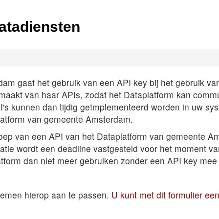
atadiensten
 gaat het gebruik van een API key bij het gebruik van A
k maakt van haar APIs, zodat het Dataplatform kan comm
PI's kunnen dan tijdig geïmplementeerd worden in uw sys
latform van gemeente Amsterdam.
roep van een API van het Dataplatform van gemeente Am
satie wordt een deadline vastgesteld voor het moment v
atform dan niet meer gebruiken zonder een API key mee 
temen hierop aan te passen.
U kunt met dit formulier e