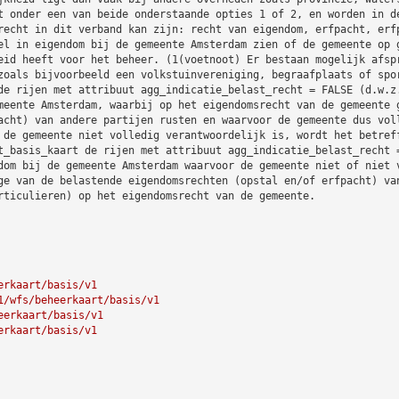
t onder een van beide onderstaande opties 1 of 2, en worden in d
recht in dit verband kan zijn: recht van eigendom, erfpacht, erf
el in eigendom bij de gemeente Amsterdam zien of de gemeente op 
eid heeft voor het beheer. (1(voetnoot) Er bestaan mogelijk afsp
zoals bijvoorbeeld een volkstuinvereniging, begraafplaats of spo
de rijen met attribuut agg_indicatie_belast_recht = FALSE (d.w.z
meente Amsterdam, waarbij op het eigendomsrecht van de gemeente 
acht) van andere partijen rusten en waarvoor de gemeente dus vol
 de gemeente niet volledig verantwoordelijk is, wordt het betref
t_basis_kaart de rijen met attribuut agg_indicatie_belast_recht 
dom bij de gemeente Amsterdam waarvoor de gemeente niet of niet 
ge van de belastende eigendomsrechten (opstal en/of erfpacht) va
rticulieren) op het eigendomsrecht van de gemeente.
erkaart/basis/v1
1/wfs/beheerkaart/basis/v1
eerkaart/basis/v1
erkaart/basis/v1