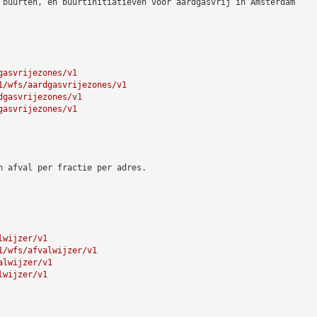
 buurten, en buurtinitiatieven voor aardgasvrij in Amsterdam
gasvrijezones/v1
1/wfs/aardgasvrijezones/v1
dgasvrijezones/v1
gasvrijezones/v1
n afval per fractie per adres.
lwijzer/v1
1/wfs/afvalwijzer/v1
alwijzer/v1
lwijzer/v1