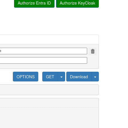
Authorize Entra ID
Authorize KeyCloak
OPTIONS
GET
Download