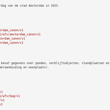
rdag van de stad Amsterdam in 2025.
erdam_canon/v1
1/wfs/amsterdam_canon/v1
terdam_canon/v1
erdam_canon/v1
 bevat gegevens over panden, verblijfsobjecten, standplaatsen en
meraanduiding en woonplaats).
v1
1/wfs/bag/v1
/v1
v1