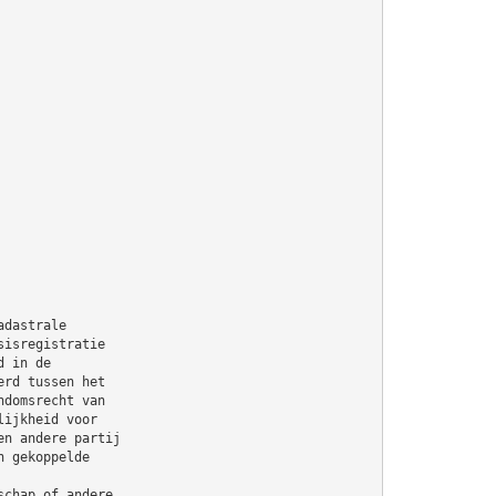
adastrale
sisregistratie
d in de
erd tussen het
ndomsrecht van
lijkheid voor
en andere partij
n gekoppelde
schap of andere