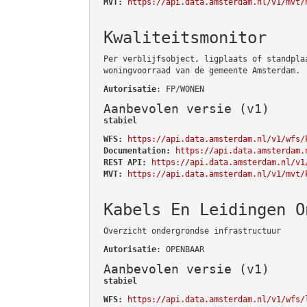
MVT:
https://api.data.amsterdam.nl/v1/mvt/
Kwaliteitsmonitor
Per verblijfsobject, ligplaats of standpla
woningvoorraad van de gemeente Amsterdam.
Autorisatie
: FP/WONEN
Aanbevolen versie (v1)
stabiel
WFS:
https://api.data.amsterdam.nl/v1/wfs/
Documentation:
https://api.data.amsterdam.
REST API:
https://api.data.amsterdam.nl/v1
MVT:
https://api.data.amsterdam.nl/v1/mvt/
Kabels En Leidingen O
Overzicht ondergrondse infrastructuur
Autorisatie
: OPENBAAR
Aanbevolen versie (v1)
stabiel
WFS:
https://api.data.amsterdam.nl/v1/wfs/