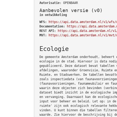
Autorisatie
: OPENBAAR
Aanbevolen versie (v0)
in ontwikkeling
WFS:
https://api.data.amsterdam.nl/v1/wfs/
Documentation:
https://api.data.amsterdam.
REST API:
https://api.data.amsterdam.nl/v1
MVT:
https://api.data.amsterdam.nl/v1/mvt/
Ecologie
De gemeente Amsterdam onderhoudt, beheert 
ecologie in de stad. Hiervoor is data nodi
gepubliceerd. Deze dataset bevat tabellen 
afdelingen, waaronder Groenvisie, Ruimte e
Ruimte, en Stadswerken. De tabellen bevatt
zoals inspectiedata (van faunavoorzieninge
(faunavoorzieningen, faunameubilair en fau
waarin deze objecten zich bevinden (verbin
dataset biedt inzicht in de ecologische im
en vervanging. Daarnaast kan de ecologisch
input voor beheer en beleid. Let op: in de
ruimte' zijn ook ecologisch relevante hekk
vinden. U kunt binnen die tabellen filtere
waarde. Zie hiervoor de beschrijving bij d