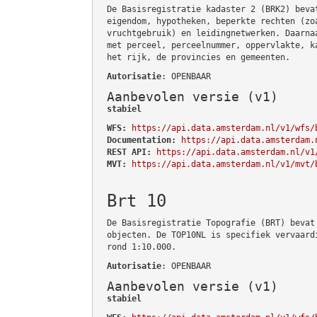
De Basisregistratie kadaster 2 (BRK2) beva
eigendom, hypotheken, beperkte rechten (zo
vruchtgebruik) en leidingnetwerken. Daarna
met perceel, perceelnummer, oppervlakte, k
het rijk, de provincies en gemeenten.
Autorisatie
: OPENBAAR
Aanbevolen versie (v1)
stabiel
WFS:
https://api.data.amsterdam.nl/v1/wfs/
Documentation:
https://api.data.amsterdam.
REST API:
https://api.data.amsterdam.nl/v1
MVT:
https://api.data.amsterdam.nl/v1/mvt/
Brt 10
De Basisregistratie Topografie (BRT) bevat
objecten. De TOP10NL is specifiek vervaard
rond 1:10.000.
Autorisatie
: OPENBAAR
Aanbevolen versie (v1)
stabiel