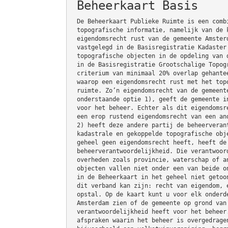
Beheerkaart Basis
De Beheerkaart Publieke Ruimte is een comb
topografische informatie, namelijk van de 
eigendomsrecht rust van de gemeente Amster
vastgelegd in de Basisregistratie Kadaster
topografische objecten in de opdeling van 
in de Basisregistratie Grootschalige Topog
criterium van minimaal 20% overlap gehante
waarop een eigendomsrecht rust met het top
ruimte. Zo’n eigendomsrecht van de gemeent
onderstaande optie 1), geeft de gemeente i
voor het beheer. Echter als dit eigendomsr
een erop rustend eigendomsrecht van een an
2) heeft deze andere partij de beheerveran
kadastrale en gekoppelde topografische obj
geheel geen eigendomsrecht heeft, heeft de
beheerverantwoordelijkheid. Die verantwoor
overheden zoals provincie, waterschap of a
objecten vallen niet onder een van beide o
in de Beheerkaart in het geheel niet getoo
dit verband kan zijn: recht van eigendom, 
opstal. Op de kaart kunt u voor elk onderd
Amsterdam zien of de gemeente op grond van
verantwoordelijkheid heeft voor het beheer
afspraken waarin het beheer is overgedrage