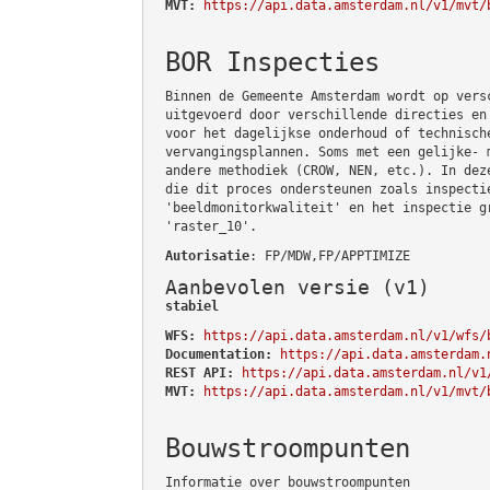
MVT:
https://api.data.amsterdam.nl/v1/mvt/
BOR Inspecties
Binnen de Gemeente Amsterdam wordt op vers
uitgevoerd door verschillende directies en
voor het dagelijkse onderhoud of technisch
vervangingsplannen. Soms met een gelijke- 
andere methodiek (CROW, NEN, etc.). In dez
die dit proces ondersteunen zoals inspecti
'beeldmonitorkwaliteit' en het inspectie g
'raster_10'.
Autorisatie
: FP/MDW,FP/APPTIMIZE
Aanbevolen versie (v1)
stabiel
WFS:
https://api.data.amsterdam.nl/v1/wfs/
Documentation:
https://api.data.amsterdam.
REST API:
https://api.data.amsterdam.nl/v1
MVT:
https://api.data.amsterdam.nl/v1/mvt/
Bouwstroompunten
Informatie over bouwstroompunten