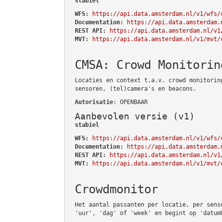
stabiel
WFS:
https://api.data.amsterdam.nl/v1/wfs/
Documentation:
https://api.data.amsterdam.
REST API:
https://api.data.amsterdam.nl/v1
MVT:
https://api.data.amsterdam.nl/v1/mvt/
CMSA: Crowd Monitorin
Locaties en context t.a.v. crowd monitorin
sensoren, (tel)camera's en beacons.
Autorisatie
: OPENBAAR
Aanbevolen versie (v1)
stabiel
WFS:
https://api.data.amsterdam.nl/v1/wfs/
Documentation:
https://api.data.amsterdam.
REST API:
https://api.data.amsterdam.nl/v1
MVT:
https://api.data.amsterdam.nl/v1/mvt/
Crowdmonitor
Het aantal passanten per locatie, per sens
'uur', 'dag' of 'week' en begint op 'datum