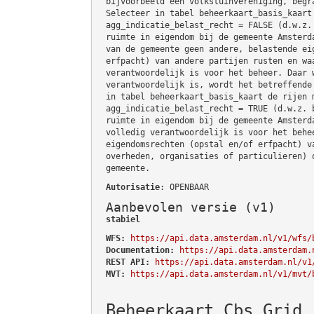
bijvoorbeeld een volkstuinvereniging, begr
Selecteer in tabel beheerkaart_basis_kaart
agg_indicatie_belast_recht = FALSE (d.w.z.
ruimte in eigendom bij de gemeente Amsterd
van de gemeente geen andere, belastende ei
erfpacht) van andere partijen rusten en wa
verantwoordelijk is voor het beheer. Daar 
verantwoordelijk is, wordt het betreffende
in tabel beheerkaart_basis_kaart de rijen 
agg_indicatie_belast_recht = TRUE (d.w.z. 
ruimte in eigendom bij de gemeente Amsterd
volledig verantwoordelijk is voor het behe
eigendomsrechten (opstal en/of erfpacht) v
overheden, organisaties of particulieren) 
gemeente.
Autorisatie
: OPENBAAR
Aanbevolen versie (v1)
stabiel
WFS:
https://api.data.amsterdam.nl/v1/wfs/
Documentation:
https://api.data.amsterdam.
REST API:
https://api.data.amsterdam.nl/v1
MVT:
https://api.data.amsterdam.nl/v1/mvt/
Beheerkaart Cbs Grid